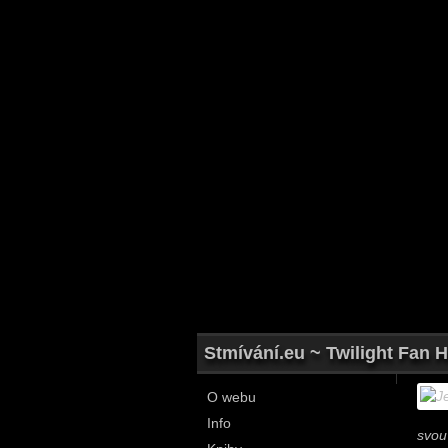
Stmívání.eu ~ Twilight Fan H
O webu
Info
svou