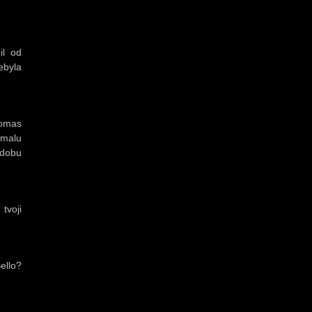
il od
ebyla
homas
omalu
 dobu
tvoji
ello?