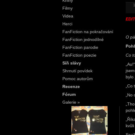
Knihy
1
Filmy
Videa
EDIT
Herci
FanFiction na pokračování
O pá
FanFiction jednodílné
Pohl
FanFiction parodie
FanFiction poezie
Co t
Síň slávy
„Au!
jsem
Shrnutí povídek
bylo 
Pomoc autorům
„Co 
Recenze
Fórum
„No 
Galerie »
„Tho
pohle
„Řík
kvůl
Snaž