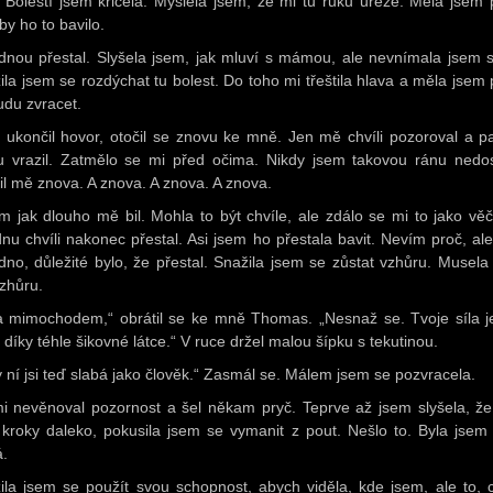
. Bolestí jsem křičela. Myslela jsem, že mi tu ruku uřeže. Měla jsem p
by ho to bavilo.
dnou přestal. Slyšela jsem, jak mluví s mámou, ale nevnímala jsem s
ila jsem se rozdýchat tu bolest. Do toho mi třeštila hlava a měla jsem p
udu zvracet.
 ukončil hovor, otočil se znovu ke mně. Jen mě chvíli pozoroval a p
u vrazil. Zatmělo se mi před očima. Nikdy jsem takovou ránu nedos
il mě znova. A znova. A znova. A znova.
m jak dlouho mě bil. Mohla to být chvíle, ale zdálo se mi to jako věč
dnu chvíli nakonec přestal. Asi jsem ho přestala bavit. Nevím proč, ale
edno, důležité bylo, že přestal. Snažila jsem se zůstat vzhůru. Musela
vzhůru.
a mimochodem,“ obrátil se ke mně Thomas. „Nesnaž se. Tvoje síla j
 díky téhle šikovné látce.“ V ruce držel malou šípku s tekutinou.
y ní jsi teď slabá jako člověk.“ Zasmál se. Málem jsem se pozvracela.
i nevěnoval pozornost a šel někam pryč. Teprve až jsem slyšela, že
 kroky daleko, pokusila jsem se vymanit z pout. Nešlo to. Byla jsem p
á.
ila jsem se použít svou schopnost, abych viděla, kde jsem, ale to, 