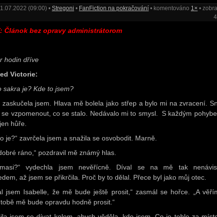
1.07.2022 (09:00) •
Stregoni
•
FanFiction na pokračování
• komentováno
1×
• zobr
4
: Článok bez opravy administrátorom
r hodin dříve
ed Victorie:
o sakra je? Kde to jsem?
“ zaskučela jsem. Hlava mě bolela jako střep a bylo mi na zvracení. Sn
 se vzpomenout, co se stalo. Nedávalo mi to smysl. S každým pohyb
jen hůře.
to je?“ zavrčela jsem a snažila se osvobodit. Marně.
dobré ráno,“ pozdravil mě známý hlas.
masi?“ vydechla jsem nevěřícně. Díval se na mě tak nenávi
dem, až jsem se přikrčila. Proč by to dělal. Přece byl jako můj otec.
al jsem Isabelle, že mě bude ještě prosit,“ zasmál se hořce. „A věří
i tobě mě bude opravdu hodně prosit.“
ila jsem se dívat kolem, abych věděla, kde jsem. Co je tohle za místo