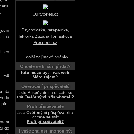
meru.
.
OurStories.cz
Psycholožka, terapeutka,
 jsem
lektorka Zuzana Tomášková
to má
Prosperio.cz
l ten
...další zajímavé stránky
Chcete se k nám přidat?
Toto může být i váš web.
al mě
Máte zájem?
Ověřování přispěvatelů
těmito
Jste Přispěvateli a chcete se
stát
Ověřenými přispěvateli?
ává do
upír.
Profi přispěvatelé
Jste Ověřenými přispěvateli a
chcete se stát
Profi přispěvateli?
oment
ku do
I vaše znalosti mohou být