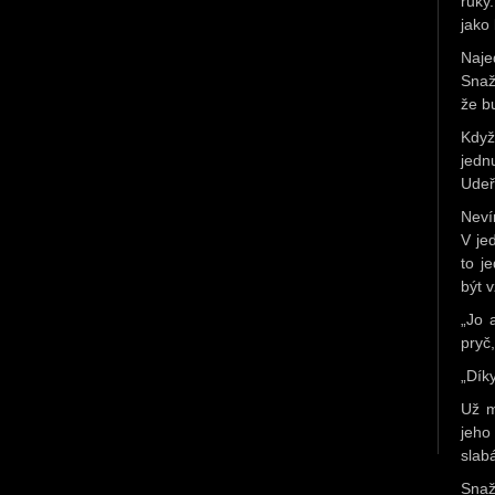
ruky
jako 
Naje
Snaž
že b
Když
jedn
Udeř
Neví
V je
to j
být 
„Jo 
pryč,
„Dík
Už m
jeho
slab
Snaž