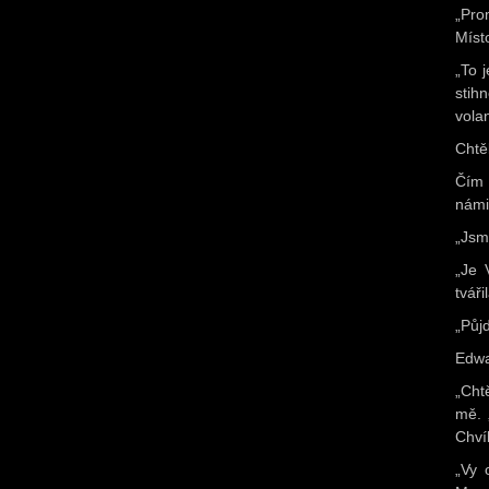
„Pro
Místo
„To 
stih
volan
Chtě
Čím 
námi 
„Jsm
„Je 
tváři
„Půj
Edwa
„Cht
mě. 
Chví
„Vy 