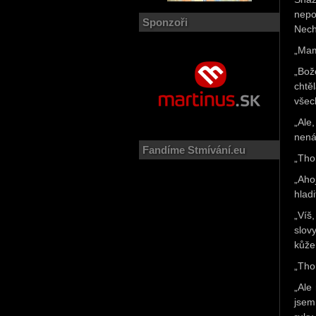
nepo
Sponzoři
Nech
„Mam
„Bož
chtě
všec
„Ale
nená
Fandíme Stmívání.eu
„Tho
„Aho
hlad
„Víš,
slovy
kůže
„Tho
„Ale
jsem