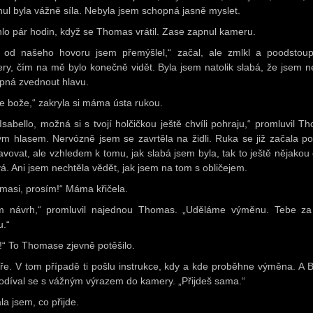
nul byla vážně síla. Nebyla jsem schopná jasně myslet.
lo pár hodin, když se Thomas vrátil. Zase zapnul kameru.
, od našeho hovoru jsem přemýšlel,“ začal, ale zmlkl a poodstoup
ry, čím na mě bylo konečně vidět. Byla jsem natolik slabá, že jsem n
pná zvednout hlavu.
e bože,“ zakryla si máma ústa rukou.
 Isabello, možná si s tvojí holčičkou ještě chvíli pohraju,“ promluvil T
ivým hlasem. Nervózně jsem se zavrtěla na židli. Ruka se již začala p
avovat, ale vzhledem k tomu, jak slabá jsem byla, tak to ještě nějakou
vá. Ani jsem nechtěla vědět, jak jsem na tom s obličejem.
masi, prosím!“ Máma křičela.
 návrh,“ promluvil najednou Thomas. „Uděláme výměnu. Tebe za 
u.“
!“ To Thomase zjevně potěšilo.
ře. V tom případě ti pošlu instrukce, kdy a kde proběhne výměna. A B
 podíval se s vážným výrazem do kamery. „Přijdeš sama.“
la jsem, co přijde.