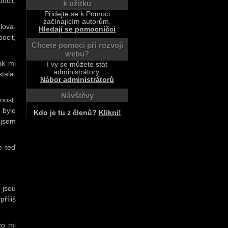
ocit,
k užitku
Přidejte se k Pomoci
začínajícím autorům.
lova.
Hledají se pomocníčci
ocit,
Chcete pomoci při rozvoji
webu?
ak mi
I vy se můžete stát
administrátory.
tala.
Nábor administrátorů
Návštěvy
nost.
 bylo
Kdo je tu z členů?
Klikni!
 jsem
e teď
 jsou
říliš
co mi