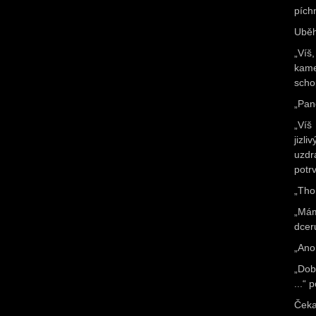
pích
Uběh
„Víš
kame
scho
„Pan
„Víš
jizl
uzdr
potr
„Tho
„Mám
dcer
„Ano
„Dob
...“
Čeka