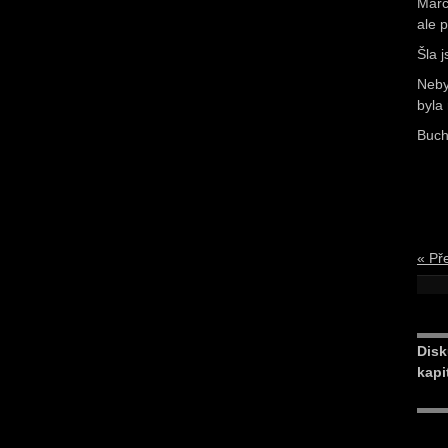
Marc
ale p
Šla 
Neby
byla
Buch
« Př
Disk
kapi