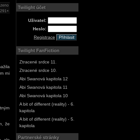
azeno
Twilight účet
291×
Uživatel:
Heslo:
Registrace
Twilight FanFiction
Ztracené srdce 11.
ažila
Ztracené srdce 10.
em mi
Abi Swanová kapitola 12
Abi Swanová kapitola 11
Abi Swanová kapitola 10
A bit of different (reality) - 6.
stným
kapitola
A bit of different (reality) - 5.
m, že
kapitola
Partnerské stránky
, ale