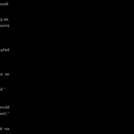
olil.
j se,
svírá
 před
na se
ě.“
rušil
ečí.“
ně na