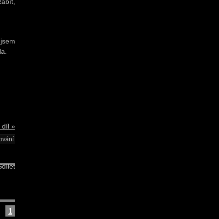
abít,
 jsem
la.
 díl »
ování
dílet
1