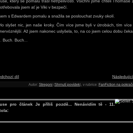
use, který se pomalu třásl netrpělivostí. Všichni jsme chtěli Thomase z
otřebovala jsem ať je Viki v bezpečí.
jsem s Edwardem pomalu a snažila se poslouchat zvuky okolí.
lo slyšet nic, jen naše kroky. Čím více jsme byli v útrobách, tím více
 nervóznější. Až jsem nakonec uslyšela, to, na co jsem celou dobu čeka
. Buch. Buch...
edchozí díl
Následující
Autor:
Stregoni
(
Shrnutí povídek
), v rubrice:
FanFiction na pokrač
S
use pro článek Je příliš pozdě... Nenávidím tě - 11.
tola: