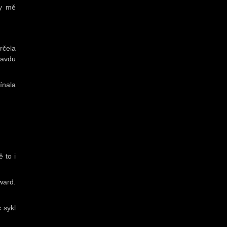
by mě
rčela
ravdu
čínala
 to i
ward.
 sykl