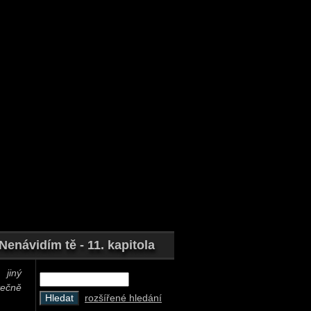
Nenávidím tě - 11. kapitola
jiný
tečně
rozšířené hledání