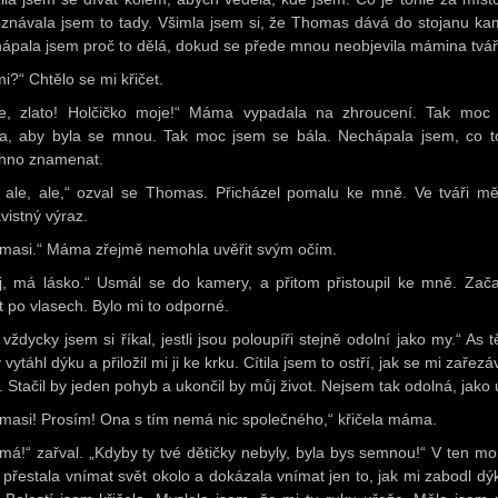
znávala jsem to tady. Všimla jsem si, že Thomas dává do stojanu ka
ápala jsem proč to dělá, dokud se přede mnou neobjevila mámina tvář
i?“ Chtělo se mi křičet.
e, zlato! Holčičko moje!“ Máma vypadala na zhroucení. Tak moc
la, aby byla se mnou. Tak moc jsem se bála. Nechápala jsem, co 
hno znamenat.
, ale, ale,“ ozval se Thomas. Přicházel pomalu ke mně. Ve tváři mě
vistný výraz.
masi.“ Máma zřejmě nemohla uvěřit svým očím.
j, má lásko.“ Usmál se do kamery, a přitom přistoupil ke mně. Zač
it po vlasech. Bylo mi to odporné.
 vždycky jsem si říkal, jestli jsou poloupíři stejně odolní jako my.“ As 
 vytáhl dýku a přiložil mi ji ke krku. Cítila jsem to ostří, jak se mi zařez
. Stačil by jeden pohyb a ukončil by můj život. Nejsem tak odolná, jako 
masi! Prosím! Ona s tím nemá nic společného,“ křičela máma.
 má!“ zařval. „Kdyby ty tvé dětičky nebyly, byla bys semnou!“ V ten m
 přestala vnímat svět okolo a dokázala vnímat jen to, jak mi zabodl dý