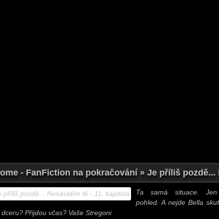
ome - FanFiction na pokračování » Je příliš pozdě... 
Ta samá situace. Jen 
pohled. A nejde Bella sku
 dceru? Přijdou včas? Vaše Stregoni