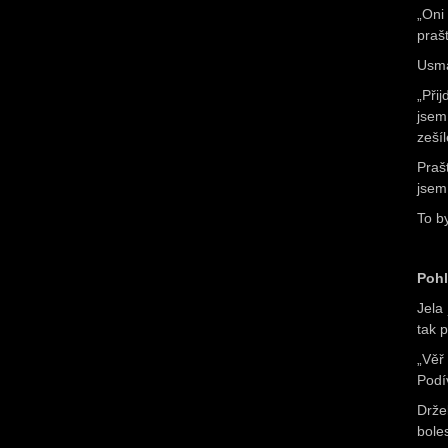
„Oni
praš
Usmá
„Při
jsem
zešíl
Prašt
jsem
To b
Pohl
Jela
tak 
„Věř
Podí
Drže
bole