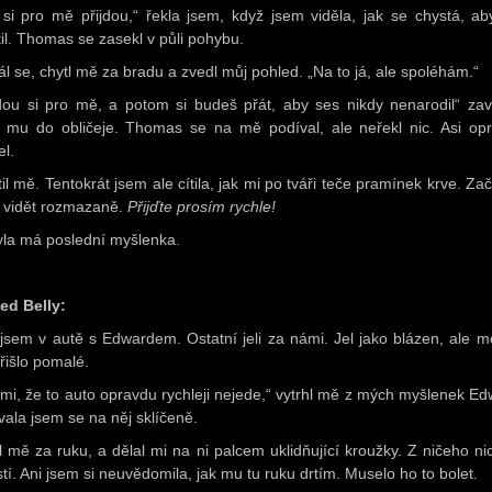
 si pro mě přijdou,“ řekla jsem, když jsem viděla, jak se chystá, a
til. Thomas se zasekl v půli pohybu.
l se, chytl mě za bradu a zvedl můj pohled. „Na to já, ale spoléhám.“
jdou si pro mě, a potom si budeš přát, aby ses nikdy nenarodil“ zav
 mu do obličeje. Thomas se na mě podíval, ale neřekl nic. Asi op
el.
il mě. Tentokrát jsem ale cítila, jak mi po tváři teče pramínek krve. Za
 vidět rozmazaně.
Přijďte prosím rychle!
yla má poslední myšlenka.
ed Belly:
 jsem v autě s Edwardem. Ostatní jeli za námi. Jel jako blázen, ale mě
přišlo pomalé.
 mi, že to auto opravdu rychleji nejede,“ vytrhl mě z mých myšlenek Ed
vala jsem se na něj sklíčeně.
l mě za ruku, a dělal mi na ni palcem uklidňující kroužky. Z ničeho nic
stí. Ani jsem si neuvědomila, jak mu tu ruku drtím. Muselo ho to bolet.