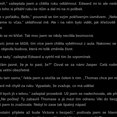
miň,“ zašeptala jsem a chtěla ruku odtáhnout. Edward mi to ale nedov
 toho si přitáhl ruku ke rtům a dal mi na ni polibek.
je v pořádku, Bello,“ pousmál se tím svým pokřiveným úsměvem. „Nebo
neme to včas,“ uklidňoval mě. Ale i na něm bylo vidět, jak křečovitě 
t.
lo se mi křičet. Tak moc jsem se nikdy necítila bezmocná.
víc jsme se blížili, tím více jsem chtěla vyběhnout z auta. Nakonec se
objevila budova, která mi tolik změnila život.
e tady,“ zašeptal Edward a vytrhl mě tím že vzpomínek.
Vám jasné, že je to past, že?“ Ozval se za námi Jasper. Celá rodi
la velmi obezřetně.
du tam sama,“ řekla jsem a otočila se čelem k nim. „Thomas chce jen m
rd mě chytil za ruku. Vypadalo, že zvažuje, co má udělat.
ěl bych jít s tebou,“ zašeptal prosebně. Už jsem se nadechovala, ale pře
„Ne počkej! Ty zabavíš Thomase a já mezi tím odnesu Viki do bezp
li jsem to zvažovala. Nebyl to zase tak špatný nápad.
ostatní přijdete až bude Victorie v bezpečí,“ podívala jsem se hlav