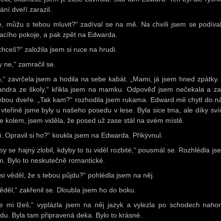
ání dveří zarazil.
e, můžu s tebou mluvit?“ zadíval se na mě. Na chvíli jsem se podíva
acího pokoje, a pak zpět na Edwarda.
chceš?“ založila jsem si ruce na hrudi.
y ne,“ zamračil se.
n,“ zavrčela jsem a hodila na sebe kabát. „Mami, já jsem hned zpátky. 
andra ze školy,“ křikla jsem na mamku. Odpověď jsem nečekala a za
ebou dveře. „Tak kam?“ rozhodila jsem rukama. Edward mě chytl do n
 vteřině jsme byly u našeho posedu v lese. Byla sice tma, ale díky sv
e kolem, jsem viděla, že posed už zase stál na svém místě.
i. Opravil si ho?“ koukla jsem na Edwarda. Přikývnul.
 by se hajný zlobil, kdyby to tu viděl rozbité,“ pousmál se. Rozhlédla js
m. Bylo to neskutečně romantické.
 si věděl, že s tebou půjdu?“ pohlédla jsem na něj.
ěděl,“ zakřenil se. Dloubla jsem ho do boku.
e mi lžeš,“ vyplázla jsem na něj jazyk a vylezla po schodech naho
du. Byla tam připravená deka. Bylo to krásné.