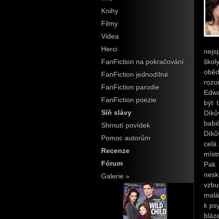
Knihy
Filmy
Videa
Herci
nejs
škol
FanFiction na pokračování
oběd
FanFiction jednodílné
rozu
FanFiction parodie
Edwa
FanFiction poezie
být 
Síň slávy
Díků
babi
Shrnutí povídek
Díků
Pomoc autorům
celá
Recenze
míst
Fórum
Pak 
nesk
Galerie »
vzbu
malá
k psy
bláz