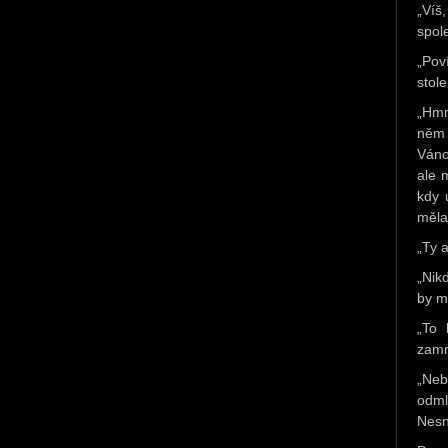
„Víš
spol
„Pov
stole
„Hmm
něm 
Váno
ale 
kdy 
měla
„Ty 
„Nik
by m
„To 
zamr
„Neb
odml
Nesn