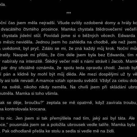
kla.
***
ční čas jsem měla nejradši. Všude svítily ozdobené domy a hrály ko
 dvacátého čtvrtého prosince. Mamka chystala štědrovečerní večeři
 chystala jídelní stůl. Povídali jsme si o běžných věcech. Edwarda
o měsíc neviděla. Jednou jsem ho zahlédla na chodbě, ale než jsem 
la uvědomit, byl pryč. Zdálo se mi, že zná každý můj krok. Noční mů
tratily. Naopak mi přišlo, že čím déle jsem byla bez Edwarda, tím 
 nabíraly na intenzitě. Štědrý večer měl s námi strávit i Jacob. Mam
 pár dny oficiálně oznámila, že spolu teda opravdu chodí. Jacob byl
ší pán a klidně by mohl být můj děda. Ale mezi dospělými už ty v
íly asi tolik nevadí. A mamce vztah opravdu svědčil. Vždyť za celou dob
 na světě, nikoho nikdy neměla. Na chvíli jsem při skládání ubr
utněla. Mamka si toho všimla.
ak se děje, broučku?“ zeptala se mě opatrně, když zavírala troubu
na kontrolovala krocana.
 to nic. Jen jsem si tak přemýšlela nad tím, jaký asi byl táta. Ale 
ce,“ pousmála jsem se a položila ubrousek vedle talíře. Mamka byla c
. Pak odhodlaně přešla ke stolu a sedla si vedle mě na židli.