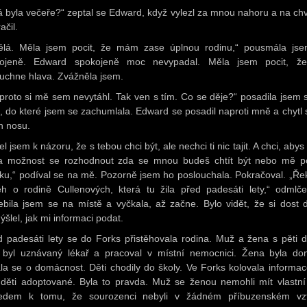
á byla večeře?“ zeptal se Edward, když vylezl za mnou nahoru a na chví
ačil.
ělá. Měla jsem pocit, že mám zase úplnou rodinu,“ pousmála js
kojeně. Edward spokojeně moc nevypadal. Měla jsem pocit, ž
uchne hlava. Zvážněla jsem.
 proto si mě sem nevytáhl. Tak ven s tím. Co se děje?“ posadila jsem 
, do které jsem se zachumlala. Edward se posadil naproti mně a chytl 
n nosu.
l jsem k názoru, že s tebou chci být, ale nechci ti nic tajit. A chci, aby
 možnost se rozhodnout zda se mnou budeš chtít být nebo mě p
pku,“ podíval se na mě. Pozorně jsem ho poslouchala. Pokračoval. „Řek
ěh o rodině Cullenových, která tu žila před padesáti lety,“ odmlče
ebila jsem se na místě a vyčkala, až začne. Bylo vidět, že si dost 
ýšlel, jak mi informaci podat.
d padesáti lety se do Forks přistěhovala rodina. Muž a žena s pěti d
byl uznávaný lékař a pracoval v místní nemocnici. Žena byla d
ala se o domácnost. Děti chodily do školy. Ve Forks kolovala informac
 děti adoptované. Byla to pravda. Muž se ženou nemohli mít vlastní 
edem k tomu, že sourozenci nebyli v žádném příbuzenském vz