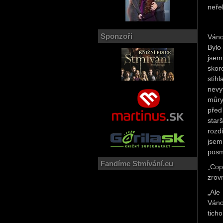
neře
Sponzoři
Váno
Bylo
jsem
skor
stih
nevy
můry
před
star
rozd
jsem
posm
Fandíme Stmívání.eu
„Cop
zrov
„Ale
Váno
ticho