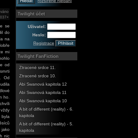
rozšířené hledání
ováno
Twilight účet
2037×
me se
Uživatel:
il do
Heslo:
la na
Registrace
dobře
že mi
Twilight FanFiction
mohlo
že od
Ztracené srdce 11.
smrti
Ztracené srdce 10.
a. Od
udila
Abi Swanová kapitola 12
dlové
Abi Swanová kapitola 11
m ho.
Abi Swanová kapitola 10
hvíli
A bit of different (reality) - 6.
 vždy
kapitola
 byla
ěsíců
A bit of different (reality) - 5.
i jako
kapitola
h nic