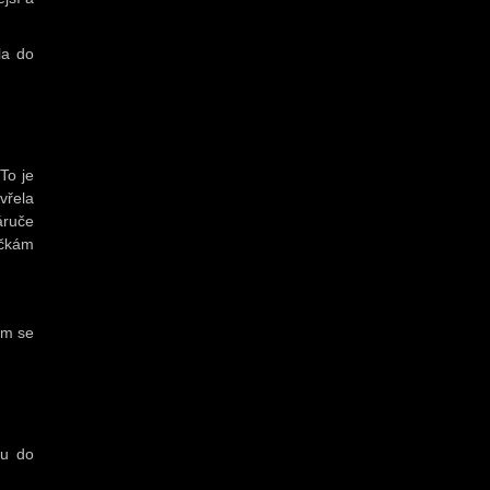
la do
To je
vřela
áruče
íčkám
em se
ru do