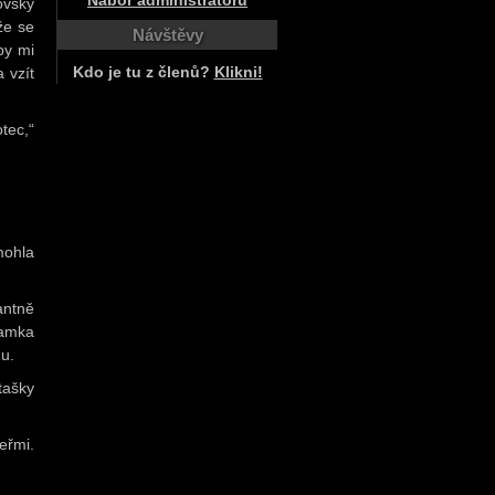
Nábor administrátorů
ovský
že se
Návštěvy
by mi
 vzít
Kdo je tu z členů?
Klikni!
tec,“
mohla
antně
Mamka
mu.
tašky
eřmi.