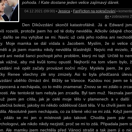
pohoda. I Kate dostane jeden velice zajímavý dárek.
04.12.2021 (09:00) •
Jessica
•
FanFiction na pokračování
• koment
4×
• zobrazeno 
Den Díkůvzdání skončil katastrofálně. Já a Edward js
píš rozešli, protože jsem ho od té doby neviděla. Ačkoliv údajně chod
y, dařilo se mu vyhýbat se mi. Navíc už celá jeho rodina ani nechodi
y. Moje mamka se dál vídala s Jacobem. Myslím, že si velice 
měli a já jsem mamku nikdy neviděla šťastnější. Nejvíc mě mrzelo, 
rd ani nedal šanci pochopit jeho problém, který mi tajil. Určitě to ne
tak vážné, aby mě kvůli tomu opustil. Nejhorší na tom všem bylo, 
vzdání mě opět začaly provázet noční můry. Myslela jsem, že po 
čky Renee všechny zlé sny zmizely. Asi to byla předčasná úlev
vzdání uběhlo čtrnáct dní. Blížily se Vánoce. Každou noc jsem se b
 zpocená a nechápala, co to mělo znamenat. Znovu se mi zdálo o zrca
nosti. Ale tentokrát tam nebyla jen zrcadla. Byl tam muž. Neznala jse
už jsem jen cítila, jak je celé moje tělo v plamenech a v další c
utečná bolest, jakoby mi někdo odděloval části těla. V tu chvíli jsem se
dila. Absolutně jsem nechápala, co za šílené věci se mi zdá. Když jsem
, zdálo se mi jen o místnosti jako takové. Chodila jsem pár m
chologovi, ale nikdo nikdy nezjistil, proč se mi to zdá. Připadala jsem s
en. Ale mamku jsem nechtěla před Vánoci strašit a tak jsem jí o nic