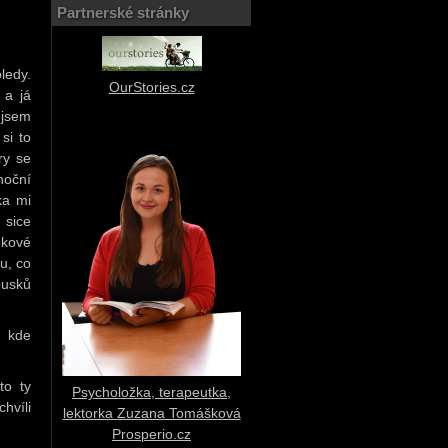
Partnerské stránky
ledy.
OurStories.cz
 a já
 jsem
si to
ry se
noční
ka mi
 sice
ěkové
u, co
ousků
, kde
to ty
Psycholožka, terapeutka,
hvíli
lektorka Zuzana Tomášková
Prosperio.cz