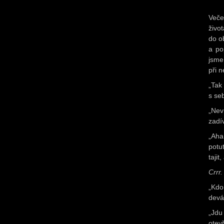
Veče
živo
do o
a po
jsme
při n
„Tak
s se
„Nev
zadí
„Aha
potu
tajit
Crrr.
„Kdo
devá
„Jdu
otev