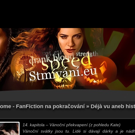
ome - FanFiction na pokračování » Déjà vu aneb histo
14. kapitola – Vánoční překvapení (z pohledu Kate)
Vánoční svátky jsou tu. Lidé si dávají dárky a je nád