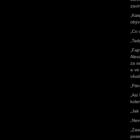
zavír
„Kat
obýv
„Co 
„Tad
„Faj
Alex
za s
a ve
všud
„Pán
„Asi
kole
„Jak
„Nev
„Zas
pose