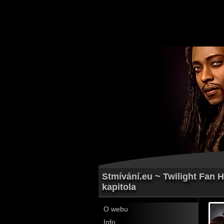
Stmívání.eu ~ Twilight Fan H
kapitola
O webu
Info