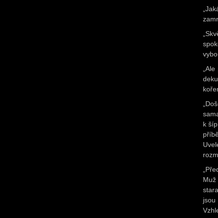
„Jak
zamr
„Skv
spo
vybo
„Ale
deku
koře
„Doše
sama
k ší
příb
Uvel
rozm
„Pře
Muž 
star
jsou
Vzhl