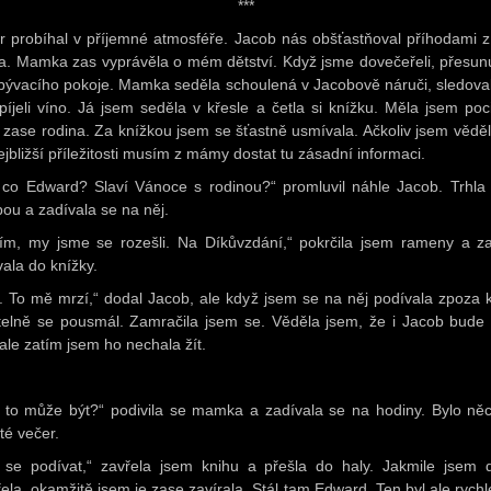
***
r probíhal v příjemné atmosféře. Jacob nás obšťastňoval příhodami z
ta. Mamka zas vyprávěla o mém dětství. Když jsme dovečeřeli, přesunu
bývacího pokoje. Mamka seděla schoulená v Jacobově náruči, sledovali
píjeli víno. Já jsem seděla v křesle a četla si knížku. Měla jsem poci
 zase rodina. Za knížkou jsem se šťastně usmívala. Ačkoliv jsem věděl
ejbližší příležitosti musím z mámy dostat tu zásadní informaci.
 co Edward? Slaví Vánoce s rodinou?“ promluvil náhle Jacob. Trhla
bou a zadívala se na něj.
ím, my jsme se rozešli. Na Díkůvzdání,“ pokrčila jsem rameny a z
vala do knížky.
. To mě mrzí,“ dodal Jacob, ale když jsem se na něj podívala zpoza k
telně se pousmál. Zamračila jsem se. Věděla jsem, že i Jacob bude
, ale zatím jsem ho nechala žít.
 to může být?“ podivila se mamka a zadívala se na hodiny. Bylo ně
té večer.
 se podívat,“ zavřela jsem knihu a přešla do haly. Jakmile jsem 
řela, okamžitě jsem je zase zavírala. Stál tam Edward. Ten byl ale rychle