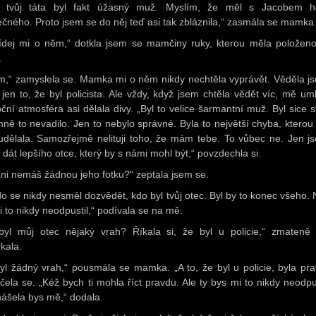
, tvůj táta byl fakt úžasný muž. Myslím, že měl s Jacobem 
ečného. Proto jsem se do něj teď asi tak zbláznila,“ zasmála se mamka
ídej mi o něm,“ dotkla jsem se mamčiny ruky, kterou měla položen
.
,“ zamyslela se. Mamka mi o něm nikdy nechtěla vyprávět. Věděla j
jen to, že byl policista. Ale vždy, když jsem chtěla vědět víc, mě uml
ční atmosféra asi dělala divy. „Byl to velice šarmantní muž. Byl sice st
mně to nevadilo. Jen to nebylo správné. Byla to největší chyba, kterou
udělala. Samozřejmě nelituji toho, že mám tebe. To vůbec ne. Jen js
 dát lepšího otce, který by s námi mohl být,“ povzdechla si.
ani nemáš žádnou jeho fotku?“ zeptala jsem se.
do se nikdy nesměl dozvědět, kdo byl tvůj otec. Byl by to konec všeho. 
i to nikdy neodpustil,“ podívala se na mě.
byl můj otec nějaký vrah? Říkala si, že byl u policie,“ zmateně
kala.
yl žádný vrah,“ pousmála se mamka. „A to, že byl u policie, byla pra
čela se. „Kéž bych ti mohla říct pravdu. Ale ty bys mi to nikdy neodpus
ášela bys mě,“ dodala.