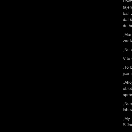
Povz
taje
bál,
dal 
do h
„Mam
zadív
„No 
V tu
„To 
jsem
„Aho
oble
sprá
„Nem
láhe
„My 
S Ja