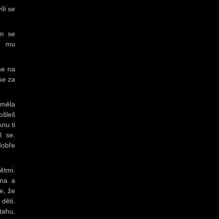
li se
em se
e mu
se na
se za
s měla
ošleš
nu ti
l se.
dobře
ětmi.
oma a
e, že
děti.
tahu,