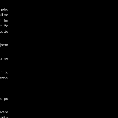
 jeho
li se
 film
t, že
a, že
 jsem
as se
nihy,
 něco
co po
dveře
jší a