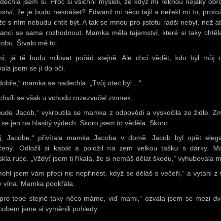
dechla jsem si. Proč si všichni mysleli, že když mi řeknou nějaký obr
mství, že je budu nesnášet? Edward mi něco tajil a neřekl mi to, proto
 že s ním nebudu chtít být. A tak se mnou pro jistotu radši nebyl, než a
šanci se sama rozhodnout. Mamka měla tajemství, které si taky chtěla
robu. Štvalo mě to.
i, já tě budu milovat pořád stejně. Ale chci vědět, kdo byl můj o
ala jsem se jí do očí.
dobře,“ mamka se nadechla. „Tvůj otec byl…“
 chvíli se však u vchodu rozezvučel zvonek.
bude Jacob,“ vykroutila se mamka z odpovědi a vyskočila ze židle. Z
 se jen na hlasitý výdech. Skoro jsem to věděla. Skoro.
j, Jacobe,“ přivítala mamka Jacoba v domě. Jacob byl opět eleg
čený. Odložil si kabát a položil na zem velkou tašku s dárky. 
skla ruce. „Vždyť jsem ti říkala, že si nemáš dělat škodu,“ vyhubovala 
ohl jsem vám přeci nic nepřinést, když se děláš s večeří,“ a vytáhl z 
v vína. Mamka pookřála.
pro tebe stejně taky něco máme, viď mami,“ ozvala jsem se mezi dv
cobem jsme si vyměnili pohledy.