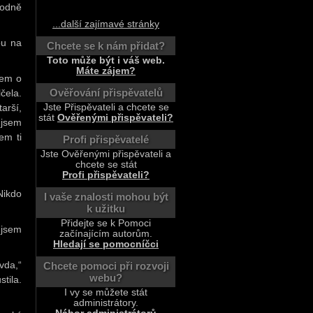
hodně
.
...další zajímavé stránky
ou na
Chcete se k nám přidat?
Toto může být i váš web.
Máte zájem?
sem o
Ověřování přispěvatelů
čela.
arší,
Jste Přispěvateli a chcete se
stát
Ověřenými přispěvateli?
 jsem
em ti
Profi přispěvatelé
Jste Ověřenými přispěvateli a
chcete se stát
Profi přispěvateli?
Nikdo
I vaše znalosti mohou být
k užitku
Přidejte se k Pomoci
 jsem
začínajícím autorům.
Hledají se pomocníčci
vda,“
Chcete pomoci při rozvoji
webu?
tila.
I vy se můžete stát
administrátory.