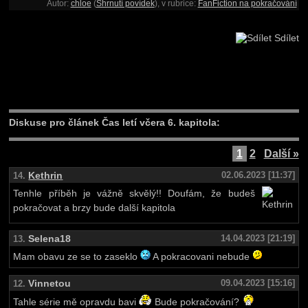
Autor:
chloe
(
Shrnutí povídek
), v rubrice:
FanFiction na pokračování
Sdílet
Diskuse pro článek Čas letí včera 6. kapitola:
1
2
Další »
Kethrin
02.06.2023 [11:37]
14.
Tenhle příběh je vážně skvělý!! Doufám, že budeš
pokračovat a brzy bude další kapitola
Selena18
14.04.2023 [21:19]
13.
Mam obavu ze se to zaseklo
A pokracovani nebude
Vinnetou
09.04.2023 [15:16]
12.
Tahle série mě opravdu bavi
Bude pokračování?