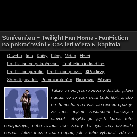
Stmívání.eu ~ Twilight Fan Home - FanFiction
na pokračování » Čas letí včera 6. kapitola
O webu
Info
Knihy
Filmy
Videa
Herci
FanFiction na pokračování
FanFiction jednodílné
FanFiction parodie
FanFiction poezie
Síň slávy
Shrnutí povídek
Pomoc autorům
Recenze
Fórum
Takže v noci jsem konečně dostala jakýsi
nápad, co se vám snad bude líbit, anebo
ne, to nechám na vás, ale rovnou opakuji,
že moc nejsem zastáncem Časových
smyček, obvykle je jejich konec totiž
neuspokující, nebo rovnou není žádný. To bych tady riskovala
nerada, takže možná mám nápad, jak z toho vybruslit, zda se