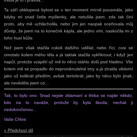
třeba je to i pravda…
Ta září obklopená bytost se v ten moment mírně pousmála, jako
kdyby mi snad četla myšlenky, ale netušila jsem, zda tak činí
proto, aby mě uchlácholila, nebo jím jen naopak oceňovala můj
důvtip, že jsem na to konečně kápla, ale jedno vím, naskočila mi z
toho husí kůže.
Než jsem však stačila cokoli dalšího udělat, nebo říci, cosi se
omotalo kolem mého těla a já taktak stačila vykřiknout, i když jen
napůl, protože vzápětí už mě to něco stáhlo dolů pod hladinu. Vše
kolem mě se propadlo do neproniknutelné tmy a já ztratila vědomí
jako už kolikrát předtím, avšak tentokrát, jako by něco bylo jinak,
ale nevěděla jsem co…
Tak, to bylo ono. Snad nejste zklamaní a třeba se najde někdo,
kdo na to naváže, protože by byla škoda, nechat ji
nedokončenou...
Vaše Chloe.
« Předchozí díl