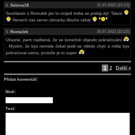
Selena18
31.07.2022 [23:13]
6.
Souhlasim s Romulek jen to rozjed treba se pridaji dyl. Takze
Nenech nas verne ctenarky dlouho cekat
Romulek
30.07.2022 [22:22]
5.
Úžasné, jsem nadšená, že se konečně objevilo pokračování
. Myslím, že bys nemela čekat jestli se někdo chytí a měla bys
pokračovat sama, protože je to super.
1
2
Další »
Přidat komentář:
Nick:
Text: