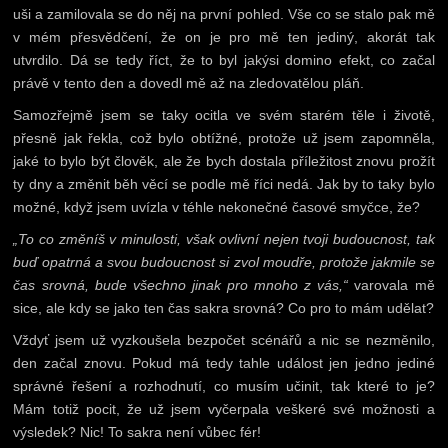
uši a zamilovala se do něj na první pohled. Vše co se stalo pak mě
v mém přesvědčení, že on je pro mě ten jediný, akorát tak
utvrdilo. Dá se tedy říct, že to byl jakýsi domino efekt, co začal
právě v tento den a dovedl mě až na zledovatělou pláň.
Samozřejmě jsem se taky ocitla ve svém starém těle i životě,
přesně jak řekla, což bylo obtížné, protože už jsem zapomněla,
jaké to bylo být člověk, ale že bych dostala příležitost znovu prožít
ty dny a změnit běh věcí se podle mě říci nedá. Jak by to taky bylo
možné, když jsem uvízla v téhle nekonečné časové smyčce, že?
„To co změníš v minulosti, však ovlivní nejen tvoji budoucnost, tak
buď opatrná a svou budoucnost si zvol moudře, protože jakmile se
čas srovná, bude všechno jinak pro mnoho z vás,“
varovala mě
sice, ale kdy se jako ten čas sakra srovná? Co pro to mám udělat?
Vždyť jsem už vyzkoušela bezpočet scénářů a nic se nezměnilo,
den začal znovu. Pokud má tedy tahle událost jen jedno jediné
správné řešení a rozhodnutí, co musím učinit, tak které to je?
Mám totiž pocit, že už jsem vyčerpala veškeré své možnosti a
výsledek? Nic! To sakra není vůbec fér!