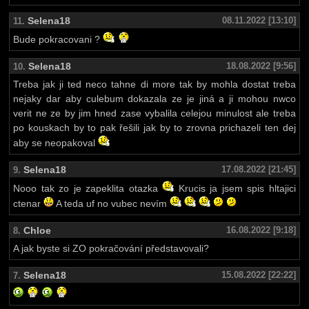
Selena18
08.11.2022 [13:10]
11.
Bude pokracovani ?
Selena18
18.08.2022 [9:56]
10.
Treba jak ji ted neco tahne di more tak by mohla dostat treba
nejaky dar aby culebum dokazala ze je jiná a ji mohou nwco
verit ne ze by jim hned zase vybalila celejou minulost ale treba
po kouskach by to pak řešili jak by to zrovna prichazeli ten dej
aby se neopakoval
Selena18
17.08.2022 [21:45]
9.
Nooo tak zo je zapeklita otazka
Krucis ja jsem spis hltajici
ctenar
A teda uf no vubec nevím
Chloe
16.08.2022 [9:18]
8.
A jak byste si ZO pokračování představovali?
Selena18
15.08.2022 [22:22]
7.