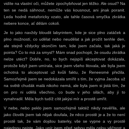
vidíte na vlastní oči, můžete zpochybňovat jen těžko. Ale osud? Na
ten se nedá sáhnout, nemůže vás kousnout, ani jinak poranit.
Leda hodně metaforicky vzato, ale tahle časová smyčka zkrátka
nebere konce, ať dělám cokoli.
Je to jako navždy bloudit labyrintem, kde je sice plno zatáček a
plno možností, co udělat nebo neudělat a jak prožít tenhle den,
ale stejně vždycky skončím tam, kde jsem začala, tak jaká je
pointa? Co to má za smysl? Mám snad pochopit, že osudu zkrátka
nelze utéct? Dobře, no, to bych nejspíš akceptovat dokázala,
protože když jsem umírala, sice jsem všeho litovala, ale byla jsem
ochotná to akceptovat už kvůli faktu, že Reneesmé přežila.
Samozřejmě jsem se nedokázala smířit s tím, že vyjma Jacoba už
na světě chudák malá nikoho nemá, ale byla jsem si jistá tím, že
on pro ni udělá všechno, co bude v jeho silách, aby jí to
vynahradil. Měla bych tudíž cítit jakýsi mír a prostě umřít.
V nebe, nebo peklo jsem samozřejmě taktéž nikdy nevěřila, ale
jako člověk jsem tak nějak doufala, že něco prostě je a že to není
prostě tak, že vám dojdou baterky, vše se vypne a vy prostě
najednou nejste. Jako upír jsem před sebou měla celou věčnost a