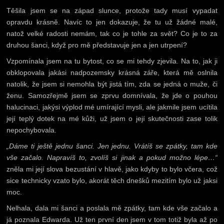
Těšila jsem se na západ slunce, protože tady musí vypadat
opravdu krásně. Navíc to jen dokazuje, že tu už žádné malé,
natož velké radosti nemám, tak co je tohle za svět? Co je to za
druhou šanci, když pro mě představuje jen a jen utrpení?
Vzpomínala jsem na tu bytost, co se mi tehdy zjevila. Na to, jak ji
obklopovala jakási nadpozemsky krásná záře, která mě oslnila
natolik, že jsem si nemohla být jistá tím, zda se jedná o muže, či
ženu. Samozřejmě jsem se zprvu domnívala, že jde o pouhou
halucinaci, jakýsi výplod mé umírající mysli, ale jakmile jsem ucítila
její teplý dotek na mé kůži, už jsem o její skutečnosti zase tolik
nepochybovala.
„Dáme ti ještě jednu šanci. Jen jednu. Vrátíš se zpátky, tam kde
vše začalo. Napravíš to, zvolíš si jinak a pokud možno lépe…“
zněla mi její slova bezustání v hlavě, jako kdyby to bylo včera, což
sice technicky vzato bylo, akorát těch dnešků mezitím bylo už jaksi
moc.
Nelhala, dala mi šanci a poslala mě zpátky, tam kde vše začalo a
já poznala Edwarda. Už ten první den jsem v tom totiž byla až po