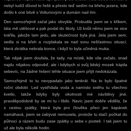
nebyl tudíž důvod to řešit a přesto teď sedím na břehu jezera, kde
došlo k oné bitvě s Volturiovými a dumám nad tím.
Den samozřejmě začal jako obvykle. Probudila jsem se s křikem,
táta mě utěšoval a pak poslal do školy. Už kvůli němu jsem se sice
tvářila, jakože tam jedu, ale skutečnost byla jiná. Jela jsem sem,
sedla si na břeh a rozplakala se nad svou nešťastnou situací,
která zkrátka nebrala konce, i když to byla učiněná muka.
Tak nějak jsem doufala, že tady, na místě, kde vše začalo, snad
najdu nějakou odpověď, ale i kdybych si svůj lidský mozek trápila
sebevíc, na žádné řešení téhle situace jsem přijít nedokázala.
Samozřejmě to tu nevypadalo jako tenkrát. Na to bylo špatné
roční období. Led vystřídala voda a namísto sněhu tu všechno
kvetlo, takže kdyby byly okolnosti mé návštěvy jiné,
pravděpodobně by se mi tu i líbilo. Navíc jsem dobře věděla, že
s cestou zpátky, která byla pro člověka přeci jen kapánek
namáhavá, jsem se zabývat nemusela, protože tu stačí počkat do
půlnoci a rázem budu zase zpátky u sebe v posteli. I tak jsem tu
už ale byla několik hodin.