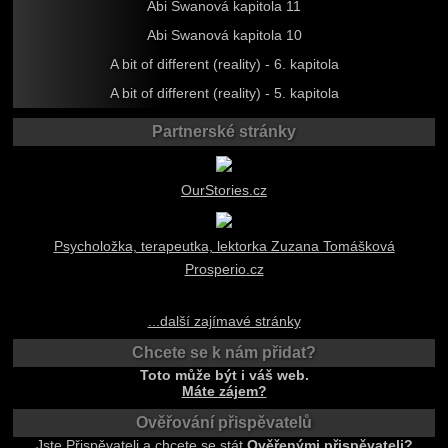
Abi Swanová kapitola 11
Abi Swanová kapitola 10
A bit of different (reality) - 6. kapitola
A bit of different (reality) - 5. kapitola
Partnerské stránky
OurStories.cz
Psycholožka, terapeutka, lektorka Zuzana Tomášková
Prosperio.cz
...další zajímavé stránky
Chcete se k nám přidat?
Toto může být i váš web.
Máte zájem?
Ověřování přispěvatelů
Jste Přispěvateli a chcete se stát
Ověřenými přispěvateli?