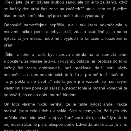
„Řekli jste, že mi dáváte druhou šanci, ale co je to za šanci, když
se každý den vrátí čas zase na začátek?“ ptala jsem se jí velice
tiše, protože i můj hlas byl pro dnešek dosti vyčerpaný.
Odpověď samozřejmě nepřišla, ale i tak jsem pokračovala v
mluvení, ačkoli jsem si nebyla jistá, zda to skutečně je ta samá
bytost, či jen měsíc, nebo hůř, výplod mé fantazie a toužebného
přání.
„Šílím z toho a radši bych znovu umírala na té zamrzlé pláni
s pocitem, že Nessie je živá, i když my ostatní ne, protože do toho
každý šel zcela dobrovolně, než prožívala další sérii nikdy
nekončící a nikam nevedoucích dnů. To je pro mě totiž mučení…
To je peklo a ne život…“ sdělila jsem jí a vzápětí se nad svými
vlastními slovy poněkud zarazila, neboť tohle je možná konečně ta
odpověď, co celou dobu marně hledám.
On totiž vlastně nikdo neříkal, že je tahle bytost anděl, takže
možná, jsem celou dobu v pekle. Sice si nemyslím, že bych kdy
udělala něco, čím bych si jej vyloženě zasloužila, ale každý upír do
něj musí zákonitě přijít, alespoň podle Edwarda určitě a co já vím,