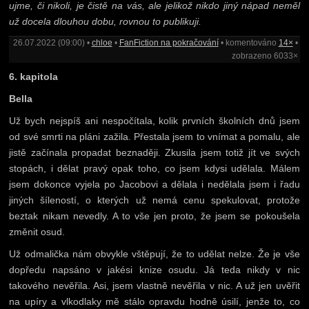
ujme, či nikoli, je čistě na vás, ale jelikož nikdo jiný nápad neměl
už docela dlouhou dobu, rovnou to publikuji.
26.07.2022 (09:00) •
chloe
•
FanFiction na pokračování
• komentováno
14×
•
zobrazeno 6033×
6. kapitola
Bella
Už bych nejspíš ani nespočítala, kolik prvních školních dnů jsem
od své smrti na pláni zažila. Přestala jsem to vnímat a pomalu, ale
jistě začínala propadat beznaději. Zkusila jsem totiž jít ve svých
stopách, i dělat pravý opak toho, co jsem kdysi udělala. Málem
jsem dokonce vyjela po Jacobovi a dělala i nedělala jsem i řadu
jiných šíleností, o kterých už nemá cenu spekulovat, protože
beztak nikam nevedly. A to vše jen proto, že jsem se pokoušela
změnit osud.
Už odmalička nám obvykle vštěpují, že to udělat nelze. Že je vše
dopředu napsáno v jakési knize osudu. Já teda nikdy v nic
takového nevěřila. Asi, jsem vlastně nevěřila v nic. A už jen uvěřit
na upíry a vlkodlaky mě stálo opravdu hodně úsilí, jenže to, co