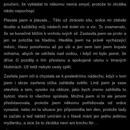
poučení, že vykládat to někomu nemá smysl, protože to zkrátka
nikdo nepochopí.
Plavala jsem a plavala… Tělo už ztrácelo sílu, srdce mi zběsile
tlouklo a každičký můj nádech mě bolel víc a víc. To znamenalo,
že se konečně blížím k vrcholu svých sil. Zastavila jsem se proto a
jen se položila na hladinu. Hleděla jsem na právě vycházející
měsíc, hlavu ponořenou až po uši a jen sem tam jsem kopala
nohama, abych se udržela nad vodou, i když mi bylo jasné, že
dříve či později s tím přestanu a spokojeně utonu v tmavých
hlubinách. Už totiž nebylo cesty zpět.
Zavřela jsem oči a chystala se k poslednímu nádechu, když v tom
jsem i skrze zavřená víčka zahlédla světlo. Líně jsem je zase
otevřela a tam, vysoko na obloze, jako bych znovu zahlédla tu
bytost, která to všechno spískala. Možná jsem si to ale jenom
představovala, protože jsem někomu potřebovala od srdce
vynadat, nebo mi ta situace jen připomněla ten den, protože tady
to začalo a teď taktéž umírám a v hlavě mám jen jednu jedinou
myšlenku, a sice že to zkrátka není ani trochu fér…