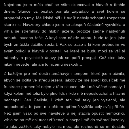
Najednou jsem měla chuť se vším skoncovat a hlavně s tímhle
dnem. Slunce už beztak pomalu zapadalo a svět kolem se
propadal do tmy. Mé lidské oči už tudíž nebyly schopné rozpoznat
skoro nic. Navzdory chladu jsem se alespoň částečně vysvlékla a
vrhla se střemhlav do hlubin jezera, protože žádné nastydnutí
nebudu nucena řešit. A když tam někde utonu, bude to jen jako
bych zmáčkla tlačítko restart. Pak se zase s křikem probudím ve
svém pokoji a hlavně v posteli, ve které se budu moci ze vší té
námahy a psychické únavy jak se patří prospat. Což sice taky
nikam nevede, ale ani to ničemu neškodí…
Z každým pro mě dosti namáhavým tempem, které jsem učinila,
abych se ocitla ve středu jezera, jakoby ze mě spadl kousíček mé
frustrace pramenící nejen z této situace, ale i mé věčné samoty. I
když kolem mě totiž bylo plno lidí, nikdo mě neposlouchal a hlavně
nechápal. Jen Carlisle, i když ten mě taky jen vyslechl, ale
nepochopil a to jsem mu přitom upřímně vylíčila celý svůj příběh.
Než jsem však po své návštěvě u něj stačila opustit nemocnici,
vrhlo se na mě asi tucet zřízenců a nacpali mě do svěrací kazajky.
To jako zážitek taky nebylo nic moc, ale rozhodně se mi dostalo