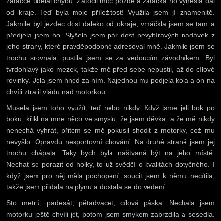
zatáčce udělal chybu. Zatočil moc pozdě a zatáčka ho vynesla dál
od kraje. Teď byla moje příležitost! Využila jsem jí znamenitě.
Jakmile byl jezdec dost daleko od okraje, vmáčkla jsem se tam a
předjela jsem ho. Slyšela jsem pár dost nevybíravých nadávek z
jeho strany, které pravděpodobně adresoval mně. Jakmile jsem se
trochu srovnala, pustila jsem se za vedoucím závodníkem. Byl
tvrdohlavý jako mezek, takže mě před sebe nepustil, až do cílové
rovinky. Jela jsem hned za ním. Najednou mu podjela kola a on na
chvíli ztratil vládu nad motorkou.
Musela jsem toho využít, teď nebo nikdy. Když jsme jeli bok po
boku, křikl na mne něco ve smyslu, že jsem děvka, a že mě nikdy
nenechá vyhrát, přitom se mě pokusil shodit z motorky, což mu
nevyšlo. Opravdu nesportovní chování. Na druhé straně jsem jej
trochu chápala. Taky bych byla naštvaná být na jeho místě.
Nechat se porazit od holky, to už svědčí o kvalitách dotyčného. I
když jsem pro něj měla pochopení, soucit jsem k němu necítila,
takže jsem přidala na plynu a dostala se do vedení.
Sto metrů, padesát, pětadvacet, cílová páska. Nechala jsem
motorku ještě chvíli jet, potom jsem smykem zabrzdila a sesedla.