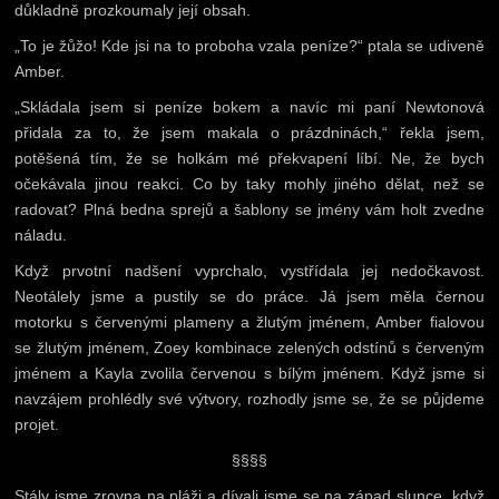
důkladně prozkoumaly její obsah.
„To je žůžo! Kde jsi na to proboha vzala peníze?“ ptala se udiveně
Amber.
„Skládala jsem si peníze bokem a navíc mi paní Newtonová
přidala za to, že jsem makala o prázdninách,“ řekla jsem,
potěšená tím, že se holkám mé překvapení líbí. Ne, že bych
očekávala jinou reakci. Co by taky mohly jiného dělat, než se
radovat? Plná bedna sprejů a šablony se jmény vám holt zvedne
náladu.
Když prvotní nadšení vyprchalo, vystřídala jej nedočkavost.
Neotálely jsme a pustily se do práce. Já jsem měla černou
motorku s červenými plameny a žlutým jménem, Amber fialovou
se žlutým jménem, Zoey kombinace zelených odstínů s červeným
jménem a Kayla zvolila červenou s bílým jménem. Když jsme si
navzájem prohlédly své výtvory, rozhodly jsme se, že se půjdeme
projet.
§§§§
Stály jsme zrovna na pláži a dívali jsme se na západ slunce, když