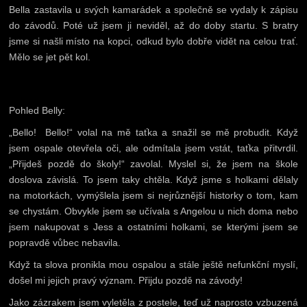
Bella zastavila u svých kamarádek a společně se vydaly k zápisu
do závodů. Poté už jsem ji neviděl, až do doby startu. S bratry
jsme si našli místo na kopci, odkud bylo dobře vidět na celou trať.
Mělo se jet pět kol.
Pohled Belly:
„Bello! Bello!“ volal na mě taťka a snažil se mě probudit. Když
jsem ospale otevřela oči, ale odmítala jsem vstát, taťka přitvrdil.
„Přijdeš pozdě do školy!“ zavolal. Myslel si, že jsem na škole
doslova závislá. To jsem taky chtěla. Když jsme s holkami dělaly
na motorkách, vymýšlela jsem si nejrůznější historky o tom, kam
se chystám. Obvykle jsem se učívala s Angelou u nich doma nebo
jsem nakupovat s Jess a ostatními holkami, se kterými jsem se
popravdě vůbec nebavila.
Když ta slova pronikla mou ospalou a stále ještě nefunkční myslí,
došel mi jejich pravý význam. Přijdu pozdě na závody!
Jako zázrakem jsem vyletěla z postele, teď už naprosto vzbuzená