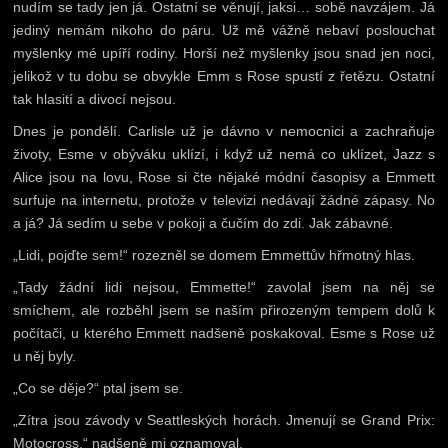
nudím se tady jen já. Ostatní se věnují, jaksi… sobě navzájem. Já
jediný nemám nikoho do páru. Už mě vážně nebaví poslouchat
myšlenky mé upíří rodiny. Horší než myšlenky jsou snad jen noci,
jelikož v tu dobu se obvykle Emm s Rose spustí z řetězu. Ostatní
tak hlasití a divocí nejsou.
Dnes je pondělí. Carlisle už je dávno v nemocnici a zachraňuje
životy, Esme v obýváku uklízí, i když už nemá co uklízet, Jazz s
Alice jsou na lovu, Rose si čte nějaké módní časopisy a Emmett
surfuje na internetu, protože v televizi nedávají žádné zápasy. No
a já? Já sedím u sebe v pokoji a čučím do zdi. Jak zábavné.
„Lidi, pojďte sem!“ rozezněl se domem Emmettův hřmotný hlas.
„Tady žádní lidi nejsou, Emmette!“ zavolal jsem na něj se
smíchem, ale rozběhl jsem se naším přirozeným tempem dolů k
počítači, u kterého Emmett nadšeně poskakoval. Esme s Rose už
u něj byly.
„Co se děje?“ ptal jsem se.
„Zítra jsou závody v Seattleských horách. Jmenují se Grand Prix:
Motocross,“ nadšeně mi oznamoval.