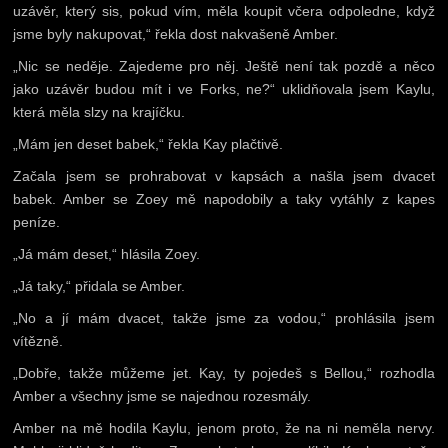
uzávěr, který sis, pokud vím, měla koupit včera odpoledne, když
jsme byly nakupovat,“ řekla dost nakvašeně Amber.
„Nic se neděje. Zajedeme pro něj. Ještě není tak pozdě a něco
jako uzávěr budou mít i ve Forks, ne?“ uklidňovala jsem Kaylu,
která měla slzy na krajíčku.
„Mám jen deset babek,“ řekla Kay plačtivě.
Začala jsem se prohrabovat v kapsách a našla jsem dvacet
babek. Amber se Zoey mě napodobily a taky vytáhly z kapes
peníze.
„Já mám deset,“ hlásila Zoey.
„Já taky,“ přidala se Amber.
„No a jí mám dvacet, takže jsme za vodou,“ prohlásila jsem
vítězně.
„Dobře, takže můžeme jet. Kay, ty pojedeš s Bellou,“ rozhodla
Amber a všechny jsme se najednou rozesmály.
Amber na mě hodila Kaylu, jenom proto, že na ni neměla nervy.