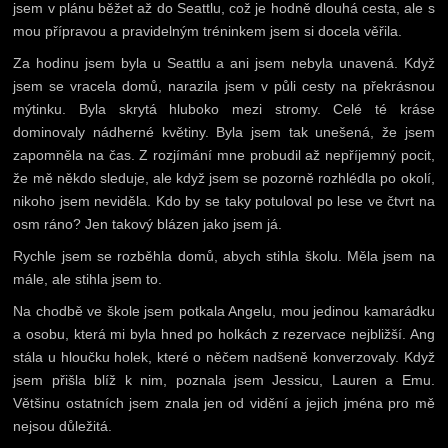
jsem v plánu běžet až do Seattlu, což je hodně dlouhá cesta, ale s
mou přípravou a pravidelným tréninkem jsem si docela věřila.
Za hodinu jsem byla u Seattlu a ani jsem nebyla unavená. Když
jsem se vracela domů, narazila jsem v půli cesty na překrásnou
mýtinku. Byla skrytá hluboko mezi stromy. Celé té kráse
dominovaly nádherné květiny. Byla jsem tak unešená, že jsem
zapomněla na čas. Z rozjímání mne probudil až nepříjemný pocit,
že mě někdo sleduje, ale když jsem se pozorně rozhlédla po okolí,
nikoho jsem neviděla. Kdo by se taky potuloval po lese ve čtvrt na
osm ráno? Jen takový blázen jako jsem já.
Rychle jsem se rozběhla domů, abych stihla školu. Měla jsem na
mále, ale stihla jsem to.
Na chodbě ve škole jsem potkala Angelu, mou jedinou kamarádku
a osobu, která mi byla hned po holkách z rezervace nejbližší. Ang
stála u hloučku holek, které o něčem nadšeně konverzovaly. Když
jsem přišla blíž k nim, poznala jsem Jessicu, Lauren a Emu.
Většinu ostatních jsem znala jen od vidění a jejich jména pro mě
nejsou důležitá.