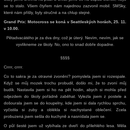
se to stalo. Všem čtyřem nám najednou zazvonil mobil. SMSky,
které nám přišly, byly stručné a na chlup stejné.
Grand Prix: Motocross se koná v Seattleských horách, 25. 11.
v 10.00.
Pětadvacátého je za dva dny, což je úterý. Nevím, nevím, jak se
vyvlíkneme ze školy. No, ono to snad dobře dopadne.
§§§§
Crrrr, crrrr.
Co to sakra je za otravné zvonění? pomyslela jsem si rozespale.
Když se můj mozek trochu probudil, došlo mi, že to zvoní můj
budík. Nastavila jsem si ho na pět hodin, abych si mohla před
odjezdem do školy pořádně zaběhat. Vylezla jsem z postele a
došourala jsem se do koupelny, kde jsem si dala rychlou sprchu,
vyčistila si zuby a oblékla si nachystané oblečení. Zcela
probuzená jsem sešla do kuchyně a nasnídala jsem se.
O půl šesté jsem už vybíhala ze dveří do přilehlého lesa. Měla