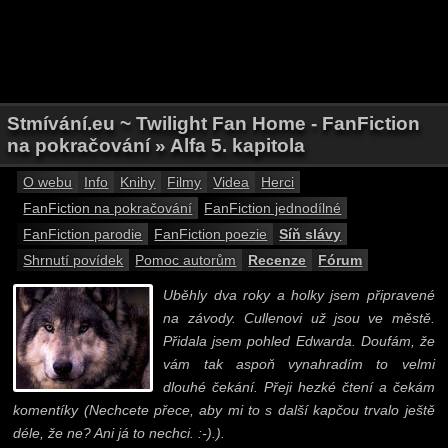
Stmívání.eu ~ Twilight Fan Home - FanFiction
na pokračování » Alfa 5. kapitola
O webu
Info
Knihy
Filmy
Videa
Herci
FanFiction na pokračování
FanFiction jednodílné
FanFiction parodie
FanFiction poezie
Síň slávy
Shrnutí povídek
Pomoc autorům
Recenze
Fórum
Uběhly dva roky a holky jsem připravené
na závody. Cullenovi už jsou ve městě.
Přidala jsem pohled Edwarda. Doufám, že
vám tak aspoň vynahradím to velmi
dlouhé čekání. Přeji hezké čtení a čekám
komentíky (Nechcete přece, aby mi to s další kapčou trvalo ještě
déle, že ne? Ani já to nechci. :-).).