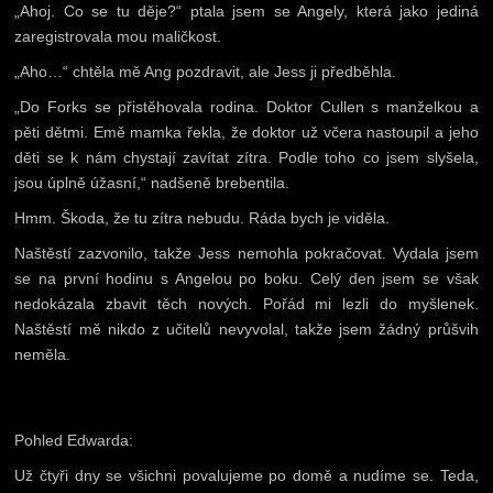
„Ahoj. Co se tu děje?“ ptala jsem se Angely, která jako jediná
zaregistrovala mou maličkost.
„Aho…“ chtěla mě Ang pozdravit, ale Jess ji předběhla.
„Do Forks se přistěhovala rodina. Doktor Cullen s manželkou a
pěti dětmi. Emě mamka řekla, že doktor už včera nastoupil a jeho
děti se k nám chystají zavítat zítra. Podle toho co jsem slyšela,
jsou úplně úžasní,“ nadšeně brebentila.
Hmm. Škoda, že tu zítra nebudu. Ráda bych je viděla.
Naštěstí zazvonilo, takže Jess nemohla pokračovat. Vydala jsem
se na první hodinu s Angelou po boku. Celý den jsem se však
nedokázala zbavit těch nových. Pořád mi lezli do myšlenek.
Naštěstí mě nikdo z učitelů nevyvolal, takže jsem žádný průšvih
neměla.
Pohled Edwarda:
Už čtyři dny se všichni povalujeme po domě a nudíme se. Teda,