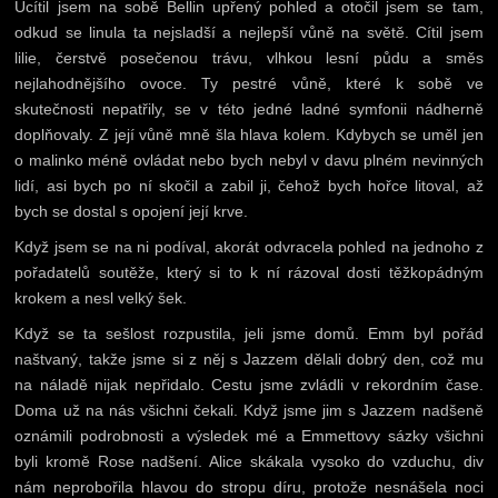
Ucítil jsem na sobě Bellin upřený pohled a otočil jsem se tam,
odkud se linula ta nejsladší a nejlepší vůně na světě. Cítil jsem
lilie, čerstvě posečenou trávu, vlhkou lesní půdu a směs
nejlahodnějšího ovoce. Ty pestré vůně, které k sobě ve
skutečnosti nepatřily, se v této jedné ladné symfonii nádherně
doplňovaly. Z její vůně mně šla hlava kolem. Kdybych se uměl jen
o malinko méně ovládat nebo bych nebyl v davu plném nevinných
lidí, asi bych po ní skočil a zabil ji, čehož bych hořce litoval, až
bych se dostal s opojení její krve.
Když jsem se na ni podíval, akorát odvracela pohled na jednoho z
pořadatelů soutěže, který si to k ní rázoval dosti těžkopádným
krokem a nesl velký šek.
Když se ta sešlost rozpustila, jeli jsme domů. Emm byl pořád
naštvaný, takže jsme si z něj s Jazzem dělali dobrý den, což mu
na náladě nijak nepřidalo. Cestu jsme zvládli v rekordním čase.
Doma už na nás všichni čekali. Když jsme jim s Jazzem nadšeně
oznámili podrobnosti a výsledek mé a Emmettovy sázky všichni
byli kromě Rose nadšení. Alice skákala vysoko do vzduchu, div
nám neprobořila hlavou do stropu díru, protože nesnášela noci