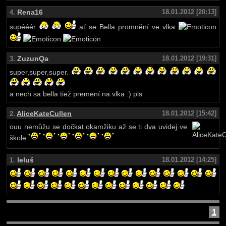
Rena16
18.01.2012 [20:13]
4.
supééér
ať se Bella promnění ve vlka
ZuzunQa
18.01.2012 [19:31]
3.
super,super,super.
a nech sa bella tiež premení na vlka :) pls
AliceKateCullen
18.01.2012 [15:42]
2.
ouu nemůžu se dočkat okamžiku až se ti dva uvidej ve
škole
leluš
18.01.2012 [14:25]
1.
1