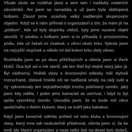
Všude okolo se rozléhal jásot a sem tam i nadávky ostatních
závodníků. Ani jsem se nenadála a už jsem byla obklopená
holkami. Závod jsme uzavřely velký nadšeným skupinovým
objetím. Když se k nám přihnali o organizátoři s tím, že mám jít na
„pódium“, kde už byly stupínky vítězů, byly jsme nucené objetí
ukončit. V závěsu s holkami jsem si to přihasila k provizornímu
pódiu, kde už čekali mí rivalové, s věnci okolo krku. Vylezla jsem
na nejvyšší stupínek a někdo mi dal kolem krku zlatý věnec.
Rozhlédla jsem se po davu přihlížejících a všimla jsem si třech
kluků. Dva byli asi o rok starší, ale ten třetí byl stejně starý jako já.
Byl nádherný. Hnědé vlasy s bronzovými odlesky měl stylově
rozcuchané, zlatavě hnědé oči se nadšeně smály na celý svět a
rty vykreslovaly ten nejnádhernější trochu pokřivený úsměv, jaký
jsem kdy viděla. I jeden jeho kamarád se usmíval, i když to byl
spíše výsměšný úsměv. Usoudila jsem, že to bude mít něco
společného s třetím klukem, který se tvářil jako kakabus.
Když jsem konečně odtrhla pohled od toho kluka s bronzovými
vlasy, který mne tak neskutečně přitahoval, všimla jsem si, že ke
mně jde hlavní organizátor a nese velký šek na deset tisíc dolarů.