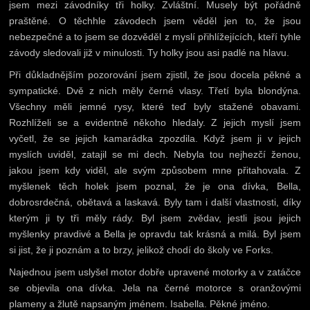
jsem mezi závodníky tři holky. Zvláštní. Musely být pořádně
praštěné. O těchhle závodech jsem věděl jen to, že jsou
nebezpečné a to jsem se dozvěděl z myslí přihlížejících, kteří tyhle
závody sledovali již v minulosti. Ty holky jsou asi padlé na hlavu.
Při důkladnějším pozorování jsem zjistil, že jsou docela pěkné a
sympatické. Dvě z nich měly černé vlasy. Třetí byla blondýna.
Všechny měli jemné rysy, které teď byly stažené obavami.
Rozhlíželi se a evidentně někoho hledaly. Z jejich myslí jsem
vyčetl, že se jejich kamarádka zpozdila. Když jsem ji v jejich
myslích uviděl, zatajil se mi dech. Nebyla tou nejhezčí ženou,
jakou jsem kdy viděl, ale svým způsobem mne přitahovala. Z
myšlenek těch holek jsem poznal, že je ona dívka, Bella,
dobrosrdečná, obětavá a laskavá. Byly tam i další vlastnosti, díky
kterým ji ty tři měly rády. Byl jsem zvědav, jestli jsou jejich
myšlenky pravdivé a Bella je opravdu tak krásná a milá. Byl jsem
si jist, že ji poznám a to brzy, jelikož chodí do školy ve Forks.
Najednou jsem uslyšel motor dobře upravené motorky a v zatáčce
se objevila ona dívka. Jela na černé motorce s oranžovými
plameny a žlutě napsaným jménem. Isabella. Pěkné jméno.