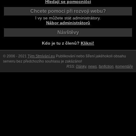
Hledají se pomocníčci
Chcete pomoci při rozvoji webu?
I vy se můžete stát administrátory.
Nábor administrátorů
Návštěvy
Kdo je tu z členů?
Klikni!
© 2006 - 2021
Tým Stmívání.eu
Publikování nebo šíření jakéhokoli obsahu
serveru bez předchozího souhlasu je zakázáno!
RSS:
články
,
news
,
fanfiction
,
komentáře