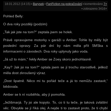
18.01.2012 (14:15) •
Barysek
•
FanFiction na pokračování
• komentováno
7×
• zobrazeno 3416×
Pohled Belly:
O dva roky později (podzim)
„Tak jak jste na tom?“ zeptala jsem se holek.
Právě opravujeme motorky v garáži u Amber. Tohle by měly být
poslední opravy. Za pár dní by nám měla přít SMSka s
informacemi o závodech. Dva roky uplynuly jako voda.
„Já už to mám,“ řekly Amber se Zoey skoro jednohlasně.
„Kay? Jak jsi na tom?“ optala jsem se jí trochu starostlivě, jelikož
měla dost zkroušený výraz.
„Dost špatně. Něco mi tu pořád teče a já to nemůžu zastavit,“
bědovala.
Amber se k ní rozběhla, aby jí pomohla.
„Ježišmarjá. Ty jsi ale kopyto. To, co ti tu teče, je taková zvláštní
věc. Obvykle se jí říká olej. A nejde ti to zastavit proto, že ti chybí