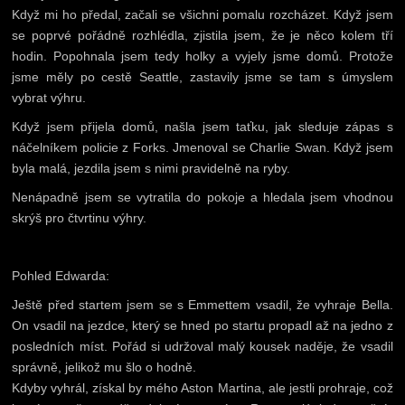
Když mi ho předal, začali se všichni pomalu rozcházet. Když jsem
se poprvé pořádně rozhlédla, zjistila jsem, že je něco kolem tří
hodin. Popohnala jsem tedy holky a vyjely jsme domů. Protože
jsme měly po cestě Seattle, zastavily jsme se tam s úmyslem
vybrat výhru.
Když jsem přijela domů, našla jsem taťku, jak sleduje zápas s
náčelníkem policie z Forks. Jmenoval se Charlie Swan. Když jsem
byla malá, jezdila jsem s nimi pravidelně na ryby.
Nenápadně jsem se vytratila do pokoje a hledala jsem vhodnou
skrýš pro čtvrtinu výhry.
Pohled Edwarda:
Ještě před startem jsem se s Emmettem vsadil, že vyhraje Bella.
On vsadil na jezdce, který se hned po startu propadl až na jedno z
posledních míst. Pořád si udržoval malý kousek naděje, že vsadil
správně, jelikož mu šlo o hodně.
Kdyby vyhrál, získal by mého Aston Martina, ale jestli prohraje, což