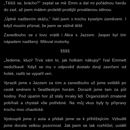
„Těšíš se, brácho?“ zeptal se mě Emm a dal mi pořádnou herdu
do zad, až jsem málem proletěl protější prosklenou stěnou.
„Úplně nadšením skáču,“ řekl jsem s trochu kyselým úsměvem. I
když musím přiznat, že jsem se vážně těšil.
Zanedlouho se z lovu vrátili i Alice s Jazzem. Jasper byl tím
nápadem nadšený. Miloval motorky.
§§§§
„Jedeme, kluci! Trvá vám to, jak holkám nákupy!“ řval Emmett
nedočkavě. Když se mu v odpověď dostalo dvojí zavrčení od
holek, radši se vypařil ven.
Vyrazili jsme s Jazzem za ním a zanedlouho už jsme svištěli po
cestě směrem k Seattleským horám. Dorazili jsme tam za půl
hodiny. Pod úpatím hor již stály mraky lidí. Organizátoři zmateně
pobíhali a chystali vše potřebné. Na můj vkus byly ty přípravy
trochu moc chaotické.
Vystoupili jsme z auta a přidali jsme se k přihlížejícím. Vzbudili
jsme docela velkou pozornost. Jak jsem se tak rozhlížel, uviděl