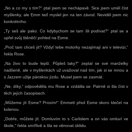
„No a co my s tím?“ ptal jsem se nechápavě. Sice jsem uměl číst
myšlenky, ale Emm teď myslel jen na ten závod. Neviděl jsem nic
konkrétního.
„Ty seš ale pako. Co kdybychom se tam šli podívat?“ ptal se a
upřel svůj štěněčí pohled na Esme.
„Proč tam chceš jít? Vždyť tebe motorky nezajímají ani v televizi,“
řekla Rose.
„Na živo to bude lepší. Půjdeš taky?“ zeptal se své manželky
nadšeně, ale v myšlenkách už uvažoval nad tím, jak si se mnou a
s Jazzem užije pánskou jízdu. Musel jsem se zasmát.
„Ne, díky,“ odpověděla mu Rose a vzdálila se. Patrně si šla číst v
těch jejích časopisech.
„Můžeme jít Esme? Prosím!“ Emmett před Esme skoro klečel na
kolenou.
„Dobře, můžete jít. Domluvím to s Carlislem a on vás omluví ve
škole,“ řekla smířlivě a šla se věnovat úklidu.