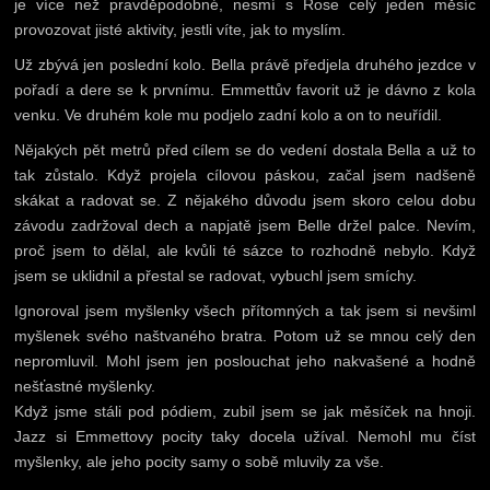
je více než pravděpodobné, nesmí s Rose celý jeden měsíc
provozovat jisté aktivity, jestli víte, jak to myslím.
Už zbývá jen poslední kolo. Bella právě předjela druhého jezdce v
pořadí a dere se k prvnímu. Emmettův favorit už je dávno z kola
venku. Ve druhém kole mu podjelo zadní kolo a on to neuřídil.
Nějakých pět metrů před cílem se do vedení dostala Bella a už to
tak zůstalo. Když projela cílovou páskou, začal jsem nadšeně
skákat a radovat se. Z nějakého důvodu jsem skoro celou dobu
závodu zadržoval dech a napjatě jsem Belle držel palce. Nevím,
proč jsem to dělal, ale kvůli té sázce to rozhodně nebylo. Když
jsem se uklidnil a přestal se radovat, vybuchl jsem smíchy.
Ignoroval jsem myšlenky všech přítomných a tak jsem si nevšiml
myšlenek svého naštvaného bratra. Potom už se mnou celý den
nepromluvil. Mohl jsem jen poslouchat jeho nakvašené a hodně
nešťastné myšlenky.
Když jsme stáli pod pódiem, zubil jsem se jak měsíček na hnoji.
Jazz si Emmettovy pocity taky docela užíval. Nemohl mu číst
myšlenky, ale jeho pocity samy o sobě mluvily za vše.