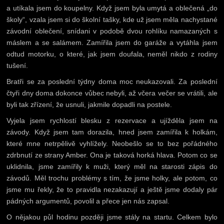
a utíkala jsem do koupelny. Když jsem byla umytá a oblečená „do
školy“, vzala jsem si do školní tašky, kde už jsem měla nachystané
závodní oblečení, snídani v podobě dvou rohlíku namazaných s
máslem a se salámem. Zamířila jsem do garáže a vytáhla jsem
odtud motorku, o které, jak jsem doufala, neměl nikdo z rodiny
tušení.
Bratři se za poslední týdny doma moc neukazovali. Za poslední
čtyři dny doma dokonce vůbec nebyli, až včera večer se vrátili, ale
byli tak zřízení, že usnuli, jakmile dopadli na postele.
Vyjela jsem rychlostí blesku z rezervace a ujížděla jsem na
závody. Když jsem tam dorazila, hned jsem zamířila k holkám,
které mne netrpělivě vyhlížely. Neobešlo se to bez pořádného
zdrbnutí ze strany Amber. Ona je taková horká hlava. Potom co se
uklidnila, jsme zamířily k muži, který měl na starosti zápis do
závodů. Měl trochu problémy s tím, že jsme holky, ale potom, co
jsme mu řekly, že to pravidla nezakazují a ještě jsme dodaly pár
pádných argumentů, povolil a přece jen nás zapsal.
O nějakou půl hodinu později jsme stály na startu. Celkem bylo