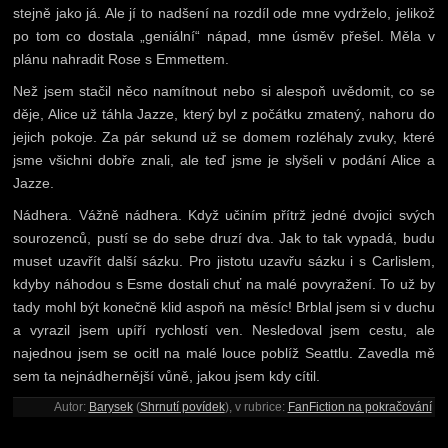
stejně jako já. Ale jí to nadšení na rozdíl ode mne vydrželo, jelikož
po tom co dostala „geniální“ nápad, mne úsměv přešel. Měla v
plánu nahradit Rose s Emmettem.
Než jsem stačil něco namítnout nebo si alespoň uvědomit, co se
děje, Alice už táhla Jazze, který byl z počátku zmatený, nahoru do
jejich pokoje. Za pár sekund už se domem rozléhaly zvuky, které
jsme všichni dobře znali, ale teď jsme je slyšeli v podání Alice a
Jazze.
Nádhera. Vážně nádhera. Když učiním přítrž jedné dvojici svých
sourozenců, pustí se do sebe druzí dva. Jak to tak vypadá, budu
muset uzavřít další sázku. Pro jistotu uzavřu sázku i s Carlislem,
kdyby náhodou s Esme dostali chuť na malé povyražení. To už by
tady mohl být konečně klid aspoň na měsíc! Brblal jsem si v duchu
a vyrazil jsem upíří rychlostí ven. Nesledoval jsem cestu, ale
najednou jsem se ocitl na malé louce poblíž Seattlu. Zavedla mě
sem ta nejnádhernější vůně, jakou jsem kdy cítil.
Autor:
Barysek
(
Shrnutí povídek
), v rubrice:
FanFiction na pokračování