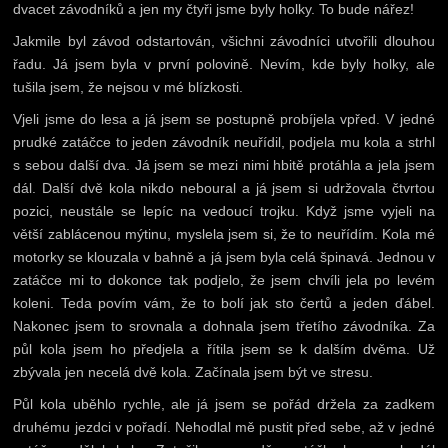
dvacet závodníků a jen my čtyři jsme byly holky. To bude nářez!
Jakmile byl závod odstartován, všichni závodníci utvořili dlouhou
řadu. Já jsem byla v první polovině. Nevím, kde byly holky, ale
tušila jsem, že nejsou v mé blízkosti.
Vjeli jsme do lesa a já jsem se postupně probíjela vpřed. V jedné
prudké zatáčce to jeden závodník neuřídil, podjela mu kola a strhl
s sebou další dva. Já jsem se mezi nimi hbitě protáhla a jela jsem
dál. Další dvě kola nikdo neboural a já jsem si udržovala čtvrtou
pozici, neustále se lepíc na vedoucí trojku. Když jsme vyjeli na
větší zablácenou mýtinu, myslela jsem si, že to neuřídím. Kola mé
motorky se klouzala v bahně a já jsem byla celá špinavá. Jednou v
zatáčce mi to dokonce tak podjelo, že jsem chvíli jela po levém
koleni. Teda povím vám, že to bolí jak sto čertů a jeden ďábel.
Nakonec jsem to srovnala a dohnala jsem třetího závodníka. Za
půl kola jsem ho předjela a řítila jsem se k dalším dvěma. Už
zbývala jen necelá dvě kola. Začínala jsem být ve stresu.
Půl kola uběhlo rychle, ale já jsem se pořád držela za zadkem
druhému jezdci v pořadí. Nehodlal mě pustit před sebe, až v jedné