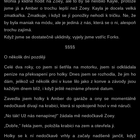
Mohla ji klidně hodit na Zoey, ale to by se nelíbilo Kayle, protože
jsme já a Amber o trochu lepší než Zoey. Kayla je docela velká
zmatkařka. Zmatkuje, i když se jí ponožky nehodí k tričku. Ne, že
by byla maniak na módu, ale je jediná z nás, která se o ni, alespoň
trochu zajímá.
Když jsme se dostatečně uklidnily, vyjely jsme vstříc Forks.
§§§§
O několik dní později
Celé dva roky, co jsem si šetřila na motorku, jsem si odkládala
peníze na překvapení pro holky. Dnes jsem se rozhodla, že jim ho
dám, jelikož už několik dní v kuse lilo jako z konve a závody jsou
každým dnem blíž, i když ještě neznáme přesné datum.
Zavedla jsem holky k Amber do garáže a ony se momentálně
nedočkavě dívají na krabici, která si spokojeně hoví v mé náruči.
„No ták! Už nás nenapínej!“ žádala mě nedočkavě Zoey.
„Dobře,“ řekla jsem, položila krabici na zem a otevřela ji.
Holky se k ní nedočkavě vrhly a začaly nadšeně jančit, když