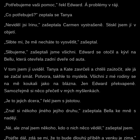
„Potřebujeme vaši pomoc," řekl Edward. Á problémy v ráji.
„Co potřebuješ?" zeptala se Tanya
„Neviděl jsi Irinu," zašeptala Carmen vystrašeně. Stiskl jsem jí v
objetí.
„Slibte mi, že mě necháte to vysvětlit," zašeptal.
„Slibujeme," zašeptali jsme všichni. Edward se otočil a kývl na
Bellu, která otevřela zadní dveře od auta.
V tom jsem jí uviděl. Tanya a Kate zavrčeli a chtěli zaútočit, ale já
se začal smát. Potvora, takhle to myslela. Všichni z mé rodiny se
na mě koukali jako na blázna. Jen Edward překvapeně.
Samozřejmě si něco přečetl v mých myšlenkách.
„Je to jejich dcera," řekl jsem s jistotou.
„Znal si někoho jiného jejího druhu," zašeptala Bella ke mně s
nadějí.
„Né, ale znal jsem někoho, kdo o nich něco věděl," zašeptal jsem.
„Pojďte dál, zdá se mi, že to bude dlouhý příběh a venku je zima,"