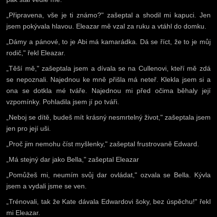
„Připravena, vše je ti známo?" zašeptal a shodil mi kapuci. Jen
jsem pokývala hlavou. Eleazar mě vzal za ruku a vtáhl do domku.
„Dámy a pánové, to je Abi má kamarádka. Dá se říct, že to je můj
rodič," řekl Eleazar.
„Těší mě," zašeptala jsem a dívala se na Cullenovi, kteří mě zdá
se nepoznali. Najednou ke mně přišla má neteř. Klekla jsem si a
ona se dotkla mé tváře. Najednou mi před očima běhaly její
vzpomínky. Pohladila jsem jí po tváři.
„Neboj se dítě, budeš mít krásný nesmrtelný život," zašeptala jsem
jen pro její uši.
„Proč jim nemohu číst myšlenky," zašeptal frustrovaně Edward.
„Má stejný dar jako Bella," zašeptal Eleazar
„Pomůžeš mi, neumím svůj dar ovládat," ozvala se Bella. Kývla
jsem a vydali jsme se ven.
„Trénovali, tak že Kate dávala Edwardovi šoky, bez úspěchu!" řekl
mi Eleazar.