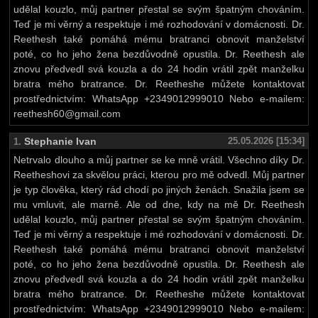
udělal kouzlo, můj partner přestal se svým špatným chováním.
Teď je mi věrný a respektuje i mé rozhodování v domácnosti. Dr.
Reethesh také pomáhá mému bratranci obnovit manželství
poté, co ho jeho žena bezdůvodně opustila. Dr. Reethesh ale
znovu předvedl svá kouzla a do 24 hodin vrátil zpět manželku
bratra mého bratrance. Dr. Reetheshe můžete kontaktovat
prostřednictvím: WhatsApp +2349012999010 Nebo e-mailem:
reethesh60@gmail.com
Stephanie Ivan
25.05.2026 [15:34]
1.
Netrvalo dlouho a můj partner se ke mně vrátil. Všechno díky Dr.
Reetheshovi za skvělou práci, kterou pro mě odvedl. Můj partner
je typ člověka, který rád chodí po jiných ženách. Snažila jsem se
mu vmluvit, ale marně. Ale od dne, kdy na mě Dr. Reethesh
udělal kouzlo, můj partner přestal se svým špatným chováním.
Teď je mi věrný a respektuje i mé rozhodování v domácnosti. Dr.
Reethesh také pomáhá mému bratranci obnovit manželství
poté, co ho jeho žena bezdůvodně opustila. Dr. Reethesh ale
znovu předvedl svá kouzla a do 24 hodin vrátil zpět manželku
bratra mého bratrance. Dr. Reetheshe můžete kontaktovat
prostřednictvím: WhatsApp +2349012999010 Nebo e-mailem: