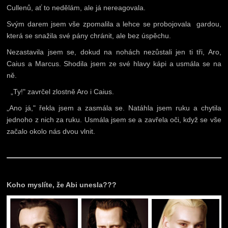
Cullenů, ať to nedělám, ale já nereagovala.
Svým darem jsem vše zpomalila a lehce se probojovala gardou,
která se snažila své pány chránit, ale bez úspěchu.
Nezastavila jsem se, dokud na nohách nezůstali jen ti tři, Aro,
Caius a Marcus. Shodila jsem ze své hlavy kápi a usmála se na
ně.
„Ty!" zavrčel zlostně Aro i Caius.
„Ano já," řekla jsem a zasmála se. Natáhla jsem ruku a chytila
jednoho z nich za ruku. Usmála jsem se a zavřela oči, když se vše
začalo okolo nás dvou vlnit.
Koho myslíte, že Abi unesla???