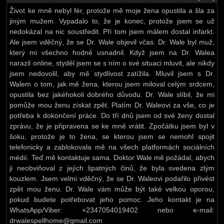
Život ke mně nebyl fér, protože mě moje žena opustila a šla za
jiným mužem. Vypadalo to, že je konec, protože jsem se už
nedokázal na nic soustředit. Při tom jsem málem dostal infarkt.
Ale jsem vděčný, že se Dr. Wale objevil včas. Dr. Wale byl muž,
který mi všechno hodně usnadnil. Když jsem na Dr. Walea
narazil online, styděl jsem se s ním o své situaci mluvit, ale nikdy
jsem nedovolil, aby mě stydlivost zatížila. Mluvil jsem s Dr.
Walem o tom, jak mě žena, kterou jsem miloval celým srdcem,
opustila bez jakéhokoli dobrého důvodu. Dr. Wale slíbil, že mi
pomůže mou ženu získat zpět. Platím Dr. Waleovi za vše, co je
potřeba k dokončení práce. Do tří dnů jsem od své ženy dostal
zprávu, že je připravena se ke mně vrátit. Zpočátku jsem byl v
šoku, protože je to žena, se kterou jsem se nemohl spojit
telefonicky a zablokovala mě na všech platformách sociálních
médií. Teď mě kontaktuje sama. Doktor Wale mě požádal, abych
ji neobviňoval z jejích špatných činů, že byla svedena zlým
kouzlem. Jsem velmi vděčný, že se Dr. Waleovi podařilo přivést
zpět mou ženu. Dr. Wale vám může být také velkou oporou,
pokud budete potřebovat jeho pomoc. Jeho kontakt je na
WhatsApp/Viber: +2347054019402 nebo e-mail:
drwalespellhome@gmail.com