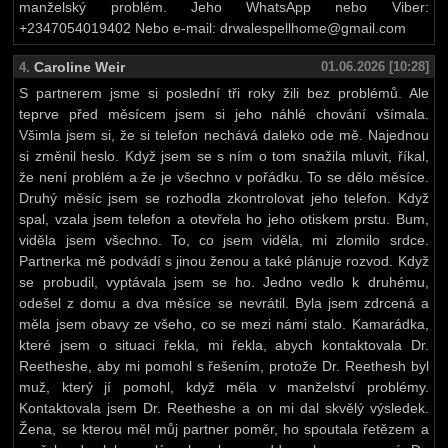
manželský problém. Jeho WhatsApp nebo Viber:
+2347054019402 Nebo e-mail: drwalespellhome@gmail.com
Caroline Weir
01.06.2026 [10:28]
4.
S partnerem jsme si poslední tři roky žili bez problémů. Ale
teprve před měsícem jsem si jeho náhlé chování všímala.
Všimla jsem si, že si telefon nechává daleko ode mě. Najednou
si změnil heslo. Když jsem se s ním o tom snažila mluvit, říkal,
že není problém a že je všechno v pořádku. To se dělo měsíce.
Druhý měsíc jsem se rozhodla zkontrolovat jeho telefon. Když
spal, vzala jsem telefon a otevřela ho jeho otiskem prstu. Bum,
viděla jsem všechno. To, co jsem viděla, mi zlomilo srdce.
Partnerka mě podvádí s jinou ženou a také plánuje rozvod. Když
se probudil, vyptávala jsem se ho. Jedno vedlo k druhému,
odešel z domu a dva měsíce se nevrátil. Byla jsem zdrcená a
měla jsem obavy ze všeho, co se mezi námi stalo. Kamarádka,
které jsem o situaci řekla, mi řekla, abych kontaktovala Dr.
Reetheshe, aby mi pomohl s řešením, protože Dr. Reethesh byl
muž, který jí pomohl, když měla v manželství problémy.
Kontaktovala jsem Dr. Reetheshe a on mi dal skvělý výsledek.
Žena, se kterou měl můj partner poměr, ho spoutala řetězem a