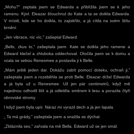
„Mohu?" zeptala jsem se Edwarda a přiblížila jsem se k jeho
ramenu. Kývl. Eleazar šťouchnul do Kate a ta se dotkla Edwarda.
V místě, kde se ho dotkla, to zajiskřilo, a já cítila na svém štítu
brnění.
„Jen vibrace, nic víc," zašeptal Edward.
„Bells, zkus to," zašeptala jsem. Kate se dotkla jeho ramene a
Edward klečel a zhluboka oddechoval. Otočila jsem se k domu a
vzala se sebou Renesmee a postavila ji k Belle.
„Mám ještě jeden dar. Dokážu zabít pomocí doteku, ochraň ji,"
zašeptala jsem a rozeběhla se proti Belle. Eleazar držel Edwarda
a já byla už u Renesmee. Už jen pár centimetrů, když mě
najednou odhodil štít a já odletěla směrem k lesu a porazila čtyři
obrovské stromy.
I když jsem byla upír. Náraz mi vyrazil dech a já jen lapala.
„ Ta má grády," zašeptala jsem a snažila se dýchat.
„Zbláznila ses," zařvala na mě Bella. Edward už se jen smál.