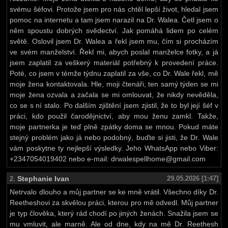
svému šéfovi. Protože jsem pro nás chtěl lepší život, hledal jsem
pomoc na internetu a tam jsem narazil na Dr. Walea. Četl jsem o
něm spoustu dobrých svědectví. Jak pomáhá lidem po celém
světě. Oslovil jsem Dr. Walea a řekl jsem mu, čím si procházím
ve svém manželství. Řekl mi, abych poslal manželce fotky, a já
jsem zaplatil za veškerý materiál potřebný k provedení práce.
Poté, co jsem v témže týdnu zaplatil za vše, co Dr. Wale řekl, mě
moje žena kontaktovala. Hle, moji čtenáři, ten samý týden se mi
moje žena ozvala a začala se mi omlouvat, že nikdy nevěděla,
co se s ní stalo. Po dalším zjištění jsem zjistil, že to byl její šéf v
práci, kdo použil čarodějnictví, aby mou ženu zamkl. Takže,
moje partnerka je teď plně zpátky doma se mnou. Pokud máte
stejný problém jako já nebo podobný, buďte si jisti, že Dr. Wale
vám poskytne ty nejlepší výsledky. Jeho WhatsApp nebo Viber:
+2347054019402 nebo e-mail: drwalespellhome@gmail.com
Stephanie Ivan
29.05.2026 [1:47]
2.
Netrvalo dlouho a můj partner se ke mně vrátil. Všechno díky Dr.
Reetheshovi za skvělou práci, kterou pro mě odvedl. Můj partner
je typ člověka, který rád chodí po jiných ženách. Snažila jsem se
mu vmluvit, ale marně. Ale od dne, kdy na mě Dr. Reethesh