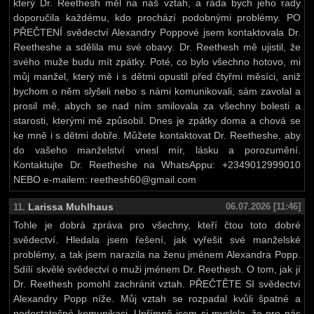
který Dr. Reethesh měl na náš vztah, a ráda bych jeho rady
doporučila každému, kdo prochází podobnými problémy. PO
PŘEČTENÍ svědectví Alexandry Poppové jsem kontaktovala Dr.
Reetheshe a sdělila mu své obavy. Dr. Reethesh mě ujistil, že
svého muže budu mít zpátky. Poté, co bylo všechno hotovo, mi
můj manžel, který mě i s dětmi opustil před čtyřmi měsíci, aniž
bychom o něm slyšeli nebo s námi komunikovali, sám zavolal a
prosil mě, abych se nad ním smilovala za všechny bolesti a
starosti, kterými mě způsobil. Dnes je zpátky doma a chová se
ke mně i s dětmi dobře. Můžete kontaktovat Dr. Reetheshe, aby
do vašeho manželství vnesl mír, lásku a porozumění.
Kontaktujte Dr. Reetheshe na WhatsAppu: +2349012999010
NEBO e-mailem: reethesh60@gmail.com
Larissa Muhlhaus
06.07.2026 [11:46]
11.
Tohle je dobrá zpráva pro všechny, kteří čtou toto dobré
svědectví. Hledala jsem řešení, jak vyřešit své manželské
problémy, a tak jsem narazila na ženu jménem Alexandra Popp.
Sdílí skvělé svědectví o muži jménem Dr. Reethesh. O tom, jak jí
Dr. Reethesh pomohl zachránit vztah. PŘEČTĚTE SI svědectví
Alexandry Popp níže. Můj vztah se rozpadal kvůli špatné a
nedostatečné komunikaci. Upřímně jsem si myslela, že pro nás