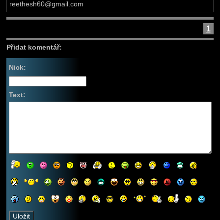
reethesh60@gmail.com
1
Přidat komentář:
Nick:
Text: