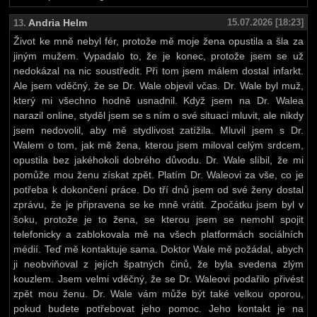
Andria Helm
15.07.2026 [18:23]
13.
Život ke mně nebyl fér, protože mě moje žena opustila a šla za
jiným mužem. Vypadalo to, že je konec, protože jsem se už
nedokázal na nic soustředit. Při tom jsem málem dostal infarkt.
Ale jsem vděčný, že se Dr. Wale objevil včas. Dr. Wale byl muž,
který mi všechno hodně usnadnil. Když jsem na Dr. Walea
narazil online, styděl jsem se s ním o své situaci mluvit, ale nikdy
jsem nedovolil, aby mě stydlivost zatížila. Mluvil jsem s Dr.
Walem o tom, jak mě žena, kterou jsem miloval celým srdcem,
opustila bez jakéhokoli dobrého důvodu. Dr. Wale slíbil, že mi
pomůže mou ženu získat zpět. Platím Dr. Waleovi za vše, co je
potřeba k dokončení práce. Do tří dnů jsem od své ženy dostal
zprávu, že je připravena se ke mně vrátit. Zpočátku jsem byl v
šoku, protože je to žena, se kterou jsem se nemohl spojit
telefonicky a zablokovala mě na všech platformách sociálních
médií. Teď mě kontaktuje sama. Doktor Wale mě požádal, abych
ji neobviňoval z jejích špatných činů, že byla svedena zlým
kouzlem. Jsem velmi vděčný, že se Dr. Waleovi podařilo přivést
zpět mou ženu. Dr. Wale vám může být také velkou oporou,
pokud budete potřebovat jeho pomoc. Jeho kontakt je na