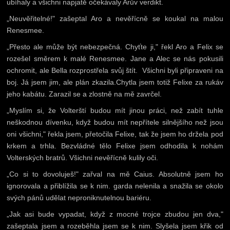
ubíhaly a všichni napjatě očekávaly Arův verdikt.
„Neuvěřitelné!" zašeptal Aro a nevěřícně se koukal na malou
Renesmee.
„Přesto ale může být nebezpečná. Chyťte ji," řekl Aro a Felix se
rozešel směrem k malé Renesmee. Jane a Alec se nás pokusili
ochromit, ale Bella rozprostřela svůj štít. Všichni byli připraveni na
boj. Já jsem jim, ale plán zkazila.Chytla jsem totiž Felixe za rukáv
jeho kabátu. Zarazil se a zlostně na mě zavrčel.
„Myslím si, že Volterští budou mít jinou práci, než zabít tuhle
neškodnou dívenku, když budou mít nepřítele silnějšího než jsou
oni všichni," řekla jsem, přetočila Felixe, tak že jsem ho držela pod
krkem a trhla. Bezvládné tělo Felixe jsem odhodila k nohám
Volterských bratrů. Všichni nevěřícně kulily oči.
„Co si to dovoluješ!" zařval na mě Caius. Absolutně jsem ho
ignorovala a přiblížila se k nim. garda nelenila a snažila se okolo
svých pánů udělat neproniknutelnou bariéru.
„Jak asi bude vypadat, když z mocné trojce zbudou jen dva,"
zašeptala jsem a rozeběhla jsem se k nim. Slyšela jsem křik od