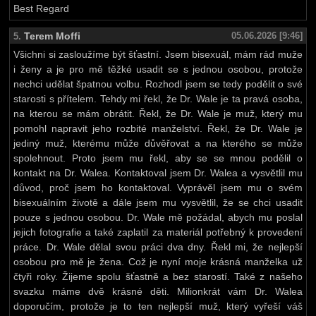
Best Regard
Terem Moffi
05.06.2026 [9:46]
5.
Všichni si zasloužíme být šťastní. Jsem bisexuál, mám rád muže
i ženy a je pro mě těžké usadit se s jednou osobou, protože
nechci udělat špatnou volbu. Rozhodl jsem se tedy podělit o své
starosti s přítelem. Tehdy mi řekl, že Dr. Wale je ta pravá osoba,
na kterou se mám obrátit. Řekl, že Dr. Wale je muž, který mu
pomohl napravit jeho rozbité manželství. Řekl, že Dr. Wale je
jediný muž, kterému může důvěřovat a na kterého se může
spolehnout. Proto jsem mu řekl, aby se se mnou podělil o
kontakt na Dr. Walea. Kontaktoval jsem Dr. Walea a vysvětlil mu
důvod, proč jsem ho kontaktoval. Vyprávěl jsem mu o svém
bisexuálním životě a dále jsem mu vysvětlil, že se chci usadit
pouze s jednou osobou. Dr. Wale mě požádal, abych mu poslal
jejich fotografie a také zaplatil za materiál potřebný k provedení
práce. Dr. Wale dělal svou práci dva dny. Řekl mi, že nejlepší
osobou pro mě je žena. Což je nyní moje krásná manželka už
čtyři roky. Žijeme spolu šťastně a bez starostí. Také z našeho
svazku máme dvě krásné děti. Milionkrát vám Dr. Walea
doporučím, protože je to ten nejlepší muž, který vyřeší váš