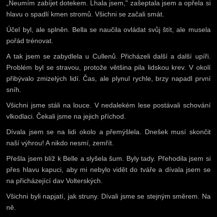
„Neumím zabíjet dotekem. Lhala jsem," zašeptala jsem a opřela si
hlavu o spadlí kmen stromů. Všichni se začali smát.
Účel byl, ale splněn. Bella se naučila ovládat svůj štít, ale musela
pořád trénovat.
A tak jsem se zabydlela u Cullenů. Přicházeli další a další upíři.
Problém byl se stravou, protože většina pila lidskou krev. V okolí
přibývalo zmizelých lidí. Čas, ale plynul rychle, brzy napadl první
sníh.
Všichni jsme stáli na louce. V nedalekém lese postávali schování
vlkodlaci. Čekali jsme na jejich příchod.
Dívala jsem se na lidi okolo a přemýšlela. Dnešek musí skončit
naší výhrou! A nikdo nesmí, zemřít.
Přešla jsem blíž k Belle a slyšela šum. Byly tady. Přehodila jsem si
přes hlavu kapuci, aby mi nebylo vidět do tváře a dívala jsem se
na přicházející dav Volterských.
Všichni byli napjatí, jak struny. Dívali jsme se stejným směrem. Na
ně.