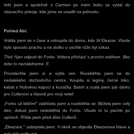
řekl jsem a společně s Carmen po mém boku se vydal do
obývacího pokoje, kde jsme se usadili na pohovku.
Pohled Abi:
Vrátila jsem se v čase a vstoupila do domu, kde žil Eleazar. Všude
bylo spoustu prachu a na stolku u uschlé růže byl vzkaz.
Třetí říjen odjezd do Forks. Voltera přichází s prvním sněhem. Bez
tebe to nezvládneme. E.
Povzdechla jsem si a vyšla ven. Rozeběhla jsem se do
nedalekého obchodního centra. Koupila si legíny, černé triko,
kabát s hlubokou kapucí a kozačky. Batoh a vzala jsem pár dárku
pro Cullenovi a hlavně pro moji neteř.
„Forks už běžím!" zakřičela jsem a rozeběhla se. Běžela jsem celý
den, dokud jsem nedoběhla do Forks. Všude to tu páchlo po
upírech. Přišla jsem před dům Cullenů
„Eleazare," zašeptala jsem. V okně se objevila Eleazarova hlava a
pak stál vedle mě.