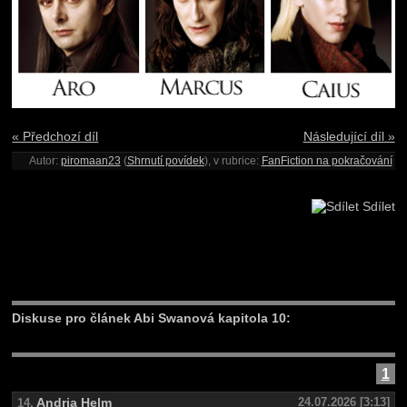
« Předchozí díl
Následující díl »
Autor:
piromaan23
(
Shrnutí povídek
), v rubrice:
FanFiction na pokračování
Sdílet
Diskuse pro článek Abi Swanová kapitola 10:
1
Andria Helm
24.07.2026 [3:13]
14.