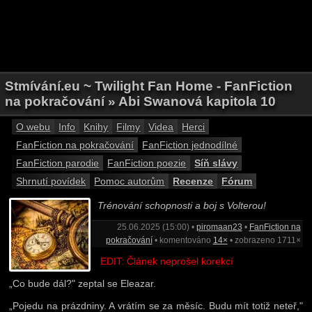
Stmívání.eu ~ Twilight Fan Home - FanFiction
na pokračování » Abi Swanová kapitola 10
O webu
Info
Knihy
Filmy
Videa
Herci
FanFiction na pokračování
FanFiction jednodílné
FanFiction parodie
FanFiction poezie
Síň slávy
Shrnutí povídek
Pomoc autorům
Recenze
Fórum
Trénování schopnosti a boj s Volterou!
25.06.2025 (15:00) •
piromaan23
•
FanFiction na
pokračování
• komentováno
14×
• zobrazeno 1711×
EDIT: Článek neprošel korekcí
„Co bude dál?" zeptal se Eleazar.
„Pojedu na prázdniny. A vrátím se za měsíc. Budu mít totiž neteř,"