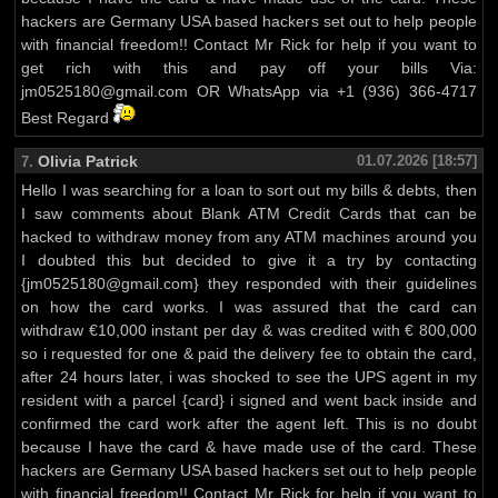
hackers are Germany USA based hackers set out to help people
with financial freedom!! Contact Mr Rick for help if you want to
get rich with this and pay off your bills Via:
jm0525180@gmail.com OR WhatsApp via +1 (936) 366-4717
Best Regard
Olivia Patrick
01.07.2026 [18:57]
7.
Hello I was searching for a loan to sort out my bills & debts, then
I saw comments about Blank ATM Credit Cards that can be
hacked to withdraw money from any ATM machines around you
I doubted this but decided to give it a try by contacting
{jm0525180@gmail.com} they responded with their guidelines
on how the card works. I was assured that the card can
withdraw €10,000 instant per day & was credited with € 800,000
so i requested for one & paid the delivery fee to obtain the card,
after 24 hours later, i was shocked to see the UPS agent in my
resident with a parcel {card} i signed and went back inside and
confirmed the card work after the agent left. This is no doubt
because I have the card & have made use of the card. These
hackers are Germany USA based hackers set out to help people
with financial freedom!! Contact Mr Rick for help if you want to