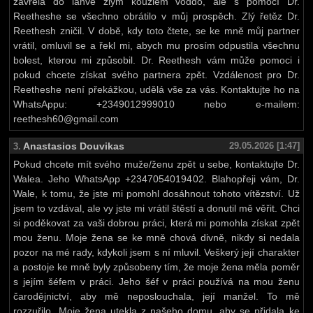
zavřela do lahve zlým kouzlem voddo, ale s pomocí Dr.
Reetheshe se všechno obrátilo v můj prospěch. Zlý řetěz Dr.
Reethesh zničil. V době, kdy toto čtete, se ke mně můj partner
vrátil, omluvil se a řekl mi, abych mu prosím odpustila všechnu
bolest, kterou mi způsobil. Dr. Reethesh vám může pomoci i
pokud chcete získat svého partnera zpět. Vzdálenost pro Dr.
Reetheshe není překážkou, udělá vše za vás. Kontaktujte ho na
WhatsAppu: +2349012999010 nebo e-mailem:
reethesh60@gmail.com
Anastasios Douvikas
29.05.2026 [1:47]
3.
Pokud chcete mít svého muže/ženu zpět u sebe, kontaktujte Dr.
Walea. Jeho WhatsApp +2347054019402. Blahopřeji vám, Dr.
Wale, k tomu, že jste mi pomohl dosáhnout tohoto vítězství. Už
jsem to vzdával, ale vy jste mi vrátil štěstí a donutil mě věřit. Chci
si poděkovat za vaši dobrou práci, která mi pomohla získat zpět
mou ženu. Moje žena se ke mně chová divně, nikdy si nedala
pozor na mé rady, kdykoli jsem s ní mluvil. Veškerý její charakter
a postoje ke mně byly způsobeny tím, že moje žena měla poměr
s jejím šéfem v práci. Jeho šéf v práci používá na mou ženu
čarodějnictví, aby mě neposlouchala, její manžel. To mě
rozzuřilo. Moje žena utekla z našeho domu, aby se přidala ke