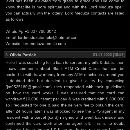
level has been elevated from grass to grace and I've come to
know that life is more spiritual and with the Lord Meduza spell,
you can actually win the lottery. Lord Meduza contacts are listed
as follows
Whats-Ap +1 807 798 3042
Email: lordmeduzatemple@hotmail.com
Website: lordmeduzatemple.com
Olivia Patrick
01.07.2026 [18:58]
8.
Hello I was searching for a loan to sort out my bills & debts, then
I saw comments about Blank ATM Credit Cards that can be
hacked to withdraw money from any ATM machines around you
I doubted this but decided to give it a try by contacting
{jm0525180@gmail.com} they responded with their guidelines
on how the card works. I was assured that the card can
withdraw €10,000 instant per day & was credited with € 800,000
so i requested for one & paid the delivery fee to obtain the card,
after 24 hours later, i was shocked to see the UPS agent in my
resident with a parcel {card} i signed and went back inside and
confirmed the card work after the agent left. This is no doubt
because I have the card & have made use of the card. These