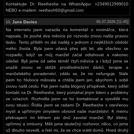
Kontaktujte Dr. Reetheshe na WhatsAppu: +2349012999010
NEBO e-mailem: reethesh60@gmail.com
Jane Davies
06.07.2026 [11:45]
10.
Na internetu jsem narazila na komentář o novinářce, která
napsala, že pouhé dva měsíce po rozvodu znovu našla pravou
lásku. Tento příběh mi dal naději v jednom z nejtěžších období
mého života. Byla jsem vdaná přes pět let, ale všechno se
rozpadlo, když se můj manžel začal odtahovat a nakonec
odešel. Byli jsme od sebe téměř čtyři měsíce a i když jsme se
snažili znovu se sblížit prostřednictvím dárků, terapie a
manželského poradenství, zdálo se, že nic nefunguje. Stále
jsem ho hluboce milovala a chtěla jsem jen, abychom k sobě
znovu našli cestu. Pak jsem našla blogový příspěvek, který sdílel
kontakt na Dr. Reetheshe, který pomáhal jiným lidem s problémy
ve vztazích. Rozhodla jsem se ho kontaktovat a vysvětlit mu
svou situaci. Řídila jsem se radami Dr. Reetheshe s otevřenou
myslí a upřímným úmyslem obnovit naše manželství. K mému
překvapení mi během pár dnů zavolal manžel. Byl klidný,
upřímný a omluvný. Měli jsme skutečný rozhovor, něco, co jsme
už dlouho nevedli, a řekl mi, že se chce vrátit domů. Hned druhý