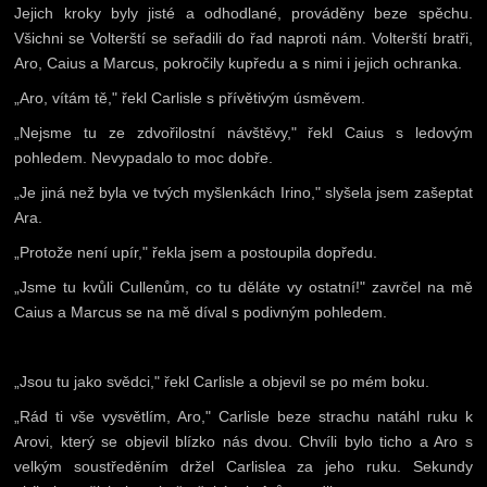
Jejich kroky byly jisté a odhodlané, prováděny beze spěchu.
Všichni se Volterští se seřadili do řad naproti nám. Volterští bratři,
Aro, Caius a Marcus, pokročily kupředu a s nimi i jejich ochranka.
„Aro, vítám tě," řekl Carlisle s přívětivým úsměvem.
„Nejsme tu ze zdvořilostní návštěvy," řekl Caius s ledovým
pohledem. Nevypadalo to moc dobře.
„Je jiná než byla ve tvých myšlenkách Irino," slyšela jsem zašeptat
Ara.
„Protože není upír," řekla jsem a postoupila dopředu.
„Jsme tu kvůli Cullenům, co tu děláte vy ostatní!" zavrčel na mě
Caius a Marcus se na mě díval s podivným pohledem.
„Jsou tu jako svědci," řekl Carlisle a objevil se po mém boku.
„Rád ti vše vysvětlím, Aro," Carlisle beze strachu natáhl ruku k
Arovi, který se objevil blízko nás dvou. Chvíli bylo ticho a Aro s
velkým soustředěním držel Carlislea za jeho ruku. Sekundy