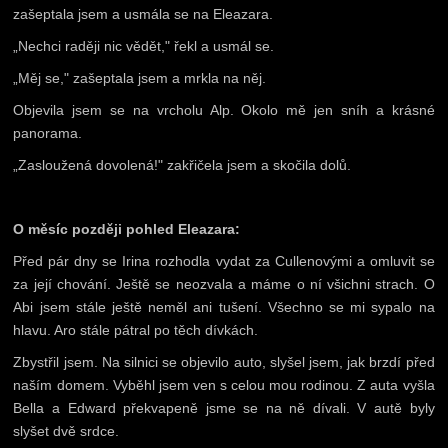
zašeptala jsem a usmála se na Eleazara.
„Nechci raději nic vědět," řekl a usmál se.
„Měj se," zašeptala jsem a mrkla na něj.
Objevila jsem se na vrcholu Alp. Okolo mě jen sníh a krásné
panorama.
„Zasloužená dovolená!" zakřičela jsem a skočila dolů.
O měsíc později pohled Eleazara:
Před pár dny se Irina rozhodla vydat za Cullenovými a omluvit se
za její chování. Ještě se neozvala a máme o ní všichni strach. O
Abi jsem stále ještě neměl ani tušení. Všechno se mi sypalo na
hlavu. Aro stále pátral po těch dívkách.
Zbystřil jsem. Na silnici se objevilo auto, slyšel jsem, jak brzdí před
naším domem. Vyběhl jsem ven s celou mou rodinou. Z auta vyšla
Bella a Edward překvapeně jsme se na ně dívali. V autě byly
slyšet dvě srdce.