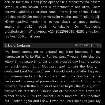
den se tak stalo. Dnes jsme opět spolu a pracujeme na našem
vztahu s větší láskou, péčí a porozuměním než dříve. Jsem
opravdu vděčná za druhou šanci, kterou jsme dostali. Pokud
procházíte těžkým obdobím ve svém vztahu, neztrácejte naději.
Někdy správné vedení a ochota zkusit to znovu mohou
znamenat velký rozdíl. Kontaktujte Dr. Reetheshe
prostřednictvím WhatsAppu: +2349012999010 NEBO e-mailem:
reethesh60@gmail.com
Nora Jackson
05.07.2026 [15:51]
9.
I've been attempting to expand my wine business in my
hometown in White Plains. For the past 7 years, I do play the
lottery in my spare time, but on this blessed day I came across
an article about Lord Meduza's spell to win the lottery. I
contacted Lord Meduza to see if it would work and after I agreed
to his terms and conditions for completing the task for me, he
performed his magical powers for me and within 48 hours, he
provided me with the numbers I needed to play the lottery, and I
followed his directions. I found out at the store that I was the
winner of a $105 million jackpot. For a moment I felt uncertain
but I looked again and I saw it was real. As I speak to you, My