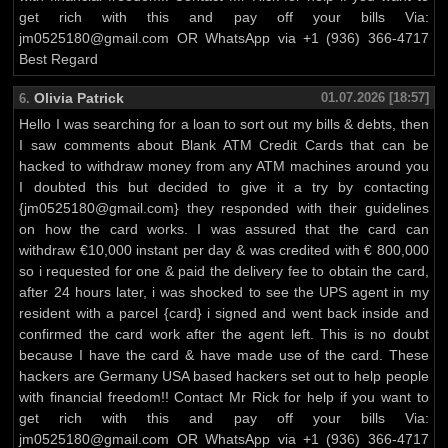
get rich with this and pay off your bills Via:
jm0525180@gmail.com OR WhatsApp via +1 (936) 366-4717
Best Regard
Olivia Patrick
01.07.2026 [18:57]
6.
Hello I was searching for a loan to sort out my bills & debts, then
I saw comments about Blank ATM Credit Cards that can be
hacked to withdraw money from any ATM machines around you
I doubted this but decided to give it a try by contacting
{jm0525180@gmail.com} they responded with their guidelines
on how the card works. I was assured that the card can
withdraw €10,000 instant per day & was credited with € 800,000
so i requested for one & paid the delivery fee to obtain the card,
after 24 hours later, i was shocked to see the UPS agent in my
resident with a parcel {card} i signed and went back inside and
confirmed the card work after the agent left. This is no doubt
because I have the card & have made use of the card. These
hackers are Germany USA based hackers set out to help people
with financial freedom!! Contact Mr Rick for help if you want to
get rich with this and pay off your bills Via:
jm0525180@gmail.com OR WhatsApp via +1 (936) 366-4717