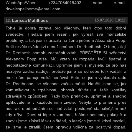
WhatsApp/Viber: +2347054019402 nebo e-mail:
drwalespellhome@gmail.com
Larissa Muhlhaus
15.07.2026 [18:22]
12.
Tohle je dobrá zpráva pro všechny, kteří čtou toto dobré
svědectví. Hledala jsem řešení, jak vyřešit své manželské
problémy, a tak jsem narazila na ženu jménem Alexandra Popp.
Sdílí skvělé svědectví o muži jménem Dr. Reethesh. O tom, jak jí
Dr. Reethesh pomohl zachránit vztah. PŘEČTĚTE SI svědectví
Alexandry Popp níže. Můj vztah se rozpadal kvůli špatné a
nedostatečné komunikaci. Upřímně jsem si myslela, že pro nás
nezbývá žádná naděje, protože jsme se od sebe tolik vzdálili a
mezi námi panuje velká nenávist. Poté, co jsem vyhledala radu
Dr. Reetheshe, se všechno začalo měnit. Naučili jsme se, jak
komunikovat s trpělivostí, obnovit důvěru a řešit konflikty
zdravějším způsobem. Rady byly praktické, upřímné a snadno
aplikovatelné v každodenním životě. Nebyla to proměna přes
noc, ale s odhodláním se náš vztah postupně stal silnějším než
kdy dříve. Dnes si lépe rozumíme, řešíme neshody pokojně a
znovu jsme získali lásku a štěstí, o kterých jsme si kdysi mysleli,
že jsme je ztratili. Jsem opravdu vděčná za pozitivní dopad,