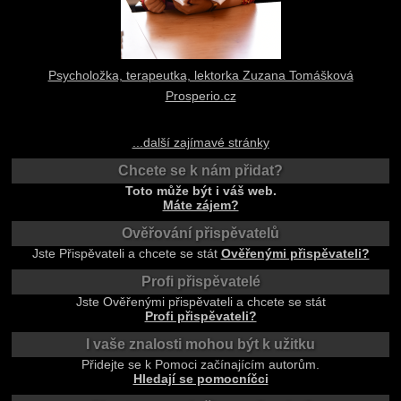
Psycholožka, terapeutka, lektorka Zuzana Tomášková
Prosperio.cz
...další zajímavé stránky
Chcete se k nám přidat?
Toto může být i váš web.
Máte zájem?
Ověřování přispěvatelů
Jste Přispěvateli a chcete se stát
Ověřenými přispěvateli?
Profi přispěvatelé
Jste Ověřenými přispěvateli a chcete se stát
Profi přispěvateli?
I vaše znalosti mohou být k užitku
Přidejte se k Pomoci začínajícím autorům.
Hledají se pomocníčci