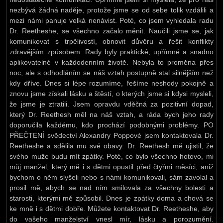
nezbývá žádná naděje, protože jsme se od sebe tolik vzdálili a
mezi námi panuje velká nenávist. Poté, co jsem vyhledala radu
Dr. Reetheshe, se všechno začalo měnit. Naučili jsme se, jak
komunikovat s trpělivostí, obnovit důvěru a řešit konflikty
zdravějším způsobem. Rady byly praktické, upřímné a snadno
aplikovatelné v každodenním životě. Nebyla to proměna přes
noc, ale s odhodláním se náš vztah postupně stal silnějším než
kdy dříve. Dnes si lépe rozumíme, řešíme neshody pokojně a
znovu jsme získali lásku a štěstí, o kterých jsme si kdysi mysleli,
že jsme je ztratili. Jsem opravdu vděčná za pozitivní dopad,
který Dr. Reethesh měl na náš vztah, a ráda bych jeho rady
doporučila každému, kdo prochází podobnými problémy. PO
PŘEČTENÍ svědectví Alexandry Poppové jsem kontaktovala Dr.
Reetheshe a sdělila mu své obavy. Dr. Reethesh mě ujistil, že
svého muže budu mít zpátky. Poté, co bylo všechno hotovo, mi
můj manžel, který mě i s dětmi opustil před čtyřmi měsíci, aniž
bychom o něm slyšeli nebo s námi komunikovali, sám zavolal a
prosil mě, abych se nad ním smilovala za všechny bolesti a
starosti, kterými mě způsobil. Dnes je zpátky doma a chová se
ke mně i s dětmi dobře. Můžete kontaktovat Dr. Reetheshe, aby
do vašeho manželství vnesl mír, lásku a porozumění.