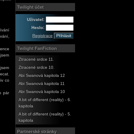
Twilight účet
Uživatel:
Heslo:
ívání
Registrace
vání,
Twilight FanFiction
gence
 jsem
Ztracené srdce 11.
Ztracené srdce 10.
 jsem
ecat.
Abi Swanová kapitola 12
iv co
Abi Swanová kapitola 11
Abi Swanová kapitola 10
o pár
A bit of different (reality) - 6.
kapitola
A bit of different (reality) - 5.
kapitola
Partnerské stránky