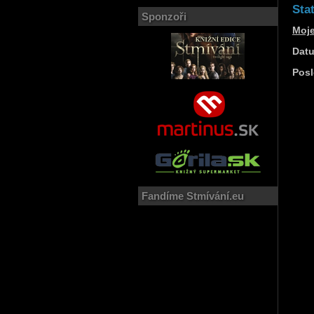
Stat
Sponzoři
Moj
Datu
Posl
Fandíme Stmívání.eu