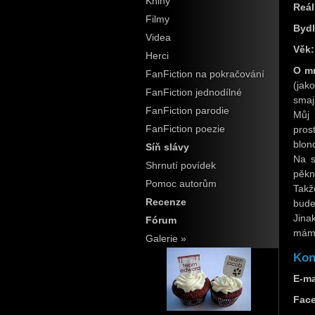
Knihy
Reál
Filmy
Bydl
Videa
Věk:
Herci
O m
FanFiction na pokračování
(jak
FanFiction jednodílné
smaj
FanFiction parodie
Můj 
FanFiction poezie
pros
blon
Síň slávy
Na s
Shrnutí povídek
pěkn
Pomoc autorům
Takž
Recenze
bude
Jina
Fórum
mám 
Galerie »
Kon
E-ma
Fac