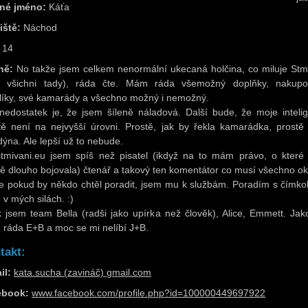
né jméno:
Káťa
iště:
Náchod
14
ně:
No takže jsem celkem nenormální ukecaná holčina, co miluje Stm
o všichni tady), ráda čte. Mám ráda všemožný doplňky, nakupo
líky, své kamarády a všechno možný i nemožný.
nedostatek je, že jsem šíleně náladová. Další bude, že moje inteli
tě není na nejvyšší úrovni. Prostě, jak by řekla kamarádka, prostě
dýna. Ale lepší už to nebude.
tmivani.eu jsem spíš než pisatel (ikdyž na to mám právo, o které
ě dlouho bojovala) čtenář a takový ten komentátor co musí všechno ok
e pokud by někdo chtěl poradit, jsem mu k službám. Poradím s čímkol
 v mých silách. :)
k jsem team Bella (radši jako upírka než člověk), Alice, Emmett. Jak
ráda E+B a moc se mi nelíbí J+B.
takt:
il:
kata.sucha (zavináč) gmail.com
ebook:
www.facebook.com/profile.php?id=100000449697922