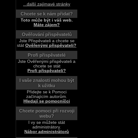
...další zajímavé stránky
Chcete se k nám přidat?
Toto může být i váš web.
Máte zájem?
Ověřování přispěvatelů
Jste Přispěvateli a chcete se
stát
Ověřenými přispěvateli?
Profi přispěvatelé
Jste Ověřenými přispěvateli a
chcete se stát
Profi přispěvateli?
I vaše znalosti mohou být
k užitku
Přidejte se k Pomoci
začínajícím autorům.
Hledají se pomocníčci
Chcete pomoci při rozvoji
webu?
I vy se můžete stát
administrátory.
Nábor administrátorů