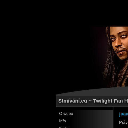
Stmívání.eu ~ Twilight Fan H
jaa
O webu
Info
Práv