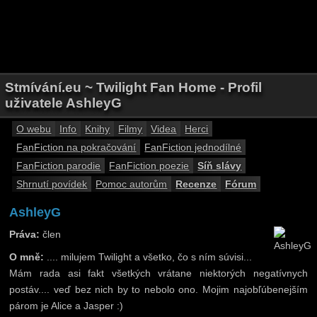
Stmívání.eu ~ Twilight Fan Home - Profil
uživatele AshleyG
O webu
Info
Knihy
Filmy
Videa
Herci
FanFiction na pokračování
FanFiction jednodílné
FanFiction parodie
FanFiction poezie
Síň slávy
Shrnutí povídek
Pomoc autorům
Recenze
Fórum
AshleyG
Práva:
člen
O mně:
.... milujem Twilight a všetko, čo s ním súvisi...
Mám rada asi fakt všetkých vrátane niektorých negatívnych
postáv.... veď bez nich by to nebolo ono. Mojim najobľúbenejším
párom je Alice a Jasper :)