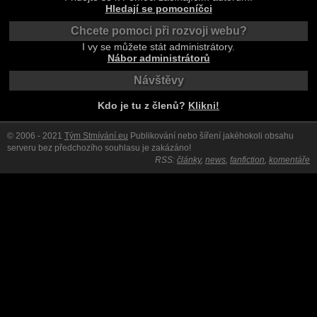
Hledají se pomocníčci
Chcete pomoci při rozvoji webu?
I vy se můžete stát administrátory.
Nábor administrátorů
Návštěvy
Kdo je tu z členů?
Klikni!
© 2006 - 2021
Tým Stmívání.eu
Publikování nebo šíření jakéhokoli obsahu
serveru bez předchozího souhlasu je zakázáno!
RSS:
články
,
news
,
fanfiction
,
komentáře