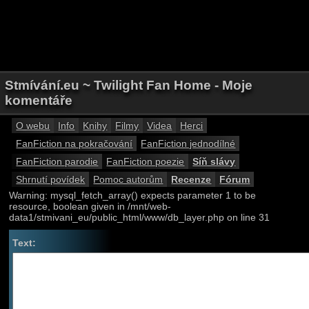
Stmívání.eu ~ Twilight Fan Home - Moje
komentáře
O webu
Info
Knihy
Filmy
Videa
Herci
FanFiction na pokračování
FanFiction jednodílné
FanFiction parodie
FanFiction poezie
Síň slávy
Shrnutí povídek
Pomoc autorům
Recenze
Fórum
Warning: mysql_fetch_array() expects parameter 1 to be
resource, boolean given in /mnt/web-
data1/stmivani_eu/public_html/www/db_layer.php on line 31
Text: