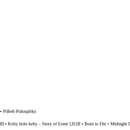
 • Príbeh Poloupírky
II • Keby bolo keby – Story of Esme I,II,III • Born to Die • Midnight 