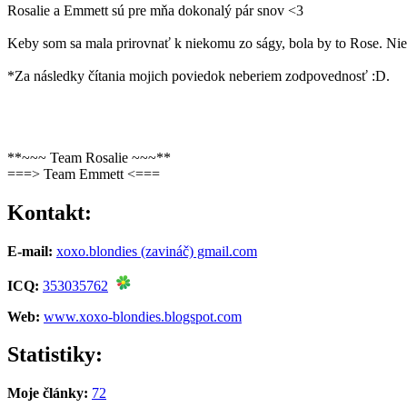
Rosalie a Emmett sú pre mňa dokonalý pár snov <3
Keby som sa mala prirovnať k niekomu zo ságy, bola by to Rose. Nie k
*Za následky čítania mojich poviedok neberiem zodpovednosť :D.
**~~~ Team Rosalie ~~~**
===> Team Emmett <===
Kontakt:
E-mail:
xoxo.blondies (zavináč) gmail.com
ICQ:
353035762
Web:
www.xoxo-blondies.blogspot.com
Statistiky:
Moje články:
72