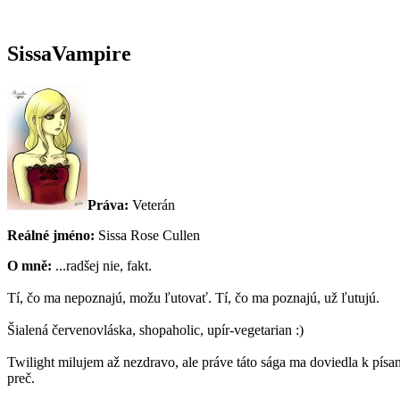
SissaVampire
Práva:
Veterán
Reálné jméno:
Sissa Rose Cullen
O mně:
...radšej nie, fakt.
Tí, čo ma nepoznajú, možu ľutovať. Tí, čo ma poznajú, už ľutujú.
Šialená červenovláska, shopaholic, upír-vegetarian :)
Twilight milujem až nezdravo, ale práve táto sága ma doviedla k písan
preč.