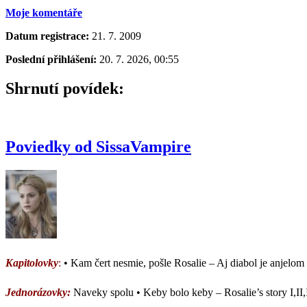
Moje komentáře
Datum registrace:
21. 7. 2009
Poslední přihlášení:
20. 7. 2026, 00:55
Shrnutí povídek:
Poviedky od SissaVampire
Kapitolovky
:
• Kam čert nesmie, pošle Rosalie – Aj diabol je anjelom
Jednorázovky:
Naveky spolu • Keby bolo keby – Rosalie’s story I,II,I