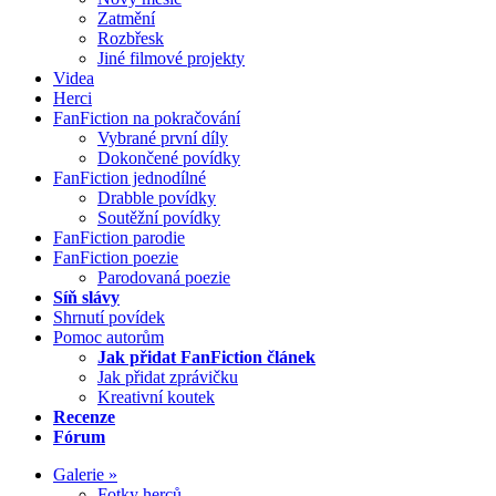
Zatmění
Rozbřesk
Jiné filmové projekty
Videa
Herci
FanFiction na pokračování
Vybrané první díly
Dokončené povídky
FanFiction jednodílné
Drabble povídky
Soutěžní povídky
FanFiction parodie
FanFiction poezie
Parodovaná poezie
Síň slávy
Shrnutí povídek
Pomoc autorům
Jak přidat FanFiction článek
Jak přidat zprávičku
Kreativní koutek
Recenze
Fórum
Galerie »
Fotky herců