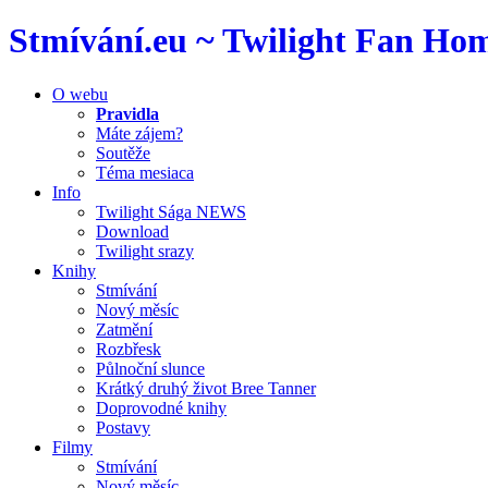
Stmívání.eu ~ Twilight Fan Home
O webu
Pravidla
Máte zájem?
Soutěže
Téma mesiaca
Info
Twilight Sága NEWS
Download
Twilight srazy
Knihy
Stmívání
Nový měsíc
Zatmění
Rozbřesk
Půlnoční slunce
Krátký druhý život Bree Tanner
Doprovodné knihy
Postavy
Filmy
Stmívání
Nový měsíc