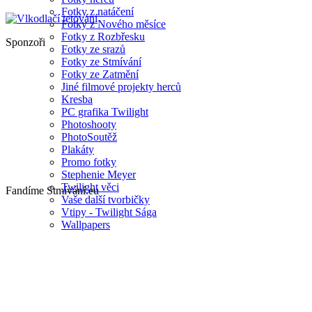
Fotky z natáčení
Fotky z Nového měsíce
Fotky z Rozbřesku
Sponzoři
Fotky ze srazů
Fotky ze Stmívání
Fotky ze Zatmění
Jiné filmové projekty herců
Kresba
PC grafika Twilight
Photoshooty
PhotoSoutěž
Plakáty
Promo fotky
Stephenie Meyer
Twilight věci
Fandíme Stmívání.eu
Vaše další tvorbičky
Vtipy - Twilight Sága
Wallpapers