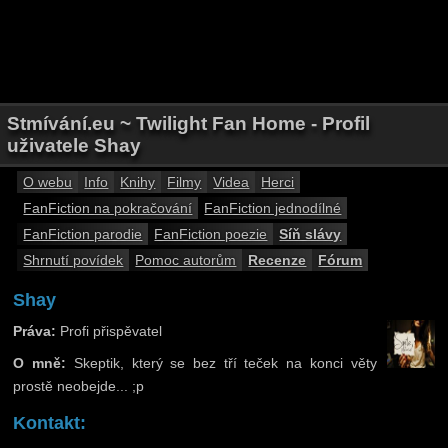
Stmívání.eu ~ Twilight Fan Home - Profil
uživatele Shay
O webu
Info
Knihy
Filmy
Videa
Herci
FanFiction na pokračování
FanFiction jednodílné
FanFiction parodie
FanFiction poezie
Síň slávy
Shrnutí povídek
Pomoc autorům
Recenze
Fórum
Shay
Práva:
Profi přispěvatel
O mně:
Skeptik, který se bez tří teček na konci věty
prostě neobejde... ;p
Kontakt: