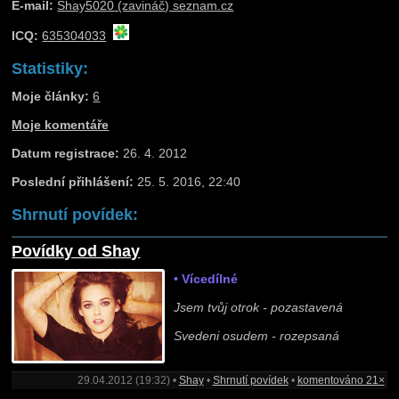
E-mail:
Shay5020 (zavináč) seznam.cz
ICQ:
635304033
Statistiky:
Moje články:
6
Moje komentáře
Datum registrace:
26. 4. 2012
Poslední přihlášení:
25. 5. 2016, 22:40
Shrnutí povídek:
Povídky od Shay
• Vícedílné
Jsem tvůj otrok - pozastavená
Svedeni osudem - rozepsaná
29.04.2012 (19:32) •
Shay
•
Shrnutí povídek
•
komentováno 21×