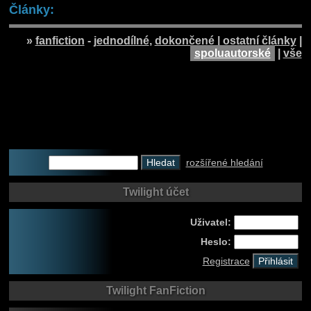
Články:
»
fanfiction
-
jednodílné
,
dokončené
|
ostatní články
|
spoluautorské
|
vše
rozšířené hledání
Twilight účet
Uživatel:
Heslo:
Registrace
Twilight FanFiction