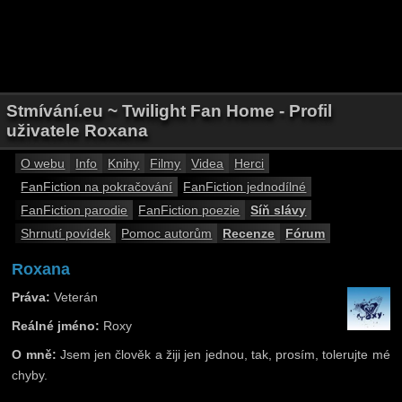
Stmívání.eu ~ Twilight Fan Home - Profil
uživatele Roxana
O webu
Info
Knihy
Filmy
Videa
Herci
FanFiction na pokračování
FanFiction jednodílné
FanFiction parodie
FanFiction poezie
Síň slávy
Shrnutí povídek
Pomoc autorům
Recenze
Fórum
Roxana
Práva:
Veterán
Reálné jméno:
Roxy
O mně:
Jsem jen člověk a žiji jen jednou, tak, prosím, tolerujte mé
chyby.