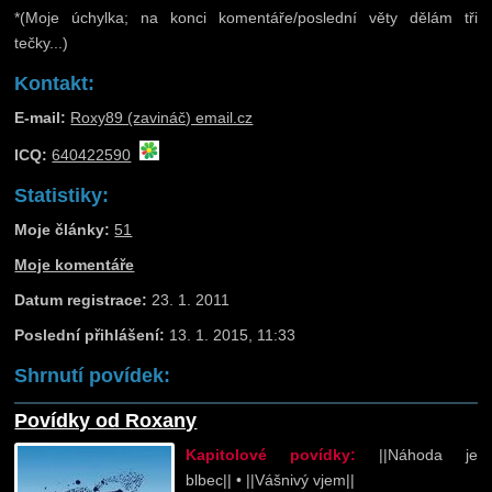
*(Moje úchylka; na konci komentáře/poslední věty dělám tři
tečky...)
Kontakt:
E-mail:
Roxy89 (zavináč) email.cz
ICQ:
640422590
Statistiky:
Moje články:
51
Moje komentáře
Datum registrace:
23. 1. 2011
Poslední přihlášení:
13. 1. 2015, 11:33
Shrnutí povídek:
Povídky od Roxany
Kapitolové povídky:
||Náhoda je
blbec|| • ||Vášnivý vjem||