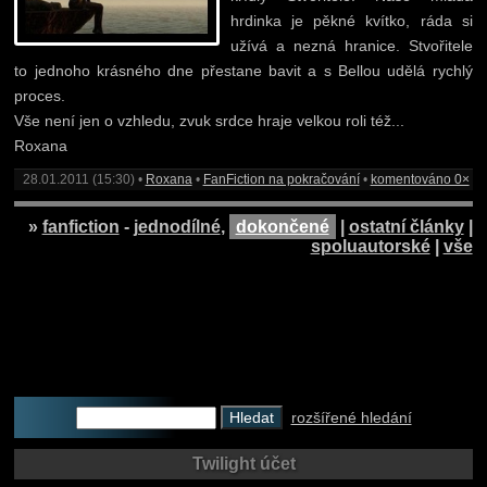
hrdinka je pěkné kvítko, ráda si
užívá a nezná hranice. Stvořitele
to jednoho krásného dne přestane bavit a s Bellou udělá rychlý
proces.
Vše není jen o vzhledu, zvuk srdce hraje velkou roli též...
Roxana
28.01.2011 (15:30) •
Roxana
•
FanFiction na pokračování
•
komentováno 0×
»
fanfiction
-
jednodílné
,
dokončené
|
ostatní články
|
spoluautorské
|
vše
rozšířené hledání
Twilight účet