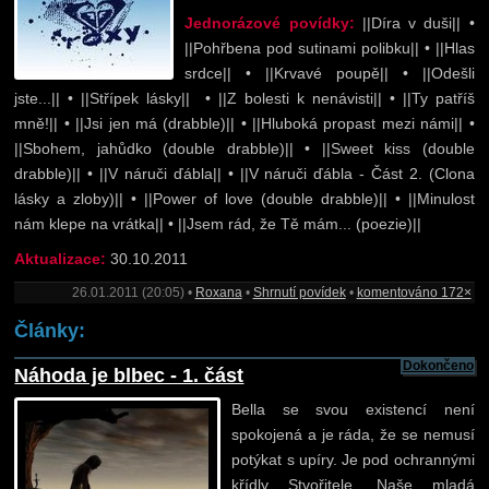
Jednorázové povídky:
||Díra v duši|| •
||Pohřbena pod sutinami polibku|| • ||Hlas
srdce|| • ||Krvavé poupě|| • ||Odešli
jste...|| • ||Střípek lásky|| • ||Z bolesti k nenávisti|| • ||Ty patříš
mně!|| • ||Jsi jen má (drabble)|| • ||Hluboká propast mezi námi|| •
||Sbohem, jahůdko (double drabble)|| • ||Sweet kiss (double
drabble)|| • ||V náruči ďábla|| • ||V náruči ďábla - Část 2. (Clona
lásky a zloby)|| • ||Power of love (double drabble)|| • ||Minulost
nám klepe na vrátka|| • ||Jsem rád, že Tě mám... (poezie)||
Aktualizace:
30.10.2011
26.01.2011 (20:05) •
Roxana
•
Shrnutí povídek
•
komentováno 172×
Články:
Dokončeno
Náhoda je blbec - 1. část
Bella se svou existencí není
spokojená a je ráda, že se nemusí
potýkat s upíry. Je pod ochrannými
křídly Stvořitele. Naše mladá