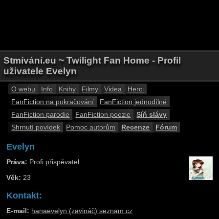
Stmívání.eu ~ Twilight Fan Home - Profil
uživatele Evelyn
O webu
Info
Knihy
Filmy
Videa
Herci
FanFiction na pokračování
FanFiction jednodílné
FanFiction parodie
FanFiction poezie
Síň slávy
Shrnutí povídek
Pomoc autorům
Recenze
Fórum
Evelyn
Práva:
Profi přispěvatel
Věk:
23
Kontakt:
E-mail:
hanaevelyn (zavináč) seznam.cz