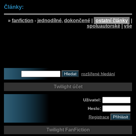
Články:
»
fanfiction
-
jednodílné
,
dokončené
|
ostatní články
|
spoluautorské
|
vše
rozšířené hledání
Twilight účet
Uživatel:
Heslo:
Registrace
Twilight FanFiction