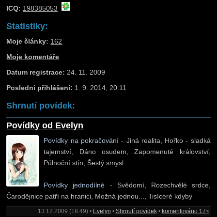
ICQ:
198385053
Statistiky:
Moje články:
162
Moje komentáře
Datum registrace:
24. 11. 2009
Poslední přihlášení:
1. 9. 2014, 20:11
Shrnutí povídek:
Povídky od Evelyn
Povídky na pokračování
- Jiná realita, Hořko - sladká
tajemství, Dáno osudem, Zapomenuté království,
Půlnoční stín, Šestý smysl
Povídky jednodílné
- Svědomí, Rozechvělé srdce,
Čarodějnice patří na hranici, Možná jednou..., Tisíceré kdyby
13.12.2009 (18:49) •
Evelyn
•
Shrnutí povídek
•
komentováno 17×