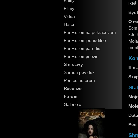
Knihy
Reál
Filmy
Bydl
Videa
O m
Herci
Som 
FanFiction na pokračování
kde 
FanFiction jednodílné
Moja
mení
FanFiction parodie
FanFiction poezie
Kon
Síň slávy
E-ma
Shrnutí povídek
Sky
Pomoc autorům
Stat
Recenze
Fórum
Moje
Galerie »
Moj
Datu
Posl
Shr