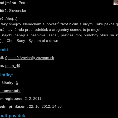
né jméno:
Petra
iště:
Slovensko
ně:
Ahoj. :)
taký smejko. Nenechám si pokaziť život ničím a nikým. Také pekné g
hrá hlavnú rolu prostredníček a arogantný úsmev, to je moje!
 najobľúbenejšia pesnička (zatiaľ, pretože môj hudobný vkus sa r
) je Chop Suey - System of a down.
takt:
il:
0petka0 (zavináč) zoznam.sk
pe:
petra_49
istiky:
 články:
6
e komentáře
m registrace:
2. 2. 2011
ední přihlášení:
22. 10. 2012, 14:50
nutí povídek: