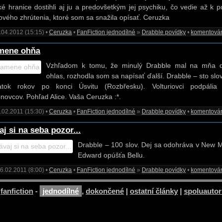
ké hranice dostihli aj ju a predovšetkým jej psychiku, čo vedie až k po
ového zhrútenia, ktoré som sa snažila opísať. Ceruzka
.04.2012 (15:15) •
Ceruzka
•
FanFiction jednodílné
»
Drabble povídky
•
komentová
mene ohňa
Vzhľadom k tomu, že minulý Drabble mal na mňa 
ohlas, rozhodla som sa napísať ďalší. Drabble – sto slov
atok rokov po konci Úsvitu (Rozbřesku). Volturiovci podpáli
enovcov. Pohľad Alice. Vaša Ceruzka :*.
.02.2011 (15:30) •
Ceruzka
•
FanFiction jednodílné
»
Drabble povídky
•
komentová
aj si na seba pozor...
Drabble – 100 slov. Dej sa odohráva v New 
Edward opúšťa Bellu.
6.02.2011 (8:00) •
Ceruzka
•
FanFiction jednodílné
»
Drabble povídky
•
komentová
»
fanfiction
-
jednodílné
,
dokončené
|
ostatní články
|
spoluautor