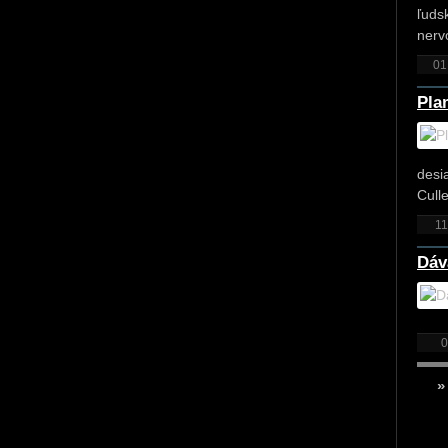
ľuds
nerv
01
Pla
desi
Cull
11
Dáv
0