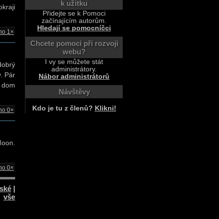
k užitku
kraji
Přidejte se k Pomoci
začínajícím autorům.
Hledají se pomocníčci
no 1×
Chcete pomoci při rozvoji
webu?
I vy se můžete stát
dobrý
administrátory.
. Pár
Nábor administrátorů
a dom
Návštěvy
Kdo je tu z členů?
Klikni!
no 0×
Moon.
no 0×
ské
|
vše