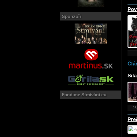
Pov
Sponzoři
Člá
Sil
Fandíme Stmívání.eu
26
Pre