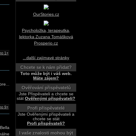
OurStories.cz
Psycholožka, terapeutka,
lektorka Zuzana Tomášková
Prosperio.cz
no 1×
...další zajímavé stránky
Chcete se k nám přidat?
Toto může být i váš web.
Máte zájem?
re...
Ověřování přispěvatelů
Jste Přispěvateli a chcete se
stát
Ověřenými přispěvateli?
no 9×
Profi přispěvatelé
Jste Ověřenými přispěvateli a
chcete se stát
Profi přispěvateli?
Bella
I vaše znalosti mohou být
málne