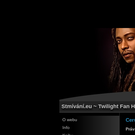
Stmívání.eu ~ Twilight Fan H
Cer
O webu
Info
Práv