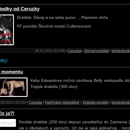
iedky od Ceruzky
Drabble: Dávaj si na seba pozor..., Plamene ohňa
FF paródie:Škrečok medzi Cullenovcami
06.02.2011 (14:48) •
Ceruzka
•
Shrnutí povídek
•
komentová
nky:
a momentu
Keby Edwardova nočná návšteva Belly nedopadla dob
Tripple drabble (300 slov).
.06.2012 (18:30) •
Ceruzka
•
FanFiction jednodílné
»
Drabble povídky
•
komentová
čo ja?!
Double drabble (200 slov) dejovo zaraditeľný do Zatmenia (
vie o vlkolakoch a upíroch). Už nie je taká jedinečná... nor