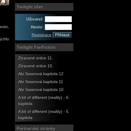
Twilight účet
Uživatel:
esto,
Heslo:
Registrace
ýchlo
Twilight FanFiction
Ztracené srdce 11.
Ztracené srdce 10.
Abi Swanová kapitola 12
Abi Swanová kapitola 11
Abi Swanová kapitola 10
A bit of different (reality) - 6.
kapitola
A bit of different (reality) - 5.
kapitola
Partnerské stránky