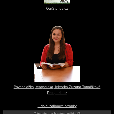
OurStories.cz
Psycholožka, terapeutka, lektorka Zuzana Tomášková
Prosperio.cz
...další zajímavé stránky
Chcete se k nám přidat?