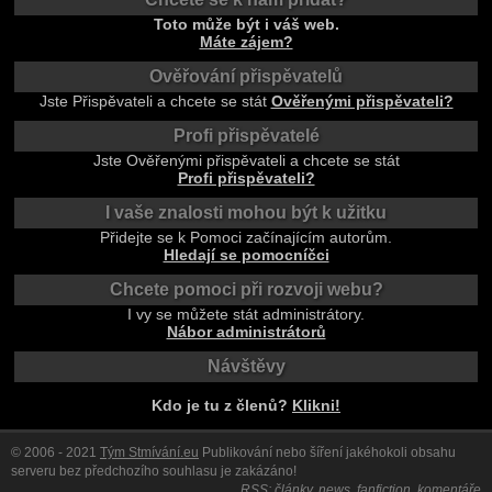
Toto může být i váš web.
Máte zájem?
Ověřování přispěvatelů
Jste Přispěvateli a chcete se stát
Ověřenými přispěvateli?
Profi přispěvatelé
Jste Ověřenými přispěvateli a chcete se stát
Profi přispěvateli?
I vaše znalosti mohou být k užitku
Přidejte se k Pomoci začínajícím autorům.
Hledají se pomocníčci
Chcete pomoci při rozvoji webu?
I vy se můžete stát administrátory.
Nábor administrátorů
Návštěvy
Kdo je tu z členů?
Klikni!
© 2006 - 2021
Tým Stmívání.eu
Publikování nebo šíření jakéhokoli obsahu
serveru bez předchozího souhlasu je zakázáno!
RSS:
články
,
news
,
fanfiction
,
komentáře