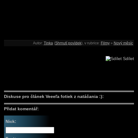
Autor:
Tinka
(
Shrnutí povídek
), v rubrice:
Filmy
»
Nový měsíc
Sdílet
Diskuse pro článek Veeeľa fotiek z natáčania :):
Přidat komentář:
Nick: