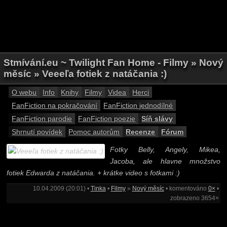
Stmívání.eu ~ Twilight Fan Home - Filmy » Nový
měsíc » Veeeľa fotiek z natáčania :)
O webu
Info
Knihy
Filmy
Videa
Herci
FanFiction na pokračování
FanFiction jednodílné
FanFiction parodie
FanFiction poezie
Síň slávy
Shrnutí povídek
Pomoc autorům
Recenze
Fórum
Fotky Belly, Angely, Mikea,
Jacoba, ale hlavne množstvo
fotiek Edwarda z natáčania. + krátke video s fotkami :)
10.04.2009 (20:01) •
Tinka
•
Filmy
»
Nový měsíc
• komentováno
0×
•
zobrazeno 3654×