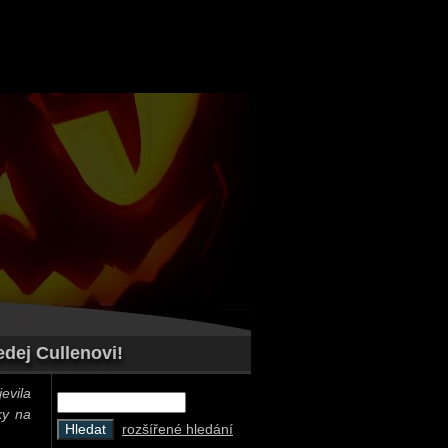
edej Cullenovi!
evila
ky na
rozšířené hledání