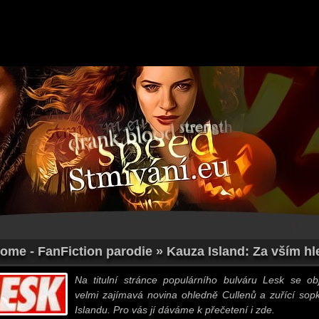
ome - FanFiction parodie » Kauza Island: Za vším hl
Na titulní stránce populárního bulváru Lesk se obj
velmi zajímavá novina ohledně Cullenů a zuřící sop
Islandu. Pro vás jí dáváme k přečetení i zde.