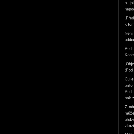
a ja
nepod
„Před
k tom
Není
oddec
Podl
Konta
„Obje
(Pod
Cull
příto
Podle
pak z
Z ná
může
přek
zkazi