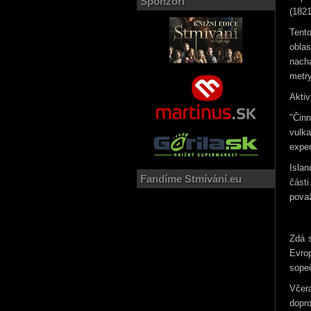
Sponzoři
(1821
Tento
obla
nach
metry
Aktiv
"Čin
vulk
exper
Islan
Fandíme Stmívání.eu
část
považ
Zdá s
Evro
sopeč
Včer
dopro