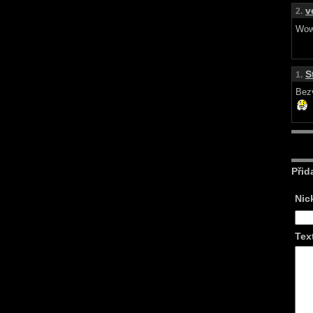
v
2.
Wo
S
1.
Bez
Přid
Nic
Tex