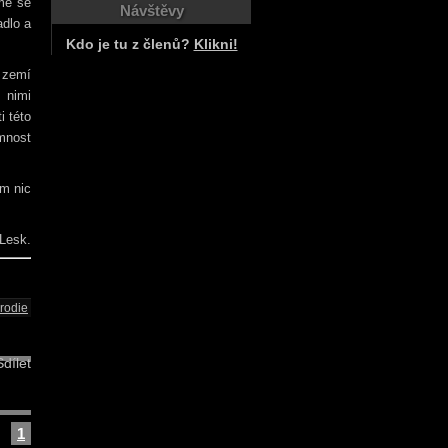
jme se
Návštěvy
adlo a
Kdo je tu z členů?
Klikni!
 zemí
 nimi
i této
omnost
im nic
 Lesk.
rodie
dílet
1