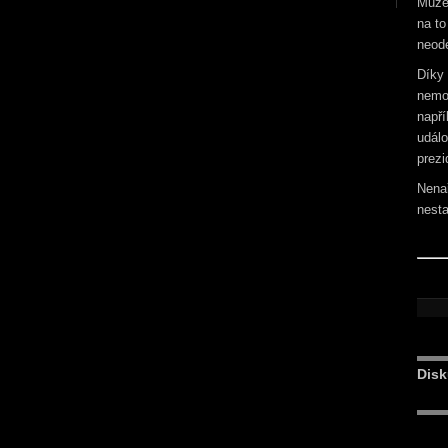
Může 
na to
neode
Díky
nemo
napří
událo
prez
Nenař
nesta
Disk