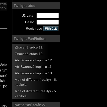
azeno
Twilight účet
347×
Uživatel:
Heslo:
Registrace
Twilight FanFiction
Ztracené srdce 11.
Ztracené srdce 10.
Abi Swanová kapitola 12
ačala
Abi Swanová kapitola 11
a tím
Abi Swanová kapitola 10
méně
A bit of different (reality) - 6.
lkán,
kapitola
vl po
A bit of different (reality) - 5.
kapitola
Partnerské stránky
a roky