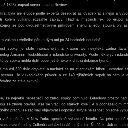
 až 1823), napsal server Iceland Review.
krát byla ale erupce podle expertů desetkrát až dvacetkrát silnější a vyvo
sti kolem vulkánu rozsáhlé záplavy. Hladina místních řek po erupci s
ázející se pod dvousetmetrovým příkrovem sněhu a ledu, stoupla prý až 
.
ita vulkánu chrlícího páru a dým ani po 24 hodinách neutichá.
nost sopky je stále intenzivnější. Z kráteru ale nevytéká žádná láva,"
anolog Ármannn Höskuldsson z islandské univerzity. Podle některých island
tů by sopka mohla dštít popel ještě několik dní, či dokonce týdnů.
d má asi 320 tisíc obyvatel a nachází se na atlantickém hřbetu uprostřed s
i oceánu. Je vulkanického původu a ze 140 zjištěných sopek na něm je a
ováno za stále aktivní.
e, že největší nebezpečí od zuřící sopky pominulo. Letadlový prostor nad
pou se znovu otevírá. Vše se vrací do starých kolejí. A s odcházejícím m
ného prachu se začínají objevovat i doposud skryté nejasnosti ohledně výbu
a večer přistálo v New Yorku speciálně vybavené letadlo. Na jeho palubě 
vodu slavné rodiny Cullenů nacházel i náš tajný zdroj, Ňufáček. Jak se tam 