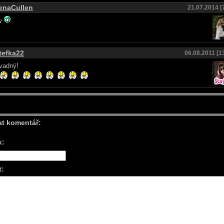
enaCullen
21.07.2014 [
w
tefka22
06.08.2011 [1
vadný!
at komentář:
k:
t: