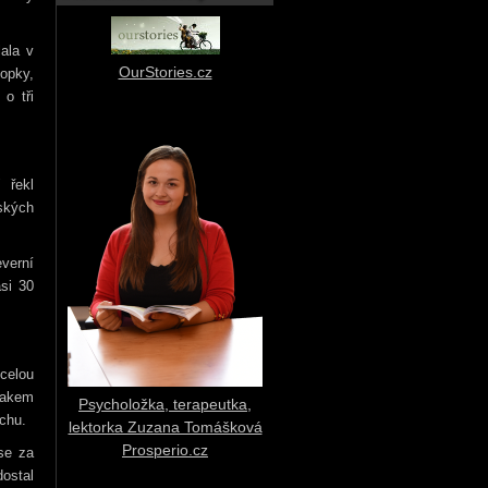
lala v
OurStories.cz
opky,
o tři
 řekl
ských
everní
si 30
 celou
rakem
Psycholožka, terapeutka,
chu.
lektorka Zuzana Tomášková
Prosperio.cz
se za
dostal