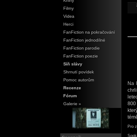
Knihy
Filmy
Videa
28. d
Herci
magaz
FanFiction na pokračování
FanFiction jednodílné
FanFiction parodie
FanFiction poezie
Síň slávy
Shrnutí povídek
Pomoc autorům
Na I
Recenze
chrl
Fórum
let
800 
Galerie »
kter
témě
Pro 
Sopka