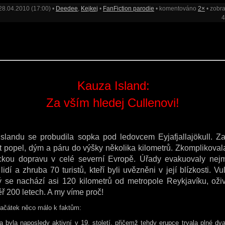
28.04.2010 (17:00) •
Deedee
,
Kejkej
•
FanFiction parodie
• komentováno
2×
• zobr
4
ubna 2010 - svátek má Vlastislav
ín Lesk, nejčtenější noviny
Kauza Island:
Za vším hledej Cullenovi!
slandu se probudila sopka pod ledovcem Eyjafjallajökull. Z
it popel, dým a páru do výšky několika kilometrů. Zkomplikoval
eckou dopravu v celé severní Evropě. Úřady evakuovaly nej
lidí a zhruba 70 turistů, kteří byli uvězněni v její blízkosti. Vu
ý se nachází asi 120 kilometrů od metropole Reykjavíku, oži
ř 200 letech. A my víme proč!
začátek něco málo k faktům:
 byla naposledy aktivní v 19. století, přičemž tehdy erupce trvala plné dv