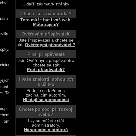
hvíli
...další zajímavé stránky
Chcete se k nám přidat?
ali si
Toto může být i váš web.
Máte zájem?
Ověřování přispěvatelů
vilku
Jste Přispěvateli a chcete se
stát
Ověřenými přispěvateli?
opky.
Profi přispěvatelé
Jste Ověřenými přispěvateli a
eiuiur
chcete se stát
Profi přispěvateli?
I vaše znalosti mohou být
ejich
k užitku
esení.
Přidejte se k Pomoci
um. To
začínajícím autorům.
Hledají se pomocníčci
rupci
Chcete pomoci při rozvoji
webu?
uchem
I vy se můžete stát
i tím
administrátory.
Nábor administrátorů