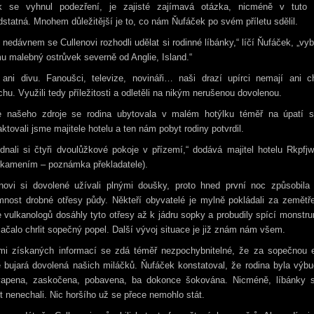
k se vyhnul podezření, je zajisté zajímavá otázka, nicméně v tuto c
statná. Mnohem důležitější je to, co nám Ňufáček po svém příletu sdělil.
 nedávnem se Cullenovi rozhodli udělat si rodinné líbánky,“ líčí Ňufáček, „vybr
u malebný ostrůvek severně od Anglie, Island.“
 ani divu. Fanoušci, televize, novináři… naši drazí upírci nemají ani ch
hu. Využili tedy příležitosti a odletěli na nikým nerušenou dovolenou.
e našeho zdroje se rodina ubytovala v malém hotýlku téměř na úpatí s
ktovali jsme majitele hotelu a ten nám pobyt rodiny potvrdil.
dnali si čtyři dvoulůžkové pokoje v přízemí,“ dodává majitel hotelu Rkpfjw
 kamením – poznámka překladatele).
enovi si dovolené užívali plnými doušky, proto hned první noc způsobila j
mnost drobné otřesy půdy. Někteří obyvatelé je mylně pokládali za zemětř
 vulkanologů dosáhly tyto otřesy až k jádru sopky a probudily spící monstr
ačalo chrlit sopečný popel. Další vývoj situace je již znám nám všem.
mi získaných informací se zdá téměř nezpochybnitelné, že za sopečnou e
 bujará dovolená našich miláčků. Ňufáček konstatoval, že rodina byla výb
vapena, zaskočena, pobavena, ba dokonce šokována. Nicméně, líbánky s
t nenechali. Nic horšího už se přece nemohlo stát.