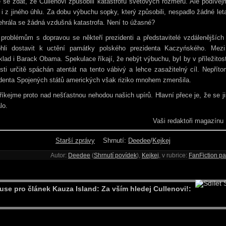
se zdát, že Cullenovi způsobili katastrofu světových rozměrů. Ale podíve
 i z jiného úhlu. Za dobu výbuchu sopky, který způsobili, nespadlo žádné let
hrála se žádná vzdušná katastrofa. Není to úžasné?
 problémům s dopravou se někteří prezidenti a představitelé vzdálenějších
hli dostavit k uctění památky polského prezidenta Kaczyńského. Mezi
klad i Barack Obama. Spekulace říkají, že nebýt výbuchu, byl by v příležitost
sti určitě spáchán atentát na tento vábivý a lehce zasažitelný cíl. Nepřít
identa Spojených států amerických však riziko mnohem zmenšila.
íkejme proto nad nešťastnou nehodou našich upírů. Hlavní přece je, že se j
lo.
Vaši redaktoři magazínu
Starší zprávy
Shrnutí:
Deedee
/
Kejkej
Autor:
Deedee
(
Shrnutí povídek
),
Kejkej
, v rubrice:
FanFiction pa
S
use pro článek Kauza Island: Za vším hledej Cullenovi!: