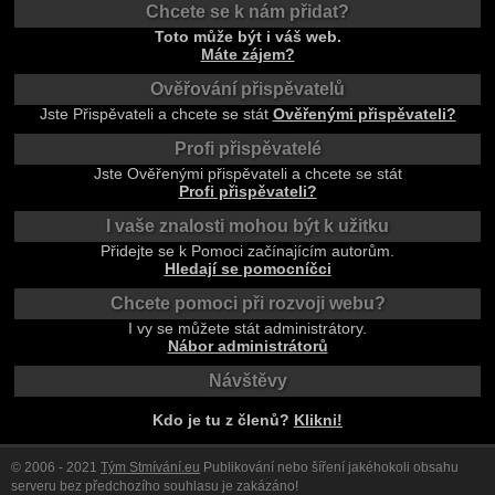
Chcete se k nám přidat?
Toto může být i váš web.
Máte zájem?
Ověřování přispěvatelů
Jste Přispěvateli a chcete se stát
Ověřenými přispěvateli?
Profi přispěvatelé
Jste Ověřenými přispěvateli a chcete se stát
Profi přispěvateli?
I vaše znalosti mohou být k užitku
Přidejte se k Pomoci začínajícím autorům.
Hledají se pomocníčci
Chcete pomoci při rozvoji webu?
I vy se můžete stát administrátory.
Nábor administrátorů
Návštěvy
Kdo je tu z členů?
Klikni!
© 2006 - 2021
Tým Stmívání.eu
Publikování nebo šíření jakéhokoli obsahu
serveru bez předchozího souhlasu je zakázáno!