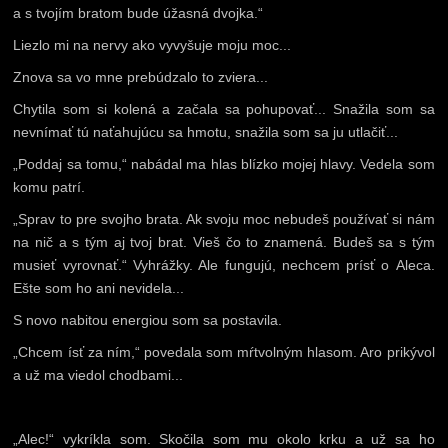
a s tvojím bratom bude úžasná dvojka.“
Liezlo mi na nervy ako vyvyšuje moju moc...
Znova sa vo mne prebúdzalo to zviera...
Chytila som si kolená a začala sa pohupovať... Snažila som sa
nevnímať tú naťahujúcu sa hmotu, snažila som sa ju utlačiť...
„Poddaj sa tomu,“ nabádal ma hlas blízko mojej hlavy. Vedela som
komu patrí.
„Sprav to pre svojho brata. Ak svoju moc nebudeš používať si nám
na nič a s tým aj tvoj brat. Vieš čo to znamená. Budeš sa s tým
musieť vyrovnať.“ Vyhrážky. Ale fungujú, nechcem prísť o Aleca.
Ešte som ho ani nevidela...
S novo nabitou energiou som sa postavila.
„Chcem ísť za ním,“ povedala som mŕtvolným hlasom. Aro prikývol
a už ma viedol chodbami...
„Alec!“ vykríkla som. Skočila som mu okolo krku a už sa ho