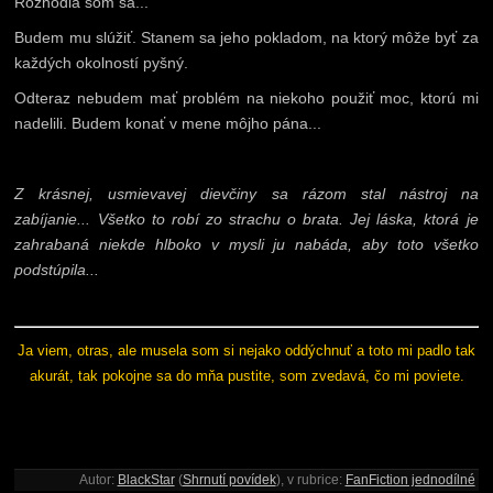
Rozhodla som sa...
Budem mu slúžiť. Stanem sa jeho pokladom, na ktorý môže byť za
každých okolností pyšný.
Odteraz nebudem mať problém na niekoho použiť moc, ktorú mi
nadelili. Budem konať v mene môjho pána...
Z krásnej, usmievavej dievčiny sa rázom stal nástroj na
zabíjanie... Všetko to robí zo strachu o brata. Jej láska, ktorá je
zahrabaná niekde hlboko v mysli ju nabáda, aby toto všetko
podstúpila...
Ja viem, otras, ale musela som si nejako oddýchnuť a toto mi padlo tak
akurát, tak pokojne sa do mňa pustite, som zvedavá, čo mi poviete.
Autor:
BlackStar
(
Shrnutí povídek
), v rubrice:
FanFiction jednodílné