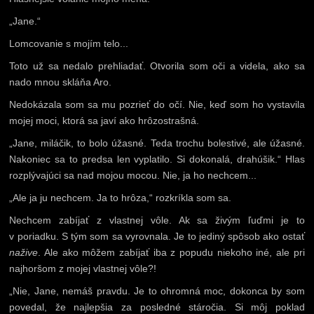
„Jane.“
Lomcovanie s mojím telo...
Toto už sa nedalo prehliadať. Otvorila som oči a videla, ako sa
nado mnou skláňa Aro.
Nedokázala som sa mu pozrieť do očí. Nie, keď som ho vystavila
mojej moci, ktorá sa javí ako hrôzostrašná.
„Jane, miláčik, to bolo úžasné. Teda trochu bolestivé, ale úžasné.
Nakoniec sa to predsa len vyplatilo. Si dokonalá, drahúšik.“ Hlas
rozplývajúci sa nad mojou mocou. Nie, ja ho nechcem...
„Ale ja ju nechcem. Ja to hrôza,“ rozkríkla som sa.
Nechcem zabíjať z vlastnej vôle. Ak sa živým ľuďmi je to
v poriadku. S tým som sa vyrovnala. Je to jediný spôsob ako ostať
nažive
. Ale ako môžem zabíjať iba z popudu niekoho iné, ale pri
najhoršom z mojej vlastnej vôle?!
„Nie, Jane, nemáš pravdu. Je to ohromná moc, dokonca by som
povedal, že najlepšia za posledné stáročia. Si môj poklad