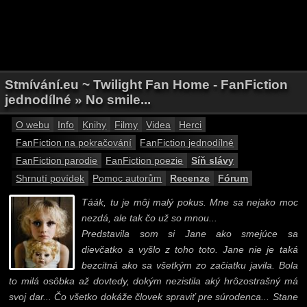
Stmívání.eu ~ Twilight Fan Home - FanFiction
jednodílné » No smile...
O webu
Info
Knihy
Filmy
Videa
Herci
FanFiction na pokračování
FanFiction jednodílné
FanFiction parodie
FanFiction poezie
Síň slávy
Shrnutí povídek
Pomoc autorům
Recenze
Fórum
Táák, tu je môj malý pokus. Mne sa nejako moc
nezdá, ale tak čo už so mnou...
Predstavila som si Jane ako smejúce sa
dievčatko a vyšlo z toho toto. Jane nie je taká
bezcitná ako sa všetkým zo začiatku javila. Bola
to milá osôbka až dovtedy, dokým nezistila aký hrôzostrašný má
svoj dar... Čo všetko dokáže človek spraviť pre súrodenca... Stane