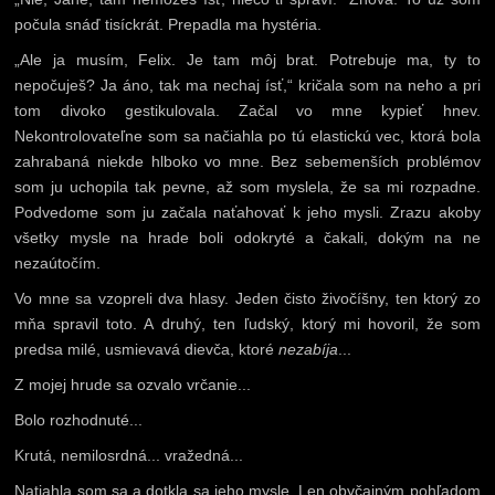
počula snáď tisíckrát. Prepadla ma hystéria.
„Ale ja musím, Felix. Je tam môj brat. Potrebuje ma, ty to
nepočuješ? Ja áno, tak ma nechaj ísť,“ kričala som na neho a pri
tom divoko gestikulovala. Začal vo mne kypieť hnev.
Nekontrolovateľne som sa načiahla po tú elastickú vec, ktorá bola
zahrabaná niekde hlboko vo mne. Bez sebemenších problémov
som ju uchopila tak pevne, až som myslela, že sa mi rozpadne.
Podvedome som ju začala naťahovať k jeho mysli. Zrazu akoby
všetky mysle na hrade boli odokryté a čakali, dokým na ne
nezaútočím.
Vo mne sa vzopreli dva hlasy. Jeden čisto živočíšny, ten ktorý zo
mňa spravil toto. A druhý, ten ľudský, ktorý mi hovoril, že som
predsa milé, usmievavá dievča, ktoré
nezabíja
...
Z mojej hrude sa ozvalo vrčanie...
Bolo rozhodnuté...
Krutá, nemilosrdná... vražedná...
Natiahla som sa a dotkla sa jeho mysle. Len obyčajným pohľadom