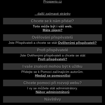
Prosperio.cz
...další zajímavé stránky
Chcete se k nám přidat?
Toto může být i váš web.
Máte zájem?
Ověřování přispěvatelů
Jste Přispěvateli a chcete se stát
Ověřenými přispěvateli?
Profi přispěvatelé
Jste Ověřenými přispěvateli a chcete se stát
Profi přispěvateli?
I vaše znalosti mohou být k užitku
Přidejte se k Pomoci začínajícím autorům.
Hledají se pomocníčci
Chcete pomoci při rozvoji webu?
I vy se můžete stát administrátory.
Nábor administrátorů
Návštěvy