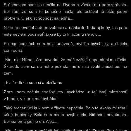
S úsmevom som sa otočila na Ryana a všetko mu porozprávala.
Bol rád, že som to konečne našla, ale ostával tu ešte jeden
problém. O akú schopnosť sa jedná...
Nikto to nevedel a dobrovoľníci sa nehlásili. Teda aj keby, tak ja to
ešte neviem používať, takže by to k ničomu nebolo...
Po pár hodinách som bola unavená, myslím psychicky, a chcela
som odísť.
„Nie, nie. Nikam, Aro povedal, že máš cvičiť,“ napomínal ma Felix.
Škaredo som sa na neho pozrela, no on sa zvalil smiechom na
zem.
„Tcs!“ odfrkla som si a obišla ho.
Zrazu som začula strašný rev. Vychádzal z tej istej miestnosti
v hrade, v ktorej mal byť Alec.
Taký srdcervúci krik som v živote nepočula. Bolo to akoby mi trhali
ušné bubienky. Bola som mimo svojho tela. Nič som nevnímala.
Bol iba on a jedine on. Alec...
„Nie, Jane, tam nemôžeš ísť, niečo ti spraví.“ Znova. To už som