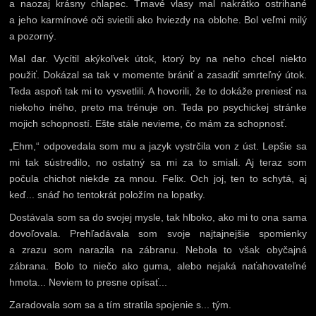
a naozaj krásny chlapec. Tmavé vlasy mal nakrátko ostrihané
a jeho karmínové oči svietili ako hviezdy na oblohe. Bol veľmi milý
a pozorný.
Mal dar. Vycítil akýkoľvek útok, ktorý by na neho chcel niekto
použiť. Dokázal sa tak v momente brániť a zasadiť smrteľný útok.
Teda aspoň tak mi to vysvetlili. A hovorili, že to dokáže preniesť na
niekoho iného, preto ma trénuje on. Teda po psychickej stránke
mojich schopností. Ešte stále nevieme, čo mám za schopnosť.
„Ehm,“ odpovedala som mu a jazyk vystrčila von z úst. Lepšie sa
mi tak sústredilo, no ostatný sa mi za to smiali. Aj teraz som
počula chichot niekde za mnou. Felix. Och joj, ten to schytá, aj
keď... snáď ho tentokrát položím na lopatky.
Dostávala som sa do svojej mysle, tak hlboko, ako mi to ona sama
dovoľovala. Prehľadávala som svoje najtajnejšie spomienky
a zrazu som narazila na zábranu. Nebola to však obyčajná
zábrana. Bolo to niečo ako guma, alebo nejaká naťahovateľné
hmota... Neviem to presne opísať...
Zaradovala som sa a tím stratila spojenie s... tým.