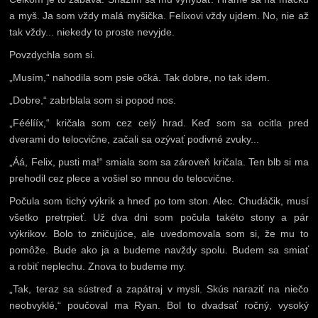
a myš. Ja som vždy malá myšička. Felixovi vždy ujdem. No, nie až
tak vždy... niekedy to proste nevyjde.
Povzdychla som si.
„Musím,“ nahodila som psie očká. Tak dobre, no tak idem.
„Dobre,“ zabrblala som si popod nos.
„Féélííx,“ kričala som cez celý hrad. Keď som sa ocitla pred
dverami do telocvične, začali sa ozývať podivné zvuky...
„Áá, Felix, pusti ma!“ smiala som sa zároveň kričala. Ten blb si ma
prehodil cez plece a vošiel so mnou do telocvične.
Počula som tichý výkrik a hneď po tom ston. Alec. Chudáčik, musí
všetko pretrpieť. Už dva dni som počula takéto stony a pár
výkrikov. Bolo to zničujúce, ale uvedomovala som si, že mu to
pomôže. Bude ako ja a budeme navždy spolu. Budem sa smiať
a robiť neplechu. Znova to budeme my.
„Tak, teraz sa sústreď a zapátraj v mysli. Skús naraziť na niečo
neobvyklé,“ poučoval ma Ryan. Bol to dvadsať ročný, vysoký