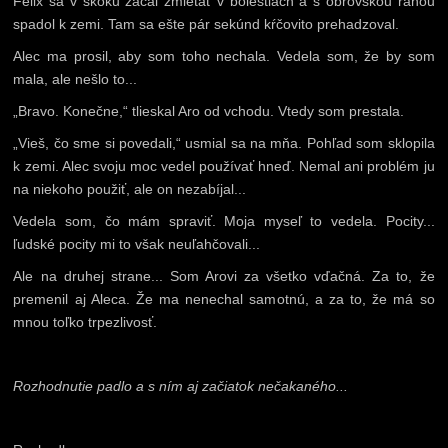
Felix sa v skoku začal zmietať v bolestiach a s obrovskou ranou
spadol k zemi. Tam sa ešte pár sekúnd kŕčovito prehadzoval.
Alec ma prosil, aby som toho nechala. Vedela som, že by som
mala, ale nešlo to...
„Bravo. Konečne,“ tlieskal Aro od vchodu. Vtedy som prestala.
„Vieš, čo sme si povedali,“ usmial sa na mňa. Pohľad som sklopila
k zemi. Alec svoju moc vedel používať hneď. Nemal ani problém ju
na niekoho použiť, ale on nezabíjal...
Vedela som, čo mám spraviť. Moja myseľ to vedela. Pocity...
ľudské pocity mi to však neuľahčovali...
Ale na druhej strane... Som Arovi za všetko vďačná. Za to, že
premenil aj Aleca. Že ma nenechal samotnú, a za to, že má so
mnou toľko trpezlivosť.
Rozhodnutie padlo a s ním aj začiatok nečakaného...