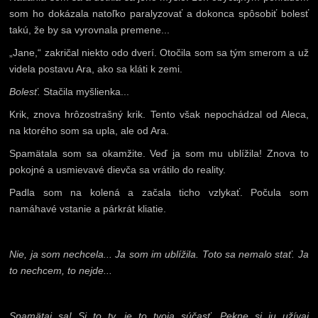
som ho dokázala natoľko paralyzovať a dokonca spôsobiť bolesť
takú, že by sa vyrovnala premene...
„Jane,“ zakričal niekto odo dverí. Otočila som sa tým smerom a už
videla postavu Ara, ako sa kláti k zemi.
Bolesť.
Stačila myšlienka...
Krik, znova hrôzostrašný krik. Tento však nepochádzal od Aleca,
na ktorého som sa upla, ale od Ara.
Spamätala som sa okamžite. Veď ja som mu ublížila! Znova to
pokojné a usmievavé dievča sa vrátilo do reality.
Padla som na kolená a začala ticho vzlykať. Počula som
namáhavé vstanie a párkrát kliatie.
Nie, ja som nechcela... Ja som im ublížila. Toto sa nemalo stať. Ja
to nechcem, to nejde...
Spamätaj sa! Si to ty, je to tvoja súčasť. Pekne si ju užívaj