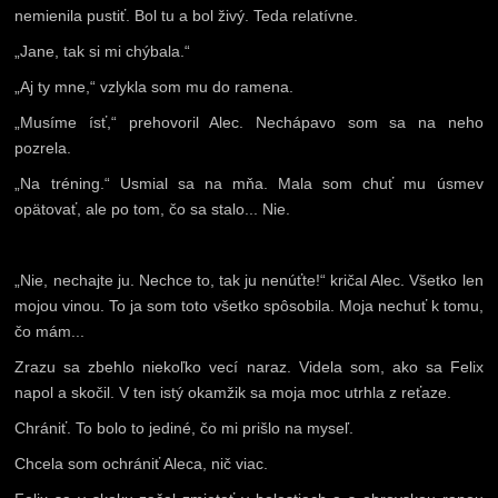
nemienila pustiť. Bol tu a bol živý. Teda relatívne.
„Jane, tak si mi chýbala.“
„Aj ty mne,“ vzlykla som mu do ramena.
„Musíme ísť,“ prehovoril Alec. Nechápavo som sa na neho
pozrela.
„Na tréning.“ Usmial sa na mňa. Mala som chuť mu úsmev
opätovať, ale po tom, čo sa stalo... Nie.
„Nie, nechajte ju. Nechce to, tak ju nenúťte!“ kričal Alec. Všetko len
mojou vinou. To ja som toto všetko spôsobila. Moja nechuť k tomu,
čo mám...
Zrazu sa zbehlo niekoľko vecí naraz. Videla som, ako sa Felix
napol a skočil. V ten istý okamžik sa moja moc utrhla z reťaze.
Chrániť. To bolo to jediné, čo mi prišlo na myseľ.
Chcela som ochrániť Aleca, nič viac.