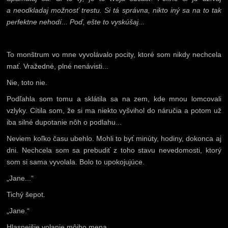
a neodkladaj možnosť trestu. Si tá správna, nikto iný sa na to tak
perfektne nehodí... Poď, ešte to vyskúšaj...
To monštrum vo mne vyvolávalo pocity, ktoré som nikdy nechcela
mať. Vražedné, plné nenávisti...
Nie, toto nie.
Podľahla som tomu a sklátila sa na zem, kde mnou lomcovali
vzlyky. Cítila som, že si ma niekto vyšvihol do náručia a potom už
iba silné dupotanie nôh o podlahu...
Neviem koľko času ubehlo. Mohli to byť minúty, hodiny, dokonca aj
dni. Nechcela som sa prebudiť z toho stavu nevedomosti, ktorý
som si sama vyvolala. Bolo to upokojujúce.
„Jane...“
Tichý šepot.
„Jane.“
Hlasnejšie volanie môjho mena.