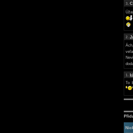
C
3.
Úžas
J
2.
Ách
veľa
Nevi
doda
k
1.
To 
Přid
Nic