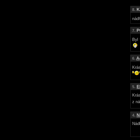
K
8.
nád
P
7.
Byl 
A
6.
Krás
E
5.
Krás
z ná
N
4.
Nádh