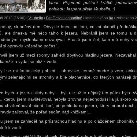
labuť. Příjemné počtení krátké jednorázo
pohledu Jaspera přeje Veubella. ;)
08.2012 (16:00) •
Veubella
•
FanFiction jednodílné
• komentováno
8×
• zobrazeno 
krásný, slunečný den. Obvykle hned po tom, co mi skončí přednáška
, ale dneska mě něco táhlo k jezeru. Nebránil jsem se tomu a d
odobnými myšlenkami nezabýval. Prostě jsem šel, kam mě nohy ved
al si opravdu krásného počasí.
hvíli jsem už mezi stromy zahlédl třpytivou hladinu jezera. Nezaváhal
okamžik a vydal se blíž k vodě.
ytl se mi fantastický pohled – obrovské, temně modré jezero, obkl
ými zelenajícími se stromky a bílé plachetnice, do kterých narážejí d
.
že bych u jezera nikdy nebyl – byl, ale už to nějaký ten pátek bylo. V
a, kterou jsem navštěvoval, nebyla zrovna nejjednodušší a já skoro k
ou chvíli věnoval učení. Teď, při pohledu na jezero, který mi bral dech,
ravdy zalitoval, že pořád sedím nad knížkami…
u jsem se zahleděl na průzračnou hladinu a po dlážděném chodníku 
plně k vodě.
dnou jsem uviděl bílý záblesk. Pár metrů ode mě něco bylo – něco, 