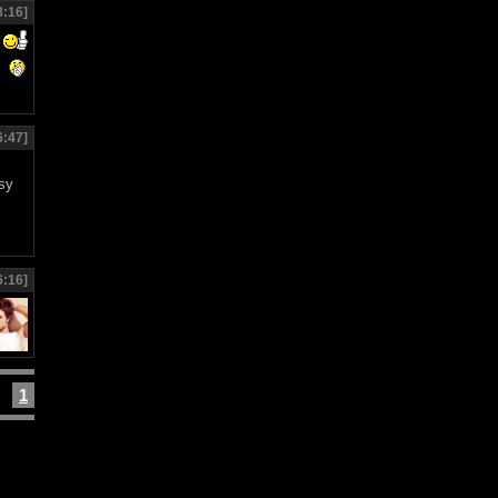
8:16]
6:47]
6:16]
1