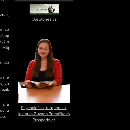
znat,
OurStories.cz
ní se
 její
 Svým
. Můj
, ale
si mě
ejích
amžik
ila a
Psycholožka, terapeutka,
rochu
lektorka Zuzana Tomášková
alo.
Prosperio.cz