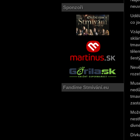
neuv
Sponzoři
Uděl
co j
Vzáp
sklá
tmav
těle
šest
Nevě
roze
Muse
Fandíme Stmívání.eu
nedů
tmav
zast
Možn
nest
divn
Dívk