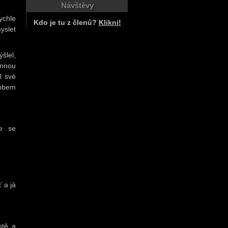
Návštěvy
ychle
Kdo je tu z členů?
Klikni!
yslet
šlel,
annou
l své
sobem
de se
 a já
stě a