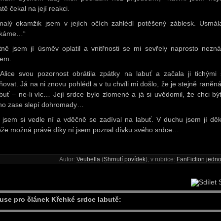
tě čekal na její reakci.
alý okamžik jsem v jejích očích zahlédl potěšený záblesk. Usmál
čkáme…“
tně jsem jí úsměv oplatil a vnitřnosti se mi sevřely naprosto nez
tem.
Alice svou pozornost obrátila zpátky na labuť a začala ji tichými 
ňovat. Já na ni znovu pohlédl a v tu chvíli mi došlo, že je stejně raněn
abuť – ne-li víc… Její srdce bylo zlomené a já si uvědomil, že chci být
ho zase slepí dohromady…
l jsem si vedle ní a vděčně se zadíval na labuť. V duchu jsem jí děk
ože možná právě díky ní jsem poznal dívku svého srdce…
Autor:
Veubella
(
Shrnutí povídek
), v rubrice:
FanFiction jedno
S
use pro článek Křehké srdce labutě: