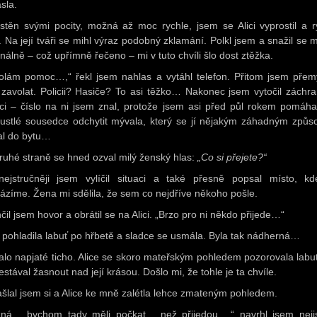
sla.
istěn svými pocity, možná až moc rychle, jsem se Alici vyprostil a r
l. Na její tváři se mihl výraz podobný zklamání. Polkl jsem a snažil se m
onálně – což upřímně řečeno – mi v tuto chvíli šlo dost ztěžka.
olám pomoc…,“ řekl jsem nahlas a vytáhl telefon. Přitom jsem přemý
zavolat. Policii? Hasiče? To asi těžko… Nakonec jsem vytočil záchr
ici – číslo na ni jsem znal, protože jsem asi před půl rokem pomáha
oustlé sousedce odchytit mývala, který se jí nějakým záhadným způ
al do bytu…
ruhé straně se hned ozval milý ženský hlas:
„Co si přejete?“
ejstručněji jsem vylíčil situaci a také přesně popsal místo, k
ázíme. Žena mi sdělila, že sem co nejdříve někoho pošle.
il jsem hovor a obrátil se na Alici. „Brzo pro ni někdo přijede…“
e pohladila labuť po hřbetě a sladce se usmála. Byla tak nádherná…
alo napjaté ticho. Alice se skoro mateřským pohledem pozorovala labuť
stával žasnout nad její krásou. Došlo mi, že tohle je ta chvíle.
šlal jsem si a Alice ke mně zalétla lehce zmateným pohledem.
ná… bychom tady měli počkat… než přijedou…,“ navrhl jsem neji