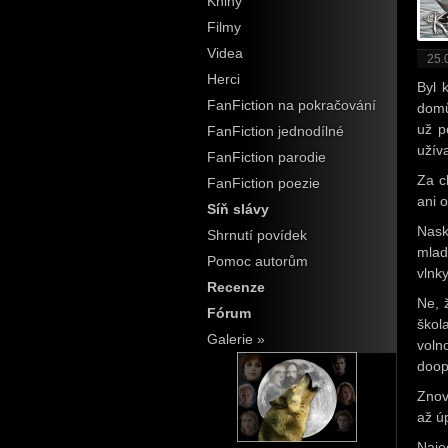
Knihy
Filmy
Videa
25.
Herci
Byl 
FanFiction na pokračování
domů
už p
FanFiction jednodílné
užív
FanFiction parodie
Za c
FanFiction poezie
ani 
Síň slávy
Nask
Shrnutí povídek
mlad
Pomoc autorům
vlnky
Recenze
Ne, 
Fórum
škol
Galerie »
voln
doop
Znov
až ú
Naje