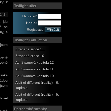
vky z
Twilight účet
2242×
Uživatel:
, jdu
Heslo:
ál se
Registrace
ly, a
Twilight FanFiction
 jsem
Ztracené srdce 11.
Ztracené srdce 10.
opené
robné
Abi Swanová kapitola 12
Abi Swanová kapitola 11
ysoká
Abi Swanová kapitola 10
aždou
A bit of different (reality) - 6.
 jsem
kapitola
A bit of different (reality) - 5.
došel
kapitola
Partnerské stránky
co mě