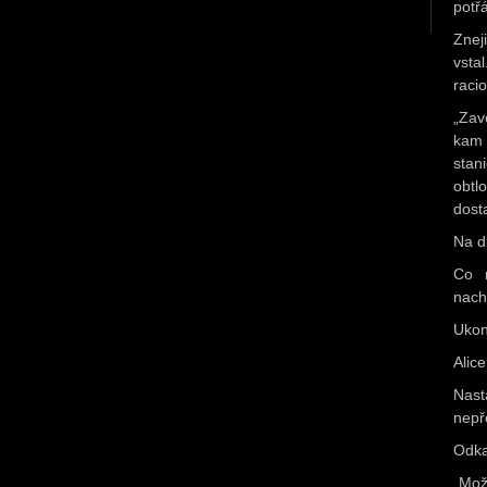
potřá
Znej
vsta
raci
„Zav
kam 
stan
obtl
dost
Na d
Co n
nach
Ukonč
Alic
Nast
nepře
Odka
„Mož