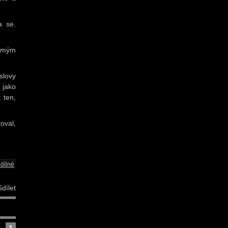
a se.
námým
slovy
á jako
 ten,
oval,
dílné
dílet