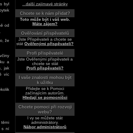
s byl
...další zajímavé stránky
bytek
Chcete se k nám přidat?
Toto může být i váš web.
Máte zájem?
mě od
.
Ověřování přispěvatelů
Jste Přispěvateli a chcete se
o, že
stát
Ověřenými přispěvateli?
Profi přispěvatelé
včiny
Jste Ověřenými přispěvateli a
uku a
chcete se stát
, jak
Profi přispěvateli?
ě víc
I vaše znalosti mohou být
k užitku
Přidejte se k Pomoci
kolik
začínajícím autorům.
Hledají se pomocníčci
Chcete pomoci při rozvoji
webu?
I vy se můžete stát
 těmi
administrátory.
Nábor administrátorů
 s ní