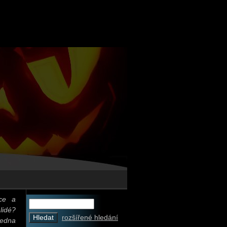
ice a
lidé?
rozšířené hledání
jedna