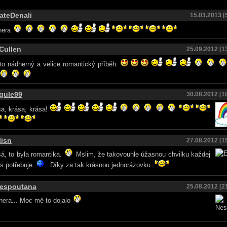
ateDenali
15.03.2013 [
hera
Cullen
25.09.2012 [1
to nádherný a velice romantický příběh.
gule99
30.08.2012 [1
a, krása, krása!
lisn
27.08.2012 [1
á, to byla romantika.
Mslim, že takovouhle úžasnou chvilku každej
s potřebuje.
. Díky za tak krásnou jednorázovku.
espoutana
25.08.2012 [2
era... Moc mě to dojalo