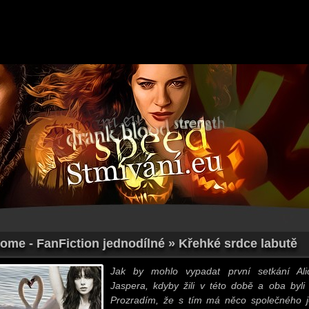
Home - FanFiction jednodílné » Křehké srdce labutě
Jak by mohlo vypadat první setkání Al
Jaspera, kdyby žili v této době a oba byli 
Prozradím, že s tím má něco společného 