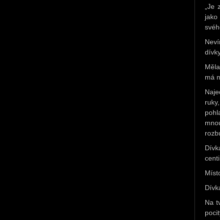
„Je 
jako
svéh
Neví
dívky
Měla
má n
Naje
ruky
pohl
mnou
rozbu
Dívk
cent
Míst
Dívk
Na t
poci