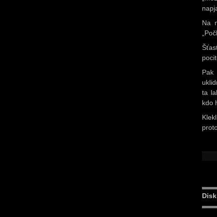
napja
Na m
„Po
Šťas
poci
Pak 
uklid
ta l
kdo 
Klek
prot
Disk