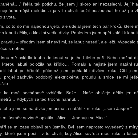
zraněná…,“ řekla tak potichu, že jsem ji skoro ani nezaslechl. Její hla
 nejnádhernější melodie a já v tu chvíli toužil poslouchat ho už po z
o života.
m, co to do mě najednou vjelo, ale udělal jsem těch pár kroků, které 
 s labutí dělily, a klekl si vedle dívky. Pohledem jsem opět zalétl k labuti
 pravdu – předtím jsem si nevšiml, že labuť nesedí, ale leží. Vypadalo t
ěco s nohou.
dnou mě ovládla touha dotknout se jejího bílého peří. Nebo možná dí
, kterou labuti položila na křídlo… Pomalu a nejistě jsem natáhl r
adil labuť po hřbetě, přičemž jsem pohladil i dívčinu ruku. Cítil jsem
 projel záchvěv podobný elektrickému proudu a srdce se mi ješt
šilo.
a ke mně nechápavě vzhlédla. Bože… Naše obličeje dělilo jen ně
imetrů… Kdybych se teď trochu nahnul…
o toho jsem se na dívku jen usmál a natáhl k ní ruku. „Jsem Jasper.“
a mi úsměv nevinně oplatila. „Alice… Jmenuju se Alice.“
váři se mi zase objevil ten úsměv. Byl jsem naprosto vyvedený z míry
ty, které jsem pocítil v tu chvíli, kdy Alice sevřela mou ruku a lehce