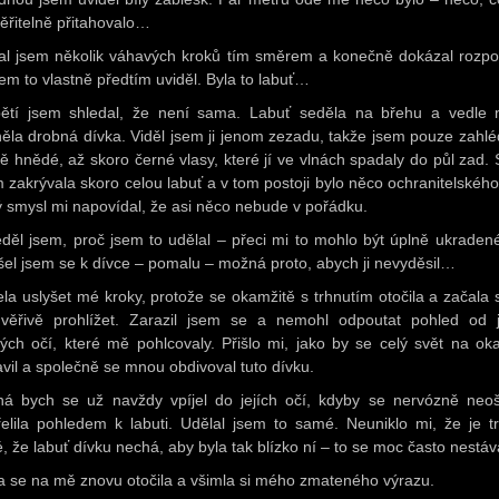
ěřitelně přitahovalo…
al jsem několik váhavých kroků tím směrem a konečně dokázal rozpo
sem to vlastně předtím uviděl. Byla to labuť…
ětí jsem shledal, že není sama. Labuť seděla na břehu a vedle 
něla drobná dívka. Viděl jsem ji jenom zezadu, takže jsem pouze zahlédl
ě hnědé, až skoro černé vlasy, které jí ve vlnách spadaly do půl zad.
m zakrývala skoro celou labuť a v tom postoji bylo něco ochranitelského
ý smysl mi napovídal, že asi něco nebude v pořádku.
děl jsem, proč jsem to udělal – přeci mi to mohlo být úplně ukradené
šel jsem se k dívce – pomalu – možná proto, abych ji nevyděsil…
la uslyšet mé kroky, protože se okamžitě s trhnutím otočila a začala 
věřivě prohlížet. Zarazil jsem se a nemohl odpoutat pohled od j
ých očí, které mě pohlcovaly. Přišlo mi, jako by se celý svět na ok
avil a společně se mnou obdivoval tuto dívku.
á bych se už navždy vpíjel do jejích očí, kdyby se nervózně neoš
řelila pohledem k labuti. Udělal jsem to samé. Neuniklo mi, že je t
é, že labuť dívku nechá, aby byla tak blízko ní – to se moc často nestáv
a se na mě znovu otočila a všimla si mého zmateného výrazu.