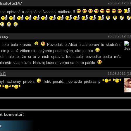
harlotte147
25.08.2012 [1
ne opísané a originálne.Naoozaj nádhera !!
essy
25.08.2012 [1
, toto bolo krásne.
Poviedok o Alice a Jasperovi tu skutočne
 nie je a už vôbec nie takýchto podarených, ako je táto.
em, ale to, že si tu z nich spravila ľudí, celej poviedke podľa mňa
lo ešte viac kúzla. Naozaj krásne, veľmi sa mi to páčilo.
iki1
25.08.2012 [1
byl nádherný příběh.
Tolik pocitů... opravdu překrásný
at komentář:
k: