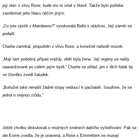
její otec z vlivu Rose, bude mu to vrtat v hlavě. Takže bylo potřeba
zaměstnat jeho hlavu něčím jiným.
„Co jste zjistili v Aberdeenu?“ vyrukovala Bella s otázkou. Její záměr se
podařil.
Charlie zamrkal, propuštěn z vlivu Rose, a konečně nahodil mozek.
„Mají tam podobný případ vraždy, oběť byla žena. Její orgány se našly
naaranžované po celém jejím bytě,“ Charlie se otřásl, jen z těch fotek by
se člověku zvedl žaludek.
„Bohužel také nenašli žádné stopy vedoucí k pachateli. Soudíme, že se
jedná o stejnou zrůdu.“
Ještě chvilku diskutovali o možných směrech dalšího vyšetřování. Pak se
ale Esme zvedla, že je unavená, a Rose s Emmettem se musejí