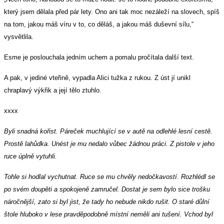
který jsem dělala před pár lety. Ono ani tak moc nezáleží na slovech, spíš
na tom, jakou máš víru v to, co děláš, a jakou máš duševní sílu,“
vysvětlila.
Esme je poslouchala jedním uchem a pomalu pročítala další text.
A pak, v jediné vteřině, vypadla Alici tužka z rukou. Z úst jí unikl
chraplavý výkřik a její tělo ztuhlo.
xxxx
Byli snadná kořist. Páreček muchlující se v autě na odlehlé lesní cestě.
Prostě lahůdka. Unést je mu nedalo vůbec žádnou práci. Z pistole v jeho
ruce úplně vytuhli.
Tohle si hodlal vychutnat. Ruce se mu chvěly nedočkavostí. Rozhlédl se
po svém doupěti a spokojeně zamručel. Dostat je sem bylo sice trošku
náročnější, zato si byl jist, že tady ho nebude nikdo rušit. O staré důlní
štole hluboko v lese pravděpodobně místní neměli ani tušení. Vchod byl