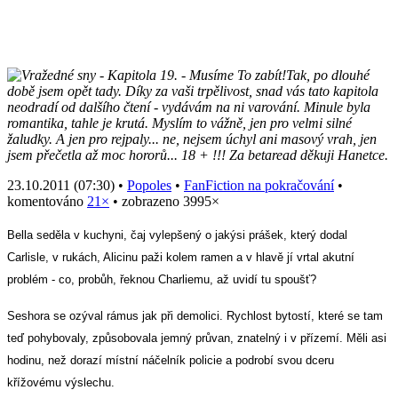
Tak, po dlouhé
době jsem opět tady. Díky za vaši trpělivost, snad vás tato kapitola
neodradí od dalšího čtení - vydávám na ni varování. Minule byla
romantika, tahle je krutá. Myslím to vážně, jen pro velmi silné
žaludky. A jen pro rejpaly... ne, nejsem úchyl ani masový vrah, jen
jsem přečetla až moc hororů... 18 + !!! Za betaread děkuji Hanetce.
23.10.2011 (07:30) •
Popoles
•
FanFiction na pokračování
•
komentováno
21×
• zobrazeno 3995×
Bella seděla v kuchyni, čaj vylepšený o jakýsi prášek, který dodal
Carlisle, v rukách, Alicinu paži kolem ramen a v hlavě jí vrtal akutní
problém - co, probůh, řeknou Charliemu, až uvidí tu spoušť?
Seshora se ozýval rámus jak při demolici. Rychlost bytostí, které se tam
teď pohybovaly, způsobovala jemný průvan, znatelný i v přízemí. Měli asi
hodinu, než dorazí místní náčelník policie a podrobí svou dceru
křížovému výslechu.