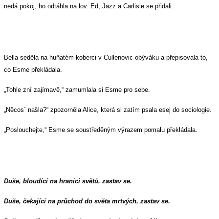
nedá pokoj, ho odtáhla na lov. Ed, Jazz a Carlisle se přidali.
Bella seděla na huňatém koberci v Cullenovic obýváku a přepisovala to,
co Esme překládala.
„Tohle zní zajímavě,“ zamumlala si Esme pro sebe.
„Něcos´ našla?“ zpozorněla Alice, která si zatím psala esej do sociologie.
„Poslouchejte,“ Esme se soustředěným výrazem pomalu překládala.
Duše, bloudící na hranici světů, zastav se.
Duše, čekající na průchod do světa mrtvých, zastav se.