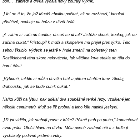
bolí…“ zapředl a dívka vydala nový zoufalý výkřik.
„
Líbí se ti to, že jo? Musíš chvilku počkat, až se rozžhaví,“ broukal
přívětivě, nedbaje na hrůzu v dívčí tváři.
„
A zatím si zaříznu čuníka, chceš se dívat? Jistěže chceš, koukej, jak se
začíná cukat.“ Přistoupil k muži a skalpelem mu přejel přes lýtko. Tělo
sebou škublo, výdech se ještě v hrdle změnil na bolestivý sten.
Rozšklebená rána skoro nekrvácela, jak většina krve stekla do těla do
horní části.
„
Výborně, takhle si můžu chvilku hrát a přitom ušetřím krev. Sleduj,
drahoušku, jak se bude čuník cukat.“
Nařízl kůži na lýtku, pak udělal dva souběžné tenké řezy, vzdálené jen
několik centimetrů. Muž se již probral a jeho křik naplnil jeskyni.
„
Už jsi viděla, jak stahují prase z kůže? Pěkně pruh po pruhu,“ komentoval
svou práci. Otočil hlavu na dívku. Měla pevně zavřené oči a z hrdla jí
vycházely podivně pištivé zvuky.