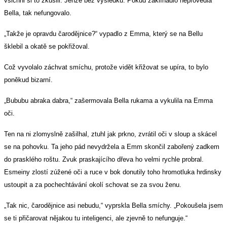
všichni si to zkusili. Jenže bez výsledku. Pokud zaklínadlo neprovedla
Bella, tak nefungovalo.
„Takže je opravdu čarodějnice?“ vypadlo z Emma, který se na Bellu
šklebil a okatě se pokřižoval.
Což vyvolalo záchvat smíchu, protože vidět křižovat se upíra, to bylo
poněkud bizarní.
„Bububu abraka dabra,“ zašermovala Bella rukama a vykulila na Emma
oči.
Ten na ni zlomyslně zašilhal, ztuhl jak prkno, zvrátil oči v sloup a skácel
se na pohovku. Ta jeho pád nevydržela a Emm skončil zabořený zadkem
do prasklého roštu. Zvuk praskajícího dřeva ho velmi rychle probral.
Esmeiny zlostí zúžené oči a ruce v bok donutily toho hromotluka hrdinsky
ustoupit a za pochechtávání okolí schovat se za svou ženu.
„Tak nic, čarodějnice asi nebudu,“ vyprskla Bella smíchy. „Pokoušela jsem
se ti přičarovat nějakou tu inteligenci, ale zjevně to nefunguje.“