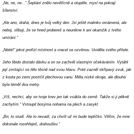
„
Ne, ne, ne...“ Šeptání znělo nevěřícně a otupěle, mysl na pokraji
šílenství.
„
Ale ano, drahá, dnes je tvůj velký den. Jsi ještě malinko omámená, ale
neboj, slibuji, že se hned probereš a neunikne ti ani okamžik z tvého
umírání.“
„
Nééé!“ jekot prořízl místnost a vracel se ozvěnou. Uviděla svého přítele.
Jeho libido dostalo dávku a on se zachvěl slastným očekáváním. Vytáhl
její zmítající se tělo těsně nad svou hlavu. Poté zazněl skřípavý zvuk, jak
z kouta po zemi postrčil plechovou vanu. Měla nízké okraje, ale dlouhá
byla téměř dva metry.
„
Víš, nechci, aby se tvoje krev jen tak vsákla do země. Takže si ji pěkně
zachytím.“ Vstoupil bosýma nohama na plech a zasykl.
„
Brr, to studí. Ale to nevadí, za chvíli už mi bude teplíčko. Věřím, že mne
dokonale rozehřeješ, drahoušku.“