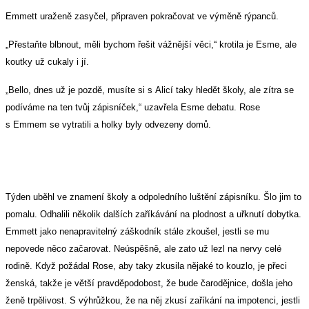
Emmett uraženě zasyčel, připraven pokračovat ve výměně rýpanců.
„Přestaňte blbnout, měli bychom řešit vážnější věci,“ krotila je Esme, ale
koutky už cukaly i jí.
„Bello, dnes už je pozdě, musíte si s Alicí taky hledět školy, ale zítra se
podíváme na ten tvůj zápisníček,“ uzavřela Esme debatu. Rose
s Emmem se vytratili a holky byly odvezeny domů.
Týden uběhl ve znamení školy a odpoledního luštění zápisníku. Šlo jim to
pomalu. Odhalili několik dalších zaříkávání na plodnost a uřknutí dobytka.
Emmett jako nenapravitelný záškodník stále zkoušel, jestli se mu
nepovede něco začarovat. Neúspěšně, ale zato už lezl na nervy celé
rodině. Když požádal Rose, aby taky zkusila nějaké to kouzlo, je přeci
ženská, takže je větší pravděpodobost, že bude čarodějnice, došla jeho
ženě trpělivost. S výhrůžkou, že na něj zkusí zaříkání na impotenci, jestli