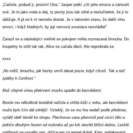
„Carlisle, probuď ji, prosím! Ona,“ Jasper polkl „cítí jeho emoce a zároveň
své. Je to jako voda a olej, ty pocity jsou tak silné a neslučitelné, že jí to
ubližuje. A já se k ní nemohu dostat. Je v takovém stavu, že další vlnu
emocí, i když kladných, by její nervová soustava nezvládla!“
Zarazil se a následující vteřině se pokojem mihla rozmazaná šmouha. Do
koupelny to stihl tak tak, Alice se začala dávit. Ale neprobrala se.
xxxx
„
No vidíš, broučku, jak hezky umíš dávat pozor, když chceš. Tak a teď
zpátky k čuníkovi.“
Muž zřejmě vinou překrvení mozku upadlo do bezvědomí.
Bestie mu několikrát brutálně nařízla a strhla kůži z nohu, ale bezvědomí
muže bylo čím dál silnější. Vzteklý, že se mu hra nedaří podle představ,
vytáhl oběť téměř ke stropu. Plechovou vanu přemístil pod visící tělo a
jedním dlouhým řezem od rozkroku až po krk otevřel břišní dutinu. Lesklé
vnitřnosti se vyvalily ven, držíce jen za jemné tkáně. Krev, natlakovaná