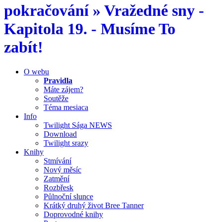
pokračování » Vražedné sny -
Kapitola 19. - Musíme To
zabít!
O webu
Pravidla
Máte zájem?
Soutěže
Téma mesiaca
Info
Twilight Sága NEWS
Download
Twilight srazy
Knihy
Stmívání
Nový měsíc
Zatmění
Rozbřesk
Půlnoční slunce
Krátký druhý život Bree Tanner
Doprovodné knihy