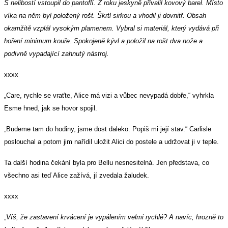
S nelibostí vstoupil do pantoflí. Z roku jeskyně přivalil kovový barel. Místo
víka na něm byl položený rošt. Škrtl sirkou a vhodil ji dovnitř. Obsah
okamžitě vzplál vysokým plamenem. Vybral si materiál, který vydává při
hoření minimum kouře. Spokojeně kývl a položil na rošt dva nože a
podivně vypadající zahnutý nástroj.
xxxx
„Care, rychle se vraťte, Alice má vizi a vůbec nevypadá dobře,“ vyhrkla
Esme hned, jak se hovor spojil.
„Budeme tam do hodiny, jsme dost daleko. Popiš mi její stav.“ Carlisle
poslouchal a potom jim nařídil uložit Alici do postele a udržovat ji v teple.
Ta další hodina čekání byla pro Bellu nesnesitelná. Jen představa, co
všechno asi teď Alice zažívá, jí zvedala žaludek.
xxxx
„
Víš, že zastavení krvácení je vypálením velmi rychlé? A navíc, hrozně to