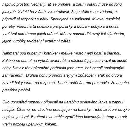
naplnilo prostor. Nechal ji, ať se probere, a zatím odtáhl muže do rohu
jeskyně. Svlékl ho z šatů. Zkontroloval, že je stále v bezvědomí, a
připravil si rozporku s háky. Spokojeně se zašklebil. Miloval řeznické
potřeby, všechna ta udělátka pro porážky a bourání dobytka a prasat
využíval nad rámec jejich určení. Měl by napsat děkovný list výrobcům,
jejich výrobky vydržely i extrémní zátěž.
Nahmatal pod hubeným kotníkem měkké místo mezi kostí a šlachou.
Zálibně se usmál na vykošťovací nůž a následně jej silou vrazil do lidské
nohy. Krev z rány okamžitě potřísnila jeho ruce, což ocenil spokojeným
zamručením. Druhou nohu propíchl stejným způsobem. Pak do otvoru
zavedl háky visící na rozporce. Tiché zasténání mu prozradilo, že se jeho
prasátko probírá.
Oko uprostřed rozporky připevnil na karabinu ocelového lanka a zapnul
naviják. Úžasné, co všechno pracuje jen na baterky. Tiché bzučení strojku
naplnilo jeskyni. Bzučení bylo náhle vystřídáno bolestivými steny a o pár
vteřin později úpěnlivým křikem.