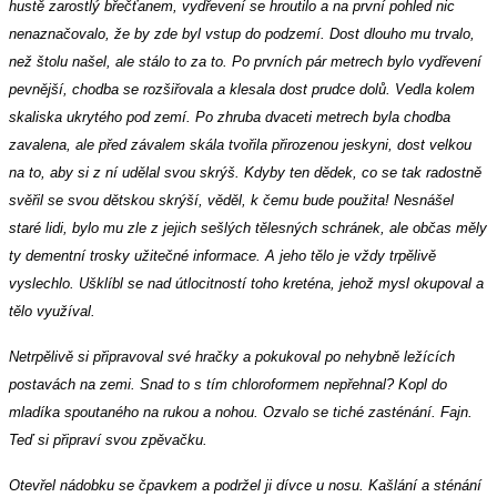
hustě zarostlý břečťanem, vydřevení se hroutilo a na první pohled nic
nenaznačovalo, že by zde byl vstup do podzemí. Dost dlouho mu trvalo,
než štolu našel, ale stálo to za to. Po prvních pár metrech bylo vydřevení
pevnější, chodba se rozšiřovala a klesala dost prudce dolů. Vedla kolem
skaliska ukrytého pod zemí. Po zhruba dvaceti metrech byla chodba
zavalena, ale před závalem skála tvořila přirozenou jeskyni, dost velkou
na to, aby si z ní udělal svou skrýš. Kdyby ten dědek, co se tak radostně
svěřil se svou dětskou skrýší, věděl, k čemu bude použita! Nesnášel
staré lidi, bylo mu zle z jejich sešlých tělesných schránek, ale občas měly
ty dementní trosky užitečné informace. A jeho tělo je vždy trpělivě
vyslechlo. Ušklíbl se nad útlocitností toho kreténa, jehož mysl okupoval a
tělo využíval.
Netrpělivě si připravoval své hračky a pokukoval po nehybně ležících
postavách na zemi. Snad to s tím chloroformem nepřehnal? Kopl do
mladíka spoutaného na rukou a nohou. Ozvalo se tiché zasténání. Fajn.
Teď si připraví svou zpěvačku.
Otevřel nádobku se čpavkem a podržel ji dívce u nosu. Kašlání a sténání