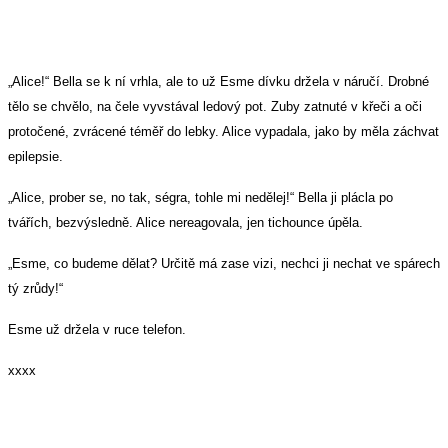
„Alice!“ Bella se k ní vrhla, ale to už Esme dívku držela v náručí. Drobné
tělo se chvělo, na čele vyvstával ledový pot. Zuby zatnuté v křeči a oči
protočené, zvrácené téměř do lebky. Alice vypadala, jako by měla záchvat
epilepsie.
„Alice, prober se, no tak, ségra, tohle mi nedělej!“ Bella ji plácla po
tvářích, bezvýsledně. Alice nereagovala, jen tichounce úpěla.
„Esme, co budeme dělat? Určitě má zase vizi, nechci ji nechat ve spárech
tý zrůdy!“
Esme už držela v ruce telefon.
xxxx