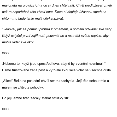
marioneta na provázcích a on si dnes chtěl hrát. Chtěl prodlužovat chvíli,
než to nepotřebné tělo zbaví krve. Dnes si dopřeje úžasnou sprchu a
přitom mu bude tahle malá děvka zpívat.
Sledoval, jak se pomalu probírá z omámení, a pomalu odkládal své šaty.
Když uslyšel první zajíknutí, pousmál se a rozsvítil světlo naplno, aby
mohla vidět své okolí.
xxxx
„Neberou to, když jsou uprostřed lovu, stejně by zvonění nevnímali.“
Esme frustrovaně zatla pěst a vytrvale zkoušela volat na všechna čísla.
„Alice!“ Bella na poslední chvíli sestru zachytila. Její tělo sebou trhlo a
málem se zřítilo z pohovky.
Po její jemné tváři začaly stékat stružky slz.
xxxx