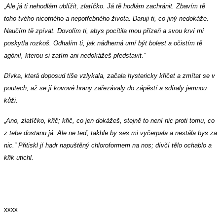
„
Ale já ti nehodlám ublížit, zlatíčko. Já tě hodlám zachránit. Zbavím tě
toho tvého nicotného a nepotřebného života. Daruji ti, co jiný nedokáže.
Naučím tě zpívat. Dovolím ti, abys pocítila mou přízeň a svou krví mi
poskytla rozkoš. Odhalím ti, jak nádherná umí být bolest a očistím tě
agónií, kterou si zatím ani nedokážeš představit.“
Dívka, která doposud tiše vzlykala, začala hystericky křičet a zmítat se v
poutech, až se jí kovové hrany zařezávaly do zápěstí a sdíraly jemnou
kůži.
„
Ano, zlatíčko, křič; křič, co jen dokážeš, stejně to není nic proti tomu, co
z tebe dostanu já. Ale ne teď, takhle by ses mi vyčerpala a nestála bys za
nic.“ Přitiskl jí hadr napuštěný chloroformem na nos; dívčí tělo ochablo a
křik utichl.
xxxx