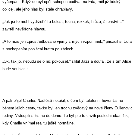
vyčerpání. Když se byl opět schopen podívat na Eda, měl již lidský
obličej, ale jeho hlas byl stále chraplavý.
„Jak jsi to mohl vydržet? Ta bolest, touha, rozkoš, hrůza, šílenství…“
zavrtěl nevěřícně hlavou.
„A to máš jen zprostředkované vjemy z mých vzpomínek,“ přisadil si Ed a
s pochopením poplácal bratra po zádech.
„Ok, tak jo, nebudu se o nic pokoušet,“ slíbil Jazz a doufal, že s tím Alice
bude souhlasit.
A pak přijel Charlie. Naštěstí netušil, o čem byl telefonní hovor Esme
během jejich cesty, takže byl jen trochu zvědavý na nové členy Cullenovic
rodiny. Vstoupili s Esme do domu. To byl pro tu chvíli poslední okamžik,
kdy Charlie vnímal realitu ještě normálně.