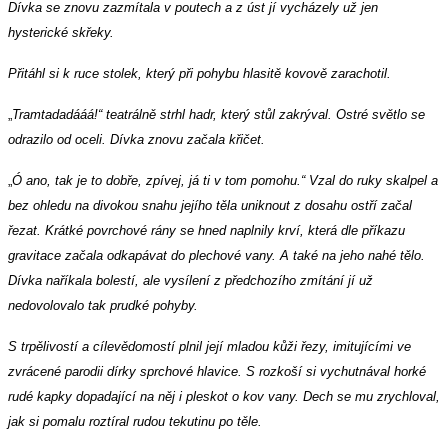
Dívka se znovu zazmítala v poutech a z úst jí vycházely už jen
hysterické skřeky.
Přitáhl si k ruce stolek, který při pohybu hlasitě kovově zarachotil.
„
Tramtadadááá!“ teatrálně strhl hadr, který stůl zakrýval. Ostré světlo se
odrazilo od oceli. Dívka znovu začala křičet.
„
Ó ano, tak je to dobře, zpívej, já ti v tom pomohu.“ Vzal do ruky skalpel a
bez ohledu na divokou snahu jejího těla uniknout z dosahu ostří začal
řezat. Krátké povrchové rány se hned naplnily krví, která dle příkazu
gravitace začala odkapávat do plechové vany. A také na jeho nahé tělo.
Dívka naříkala bolestí, ale vysílení z předchozího zmítání jí už
nedovolovalo tak prudké pohyby.
S trpělivostí a cílevědomostí plnil její mladou kůži řezy, imitujícími ve
zvrácené parodii dírky sprchové hlavice. S rozkoší si vychutnával horké
rudé kapky dopadající na něj i pleskot o kov vany. Dech se mu zrychloval,
jak si pomalu roztíral rudou tekutinu po těle.