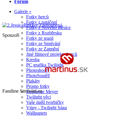
Fórum
Galerie »
Fotky herců
Fotky z natáčení
Fotky z Nového měsíce
Fotky z Rozbřesku
Sponzoři
Fotky ze srazů
Fotky ze Stmívání
Fotky ze Zatmění
Jiné filmové projekty herců
Kresba
PC grafika Twilight
Photoshooty
PhotoSoutěž
Plakáty
Promo fotky
Fandíme Stmívání.eu
Stephenie Meyer
Twilight věci
Vaše další tvorbičky
Vtipy - Twilight Sága
Wallpapers