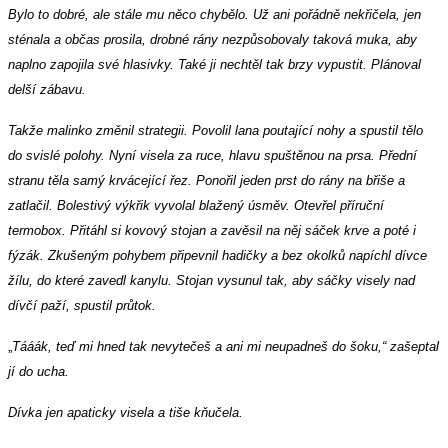
Bylo to dobré, ale stále mu něco chybělo. Už ani pořádně nekřičela, jen
sténala a občas prosila, drobné rány nezpůsobovaly taková muka, aby
naplno zapojila své hlasivky. Také ji nechtěl tak brzy vypustit. Plánoval
delší zábavu.
Takže malinko změnil strategii. Povolil lana poutající nohy a spustil tělo
do svislé polohy. Nyní visela za ruce, hlavu spuštěnou na prsa. Přední
stranu těla samý krvácející řez. Ponořil jeden prst do rány na břiše a
zatlačil. Bolestivý výkřik vyvolal blažený úsměv. Otevřel příruční
termobox. Přitáhl si kovový stojan a zavěsil na něj sáček krve a poté i
fýzák. Zkušeným pohybem připevnil hadičky a bez okolků napíchl dívce
žílu, do které zavedl kanylu. Stojan vysunul tak, aby sáčky visely nad
dívčí paží, spustil průtok.
„
Tááák, teď mi hned tak nevytečeš a ani mi neupadneš do šoku,“ zašeptal
jí do ucha.
Dívka jen apaticky visela a tiše kňučela.