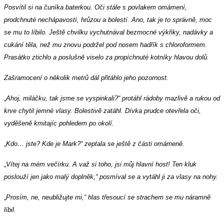
Posvítil si na čuníka baterkou. Oči stále s povlakem omámení,
prodchnuté nechápavostí, hrůzou a bolestí. Ano, tak je to správně, moc
se mu to líbilo. Ještě chvilku vychutnával bezmocné výkřiky, nadávky a
cukání těla, než mu znovu podržel pod nosem hadřík s chloroformem.
Prasátko ztichlo a poslušně viselo za propíchnuté kotníky hlavou dolů.
Zašramocení o několik metrů dál přitáhlo jeho pozornost.
„
Ahoj, miláčku, tak jsme se vyspinkali?“ protáhl rádoby mazlivě a rukou od
krve chytil jemné vlasy. Bolestivě zatáhl. Dívka prudce otevřela oči,
vyděšeně kmitajíc pohledem po okolí.
„
Kdo… jste? Kde je Mark?“ zeptala se ještě z části omámeně.
„
Vítej na mém večírku. A važ si toho, jsi můj hlavní host! Ten kluk
poslouží jen jako malý doplněk,“ posmíval se a vytáhl ji za vlasy na nohy.
„
Prosím, ne, neubližujte mi,“ hlas třesoucí se strachem se mu náramně
líbil.