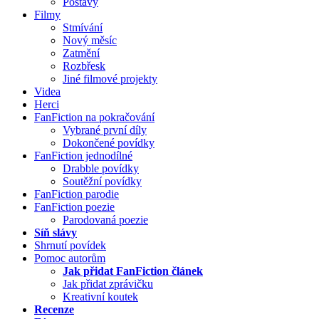
Postavy
Filmy
Stmívání
Nový měsíc
Zatmění
Rozbřesk
Jiné filmové projekty
Videa
Herci
FanFiction na pokračování
Vybrané první díly
Dokončené povídky
FanFiction jednodílné
Drabble povídky
Soutěžní povídky
FanFiction parodie
FanFiction poezie
Parodovaná poezie
Síň slávy
Shrnutí povídek
Pomoc autorům
Jak přidat FanFiction článek
Jak přidat zprávičku
Kreativní koutek
Recenze