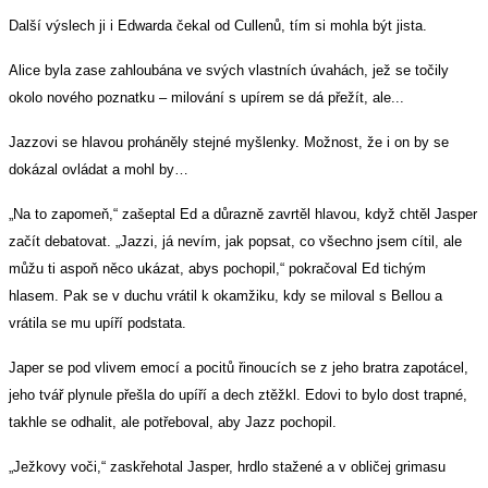
Další výslech ji i Edwarda čekal od Cullenů, tím si mohla být jista.
Alice byla zase zahloubána ve svých vlastních úvahách, jež se točily
okolo nového poznatku – milování s upírem se dá přežít, ale...
Jazzovi se hlavou proháněly stejné myšlenky. Možnost, že i on by se
dokázal ovládat a mohl by…
„Na to zapomeň,“ zašeptal Ed a důrazně zavrtěl hlavou, když chtěl Jasper
začít debatovat. „Jazzi, já nevím, jak popsat, co všechno jsem cítil, ale
můžu ti aspoň něco ukázat, abys pochopil,“ pokračoval Ed tichým
hlasem. Pak se v duchu vrátil k okamžiku, kdy se miloval s Bellou a
vrátila se mu upíří podstata.
Japer se pod vlivem emocí a pocitů řinoucích se z jeho bratra zapotácel,
jeho tvář plynule přešla do upíří a dech ztěžkl. Edovi to bylo dost trapné,
takhle se odhalit, ale potřeboval, aby Jazz pochopil.
„Ježkovy voči,“ zaskřehotal Jasper, hrdlo stažené a v obličej grimasu