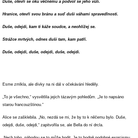
Duše, otevři se oku věčnému a podvol se jeho vůli.
Hranice, otevři svou bránu a suď duši váhami spravedlnosti.
Duše, odejdi, kam ti káže soudce, a neohlížej se.
Strážce mrtvých, odnes duši tam, kam patří.
Duše, odejdi, duše, odejdi, duše, odejdi.
Esme zmlkla, ale dívky na ni dál v očekávání hleděly.
„To je všechno,“ vysvětlila jejich tázavým pohledům. „Je to napsáno
starou francouzštinou.“
Alice se zašklebila. „No, nezdá se mi, že by to k něčemu bylo. Duše,
odejdi, duše, odejdi,“ zapitvořila se, ale Bella do ní drcla.
„Nech toho, náhodou se to může hodit. Je to hodně podobné exorcismu,