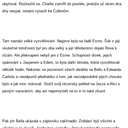
ubytovat. Rozloučili se. Charlie zamířil do postele, protože už skoro dva
dny nespal, ostatní vyrazili ke Cullenům.
Tam nastalo velké vysvětlování. Nejprve byla na řadě Esme. Šok z její
skutečné totožnosti byl pro oba velký a její těhotenství dojalo Rose k
slzám. Ale překvapeni nebyli jen z Esme. Schopnosti dívek, jejich
spárování s Jasperem a Edem, to byla další témata, která vysvětlovali
několik hodin. Nakonec se pozornost všech obrátila na Bellu a Edwarda.
Carlisle si neodpustil přednášku o tom, jak nezodpovědné jejich chování
bylo a jak moc riskovali. Stočil svůj otcovský pohled na Jazze a Alici s
jasným varováním, aby ani nepomysleli na to si to také zkusit.
Pak jim Bella ukázala v zápisníku zaklínadlo. Zvědaví byli všichni a