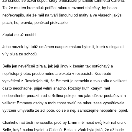
Ze schodů se ozval dupot, který předcházel příchodu Emmetta Cullena.
To, že mu ten hromotluk potřásl rukou s razancí sbíječky, by ho ani
nepřekvapilo, ale že měl na tváři šmouhu od malty a ve vlasech jakýsi
prach, ho, pravda, poněkud překvapilo.
Zeptat se už nestihl.
Jeho mozek byl totiž omámen nadpozemskou bytostí, která s elegancí
víly plula ze schodů.
Bella jen nevěřícně zírala, jak její jindy k ženám tak ostýchavý a
nepřístupný otec prudce rudne a blekotá v rozpacích. Kostrbaté
vysvětlení z Roseiných rtů, že Emmett je nemehlo a svou sílu a velikost
často neodhadne, přijal velmi snadno. Rozbitý kufr, kterým měl
nedopatřením prorazit zeď u Bellina pokoje, mu jako důkaz postačoval a
velikost Emmovy osoby a mohutnost svalů na rukou zase vysvětlovala
vytržení umyvadla ze zdi poté, co se o něj, samozřejmě neopatrně, opřel.
Charlieho naštěstí nenapadlo, proč by Emm měl nosit svůj kufr nahoru k
Belle, když budou bydlet u Cullenů. Bella si však byla jistá, že až bude