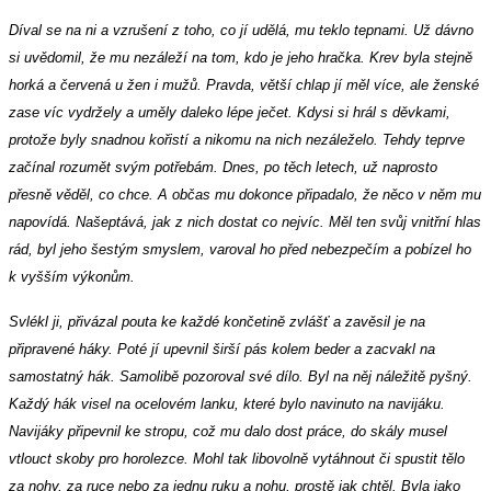
Díval se na ni a vzrušení z toho, co jí udělá, mu teklo tepnami. Už dávno
si uvědomil, že mu nezáleží na tom, kdo je jeho hračka. Krev byla stejně
horká a červená u žen i mužů. Pravda, větší chlap jí měl více, ale ženské
zase víc vydržely a uměly daleko lépe ječet. Kdysi si hrál s děvkami,
protože byly snadnou kořistí a nikomu na nich nezáleželo. Tehdy teprve
začínal rozumět svým potřebám. Dnes, po těch letech, už naprosto
přesně věděl, co chce. A občas mu dokonce připadalo, že něco v něm mu
napovídá. Našeptává, jak z nich dostat co nejvíc. Měl ten svůj vnitřní hlas
rád, byl jeho šestým smyslem, varoval ho před nebezpečím a pobízel ho
k vyšším výkonům.
Svlékl ji, přivázal pouta ke každé končetině zvlášť a zavěsil je na
připravené háky. Poté jí upevnil širší pás kolem beder a zacvakl na
samostatný hák. Samolibě pozoroval své dílo. Byl na něj náležitě pyšný.
Každý hák visel na ocelovém lanku, které bylo navinuto na navijáku.
Navijáky připevnil ke stropu, což mu dalo dost práce, do skály musel
vtlouct skoby pro horolezce. Mohl tak libovolně vytáhnout či spustit tělo
za nohy, za ruce nebo za jednu ruku a nohu, prostě jak chtěl. Byla jako