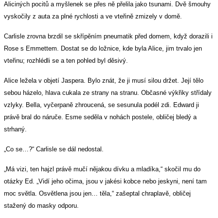
Aliciných pocitů a myšlenek se přes ně přelila jako tsunami. Dvě šmouhy
vyskočily z auta za plné rychlosti a ve vteřině zmizely v domě.
Carlisle zrovna brzdil se skřípěním pneumatik před domem, když dorazili i
Rose s Emmettem. Dostat se do ložnice, kde byla Alice, jim trvalo jen
vteřinu; rozhlédli se a ten pohled byl děsivý.
Alice ležela v objetí Jaspera. Bylo znát, že ji musí silou držet. Její tělo
sebou házelo, hlava cukala ze strany na stranu. Občasné výkřiky střídaly
vzlyky. Bella, vyčerpaně zhroucená, se sesunula podél zdi. Edward ji
právě bral do náruče. Esme seděla v nohách postele, obličej bledý a
strhaný.
„Co se…?“ Carlisle se dál nedostal.
„Má vizi, ten hajzl právě mučí nějakou dívku a mladíka,“ skočil mu do
otázky Ed. „Vidí jeho očima, jsou v jakési kobce nebo jeskyni, není tam
moc světla. Osvětlena jsou jen… těla,“ zašeptal chraplavě, obličej
stažený do masky odporu.