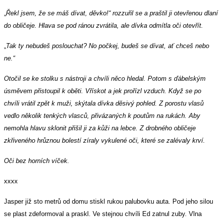
„
Řekl jsem, že se máš dívat, děvko!“ rozzuřil se a praštil ji otevřenou dlaní
do obličeje. Hlava se pod ránou zvrátila, ale dívka odmítla oči otevřít.
„
Tak ty nebudeš poslouchat? No počkej, budeš se dívat, ať chceš nebo
ne.“
Otočil se ke stolku s nástroji a chvíli něco hledal. Potom s ďábelským
úsměvem přistoupil k oběti. Vřískot a jek prořízl vzduch. Když se po
chvíli vrátil zpět k muži, skýtala dívka děsivý pohled. Z porostu vlasů
vedlo několik tenkých vlasců, přivázaných k poutům na rukách. Aby
nemohla hlavu sklonit přišil ji za kůži na lebce. Z drobného obličeje
zkřiveného hrůznou bolestí zíraly vykulené oči, které se zalévaly krví.
Oči bez horních víček.
xxxx
Jasper již sto metrů od domu stiskl rukou palubovku auta. Pod jeho silou
se plast zdeformoval a praskl. Ve stejnou chvíli Ed zatnul zuby. Vlna