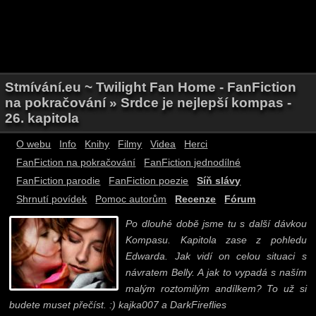
Stmívání.eu ~ Twilight Fan Home - FanFiction
na pokračování » Srdce je nejlepší kompas -
26. kapitola
O webu
Info
Knihy
Filmy
Videa
Herci
FanFiction na pokračování
FanFiction jednodílné
FanFiction parodie
FanFiction poezie
Síň slávy
Shrnutí povídek
Pomoc autorům
Recenze
Fórum
Po dlouhé době jsme tu s další dávkou
Kompasu. Kapitola zase z pohledu
Edwarda. Jak vidí on celou situaci s
návratem Belly. A jak to vypadá s naším
malým roztomilým andílkem? To už si
budete muset přečíst. :) kajka007 a DarkFireflies