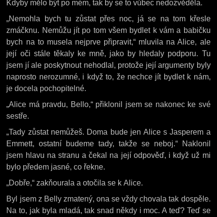
Kdyby mělo být po mém, tak by se to vůbec nedozvěděla.
„Nemohla bych tu zůstat přes noc, já se na tom křesle
zmáčknu. Nemůžu jít po tom všem bydlet k vám a babičku
bych na to musela nejprve připravit,“ mluvila na Alice, ale
její oči stále těkaly ke mně, jako by hledaly podporu. Tu
jsem jí ale poskytnout nehodlal, protože její argumenty byly
naprosto nerozumné, i když to, že nechce jít bydlet k nám,
je docela pochopitelné.
„Alice má pravdu, Bello,“ přiklonil jsem se nakonec ke své
sestře.
„Tady zůstat nemůžeš. Doma bude jen Alice s Jasperem a
Emmett, ostatní budeme tady, takže se neboj.“ Naklonil
jsem hlavu na stranu a čekal na její odpověď, i když už mi
bylo předem jasné, co řekne.
„Dobře,“ zakňourala a otočila se k Alice.
Byl jsem z Belly zmatený, ona se vždy chovala tak dospěle.
Na to, jak byla mladá, tak snad někdy i moc. A teď? Teď se