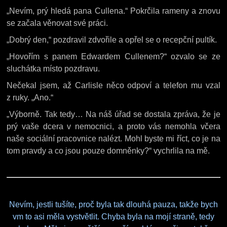
„Nevím, prý hledá pana Cullena.“ Pokrčila rameny a znovu
se začala věnovat své práci.
„Dobrý den,“ pozdravil zdvořile a opřel se o recepční pultík.
„Hovořím s panem Edwardem Cullenem?“ ozvalo se ze
sluchátka místo pozdravu.
Nečekal jsem, až Carlisle něco odpoví a telefon mu vzal
z ruky. „Ano.“
„Výborně. Tak tedy… Na náš úřad se dostala zpráva, že je
prý vaše dcera v nemocnici, a proto vás nemohla včera
naše sociální pracovnice nalézt. Mohl byste mi říct, co je na
tom pravdy a co jsou pouze domněnky?“ vychrlila na mě.
Nevím, jestli tušíte, proč byla tak dlouhá pauza, takže bych
vm to asi měla vystvětlit. Chyba byla na mojí straně, tedy