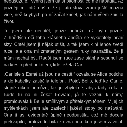
neodsuzuje,“ vyhrkl jsem další pitomost, co mě napadla. Až
později mi totiž došlo, že ji tato slova zraní ještě možná
více, než kdybych po ní začal křičet, jak nám všem zničila
život.
To jsem ale nechtěl, jenže bohužel už bylo pozdě.
Z hnědých očí toho krásného anděla se vykutálely první
slzy. Chtěl jsem ji nějak utišit, a tak jsem k ní lehce zvedl
ruce, ale ona mi zmateným gestem ruky naznačila, že ji
mám nechat být. Radši jsem ruce zase stáhl a sesunul se
na křeslo před pokojem, kde ležela Car.
„Carlisle s Esmé už jsou na cestě,“ ozvala se Alice potichu
a do kabelky zastrčila telefon. „Pojď, Bells, teď ke Carlie,
stejně nikdo nemůže, tak je zbytečné, abys tady čekala.
Bude tu na ni čekat Edward, já tě vezmu k nám,“
promlouvala k Belle smířlivým a přátelským tónem. V jejich
myšlenkách jsem ale zaslechl jakési stopy po naštvání.
Ona jí asi evidentně úplně neodpustila, což mě docela
překvapilo, protože to byla zrovna ona, kdo ji sem zavolal.