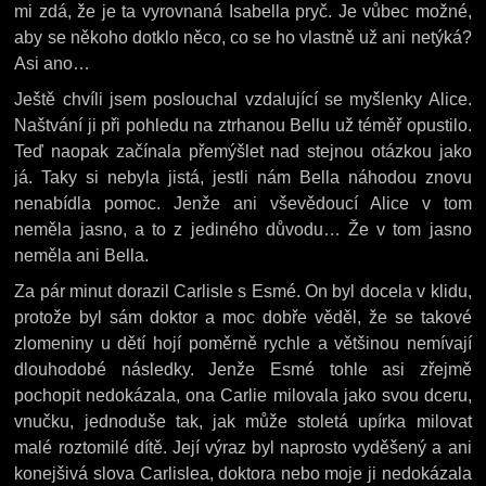
mi zdá, že je ta vyrovnaná Isabella pryč. Je vůbec možné,
aby se někoho dotklo něco, co se ho vlastně už ani netýká?
Asi ano…
Ještě chvíli jsem poslouchal vzdalující se myšlenky Alice.
Naštvání ji při pohledu na ztrhanou Bellu už téměř opustilo.
Teď naopak začínala přemýšlet nad stejnou otázkou jako
já. Taky si nebyla jistá, jestli nám Bella náhodou znovu
nenabídla pomoc. Jenže ani vševědoucí Alice v tom
neměla jasno, a to z jediného důvodu… Že v tom jasno
neměla ani Bella.
Za pár minut dorazil Carlisle s Esmé. On byl docela v klidu,
protože byl sám doktor a moc dobře věděl, že se takové
zlomeniny u dětí hojí poměrně rychle a většinou nemívají
dlouhodobé následky. Jenže Esmé tohle asi zřejmě
pochopit nedokázala, ona Carlie milovala jako svou dceru,
vnučku, jednoduše tak, jak může stoletá upírka milovat
malé roztomilé dítě. Její výraz byl naprosto vyděšený a ani
konejšivá slova Carlislea, doktora nebo moje ji nedokázala