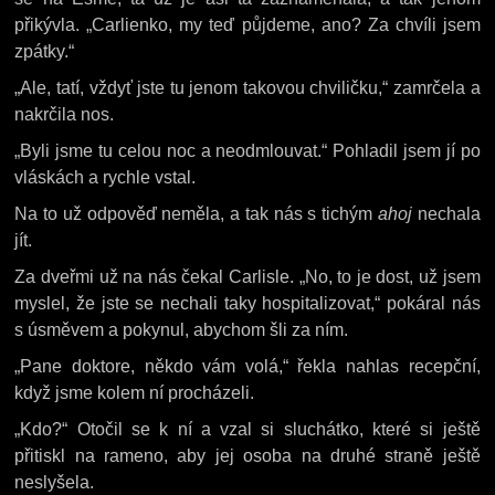
přikývla. „Carlienko, my teď půjdeme, ano? Za chvíli jsem
zpátky.“
„Ale, tatí, vždyť jste tu jenom takovou chviličku,“ zamrčela a
nakrčila nos.
„Byli jsme tu celou noc a neodmlouvat.“ Pohladil jsem jí po
vláskách a rychle vstal.
Na to už odpověď neměla, a tak nás s tichým
ahoj
nechala
jít.
Za dveřmi už na nás čekal Carlisle. „No, to je dost, už jsem
myslel, že jste se nechali taky hospitalizovat,“ pokáral nás
s úsměvem a pokynul, abychom šli za ním.
„Pane doktore, někdo vám volá,“ řekla nahlas recepční,
když jsme kolem ní procházeli.
„Kdo?“ Otočil se k ní a vzal si sluchátko, které si ještě
přitiskl na rameno, aby jej osoba na druhé straně ještě
neslyšela.