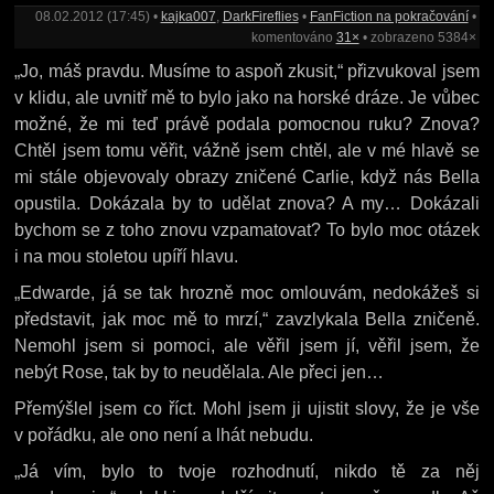
08.02.2012 (17:45) •
kajka007
,
DarkFireflies
•
FanFiction na pokračování
•
komentováno
31×
• zobrazeno 5384×
„Jo, máš pravdu. Musíme to aspoň zkusit,“ přizvukoval jsem
v klidu, ale uvnitř mě to bylo jako na horské dráze. Je vůbec
možné, že mi teď právě podala pomocnou ruku? Znova?
Chtěl jsem tomu věřit, vážně jsem chtěl, ale v mé hlavě se
mi stále objevovaly obrazy zničené Carlie, když nás Bella
opustila. Dokázala by to udělat znova? A my… Dokázali
bychom se z toho znovu vzpamatovat? To bylo moc otázek
i na mou stoletou upíří hlavu.
„Edwarde, já se tak hrozně moc omlouvám, nedokážeš si
představit, jak moc mě to mrzí,“ zavzlykala Bella zničeně.
Nemohl jsem si pomoci, ale věřil jsem jí, věřil jsem, že
nebýt Rose, tak by to neudělala. Ale přeci jen…
Přemýšlel jsem co říct. Mohl jsem ji ujistit slovy, že je vše
v pořádku, ale ono není a lhát nebudu.
„Já vím, bylo to tvoje rozhodnutí, nikdo tě za něj