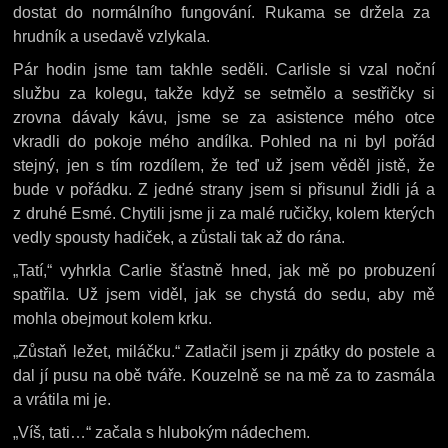
dostat do normálního fungování. Rukama se držela za
hrudník a usedavě vzlykala.
Pár hodin jsme tam takhle seděli. Carlisle si vzal noční
službu za kolegu, takže když se setmělo a sestřičky si
zrovna dávaly kávu, jsme se za asistence mého otce
vkradli do pokoje mého andílka. Pohled na ni byl pořád
stejný, jen s tím rozdílem, že teď už jsem věděl jistě, že
bude v pořádku. Z jedné strany jsem si přisunul židli já a
z druhé Esmé. Chytili jsme ji za malé ručičky, kolem kterých
vedly spousty hadiček, a zůstali tak až do rána.
„Tatí,“ vyhrkla Carlie šťastně hned, jak mě po probuzení
spatřila. Už jsem viděl, jak se chystá do sedu, aby mě
mohla obejmout kolem krku.
„Zůstaň ležet, miláčku.“ Zatlačil jsem ji zpátky do postele a
dal jí pusu na obě tváře. Kouzelně se na mě za to zasmála
a vrátila mi je.
„Víš, tati…“ začala s hlubokým nádechem.