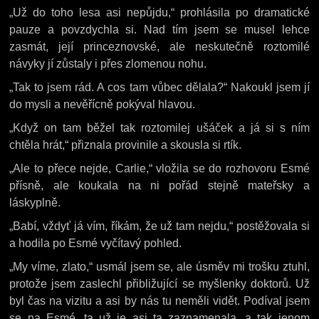
„Už do toho lesa asi nepůjdu,“ prohlásila po dramatické
pauze a povzdychla si. Nad tím jsem se musel lehce
zasmát, její princeznovské, ale neskutečně roztomilé
návyky jí zůstaly i přes zlomenou nohu.
„Tak to jsem rád. A cos tam vůbec dělala?“ Nakoukl jsem jí
do mysli a nevěřícně pokýval hlavou.
„Když on tam běžel tak roztomilej ušáček a já si s ním
chtěla hrát,“ přiznala provinile a skousla si rtík.
„Ale to přece nejde, Carlie,“ vložila se do rozhovoru Esmé
přísně, ale koukala na ni pořád stejně mateřsky a
láskyplně.
„Babí, vždyť já vím, říkám, že už tam nejdu,“ postěžovala si
a hodila po Esmé vyčítavý pohled.
„My víme, zlato,“ usmál jsem se, ale úsměv mi trošku ztuhl,
protože jsem zaslechl přibližující se myšlenky doktorů. Už
byl čas na vizitu a asi by nás tu neměli vidět. Podíval jsem
se na Esmé, ta už je asi ta zaznamenala, a tak jenom