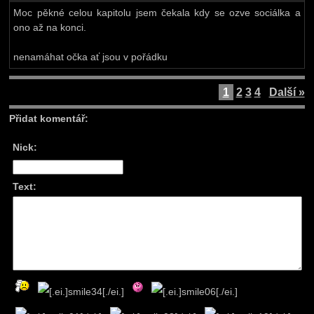
Moc pěkné celou kapitolu jsem čekala kdy se ozve sociálka a
ono až na konci.
nenamáhat očka ať jsou v pořádku
1
2
3
4
Další »
Přidat komentář:
Nick:
Text: