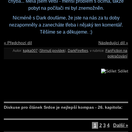
chyba... Měla jsem větší - menší problém s očima, takže
pobyt na počítači mi byl znemožněn.
Nicméně s Dark doufáme, že jste na nás za tu doby
nezapomněly a zanecháte třeba i nějaký ten komentář.
Těšíme se a děkujeme. :)
« Předchozí díl
Následující díl »
Autor:
kajka007
(
Shrnutí povídek
),
DarkFireflies
, v rubrice:
FanFiction na
pokračování
Sdílet
Diskuse pro článek Srdce je nejlepší kompas - 26. kapitola:
1
2
3
4
Další »