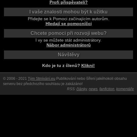
Profi přispěvateli?
I vaše znalosti mohou být k užitku
Přidejte se k Pomoci začínajícím autorům.
Hledají se pomocníčci
Chcete pomoci při rozvoji webu?
I vy se můžete stát administrátory.
Nábor administrátorů
Návštěvy
Kdo je tu z členů?
Klikni!
© 2006 - 2021
Tým Stmívání.eu
Publikování nebo šíření jakéhokoli obsahu
serveru bez předchozího souhlasu je zakázáno!
RSS:
články
,
news
,
fanfiction
,
komentáře