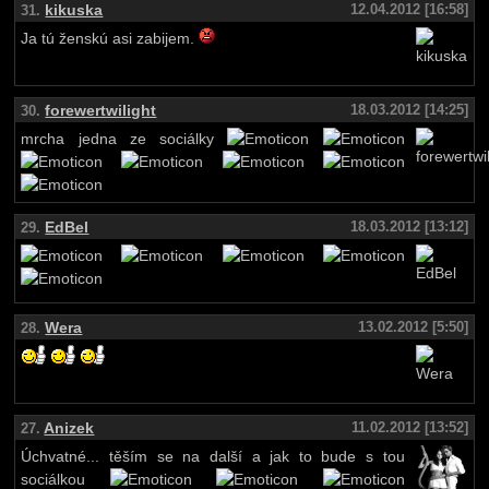
kikuska
12.04.2012 [16:58]
31.
Ja tú ženskú asi zabijem.
forewertwilight
18.03.2012 [14:25]
30.
mrcha jedna ze sociálky
EdBel
18.03.2012 [13:12]
29.
Wera
13.02.2012 [5:50]
28.
Anizek
11.02.2012 [13:52]
27.
Úchvatné... těším se na další a jak to bude s tou
sociálkou