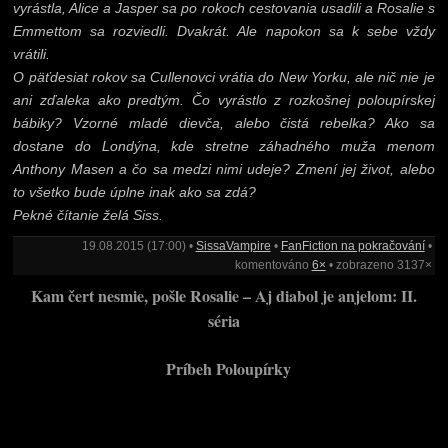
vyrástla, Alice a Jasper sa po rokoch cestovania usadili a Rosalie s
Emmettom sa rozviedli. Dvakrát. Ale napokon sa k sebe vždy
vrátili.
O päťdesiat rokov sa Cullenovci vrátia do New Yorku, ale nič nie je
ani zďaleka ako predtým. Čo vyrástlo z rozkošnej poloupírskej
bábiky? Vzorné mladé dievča, alebo čistá rebelka? Ako sa
dostane do Londýna, kde stretne záhadného muža menom
Anthony Masen a čo sa medzi nimi udeje? Zmení jej život, alebo
to všetko bude úplne inak ako sa zdá?
Pekné čítanie želá Siss.
19.08.2015 (17:00) •
SissaVampire
•
FanFiction na pokračování
•
komentováno
6×
• zobrazeno 3137×
Kam čert nesmie, pošle Rosalie – Aj diabol je anjelom: II.
séria
Príbeh Poloupírky