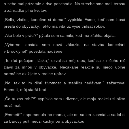
o sebe mal prízemie a dve poschodia. Na streche sme mali terasu
a záhradku plnú kvetov.
„Bells, zlatko, konečne si doma!“ vypískla Esme, keď som bosá
prešla do obývačky. Takto ma víta už vyše tridsať rokov.
„Ako bolo v práci?“ pýtala som sa milo, keď ma zľahka objala.
„Výborne, dostala som novú zákazku na stavbu kancelárii
v Brooklyne!“ povedala nadšene.
„To rád počujem, láska,“ ozval sa môj otec, keď sa z ničoho nič
zjavil za mnou v obývačke. Nečakané reakcie sú niečo úplne
normálne ak žijete v rodine upírov.
„No, tak to im dlhú životnosť a stabilitu nedávam,“ zažartoval
Emmett, môj starší brat.
„Čo tu zas robí?!“ vypískla som udivene, ale moju reakciu si nikto
nevšímal.
„Emmett!“ napomenula ho mama, ale on sa len zasmial a sadol si
za barový pult medzi kuchyňou a obývačkou.