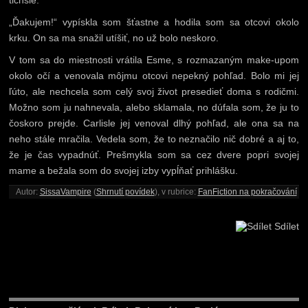
tichšie.
„Ďakujem!“ vypískla som šťastne a hodila som sa otcovi okolo
krku. On sa ma snažil utíšiť, no už bolo neskoro.
V tom sa do miestnosti vrátila Esme, s rozmazaným make-upom
okolo očí a venovala môjmu otcovi nepekný pohľad. Bolo mi jej
ľúto, ale nechcela som celý svoj život presedieť doma s rodičmi.
Možno som ju nahnevala, alebo sklamala, no dúfala som, že ju to
čoskoro prejde. Carlisle jej venoval dlhý pohľad, ale ona sa na
neho stále mračila. Vedela som, že to neznačilo nič dobré a aj to,
že je čas vypadnúť. Prešmykla som sa cez dvere popri svojej
mame a bežala som do svojej izby vypĺňať prihlášku.
Autor:
SissaVampire
(
Shrnutí povídek
), v rubrice:
FanFiction na pokračování
Sdílet