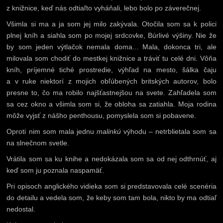
z knižnice, keď nás odtiaľto vyháňali, lebo bolo po záverečnej.
Všimla si ma a ja som jej milo zakývala. Otočila som sa k polici
plnej kníh a siahla som po mojej srdcovke, Búrlivé výšiny. Nie že
by som jeden výtlačok nemala doma... Mala, dokonca tri, ale
milovala som chodiť do mestkej knižnice a tráviť tu celé dni. Vôňa
kníh, príjemné tiché prostredie, výhľad na mesto, šálka čaju
a v ruke niektorí z mojich obľúbených britských autorov, bolo
presne to, čo ma robilo najšťastnejšou na svete. Zahľadela som
sa cez okno a všimla som si, že obloha sa zatiahla. Moja rodina
môže vyjsť z nášho penthousu, pomyslela som si pobavene.
Oproti nim som mala jednu
malinkú
výhodu – netrblietala som sa
na slnečnom svetle.
Vrátila som sa ku knihe a nedokázala som sa od nej odthrnúť, aj
keď som ju poznala naspamäť.
Pri opisoch anglického vidieka som si predstavovala celé scenéria
do detailu a vedela som, že keby som tam bola, nikto by ma odtiaľ
nedostal.