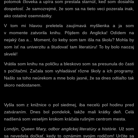
potomok človeka a upíra som prestala starnúť, keď som dosiahla
dospelosť. Je samozrejmé, že som sa na tieto veci pozerala inak,
ako ostatné osemnástky.
V tom mi hlavou preletela zaujímavá myšlienka a ja som
v momente zatvorila knihu. Pôjdem do Anglicka! Odídem na
nejaký čas a... Moment, čo keby som tam išla na školu? Mohla by
som ísť na univerzitu a študovať tam literatúru! To by bolo naozaj
skvelé!
Vrátila som knihu na poličku a bleskovo som sa presunula do časti
s počítačmi. Začala som vyhladávať rôzne školy a ich programy.
Našlo sa toho neúrekom a mne bolo jasné, že sa dnes odtiaľto tak
skoro nedostanem.
Vyšla som z knižnice o pol siedmej, iba necelú pol hodinu pred
zatváraním. Dnes bol pondelok, takže mali krátky deň. Celá
nadšená som veselým krokom kráčala rušným centrom mesta.
Londýn, Queen Mary, odbor anglickej literatúry a histórie
. Už som
sa nevedela dočkať, kedy to oznámim svojim rodičom! Určite sa