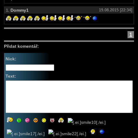
Dommy1
19.08.2015 [22:34]
1.
1
Přidat komentář:
Nick:
Text: