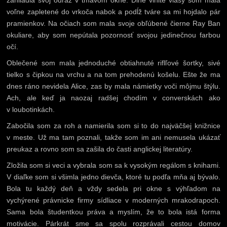
zahliadla svoj odraz v tmavom okne. Dlhé vlnité vlasy som mala
voľne zapletené do vrkoča nabok a podĺž tváre sa mi hojdalo pár
pramienkov. Na očiach som mala svoje obľúbené čierne Ray Ban
okuliare, aby som nepútala pozornosť svojou jedinečnou farbou
očí.
Oblečené som mala jednoduché obtiahnuté riflľové šortky, sivé
tielko s čipkou na vrchu a na tom prehodenú košelu. Ešte že ma
dnes ráno nevidela Alice, zas by mala námietky voči môjmu štýlu.
Ach, ale keď ja naozaj radšej chodím v converskách ako
v loubotinkách.
Zabočila som za roh a namierila som si to do najväčšej knižnice
v meste. Už ma tam poznali, takže som im ani nemusela ukázať
preukaz a rovno som sa zašila do časti anglickej literatúry.
Zložila som si veci a vybrala som sa k vysokým regálom s knihami.
V diaľke som si všimla jedno dievča, ktoré tu podľa mňa aj bývalo.
Bola tu každý deň a vždy sedela pri okne s výhľadom na
vychýrené právnicke firmy sídliace v moderných mrakodrapoch.
Sama bola študentkou práva a myslím, že to bola istá forma
motivácie. Párkrát sme sa spolu rozprávali cestou domov