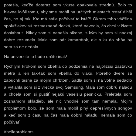
potešia, keďže doteraz som vkuse opakovala strednú. Bolo to
hlavne kvôli tomu, aby sme mohli na určitých miestach ostať dlhší
čas, no aj tak! Kto má stále počúvať to isté?! Okrem toho väčšina
spolužiakov sú rozmaznané decká, ktoré nevedia, čo chcú v živote
dosiahnuť. Nikdy som si nenašla nikoho, s kým by som si naozaj
dobre rozumela. Mala som pár kamarátok, ale ruku do ohňa by
som za ne nedala.
Na univerzite to bude určite inak!
Rýchlym krokom som zbehla do podzemia na najbližšiu zastávku
metra a len tak-tak som vbehla do vlaku, ktorého dvere sa
zabuchli tesne za mojim chrbtom. Sadla som si na voľné sedadlo
a vytiahla som si z vrecka svoj Samsung. Mala som dobrú náladu
a chcela som si pustiť nejakú veselšiu pesničku. Preletela som
zoznamom skladieb, ale nič vhodné som tam nemala. Mojim
problémom bolo, že som mala mobil plný depresívnych songov
a keď som z času na čas mala dobrú náladu, nemala som čo
počúvať.
#bellaproblems