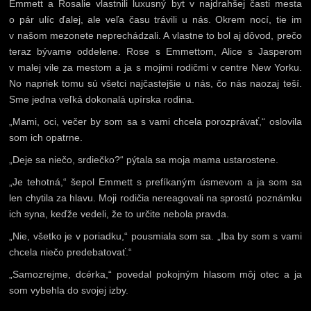
Emmett a Rosalie vlastnili luxusný byt v najdrahšej časti mesta
o pár ulíc ďalej, ale veľa času trávili u nás. Okrem nocí, tie im
v našom mezonete neprechádzali. A vlastne to bol aj dôvod, prečo
teraz bývame oddelene. Rose s Emmettom, Alice s Jasperom
v malej vile za mestom a ja s mojimi rodičmi v centre New Yorku.
No napriek tomu sú všetci najčastejšie u nás, čo nás naozaj teší.
Sme jedna veľká dokonalá upírska rodina.
„Mami, oci, večer by som sa s vami chcela porozprávať,“ oslovila
som ich opatrne.
„Deje sa niečo, srdiečko?“ pýtala sa moja mama ustarostene.
„Je tehotná,“ šepol Emmett s prefíkaným úsmevom a ja som sa
len chytila za hlavu. Moji rodičia nereagovali na sprostú poznámku
ich syna, keďže vedeli, že to určite nebola pravda.
„Nie, všetko je v poriadku,“ pousmiala som sa. „Iba by som s vami
chcela niečo predebatovať.“
„Samozrejme, dcérka,“ povedal pokojným hlasom môj otec a ja
som vybehla do svojej izby.