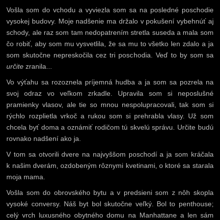
Vošla som do vchodu a vyviezla som sa na posledné poschodie
vysokej budovy. Moje nadšenie ma držalo v pokušení vybehnúť aj
schody, ale raz som tam nedopatrením stretla suseda a mala som
čo robiť, aby som mu vysvetlila, že sa mu to všetko len zdalo a ja
som skutočne nepreskočila cez tri poschodia. Veď to by som sa
určite
zranila...
Vo výťahu sa rozoznela príjemná hudba a ja som sa pozrela na
svoj odraz vo veľkom zrkadle. Upravila som si neposlušné
pramienky vlasov, ale tie so mnou nespolupracovali, tak som si
rýchlo rozplietla vrkoč a rukou som si prehrabla vlasy. Už som
chcela byť doma a oznámiť rodičom tú skvelú správu. Určite budú
rovnako nadšení ako ja.
V tom sa otvorili dvere na najvyššom poschodí a ja som kráčala
k našim dverám, ozdobeným rôznymi kvetinami, o ktoré sa starala
moja mama.
Vošla som do obrovského bytu a v predsieni som z nôh skopla
vysoké conversy. Náš byt bol skutočne veľký. Bol to penthouse;
celý vrch luxusného obytného domu na Manhattane a len sám