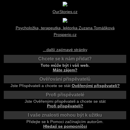
OurStories.cz
Psycholožka, terapeutka, lektorka Zuzana Tomášková
Prosperio.cz
...další zajímavé stránky
Chcete se k nám přidat?
Toto může být i váš web.
Máte zájem?
Ověřování přispěvatelů
Jste Přispěvateli a chcete se stát
Ověřenými přispěvateli?
Profi přispěvatelé
Jste Ověřenými přispěvateli a chcete se stát
Profi přispěvateli?
I vaše znalosti mohou být k užitku
Přidejte se k Pomoci začínajícím autorům.
Hledají se pomocníčci