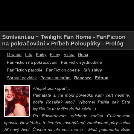
Stmívání.eu ~ Twilight Fan Home - FanFiction
na pokračování » Príbeh Poloupírky - Prológ
O webu
Info
Knihy
Filmy
Videa
Herci
FanFiction na pokračování
FanFiction jednodílné
FanFiction parodie
FanFiction poezie
Síň slávy
Shrnutí povídek
Pomoc autorům
Recenze
Fórum
Ahojte! Som späť! ;)
Pamätáte si na moju poviedku Kam čert nesmie,
pošle Rosalie? Áno? Výborne! Páčila sa? Ešte
lepšie! Je tu totižto druhá séria. :)
Po Edwardovom odchode rodina Cullenovcov
opustila New York a tri čerstvo zosobášené zamilované páry začali
žiť nový život. Časom sa ale veci menia... Malá poloupírka Bells