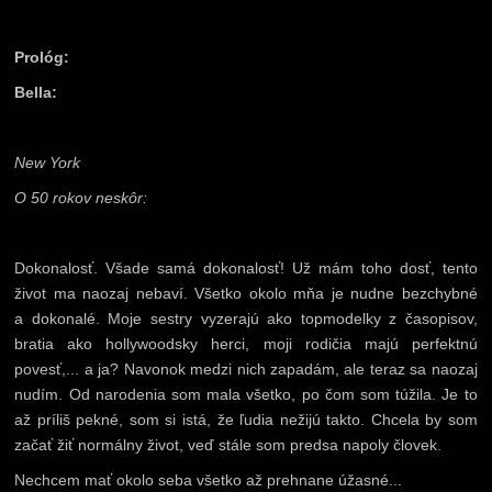
Prológ:
Bella:
New York
O 50 rokov neskôr:
Dokonalosť. Všade samá dokonalosť! Už mám toho dosť, tento
život ma naozaj nebaví. Všetko okolo mňa je nudne bezchybné
a dokonalé. Moje sestry vyzerajú ako topmodelky z časopisov,
bratia ako hollywoodsky herci, moji rodičia majú perfektnú
povesť,... a ja? Navonok medzi nich zapadám, ale teraz sa naozaj
nudím. Od narodenia som mala všetko, po čom som túžila. Je to
až príliš pekné, som si istá, že ľudia nežijú takto. Chcela by som
začať žiť normálny život, veď stále som predsa napoly človek.
Nechcem mať okolo seba všetko až prehnane úžasné...