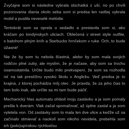
Zvyčajne som si následne vybrala slúchatká z uší, no po chvíli
pozorovania diania okolo seba som si predsa len radšej vybrala
mobil a pustila neveselé melódie.
Tentokrát som sa oprela o sedadlo a prestavila som si, ako
kráčam po londýnskych uliciach. Oblečená v street style outfite,
s batohom plným kníh a Starbucks hrnčekom v ruke. Och, to bude
úžasné!
Nie že by som tu nebola šťastná, alebo by som mala svojich
rodičov plné zuby, ale myslím, že je načase, aby som sa trochu
osamostatnila. Určite budú milo prekvapení, že som sa rozhodla
ísť na tak prestížnu vysokú školu v Anglicku. Veď predsa je to
krajina, z ktorej pochádza môj otec. Je pravda, že za jeho čias to
tam bolo inak, ale určite sa mi tam bude páčiť.
Mechanický hlas automatu ohlásil moju zastávku a ja som pomaly
prešla k dverám. Vlak začal spomaľovať, až úplne zastal a ja som
vyletela von. Od zastávky som to mala len dve ulice a keďže už sa
začínalo stmievať a naokolí som nikoho nevidela, prebehla som
ich (polo)upírskou rýchlosťou.