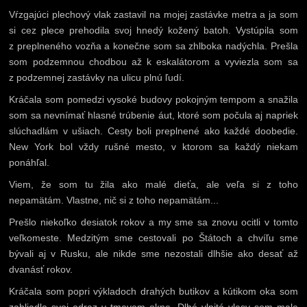
Vŕzgajúci plechový vlak zastavil na mojej zastávke metra a ja som
si cez plece prehodila svoj hnedý kožený batoh. Vystúpila som
z preplneného vozňa a konečne som sa zhlboka nadýchla. Prešla
som podzemnou chodbou až k eskalátorom a vyviezla som sa
z podzemnej zastávky na ulicu plnú ľudí.
Kráčala som pomedzi vysoké budovy pokojným tempom a snažila
som sa nevnímať hlasné trúbenie áut, ktoré som počula aj napriek
slúchadlám v ušiach. Cesty boli preplnené ako každé doobedie.
New York bol vždy rušné mesto, v ktorom sa každý niekam
ponáhľal.
Viem, že som tu žila ako malé dieťa, ale veľa si z toho
nepamätám. Vlastne, nič si z toho nepamätám...
Prešlo niekoľko desiatok rokov a my sme sa znovu ocitli v tomto
veľkomeste. Medzitým sme cestovali po Štátoch a chvíľu sme
bývali aj v Rusku, ale nikde sme nezostali dlhšie ako desať až
dvanásť rokov.
Kráčala som popri výkladoch drahých butikov a kútikom oka som