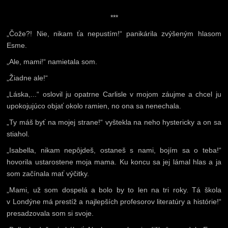
***
„Čože?! Nie, nikam ťa nepustím!“ panikárila zvýšeným hlasom
Esme.
„Ale, mami!“ namietala som.
„Žiadne ale!“
„Láska,...“ oslovil ju opatrne Carlisle v mojom záujme a chcel ju
upokojujúco objať okolo ramien, no ona sa nenechala.
„Ty máš byť na mojej strane!“ vyštekla na neho hystericky a on sa
stiahol.
„Isabella, nikam nepôjdeš, ostaneš s nami, bojím sa o teba!“
hovorila ustarostene moja mama. Ku koncu sa jej lámal hlas a ja
som začínala mať výčitky.
„Mami, už som dospelá a bolo by to len na tri roky. Tá škola
v Londýne má prestíž a najlepších profesorov literatúry a histórie!“
presadzovala som si svoje.