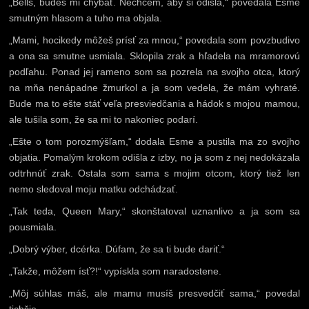
„Bells, budeš mi chýbať. Nechcem, aby si odišla,“ povedala Esme
smutným hlasom a tuho ma objala.
„Mami, hocikedy môžeš prísť za mnou,“ povedala som povzbudivo
a ona sa smutne usmiala. Sklopila zrak a hľadela na mramorovú
podľahu. Ponad jej rameno som sa pozrela na svojho otca, ktorý
na mňa nenápadne žmurkol a ja som vedela, že mám vyhraté.
Bude ma to ešte stáť veľa presviedčania a hádok s mojou mamou,
ale tušila som, že sa mi to nakoniec podarí.
„Ešte o tom porozmýšľam,“ dodala Esme a pustila ma zo svojho
objatia. Pomalým krokom odišla z izby, no ja som z nej nedokázala
odtrhnúť zrak. Ostala som sama s mojim otcom, ktorý tiež len
nemo sledoval moju matku odchádzať.
„Tak teda, Queen Mary,“ skonštatoval uznanlivo a ja som sa
pousmiala.
„Dobrý výber, dcérka. Dúfam, že sa ti bude dariť.“
„Takže, môžem ísť?!“ vypískla som naradostene.
„Môj súhlas máš, ale mamu musíš presvedčiť sama,“ povedal