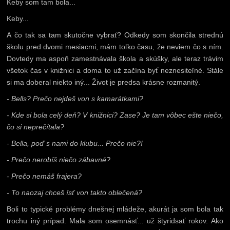
Keby som tam bola...
Keby...
A čo tak sa tam skutočne vybrať? Odkedy som skončila strednú
školu pred dvomi mesiacmi, mám toľko času, že neviem čo s ním.
Dovtedy ma aspoň zamestnávala škola a skúšky, ale teraz trávim
všetok čas v knižnici a doma to už začína byť neznesiteľné. Stále
si ma doberal niekto iný... Život je predsa krásne rozmanitý.
- Bells? Prečo nejdeš von s kamarátkami?
- Kde si bola celý deň? V knižnici? Zase? Je tam vôbec ešte niečo,
čo si neprečítala?
- Bella, poď s nami do klubu... Prečo nie?!
- Prečo nerobíš niečo zábavné?
- Prečo nemáš frajera?
- To naozaj chceš ísť von takto oblečená?
Boli to typické problémy dnešnej mládeže, akurát ja som bola tak
trochu iný prípad. Mala som osemnásť... už štyridsať rokov. Ako