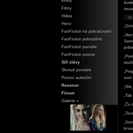
Knihy
bude
Filmy
nezab
Videa
28.
Herci
„Och
FanFiction na pokračování
„Nez
FanFiction jednodílné
Samo
FanFiction parodie
prib
FanFiction poezie
„Pre
Síň slávy
stuhl
Shrnutí povídek
„Pre
Pomoc autorům
som 
Recenze
„Nie,
Fórum
„Tak
Galerie »
„Čo 
„Ter
„Som
krvo