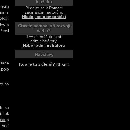
k užitku
osila
Přidejte se k Pomoci
začínajícím autorům.
inou.
Hledají se pomocníčci
žívať
Jey a
Chcete pomoci při rozvoji
webu?
ž asi
I vy se můžete stát
administrátory.
Nábor administrátorů
Návštěvy
 Jane
Kdo je tu z členů?
Klikni!
 bolo
ko sa
ch sa
, tak
ičko
a
. Veď