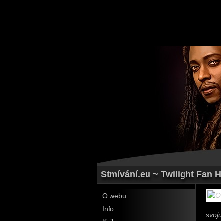
Stmívání.eu ~ Twilight Fan 
O webu
Info
svoj