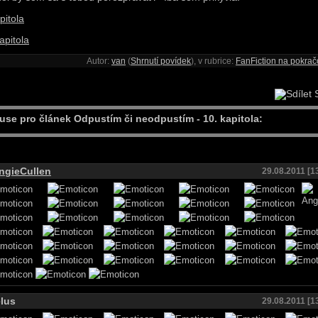
pitola
apitola
Autor:
van
(
Shrnutí povídek
), v rubrice:
FanFiction na pokrač
S
use pro článek Odpustím či neodpustím - 10. kapitola:
ngieCullen
29.08.2011 [1
lus
29.08.2011 [1