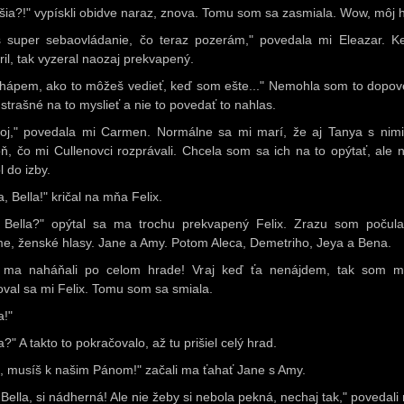
jšia?!" vypískli obidve naraz, znova. Tomu som sa zasmiala. Wow, môj h
 super sebaovládanie, čo teraz pozerám," povedala mi Eleazar. K
ril, tak vyzeral naozaj prekvapený.
hápem, ako to môžeš vedieť, keď som ešte..." Nemohla som to dopov
 strašné na to myslieť a nie to povedať to nahlas.
oj," povedala mi Carmen. Normálne sa mi marí, že aj Tanya s nimi 
ň, čo mi Cullenovci rozprávali. Chcela som sa ich na to opýtať, ale n
l do izby.
a, Bella!" kričal na mňa Felix.
 Bella?" opýtal sa ma trochu prekvapený Felix. Zrazu som počul
e, ženské hlasy. Jane a Amy. Potom Aleca, Demetriho, Jeya a Bena.
 ma naháňali po celom hrade! Vraj keď ťa nenájdem, tak som mŕ
oval sa mi Felix. Tomu som sa smiala.
a!"
a?" A takto to pokračovalo, až tu prišiel celý hrad.
, musíš k našim Pánom!" začali ma ťahať Jane s Amy.
Bella, si nádherná! Ale nie žeby si nebola pekná, nechaj tak," povedali 