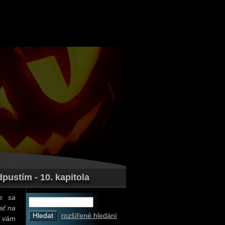
pustím - 10. kapitola
ke sa
ať na
rozšířené hledání
a vám