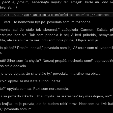
 páčiť a, prosím, zanechajte nejaký ten smajlík. Verte mi, ono v
ije. Van :)
08.2011 (20:30) •
van
•
FanFiction na pokračování
• komentováno
3×
• zobrazeno 
... veď... to nemôžem byť ja!" povedala som im rozhodne.
menila sa! Je stále tak skromná," zašepkala Carmen. Začala pl
zrejme bez sĺz. Tak som pribehla k nej. A keď pribehla, nemyslí
ehla, ale že ani nie za sekundu som bola pri nej. Objala som ju.
čo plačeš? Prosím, neplač," povedala som jej. Až teraz som si uvedomil
a.
páč! Silno som ťa chytila? Naozaj prepáč, nechcela som!" ospravedlň
sa stále dookola.
 je to od dojatia, že si to stále ty," povedala mi a silno ma objala.
 čo?" opýtali sa ma Kate s Irinou naraz.
čo?" opýtala som sa. Fakt som nerozumela.
az sa pozri do zrkadla! Už si myslíš, že si krásna? Aký máš dojem, no?"
 krajšia, to je pravda, ale čo budem robiť teraz. Nechcem sa živiť ľu
u," povedala som im.