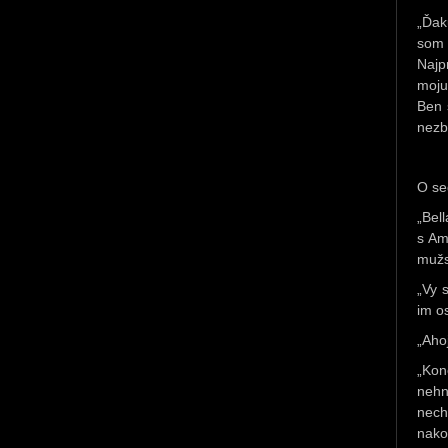
„Ďak
som 
Najp
moju
Ben 
nezb
O se
„Bel
s Am
mužs
„Vy 
im o
„Ahoj
„Kon
nehn
nech
nak