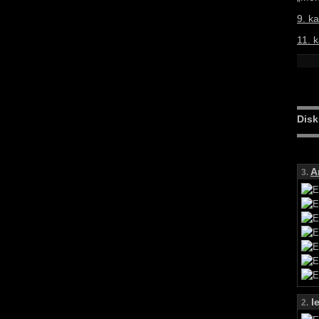
9. ka
11. k
Disk
A
3.
le
2.