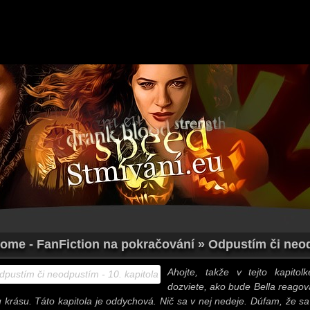
Home - FanFiction na pokračování » Odpustím či neod
Ahojte, takže v tejto kapitol
dozviete, ako bude Bella reagov
u krásu. Táto kapitola je oddychová. Nič sa v nej nedeje. Dúfam, že s