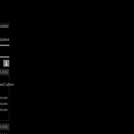
ování
dílet
1
3:24]
3:24]