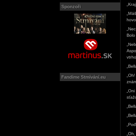
„Kra
Sponzoři
„Máš
hovo
„Nec
Bolo
„Neb
Aspo
vtrho
„Bell
„Oh!
Fandíme Stmívání.eu
znám
„Oni
sťaž
„Bell
„Bell
„Poď
„Oh, 