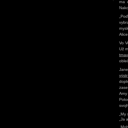
ma o
Nako
„Poď
vybr
mysl
Alice
Vo V
Už m
tmav
oble
Jane
výst
dopl
zase
Amy 
Poto
svoj
„My 
„Ja 
„Moh