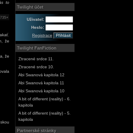
ás to
Twilight účet
1735×
Uživatel:
Heslo:
akať.
Registrace
m, že
Twilight FanFiction
a, že
Ztracené srdce 11.
Ztracené srdce 10.
ovala
Abi Swanová kapitola 12
Abi Swanová kapitola 11
Abi Swanová kapitola 10
A bit of different (reality) - 6.
kapitola
A bit of different (reality) - 5.
kapitola
dskou
Partnerské stránky