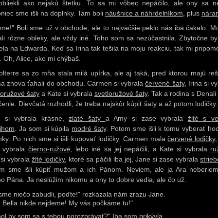
bliekli ako nejakú štetku. To sa mi vôbec nepáčilo, ale ony sa ne
niec sme išli na doplnky. Tam boli
náušnice a náhrdelníkom,
plus
nára
me!" Boli sme už v obchode, ale to najväčšie peklo nás iba čakalo. 
ali rôzne obleky, ale vždy iné.
Toho som sa nezúčastnila. Zbytočne b
ela na Edwarda. Keď sa Irina tak tešila na moju reakciu, tak mi pripom
. Oh, Alice, ako mi chýbaš.
olterre sa zo mňa stala milá upírka, ale aj taká, pred ktorou majú reš
a znova ťahali do obchodu. Carmen si vybrala
červené šaty
, Irina si v
oružové šaty
a Kate si vybrala
svetloružové šaty
. Tak a rodina s Denali
čenie. Dievčatá rozhodli, že treba najskôr kúpiť šaty a až potom lodičky.
 si vybrala krásne,
zlaté šaty
a Amy si zase vybrala
žlté s v
rihom
. Ja som si kúpila
modré šaty
. Potom sme išli k tomu vyberať hoc
nky. Po nich sme si išli kupovať lodičky. Carmen mala
červené lodičky
,
 vybrala
čierno-ružové
, lebo iné sa jej nepáčili, a Kate si vybrala
ru
si vybrala
žlté lodičky
, ktoré sa páčili iba jej, Jane si zase vybrala
strie
m sme išli kúpiť mužom a ich Pánom. Neviem, ale ja Ara neberie
ho Pána. Ja neslúžim nikomu a ony to dobre vedia, ale čo už.
sme niečo zabudli, poďte!" rozkázala nám zrazu Jane.
a Bella nikde nejdeme! My vás počkáme tu!"
ol by som sa s tebou porozprávať?" Iba som prikývla.