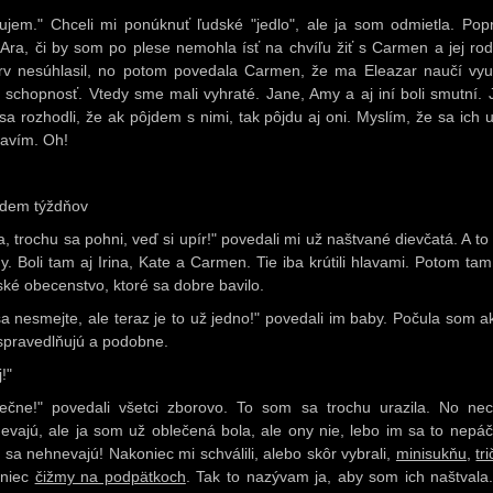
ujem." Chceli mi ponúknuť ľudské "jedlo", ale ja som odmietla. Popr
Ara, či by som po plese nemohla ísť na chvíľu žiť s Carmen a jej rod
rv nesúhlasil, no potom povedala Carmen, že ma Eleazar naučí vyu
 schopnosť. Vtedy sme mali vyhraté. Jane, Amy a aj iní boli smutní. 
sa rozhodli, že ak pôjdem s nimi, tak pôjdu aj oni. Myslím, že sa ich u
avím. Oh!
dem týždňov
la, trochu sa pohni, veď si upír!" povedali mi už naštvané dievčatá. A to
y. Boli tam aj Irina, Kate a Carmen. Tie iba krútili hlavami. Potom tam
ké obecenstvo, ktoré sa dobre bavilo.
sa nesmejte, ale teraz je to už jedno!" povedali im baby. Počula som a
spravedlňujú a podobne.
!"
ečne!" povedali všetci zborovo. To som sa trochu urazila. No ne
evajú, ale ja som už oblečená bola, ale ony nie, lebo im sa to nepáči
 sa nehnevajú! Nakoniec mi schválili, alebo skôr vybrali,
minisukňu
,
tr
oniec
čižmy na podpätkoch
. Tak to nazývam ja, aby som ich naštvala