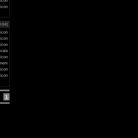
3:04]
vala
onem
1