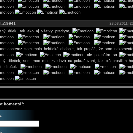
ala19941
28.08.2011 [2
sný dílek, tak ako aj všetky predtým,
teraz som mala hektické obdobie, tak prepáč, že som nekomento
ale polepším sa
sný díleček, sem moc moc zvedavá na pokračovaní, tak piš prosííím h
ší díleček
at komentář:
k:
t: