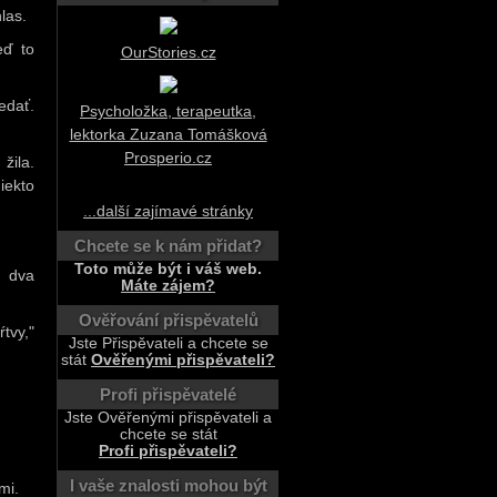
las.
eď to
OurStories.cz
edať.
Psycholožka, terapeutka,
lektorka Zuzana Tomášková
Prosperio.cz
žila.
iekto
...další zajímavé stránky
Chcete se k nám přidat?
Toto může být i váš web.
a dva
Máte zájem?
Ověřování přispěvatelů
tvy,"
Jste Přispěvateli a chcete se
stát
Ověřenými přispěvateli?
Profi přispěvatelé
Jste Ověřenými přispěvateli a
chcete se stát
Profi přispěvateli?
I vaše znalosti mohou být
mi.