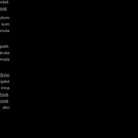
dali.
mok
.
Mužom
y som
enula
pekt.
ybrala
 mala
eľkým
ijaké
 Irina
žové
.
borné
.
m ako