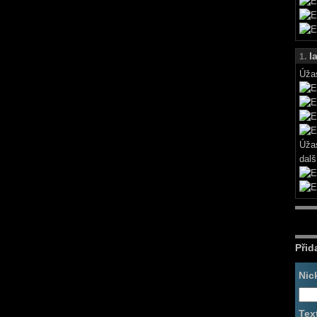
l
1.
Úža
Úža
dal
Přid
Nic
Tex