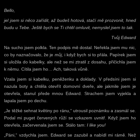
Bello,
jel jsem si něco zařídit, až budeš hotová, stačí mě prozvonit, hned
budu u Tebe. Ještě bych se Ti chtěl omluvit, nemyslel jsem to tak.
Tvůj Edward
Na sucho jsem polkla. Ten podpis mě dostal. Neřekla jsem mu nic,
co by naznačovalo, že je
můj
, i když bych si to přála. Papírek jsem
si uložila do kabelky, ale než se mi ztratil z dosahu, přičichla jsem
k němu. Cítila jsem ho… Ach, taková vůně.
Vzala jsem si kabelku, peněženku a doklady. V předsíni jsem si
nazula boty a chtěla otevřít domovní dveře, ale jakmile jsem je
otevřela, stanul přede mnou Edward. Strachem jsem vyjekla a
lapala jsem po dechu.
„Je těžké sehnat květiny po ránu,“ utrousil poznámku a zasmál se.
Podal mi puget červených růží se vzkazem uvnitř. Když jsem ho
otevřela, začervenala jsem se. Stálo tam:
I like you!
„Páni,“ vzdychla jsem. Edward se zazubil a nabídl mi rámě. Než