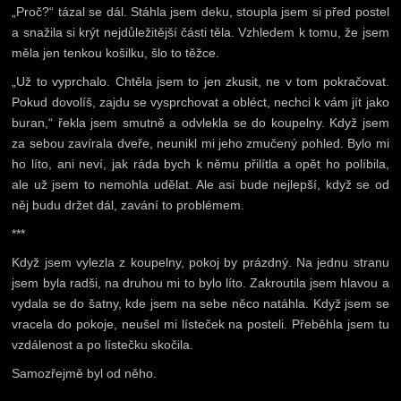
„Proč?“ tázal se dál. Stáhla jsem deku, stoupla jsem si před postel
a snažila si krýt nejdůležitější části těla. Vzhledem k tomu, že jsem
měla jen tenkou košilku, šlo to těžce.
„Už to vyprchalo. Chtěla jsem to jen zkusit, ne v tom pokračovat.
Pokud dovolíš, zajdu se vysprchovat a obléct, nechci k vám jít jako
buran,“ řekla jsem smutně a odvlekla se do koupelny. Když jsem
za sebou zavírala dveře, neunikl mi jeho zmučený pohled. Bylo mi
ho líto, ani neví, jak ráda bych k němu přilítla a opět ho políbila,
ale už jsem to nemohla udělat. Ale asi bude nejlepší, když se od
něj budu držet dál, zavání to problémem.
***
Když jsem vylezla z koupelny, pokoj by prázdný. Na jednu stranu
jsem byla radši, na druhou mi to bylo líto. Zakroutila jsem hlavou a
vydala se do šatny, kde jsem na sebe něco natáhla. Když jsem se
vracela do pokoje, neušel mi lísteček na posteli. Přeběhla jsem tu
vzdálenost a po lístečku skočila.
Samozřejmě byl od něho.