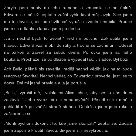
Zaryla jsem nehty do jeho ramene a zmocnila se ho úplně.
Edward se mě už neptal a začal vyhledávat můj jazyk. Sice jsem
mu to dovolila, ale po chvíli náš vyrušilo zvonění mobilu. Prudce
jsem se odtáhla a lapala jsem po dechu.
„Já… nechal bych to zvonit,“ řekl mi potichu. Zakroutila jsem
hlavou. Edward vzal mobil do ruky a trochu se zachmuřil. Odešel
na balkón a zavřel za sebou dveře. Po očku jsem na něho
koukala. Procházel se po dlažbě a vypadal tak… sladce. Byl boží.
Ach Bello, pěkně sis zavařila, raději nechci vědět, jak na to bude
reagovat Stvořitel. Nechci vědět, co Edwardovi provede, jestli se to
dozví. Dal mi jasná pravidla a já je porušila.
„Bells,“ vyrušil mě, „volala mi Alice, chce, aby ses u nás dnes
zastavila.“ Jeho výraz mi nic nenapověděl. Přisedl si ke mně a
pohladil mě po vnější straně stehna. Odstrčila jsem jeho ruku a
zaškaredila se.
„Mohli bychom dokončit to, kde jsme skončili?“ zeptal se. Začala
jsem záporně kroutit hlavou, div jsem si ji nevykroutila.