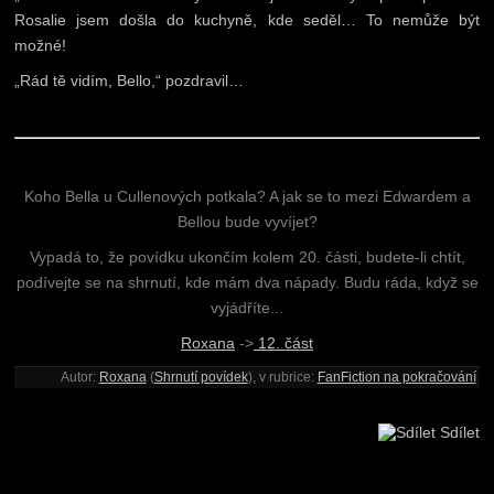
Rosalie jsem došla do kuchyně, kde seděl… To nemůže být
možné!
„Rád tě vidím, Bello,“ pozdravil…
Koho Bella u Cullenových potkala? A jak se to mezi Edwardem a
Bellou bude vyvíjet?
Vypadá to, že povídku ukončím kolem 20. části, budete-li chtít,
podívejte se na shrnutí, kde mám dva nápady. Budu ráda, když se
vyjádříte...
Roxana
->
12. část
Autor:
Roxana
(
Shrnutí povídek
), v rubrice:
FanFiction na pokračování
Sdílet