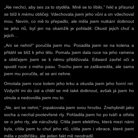
„Ale nechci, aby ses za to styděla. Mně se to líbilo,“ řekl a přisunul
se blíž k mému obličeji. Vdechovala jsem jeho vůni a on vdechoval
mou. Nevím, co mě to přepadlo, ale měla jsem nutkání dotknout
se jeho rtů, byť jen na okamžik je pohladit. Okusit jejich chuť a
jejich…
„Ani se nehni!“ poručila jsem mu. Posadila jsem se na kolena a
přitáhl se blíž k jeho tělu. Pomalu jsem dala ruce na jeho ramena
a obličejem jsem se k němu přibližovala. Edward zavřel oči a
spustil ruce z mého pasu. Trochu jsem se zaškaredila, ale sama
jsem mu poručila, ať se ani nehne.
Omotala jsem ruce kolem jeho krku a okusila jsem jeho horní ret.
Vzdychl mi do úst a chtěl se mě také dotknout, avšak já jsem ho
utnula a nedovolila jsem mu to.
„Ne, ani se nehni,“ zopakovala jsem svou hrozbu. Znehybněl jako
socha a nechal pootevřené rty. Pohladila jsem ho po tváři a otřela
se o jeho rty, ale náruživěji. Cítila jsem elektřinu, která mezi námi
byla, cítila jsem tu chuť jeho rtů, cítila jsem i vibrace, které jsem
měla v podbřišku, ale jeden fakt mě neodradil.