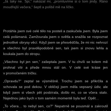
„Já taky ne. Spi,“ nakázal mi, „promluvíme si o tom jindy. Ráno
moudřejší večera,“ šeptl a políbil mě na líčko.
Protáhla jsem své celé tělo na posteli a zaskučela jsem. Byla jsem
celá polámaná. Zamžourala jsem o světla a snažila se rozpoznat
jednotlivé obrysy věcí. Když jsem se přesvědčila, že mi nic nehrozí
a všechno byl pravděpodobně sen, tak jsem si znovu lehla a
koukala jsem do stropu.
„Všechno byl jen sen,“ zašeptala jsem. V tu chvíli se kolem mě
prohnal vítr a přede mnou stál on. V celé své kráse jen
v promočeném tričku.
„Opravdu?“ zeptal se výsměšně. Trochu jsem se přikrčila a
schovala se pod dekou. V obličeji jsem měla vepsaný údiv, ale
když jsem si všech pět posbírala, došlo mi, co se včera stalo.
Najednou jako bych v tom samém momentě byla teď. Opět…
„To včera… to nebyl sen, co?“ Nepatrně se pousmál a zakroutil