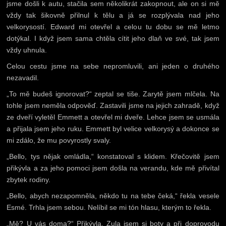
jsme došli k autu, stačila sem několikrát zakopnout, ale on si mě
vždy tak šikovně přilnul k tělu a já se rozplývala nad jeho
velkorysostí. Edward mi otevřel a celou tu dobu se mě letmo
dotýkal. I když jsem sama chtěla cítit jeho dlaň ve své, tak jsem
vždy uhnula.
Celou cestu jsme na sebe nepromluvili, ani jeden o druhého
nezavadil.
„To mě budeš ignorovat?“ zeptal se tiše. Zarytě jsem mlčela. Na
tohle jsem neměla odpověď. Zastavili jsme na jejich zahradě, když
ze dveří vyletěl Emmett a otevřel mi dveře. Lehce jsem se usmála
a přijala jsem jeho ruku. Emmett byl velice velkorysý a dokonce se
mi zdálo, že mu povyrostly svaly.
„Bello, tys nějak omládla,“ konstatoval s klidem. Křečovitě jsem
přikývla a za jeho pomoci jsem došla na verandu, kde mě přivítal
zbytek rodiny.
„Bello, abych nezapomněla, někdo tu na tebe čeká,“ řekla vesele
Esmé. Trhla jsem sebou. Nelíbil se mi tón hlasu, kterým to řekla.
„Mě? U vás doma?“ Přikývla. Zula jsem si boty a při doprovodu