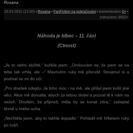
Roxana
20.03.2011 (13:30) •
Roxana
•
FanFiction na pokračování
• komentováno
0×
•
zobrazeno 3002×
Náhoda je blbec – 11. část
(Ctnost)
„Je to velmi složité,“ kuňkla jsem. „Omlouvám se, že jsem se na
tebe tak vrhla, ale –“ Mávnutím ruky mě přerušil. Stoupnul si a
podíval se mi do očí.
„Pro dnešek odejdu. Je toho moc i na mě, ale přišel jsem kvůli jiné
věci. Alice mě donutila, abych za tebou došel a pozval tě k nám na
večeři. Doufám, že přijmeš, měla by se konat zítra,“ zašeptal
těsně u mého ucha.
„Nechtěla jsem, aby to takhle dopadlo.“ Pohladil mě hřbetem ruky
po tváři.