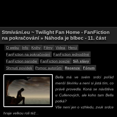
Stmívání.eu ~ Twilight Fan Home - FanFiction
na pokračování » Náhoda je blbec - 11. část
O webu
Info
Knihy
Filmy
Videa
Herci
FanFiction na pokračování
FanFiction jednodílné
FanFiction parodie
FanFiction poezie
Síň slávy
Shrnutí povídek
Pomoc autorům
Recenze
Fórum
Bella má ve svém srdci pořád
menší škvírku a není si jistá tím, co
právě provedla. Koná se návštěva
u Cullenových, ale koho tam Bella
potká?
Vše není jen o vzhledu, zvuk srdce
hraje velkou roli též...