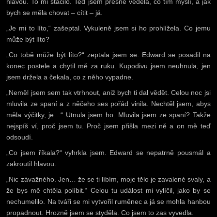
hlavou. To mi stačilo. Teď jsem přesně věděla, co tím myslí, a jak
bych se měla chovat – cítit – já.
„Je mi to líto,“ zašeptal. Vykuleně jsem si ho prohlížela. Co jemu
může být líto?
„Co tobě může být líto?“ zeptala jsem se. Edward se posadil na
konec postele a chytil mě za ruku. Kupodivu jsem neuhnula, jen
jsem držela a čekala, co z něho vypadne.
„Neměl jsem sem tak vtrhnout, aniž bych ti dal vědět. Celou noc jsi
mluvila ze spaní a z něčeho ses pořád vinila. Nechtěl jsem, abys
měla výčitky, je…“ Utnula jsem ho. Mluvila jsem ze spaní? Takže
nejspíš ví, proč jsem tu. Proč jsem přišla mezi ně a on mě teď
odsoudí.
„Co jsem říkala?“ vyhrkla jsem. Edward se nepatrně pousmál a
zakroutil hlavou.
„Nic závažného. Jen… že se ti líbím, moje tělo je zavalené svaly, a
že bys mě chtěla políbit.“ Celou tu událost mi vylíčil, jako by se
nechumelilo. Na tváři se mi vytvořil ruměnec a já se mohla hanbou
propadnout. Hrozně jsem se styděla. Co jsem to zas vyvedla.