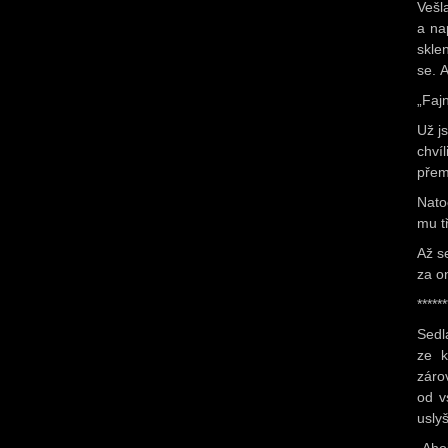
Vešl
a nap
skle
se. A
„Fajn
Už j
chví
přem
Natoč
mu t
Až s
za o
******
Sedl
ze k
záro
od v
uslyš