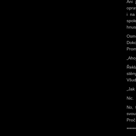
Ani 
opra
i na
spol
hnus
Osmě
Doko
Prom
„Ahoj
Řekl
stěn
Všud
„Jak
Nic.
No, 
svou
Proč
******