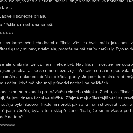
avá. Navíc, to ona a Felix mi dopřáli, abych toho hajzlíka nakopala. I kd
í bratr.
apivě ji skutečně přijala.
a,“ řekla a usmála se na mě.
*********
a nás kamennými chodbami a říkala vše, co bych měla jako host v
žitosti gardy mi nevysvětlovala, protože se mě zatím netýkaly. Bylo to d
se ale omluvila, že už musí někde být. Navrhla mi sice, že mě dopro
já jsem jí řekla, ať se se mnou nezdržuje. Vděčně se na mě podívala, 
ousmála a nakonec odešla do křídla gardy. Já jsem tam stála a přemýš
udu dělat, když mě oba moji průvodci nechali na holičkách.
nec jsem se rozhodla pro návštěvu vinného sklípku. Z toho, co říkala 
ji, že jsou dnes všichni ve službě. Zřejmě mají důležitější věci na prác
 já. A já byla hladová. Nikdo mi neřekl, jak se tu mám stravovat. Jediná 
eré jsem věděla, byla v tom sklepě. Jane říkala, že smím všude po h
proč ne tam?
**********