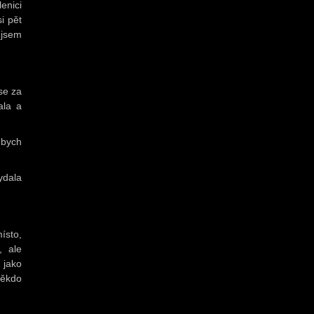
enici
si pět
 jsem
se za
ala a
i bych
ydala
ísto,
, ale
 jako
někdo