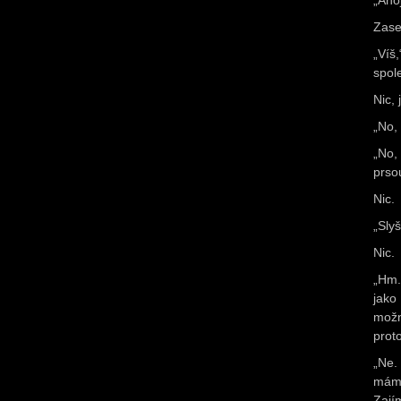
„Aho
Zase
„Víš
spol
Nic, 
„No,
„No,
prso
Nic.
„Sly
Nic.
„Hm.
jako
možn
prot
„Ne.
mám 
Zají