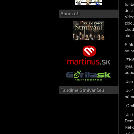
font
dost
Sponzoři
Vdec
zblo
chod
stál
Stál
se n
„Zbl
byla
odpo
„Jen 
Fandíme Stmívání.eu
„Jo?
námě
„Oml
„Je 
Deme
Někdo
a ču