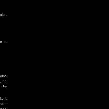
jakou
ce na
adáš,
, no,
íchy,
ky je
abat.
rabe.