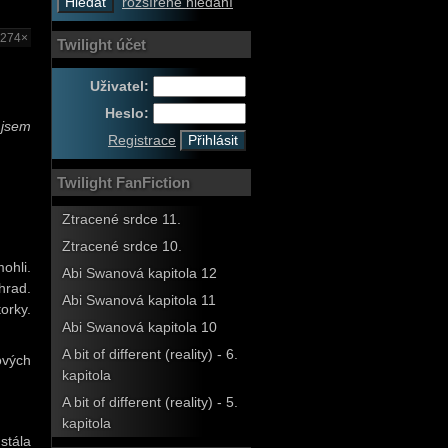
rozšířené hledání
3274×
Twilight účet
Uživatel:
Heslo:
 jsem
Registrace
Twilight FanFiction
Ztracené srdce 11.
Ztracené srdce 10.
ohli.
Abi Swanová kapitola 12
hrad.
Abi Swanová kapitola 11
orky.
Abi Swanová kapitola 10
A bit of different (reality) - 6.
ových
kapitola
A bit of different (reality) - 5.
kapitola
stála