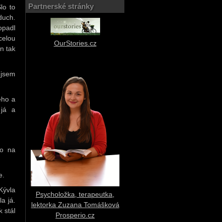
Partnerské stránky
lo to
duch.
opadl
celou
OurStories.cz
n tak
 jsem
ého a
 já a
ho na
e.
Kývla
Psycholožka, terapeutka,
a já.
lektorka Zuzana Tomášková
k stál
Prosperio.cz