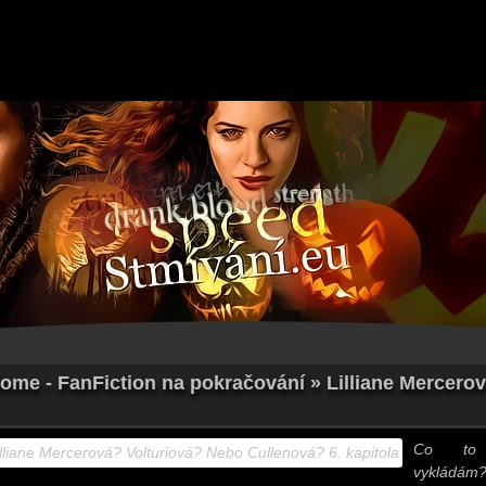
Home - FanFiction na pokračování » Lilliane Mercero
Co to
vykládám