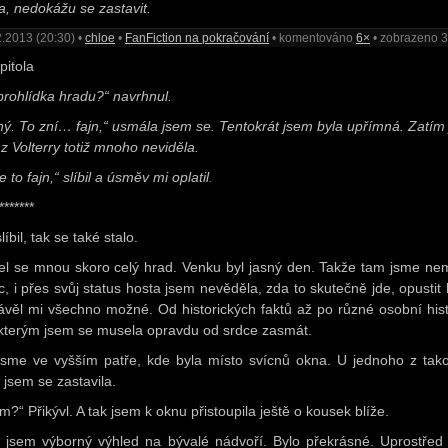
a, nedokážu se zastavit.
.2013 (20:30) •
chloe
•
FanFiction na pokračování
• komentováno
6×
• zobrazeno 
pitola
prohlídka hradu?“ navrhnul.
ný. To zní… fajn,“ usmála jsem se. Tentokrát jsem byla upřímná. Zatím
 z Volterry totiž mnoho neviděla.
 to fajn,“ slíbil a úsměv mi oplatil
.
*******
líbil, tak se také stalo.
el se mnou skoro celý hrad. Venku byl jasný den. Takže tam jsme nem
c, i přes svůj status hosta jsem nevěděla, zda to skutečně jde, opustit 
ávěl mi všechno možné. Od historických faktů až po různé osobní hist
kterým jsem se musela opravdu od srdce zasmát.
 jsme ve vyšším patře, kde byla místo svícnů okna. U jednoho z tak
 jsem se zastavila.
?“ Přikývl. A tak jsem k oknu přistoupila ještě o kousek blíže.
 jsem výborný výhled na bývalé nádvoří. Bylo překrásné. Uprostřed 