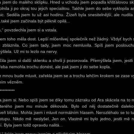
a jsem do malého sklípku. Hned u vchodu jsem popadla křišťálovou skl
lnila ji po okraj tou jejich specialitou. Takhle jsem do sebe vyklopila a
nic. Seděla jsem tu už asi hodinu. Žízeň byla snesitelnější, ale nudila
 také jsem začínala být pěkně opilá...
,“ povzdechla jsem si a vstala.
sem toho měla dost. Lepší mlčenlivej společník než žádný. Vždyť bych 
li zbláznila. Co jsem tady, jsem moc nemluvila. Spíš jsem poslouch
ýšlela. Už mi to lezlo na nervy.
ila jsem si další sklenku a chvíli ji pozorovala. Přemýšlela jsem, jestl
řeba nemohla trochu donést, ale pak jsem ji do sebe kopla.
e mnou bude mluvit, zařekla jsem se a trochu lehčím krokem se zase v
ním vězněm.
**********
a jsem si. Nebo spíš jsem se díky tomu zázraku od Ara skácela na to m
terého jsem mu minule děkovala. Bylo od něj dostatečně daleko
veň blízko. Mohla jsem i mluvit normálním hlasem. Nerozléhalo se to tu
stupu. Nikdo mě neslyšel. Jen on. Vlastně mi bylo jedno, jestli mě 
í. Byla jsem totiž opravdu nalitá...