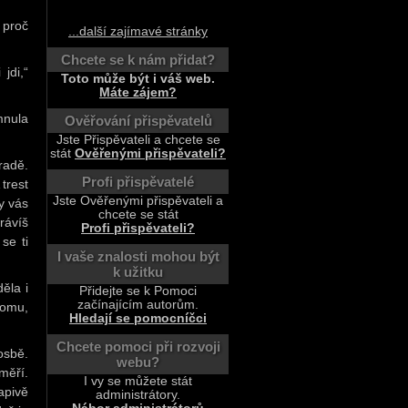
 proč
...další zajímavé stránky
Chcete se k nám přidat?
jdi,“
Toto může být i váš web.
Máte zájem?
mnula
Ověřování přispěvatelů
Jste Přispěvateli a chcete se
stát
Ověřenými přispěvateli?
radě.
Profi přispěvatelé
trest
Jste Ověřenými přispěvateli a
by vás
chcete se stát
rávíš
Profi přispěvateli?
se ti
I vaše znalosti mohou být
k užitku
ěla i
Přidejte se k Pomoci
začínajícím autorům.
 tomu,
Hledají se pomocníčci
Chcete pomoci při rozvoji
osbě.
webu?
měří.
I vy se můžete stát
apivě
administrátory.