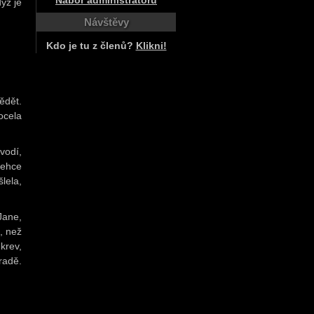
Nábor administrátorů
yž je
Návštěvy
Kdo je tu z členů?
Klikni!
ědět.
ocela
vodí,
lehce
lela,
Jane,
i, než
krev,
radě.