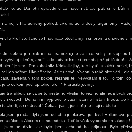
dalo to, že Demetri opravdu chce něco říct, ale pak si to bůh ví
yslel.
 na něj vrhla udivený pohled. „Vidím, že ti došly argumenty. Raději 
ila.
ývnul a klidil se. Jane se hned nato otočila mým směrem a unaveně si 
í.
lední dobou je nějak mimo. Samozřejmě že máš volný přístup po h
se vyhýbej oknům, ano? Lidé tady si historii pamatují až příliš dobře. A 
halení je smrt. Pro kohokoliv. Kdokoliv jiný, kdo by tě tu takhle našel, 
sel jen seřvat. Hlavně tebe. Jsi tu nová. Všichni o tobě sice vědí, ale t
času zavřená v tom pokoji. Neznají tě. Nevyčítám ti to. Po tom, co 
, je to celkem pochopitelné, ale –“ Přerušila jsem ji.
uju ti a slibuji, že už se to nestane. Myslím to vážně, ale ráda bych věd
ších věcech. Demetri mi vyprávěl o vaší historii a historii hradu, ale k
o tu chodí, se nedostal.“ Čekala jsem, jestli přijme moji nabídku.
la jsem ji ráda. Byla jsem ochotná ji tolerovat jen kvůli Rollandově pr
om událost s Alecem nic nezměnila. Teď to však vypadalo na jakési pří
 jsem se divila, ale byla jsem ochotná ho přijmout. Byla překv