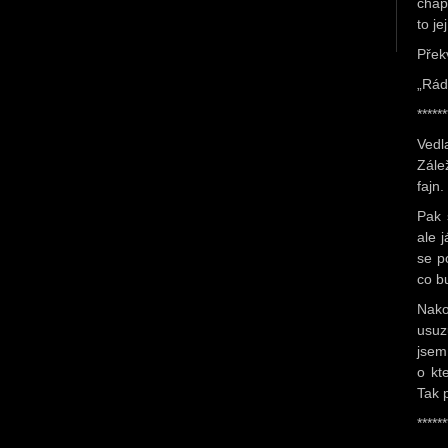
cháp
to jej
Překv
„Rád
******
Vedl
Zále
fajn.
Pak 
ale 
se p
co b
Nako
usuzu
jsem
o kt
Tak 
******