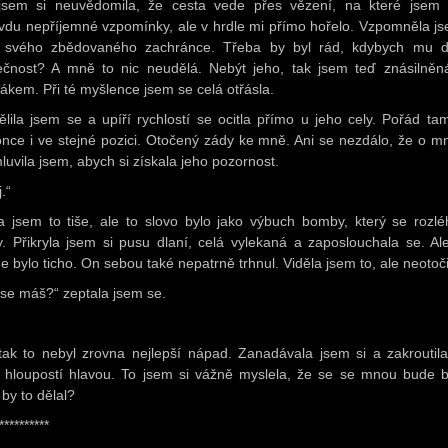
jsem si neuvědomila, že cesta vede přes vězení, na které jsem
vdu nepříjemné vzpomínky, ale v hrdle mi přímo hořelo. Vzpomněla js
 svého zbědovaného zachránce. Třeba by byl rád, kdybych mu d
ečnost? A mně to nic neudělá. Nebýt jeho, tak jsem teď znásilněn
ákem. Při té myšlence jsem se celá otřásla.
lila jsem se a upíří rychlostí se ocitla přímo u jeho cely. Pořád tam
nce i ve stejné pozici. Otočený zády ke mně. Ani se nezdálo, že o mn
luvila jsem, abych si získala jeho pozornost.
.“
a jsem to tiše, ale to slovo bylo jako výbuch bomby, který se rozlé
y. Přikryla jsem si pusu dlaní, celá vylekaná a zaposlouchala se. Ale
e bylo ticho. On sebou také nepatrně trhnul. Viděla jsem to, ale neotoči
 se máš?“ zeptala jsem se.
tak to nebyl zrovna nejlepší nápad. Zanadávala jsem si a zakroutil
 hloupostí hlavou. To jsem si vážně myslela, že se se mnou bude b
 by to dělal?
**********