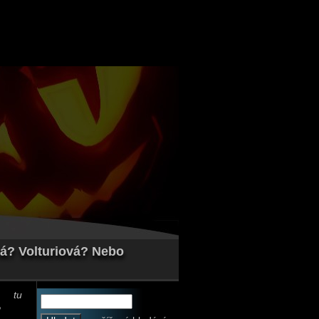
vá? Volturiová? Nebo
 tu
?