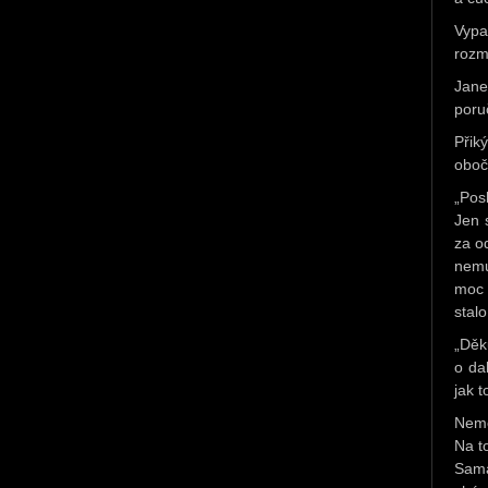
Vypa
rozm
Jane
poruč
Přik
oboč
„Pos
Jen 
za od
nemu
moc 
stalo
„Děk
o dal
jak t
Nemě
Na t
Sama