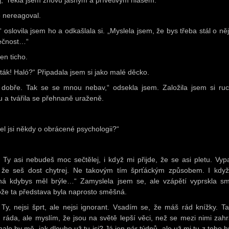
j,“ řekla jsem znovu jasným a přívětivým hlasem.
 nereagoval.
,“ oslovila jsem ho a odkašlala si. „Myslela jsem, že bys třeba stál o ně
ečnost…“
jen ticho.
 ták! Haló?“ Připadala jsem si jako malé děcko.
 dobře. Tak se se mnou nebav,“ odsekla jsem. Založila jsem si ru
u a tvářila se přehnaně uraženě.
šel jsi někdy o obrácené psychologii?“
 Ty asi nebudeš moc sečtělej, i když mi přijde, že se asi pletu. Vyp
 že seš dost chytrej. Ne takovým tím šprťáckým způsobem. I když
á kdybys měl brýle…“ Zamyslela jsem se, ale vzápětí vyprskla sm
ože ta představa byla naprosto směšná.
 Ty, nejsi šprt, ale nejsi ignorant. Vsadím se, že máš rád knížky. Ta
ráda, ale myslím, že jsou na světě lepší věci, než se mezi nimi zahr
malo by mě, jak dlouho už tu jsi? Já jen pár týdnů, ale už mi tu z toho h