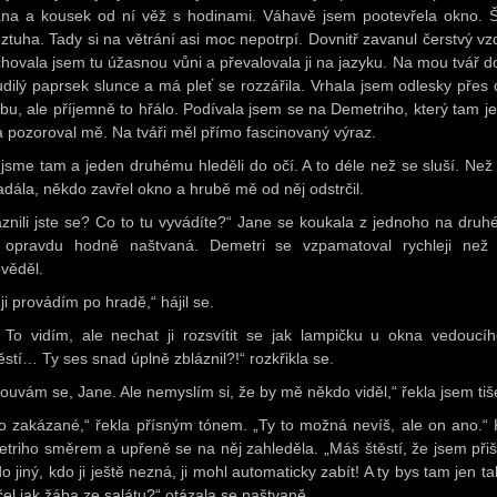
ána a kousek od ní věž s hodinami. Váhavě jsem pootevřela okno. Š
 ztuha. Tady si na větrání asi moc nepotrpí. Dovnitř zavanul čerstvý vz
hovala jsem tu úžasnou vůni a převalovala ji na jazyku. Na mou tvář d
udilý paprsek slunce a má pleť se rozzářila. Vrhala jsem odlesky přes 
bu, ale příjemně to hřálo. Podívala jsem se na Demetriho, který tam je
 a pozoroval mě. Na tváři měl přímo fascinovaný výraz.
i jsme tam a jeden druhému hleděli do očí. A to déle než se sluší. Než
adála, někdo zavřel okno a hrubě mě od něj odstrčil.
áznili jste se? Co to tu vyvádíte?“ Jane se koukala z jednoho na druh
 opravdu hodně naštvaná. Demetri se vzpamatoval rychleji než
věděl.
ji provádím po hradě,“ hájil se.
 To vidím, ale nechat ji rozsvítit se jak lampičku u okna vedoucí
stí… Ty ses snad úplně zbláznil?!“ rozkřikla se.
ouvám se, Jane. Ale nemyslím si, že by mě někdo viděl,“ řekla jsem tiš
to zakázané,“ řekla přísným tónem. „Ty to možná nevíš, ale on ano.“ 
triho směrem a upřeně se na něj zahleděla. „Máš štěstí, že jsem přišl
 jiný, kdo ji ještě nezná, ji mohl automaticky zabít! A ty bys tam jen ta
čel jak žába ze salátu?“ otázala se naštvaně.