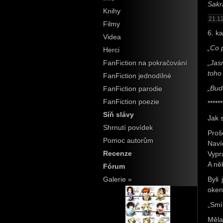
Sakr
Knihy
21.12
Filmy
6. ka
Videa
„Co 
Herci
FanFiction na pokračování
„Jas
toho
FanFiction jednodílné
„Bude
FanFiction parodie
FanFiction poezie
******
Síň slávy
Jak s
Shrnutí povídek
Proš
Pomoc autorům
Naví
Recenze
Vypr
A ně
Fórum
Galerie »
Byli
oken
„Smím
Měla