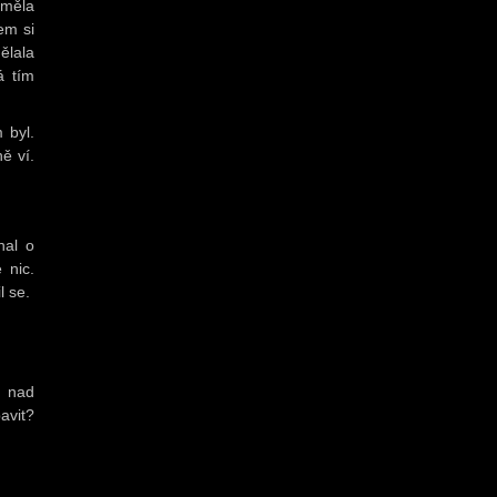
 měla
em si
ělala
á tím
 byl.
ě ví.
hal o
 nic.
l se.
a nad
avit?