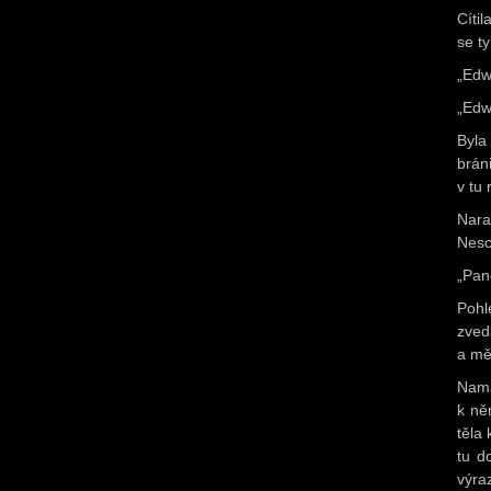
Cíti
se ty
„Edw
„Edw
Byla
brán
v tu
Nara
Nesc
„Pan
Pohl
zved
a mě
Namá
k ně
těla
tu d
výra