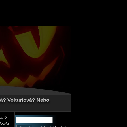
vá? Volturiová? Nebo
vaně
ložila