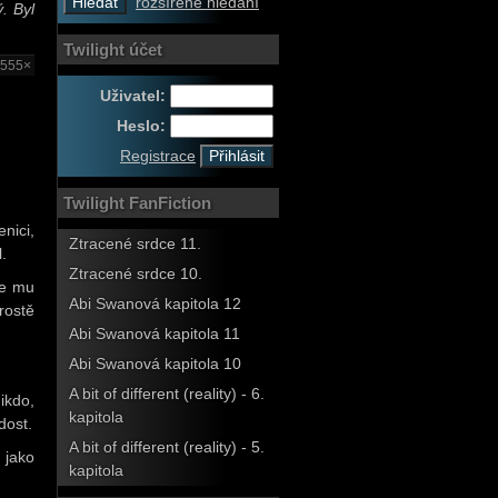
rozšířené hledání
. Byl
Twilight účet
2555×
Uživatel:
Heslo:
Registrace
Twilight FanFiction
nici,
Ztracené srdce 11.
.
Ztracené srdce 10.
že mu
Abi Swanová kapitola 12
rostě
Abi Swanová kapitola 11
Abi Swanová kapitola 10
A bit of different (reality) - 6.
ikdo,
kapitola
dost.
A bit of different (reality) - 5.
 jako
kapitola