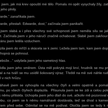
la jsem, jak má krev opouští mé tělo. Pomalu mi opět vysychaly žíly, za
 jeho plnily.
arde,“ zanaříkala jsem.
arde, přestaň. Edwarde, dost,“ začínala jsem panikařit.
 jsem slabá a i přes všechny své schopnosti jsem neměla sílu se jak
it. Začínala jsem v jeho náručí značně ochabovat. Slabě jsem zakňour
 ránu jsem letěla vzduchem.
zila jsem do mříží a skácela se k zemi. Ležela jsem tam, kam jsem dop
hopná se pohnout.
ebože...“ uslyšela jsem jeho sametový hlas.
édla jsem jeho směrem. Ústa měl pokrytá mojí krví, hrudník se mu p
al a na tváři se mu usídlil šokovaný výraz. Třeštil na mě své náhle rud
l v nich hrůzu.
havě jsem se vyhoupla na všechny čtyři a velmi opatrně a poma
mu, po všech čtyřech doplazila. Přisunula jsem se ke zdi a celou pol
 k němu přitiskla. Uchopila jsem jeho dlaň do své, ačkoliv mě pozoroval 
obu, co jsem se k němu namáhavě dostávala, teď se díval s kam
zem před sebe. Odmítal se na mě podívat. Otočila jsem se tedy k