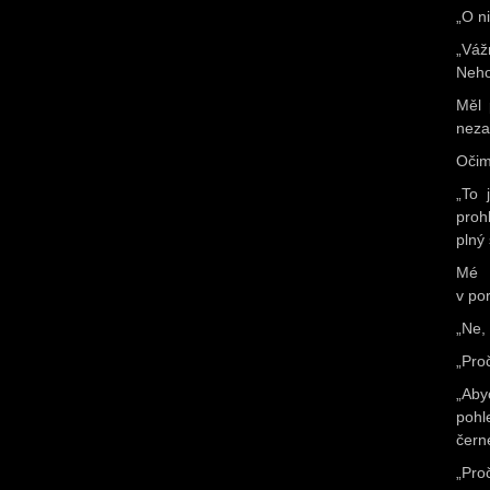
„O ni
„Váž
Nehoj
Měl 
neza
Očim
„To 
proh
plný 
Mé 
v po
„Ne, 
„Pro
„Aby
pohl
čern
„Pro