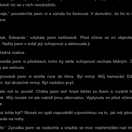
lutně nic se v nich neodráželo.
háje,“ povzdechla jsem si a začala ho fackovat. V domnění, že ho to 
ere.
tak, Edwarde,“ vzlykala jsem nešťastně. Před očima se mi objevila
 Našla jsem v sobě její schopnost a aktivovala ji.
 žádná reakce.
vedla jsem si představit, koho by tahle schopnost nechala klidným. 
e ani nehnulo.
gnovaně jsem si složila ruce do klína. Byl mrtvý. Můj kamarád, E
en, byl skutečně mrtvý. Byl nadobro pryč.
alo mě to zevnitř. Chtěla jsem teď hned běžet za Arem a rozdrtit 
ek. Můj mozek mi ale nabídl jinou alternativu. Vyplynula mi před očima
e.
á tohle být? Mozek mi opět napověděl vzpomínkou na to, jak mě jeho
avila na nohy.
ře.“ Zprudka jsem se nadechla a snažila se moc nepřemýšlet nad tí