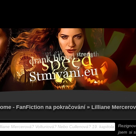
Home - FanFiction na pokračování » Lilliane Mercero
Rezigno
jsem si s