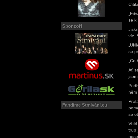
Cítil
„Edw
se k 
Sponzoři
Jisk
víc.
„Ukl
se pr
„Co 
Ať s
jsem
Podí
něm 
Přet
Fandíme Stmívání.eu
poma
se ot
Vběh
trup
nese