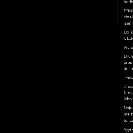
hodl
Přil
chtě
jsem 
Do ú
k Edw
Nic 
Druh
prou
doko
„Edw
Znov
Krev
jeho 
Naje
mě k
to, ž
Vyje