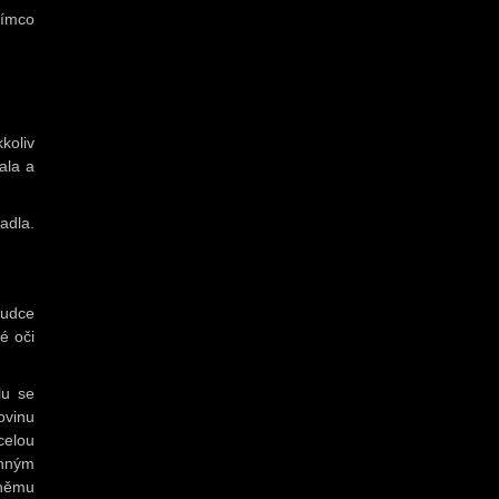
tímco
koliv
ala a
adla.
rudce
é oči
lu se
ovinu
celou
enným
 němu