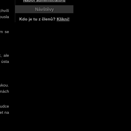
Nábor administrátorů
Návštěvy
hvílí
ousla
Kdo je tu z členů?
Klikni!
em se
, ale
 ústa
ukou.
anách
rudce
et na