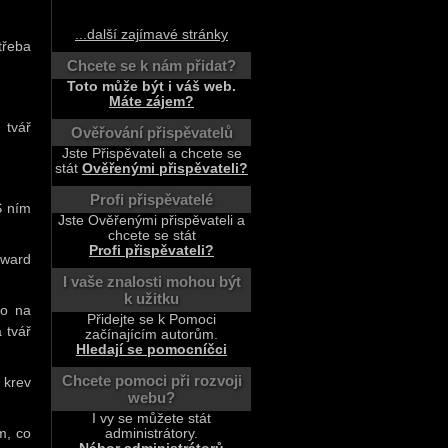
...další zajímavé stránky
třeba
Chcete se k nám přidat?
Toto může být i váš web.
Máte zájem?
 tvář
Ověřování přispěvatelů
Jste Přispěvateli a chcete se
stát
Ověřenými přispěvateli?
Profi přispěvatelé
S ním
Jste Ověřenými přispěvateli a
chcete se stát
Profi přispěvateli?
dward
I vaše znalosti mohou být
k užitku
ho na
Přidejte se k Pomoci
 tvář
začínajícím autorům.
Hledají se pomocníčci
Chcete pomoci při rozvoji
 krev
webu?
I vy se můžete stát
m, co
administrátory.