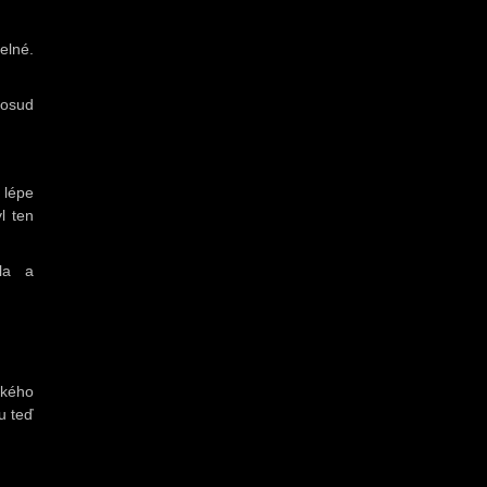
elné.
dosud
 lépe
l ten
la a
ckého
u teď