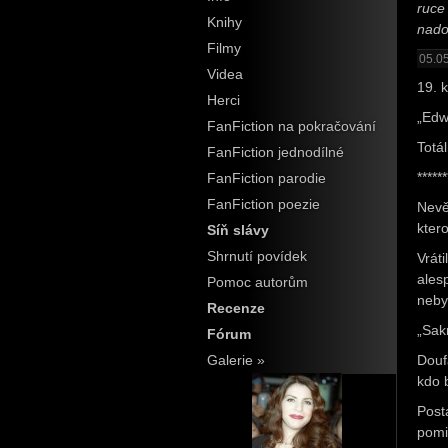
ruce
Knihy
nado
Filmy
05.05
Videa
19. k
Herci
„Edw
FanFiction na pokračování
Totál
FanFiction jednodílné
******
FanFiction parodie
FanFiction poezie
Nevě
kter
Síň slávy
Shrnutí povídek
Vrát
ales
Pomoc autorům
neby
Recenze
„Sak
Fórum
Galerie »
Douf
kdo 
Post
pomi