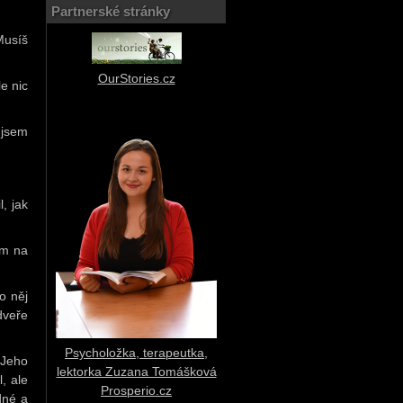
Partnerské stránky
Musíš
OurStories.cz
e nic
 jsem
, jak
em na
o něj
dveře
Psycholožka, terapeutka,
 Jeho
lektorka Zuzana Tomášková
, ale
Prosperio.cz
dné a