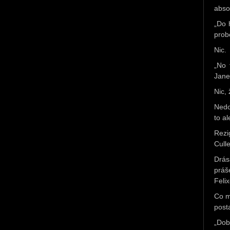
abso
„Do 
prob
Nic.
„No 
Jane.
Nic,
Nedo
to al
Rezi
Cull
Drás
práš
Felix
Co m
post
„Dob