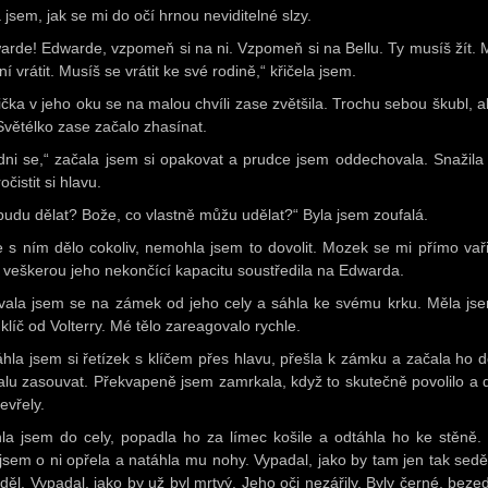
a jsem, jak se mi do očí hrnou neviditelné slzy.
arde! Edwarde, vzpomeň si na ni. Vzpomeň si na Bellu. Ty musíš žít. 
ní vrátit. Musíš se vrátit ke své rodině,“ křičela jsem.
řička v jeho oku se na malou chvíli zase zvětšila. Trochu sebou škubl, al
 Světélko zase začalo zhasínat.
idni se,“ začala jsem si opakovat a prudce jsem oddechovala. Snažila
očistit si hlavu.
budu dělat? Bože, co vlastně můžu udělat?“ Byla jsem zoufalá.
e s ním dělo cokoliv, nemohla jsem to dovolit. Mozek se mi přímo vařil
 veškerou jeho nekončící kapacitu soustředila na Edwarda.
vala jsem se na zámek od jeho cely a sáhla ke svému krku. Měla js
klíč od Volterry. Mé tělo zareagovalo rychle.
áhla jsem si řetízek s klíčem přes hlavu, přešla k zámku a začala ho d
lu zasouvat. Překvapeně jsem zamrkala, když to skutečně povolilo a 
evřely.
la jsem do cely, popadla ho za límec košile a odtáhla ho ke stěně.
 jsem o ni opřela a natáhla mu nohy. Vypadal, jako by tam jen tak seděl
děl. Vypadal, jako by už byl mrtvý. Jeho oči nezářily. Byly černé, beze