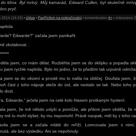
 do klína. Byl mrtvý. Můj kamarád, Edward Cullen, byl skutečně mrtvý
bro pryč.
.2014 (19:15) •
chloe
•
FanFiction na pokračování
• komentováno
4×
• zobrazeno 
apitola
arde? Edwarde?“ začala jsem panikařit.
ně zkolaboval...
******
děla jsem, co mám dělat. Rozběhla jsem se do sklípku a popadla skle
ou jsem rychle naplnila. Bylo mi jedno, že to předtím tak urputně odmítal
ila jsem se do vězení a prostě mu to nalila na obličej. Doufala jsem, 
poň část z toho nápoje steče do úst, ale nestalo se tak. Nebo toho p
lo dost.
ra, Edwarde,“ ječela jsem na celé kolo hlasem protkaným hysterií.
ala jsem, že mě někdo uslyší a pomůže, ale přitom jsem věděla, že n
by mě tu mohl slyšet, by mu nepomohl. Právě naopak, měl by z toho ra
avila jsem se a začala mlátit do mříží. Lomcovala jsem s nimi,
nutá, ale bez výsledku. Ani se nepohnuly.