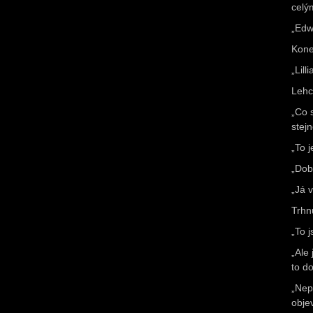
celý
„Edwa
Kone
„Lil
Lehc
„Co 
stej
„To j
„Dobř
„Já 
Trhn
„To 
„Ale
to d
„Nepa
obje