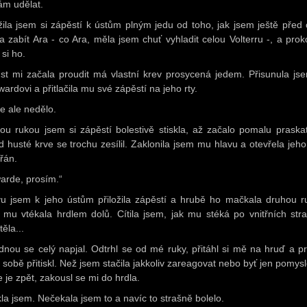
ám udělat.
ožila jsem si zápěstí k ústům plným jedu od toho, jak jsem ještě před c
la zabít Ara - co Ara, měla jsem chuť vyhladit celou Volterru -, a prok
si ho.
st mi začala proudit má vlastní krev prosycená jedem. Přisunula js
ardovi a přitlačila mu své zápěstí na jeho rty.
se ale nedělo.
ou rukou jsem si zápěstí bolestivě stiskla, až začalo pomalu praskat
d husté krve se trochu zesílil. Zaklonila jsem mu hlavu a otevřela jeho
řán.
arde, prosím.“
u jsem k jeho ústům přiložila zápěstí a hrubě ho mačkala druhou r
 mu vtékala hrdlem dolů. Cítila jsem, jak mu stéká po vnitřních str
těla...
dnou se celý napjal. Odtrhl se od mé ruky, přitáhl si mě na hruď a p
 sobě přitiskl. Než jsem stačila jakkoliv zareagovat nebo byť jen pomysl
e je zpět, zakousl se mi do hrdla.
kla jsem. Nečekala jsem to a navíc to strašně bolelo.