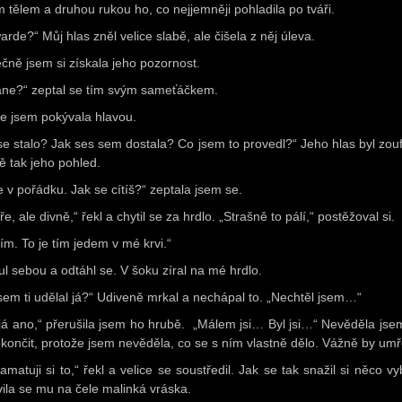
m tělem a druhou rukou ho, co nejjemněji pohladila po tváři.
rde?“ Můj hlas zněl velice slabě, ale čišela z něj úleva.
čně jsem si získala jeho pozornost.
liane?“ zeptal se tím svým sameťáčkem.
e jsem pokývala hlavou.
se stalo? Jak ses sem dostala? Co jsem to provedl?“ Jeho hlas byl zouf
ně tak jeho pohled.
e v pořádku. Jak se cítíš?“ zeptala jsem se.
e, ale divně,“ řekl a chytil se za hrdlo. „Strašně to pálí,“ postěžoval si.
vím. To je tím jedem v mé krvi.“
ul sebou a odtáhl se. V šoku zíral na mé hrdlo.
jsem ti udělal já?“ Udiveně mrkal a nechápal to. „Nechtěl jsem…“
 já ano,“ přerušila jsem ho hrubě. „Málem jsi… Byl jsi…“ Nevěděla jsem
okončit, protože jsem nevěděla, co se s ním vlastně dělo. Vážně by umř
matuji si to,“ řekl a velice se soustředil. Jak se tak snažil si něco vy
vila se mu na čele malinká vráska.