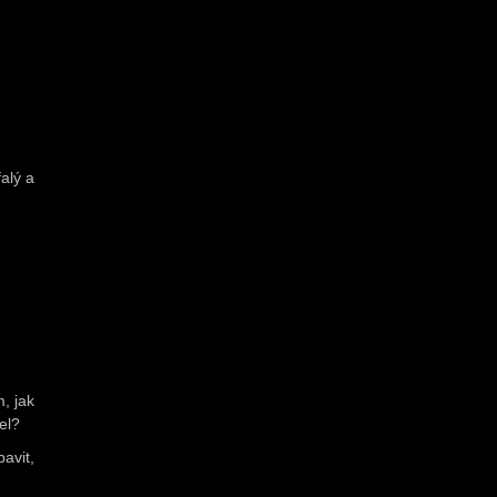
alý a
, jak
el?
bavit,