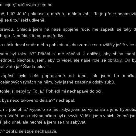
c nejde,“ ujišťovala jsem ho.
ně, Lilli? Já tě pokousal a možná i málem zabil. To je přece neomluvit
í se ti to,“ řekl udiveně.
pravdu. Shlédla jsem na naše spojené ruce, mé zapěstí se taky 
hojilo. Nemělo k tomu prostředky.
a následoval směr mého pohledu a jeho zornice se rozšířily ještě více.
jsem byl taky já?“ Přitáhl si mé zápěstí k obličeji, aby si ho mohl
lédnout. Nechtěla jsem, aby to viděl, ale naše role se obrátily. On by
sil. Zato já? Škoda mluvit...
zápěstí bylo celé popraskané od toho, jak jsem ho mačka
rcelánových rýhách na něm, byly jasně znatelné otisky zubů.
tohle jsi nebyl ty. To já.“ Pohlédl mi nechápavě do očí.
č bys něco takového dělala?“ nechápal.
ch ti pomohla,“ vypadlo ze mě, když jsem se vymanila z jeho hypnoti
edu. Vidět ho s rudýma očima byl nezvyk. Viděla jsem v nich, že mé jso
é jako uhel, ale nechtěla jsem se tím zabývat.
č?“ zeptal se stále nechápavě.