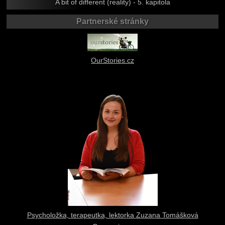
A bit of different (reality) - 5. kapitola
Partnerské stránky
OurStories.cz
Psycholožka, terapeutka, lektorka Zuzana Tomášková