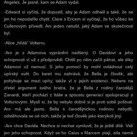
Angeles. Je jasné, kam se Adam vydal.
-Edward si vyčítá, že dopustil, aby je Adam odhalil a také, že se
jim ho nepodařilo chytit. Clare s Ericem si vyčítají, že ho vůbec ke
Cullenovým přivedli. Ani jeden netušil, jaký Adam ve skutečnosti
byl.
-Alice „hlídá“ Volterru.
-Aro je z Adamova vyprávění nadšený. O Davidovi a jeho
schopnosti ví už z předpovědi. Chtěl po něm začít pátrat, ale díky
Adamovi už nemusí. S jeho pomocí by mohl ovládnout celý
upírský svět. Do karet mu nahrává, že Bella je člověk, ale
pohybuje se mezi upíry, takže ví o jejich existenci. Nebere na
zřetel argument svého bratra, že je Bella z rodiny čarodějů
Zanardi, kteří pochází z Itálie a spoustu generací spolupracují s
Volturiovými. Myslí si, že by nebylo dobré si je proti sobě poštvat.
Aro má ale jasno. Bella s čarodějnickou rodinou nebydlí,
odstěhovala se od nich, takže je teď člověk jako kterýkoli jiný.
-Aro chce Davida. Nechce si nechat vymluvit, že je ještě dítě. Vidí
jen jeho schopnost. Když se ho Caius s Marcem ptají, zda nemá