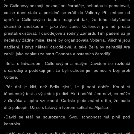
že Cullenovy neznají, neznají ani čaroděje, nebudou si pamatovat,
co se dnes stalo a poklidně se vrátí do Volterry. Při zmínce od
upírů o Cullenových budou reagovat tak, že toho dotyčného
okamžitě zneškodní – jako Aro Jane. Cullenovi pro ně prostě
přestali existovat. I čarodějové z rodiny Zanardi. Tím pádem už je
nečekaly žádné mise, které by organizovala Volterra. Všichni jsou
nadšení, i když někteří čarodějové, a také Bella by nejraději Ara
zabili, jako odplatu za smrt Connora a ostatních čarodějů.
-Bella s Edwardem, Cullenovými a malým Davidem se rozloučí
s čaroději a poděkují jim, že byli ochotní jim pomoci v boji proti
Volteře.
-Pár dní je klid, než Bella zjistí, že jí není dobře. Koupí si
těhotenský test a výsledek ji udiví. Ale i potěší. Jen neví, co může
z člověka a upíra vzniknout. Carlisle ji obeznámí s tím, že bude
dítě poloupír. Už se s takovým tvorem setkal na Aljašce.
-David se těší na sourozence. Svou schopnost má plně pod
kontrolou.
-Ještě než se Belle narodí dítě, koná se svatba. Vše musí být