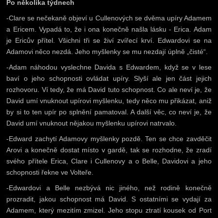
Po několika týdnech
-Clare se nečekaně objeví u Cullenových se dvěma upíry Adamem
a Ericem. Vypadá to, že i ona konečně našla lásku - Erica. Adam
je Ericův přítel. Všichni tři se živí zvířecí krví. Edwardovi se na
Adamovi něco nezdá. Jeho myšlenky se mu nezdají úplně „čisté“.
-Adam náhodou vyslechne Davida s Edwardem, když se v lese
baví o jeho schopnosti ovládat upíry. Slyší ale jen část jejich
rozhovoru. Ví tedy, že má David tuto schopnost. Co ale neví je, že
David umí vnuknout upírovi myšlenku, tedy něco mu přikázat, aniž
by si to ten upír po splnění pamatoval. A další věc, co neví je, že
David umí vnuknout nějakou myšlenku upírovi natrvalo.
-Edward zachytí Adamovy myšlenky pozdě. Ten se chce zavděčit
Arovi a konečně dostat místo v gardě, tak se rozhodne, že zradí
svého přítele Erica, Clare i Cullenovy a o Belle, Davidovi a jeho
schopnosti řekne ve Volteře.
-Edwardovi a Belle nezbývá nic jiného, než rodině konečně
prozradit, jakou schopnost má David. S ostatními se vydají za
Adamem, který mezitím zmizel. Jeho stopu ztratí kousek od Port