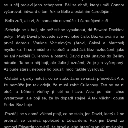
se u něj projeví jeho schopnost. Bál se ohně, který uměl Connor
vyčarovat. Edward o tom řekne Belle a ostatním čarodějům.
-Bella zuří, ale ví, že sama nic nezmůže. I čarodějové zuří.
-Schyluje se k boji, ale než stihne vypuknout, dá Edward Davidovi
pokyn. Malý David předvede své vrcholné číslo. Bez varování a na
první dobrou. Vnukne Volturiovým (Arovi, Caiovi a Marcovi)
myšlenku. Ti se z ničeho nic otočí a odchází. Bez rozloučení, jako
by ani neviděli Cullenovy a ostatní. David padá únavou do Belliny
náruče. Ta se o něj bojí, ale Julie jí oznámí, že je jen vyčerpaný.
Až bude starší, nebude ho použití moci takhle vysilovat.
-Ostatní z gardy netuší, co se stalo. Jane se snaží přesvědčit Ara,
že nemůže jen tak odejít, že musí zabít Cullenovy. Ten se na ni
otočí a během vteřiny jí utrhne hlavu. Alec po něm chce
vystartovat, ale bojí se, že by dopadl stejně. A tak všichni opustí
Forks. Bez boje.
-Později se v domě všichni ptají, co se stalo, jen David, který už se
probral, se usmívá společně s Edwardem. Pak jim David za
pomoci Edwarda vysvětlí, že Arovi a jeho bratrům vnukl myšlenku,