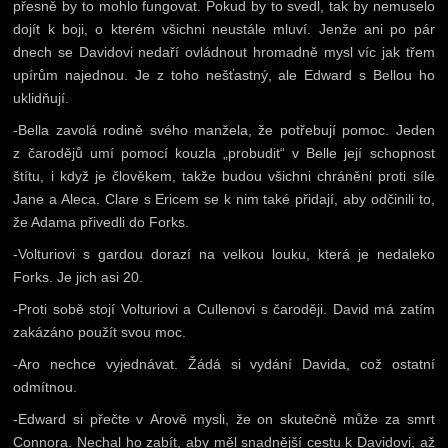
přesně by to mohlo fungovat. Pokud by to svedl, tak by nemuselo
dojít k boji, o kterém všichni neustále mluví. Jenže ani po pár
dnech se Davidovi nedaří ovládnout hromadně mysl víc jak třem
upírům najednou. Je z toho nešťastný, ale Edward s Bellou ho
uklidňují.
-Bella zavolá rodině svého manžela, že potřebují pomoc. Jeden
z čarodějů umí pomocí kouzla „probudit“ v Belle její schopnost
štítu, i když je člověkem, takže budou všichni chráněni proti síle
Jane a Aleca. Clare s Ericem se k nim také přidají, aby odčinili to,
že Adama přivedli do Forks.
-Volturiovi s gardou dorazí na velkou louku, která je nedaleko
Forks. Je jich asi 20.
-Proti sobě stojí Volturiovi a Cullenovi s čaroději. David má zatím
zakázáno použít svou moc.
-Aro nechce vyjednávat. Žádá si vydání Davida, což ostatní
odmítnou.
-Edward si přečte v Arově mysli, že on skutečně může za smrt
Connora. Nechal ho zabít, aby měl snadnější cestu k Davidovi, až