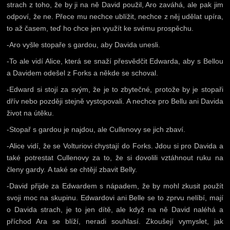
strach z toho, že by ji na ně David použil, Aro zaváhá, ale pak jim
odpoví, že ne. Přece mu nechce ublížit, nechce z něj udělat upíra,
to až časem, teď ho chce jen využít ke svému prospěchu.
-Aro vyšle stopaře s gardou, aby Davida unesli.
-To ale vidí Alice, která se snaží přesvědčit Edwarda, aby s Bellou
a Davidem odešel z Forks a někde se schoval.
-Edward si stojí za svým, že je to zbytečné, protože by je stopaři
dřív nebo později stejně vystopovali. A nechce pro Bellu ani Davida
život na útěku.
-Stopař s gardou je najdou, ale Cullenovy se jich zbaví.
-Alice vidí, že se Volturiovi chystají do Forks. Jdou si pro Davida a
také potrestat Cullenovy za to, že si dovolili vztáhnout ruku na
členy gardy. A také se chtějí zbavit Belly.
-David přijde za Edwardem s nápadem, že by mohl zkusit použít
svoji moc na skupinu. Edwardovi ani Belle se to zprvu nelíbí, mají
o Davida strach, je to jen dítě, ale když na ně David naléhá a
příchod Ara se blíží, neradi souhlasí. Zkoušejí vymyslet, jak