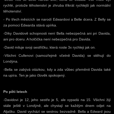
rychlé, protože těhotenství je zhruba třikrát rychlejší jak normální
těhotenství.
- Po třech měsících se narodí Edwardovi a Belle dcera. Z Belly se
za pomoci Edwarda stává upírka.
-Díky Davidově schopnosti není Bella nebezpečná ani pri Davida,
ani pro dceru. A holčička není nebezpečná pro Davida.
-David miluje svoji sestřičku, která roste 3x rychleji jak on.
-Všichni Cullenovi (samozřejmě včetně Davida) se stěhují do
Londýna.
-Bella se zabývá otázkou, kdy a zda vůbec přeměnit Davida také
na upíra. Ten je jako člověk spokojený.
Po pěti letech
-Davidovi je 12, jeho sestře je 5, ale vypadá na 15. Všichni žijí
stále ještě v Londýně, ale chystají se každým dnem odjet na
Aljašku. David vychází se sestrou bezvadně. Bella a Edward jsou