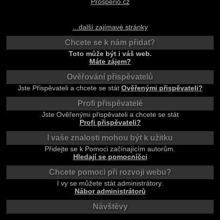
Prosperio.cz
...další zajímavé stránky
Chcete se k nám přidat?
Toto může být i váš web.
Máte zájem?
Ověřování přispěvatelů
Jste Přispěvateli a chcete se stát
Ověřenými přispěvateli?
Profi přispěvatelé
Jste Ověřenými přispěvateli a chcete se stát
Profi přispěvateli?
I vaše znalosti mohou být k užitku
Přidejte se k Pomoci začínajícím autorům.
Hledají se pomocníčci
Chcete pomoci při rozvoji webu?
I vy se můžete stát administrátory.
Nábor administrátorů
Návštěvy