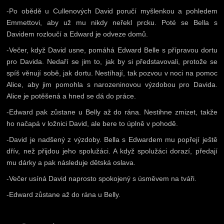
-Po obědě u Cullenových David poručí myšlenkou a pohledem
Emmettovi, aby už mu nikdy neřekl prcku. Poté se Bella s
Davidem rozloučí a Edward je odveze domů.
-Večer, když David usne, pomáhá Edward Belle s přípravou dortu
pro Davida. Nedaří se jim to, jak by si představovali, protože se
spíš věnují sobě, jak dortu. Nestíhají, tak pozvou v noci na pomoc
Alice, aby jim pomohla s narozeninovou výzdobou pro Davida.
Alice je potěšená a hned se dá do práce.
-Edward pak zůstane u Belly až do rána. Nestihne zmizet, takže
ho načapá v ložnici David, ale bere to úplně v pohodě.
-David je nadšený z výzdoby. Bella s Edwardem mu popřejí ještě
dřív, než přijdou jeho spolužáci. A když spolužáci dorazí, předají
mu dárky a pak následuje dětská oslava.
-Večer usíná David naprosto spokojený s úsměvem na tváři.
-Edward zůstane až do rána u Belly.