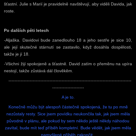
šťastní. Julie s Marií je pravidelně navštěvují, aby viděli Davida, jak
roste.
Po dalších pěti letech
-Aljaška. Davidovi bude zanedlouho 18 a jeho sestře je sice 10,
ale její skutečné stárnutí se zastavilo, když dosáhla dospělosti,
takže je jí 18.
-Všichni žijí spokojeně a šťastně. David zatím o přeměnu na upíra
nestojí, takže zůstává dál člověkěm.
---------------------------------------------------------------------------------
---------------------
A je to.
Konečně můžu být alespoň částečně spokojená, že tu po mně
nezůstaly resty. Sice jsem povídku neukončila tak, jak jsem měla
původně v plánu, ale pokud by sem někdo ještě někdy náhodou
zavítal, bude mít teď příběh kompletní. Bude vědět, jak jsem měla
namyšlené příběh zakončit.