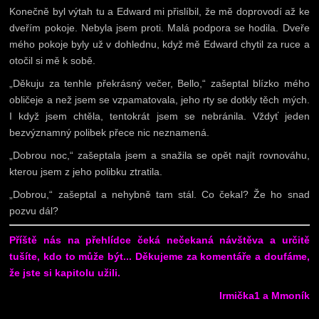
Konečně byl výtah tu a Edward mi přislíbil, že mě doprovodí až ke
dveřím pokoje. Nebyla jsem proti. Malá podpora se hodila. Dveře
mého pokoje byly už v dohlednu, když mě Edward chytil za ruce a
otočil si mě k sobě.
„Děkuju za tenhle překrásný večer, Bello,“ zašeptal blízko mého
obličeje a než jsem se vzpamatovala, jeho rty se dotkly těch mých.
I když jsem chtěla, tentokrát jsem se nebránila. Vždyť jeden
bezvýznamný polibek přece nic neznamená.
„Dobrou noc,“ zašeptala jsem a snažila se opět najít rovnováhu,
kterou jsem z jeho polibku ztratila.
„Dobrou,“ zašeptal a nehybně tam stál. Co čekal? Že ho snad
pozvu dál?
Příště nás na přehlídce čeká nečekaná návštěva a určitě
tušíte, kdo to může být... Děkujeme za komentáře a doufáme,
že jste si kapitolu užili.
Irmička1 a Mmoník