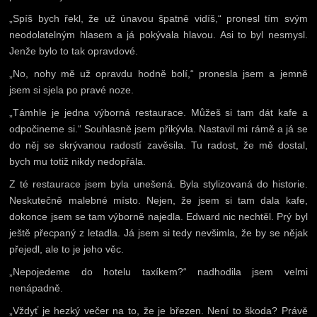
„Spíš bych řekl, že už únavou špatně vidíš,“ pronesl tím svým
neodolatelným hlasem a já pokývala hlavou. Asi to byl nesmysl.
Jenže bylo to tak opravdové.
„No, nohy mě už opravdu hodně bolí,“ pronesla jsem a jemně
jsem si sjela po pravé noze.
„Támhle je jedna výborná restaurace. Můžeš si tam dát kafe a
odpočineme si.“ Souhlasně jsem přikývla. Nastavil mi rámě a já se
do něj se skrývanou radostí zavěsila. Tu radost, že mě dostal,
bych mu totiž nikdy nedopřála.
Z té restaurace jsem byla unešená. Byla stylizovaná do historie.
Neskutečně malebné místo. Nejen, že jsem si tam dala kafe,
dokonce jsem se tam výborně najedla. Edward nic nechtěl. Prý byl
ještě přecpaný z letadla. Já jsem si tedy nevšimla, že by se nějak
přejedl, ale to je jeho věc.
„Nepojedeme do hotelu taxíkem?“ nadhodila jsem velmi
nenápadně.
„Vždyť je hezký večer na to, že je březen. Není to škoda? Právě