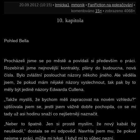
20.09.2012 (10:15) •
Irmicka1
,
mmonik
•
FanFiction na pokračování
•
komentováno
15×
• zobrazeno 4068×
10. kapitola
Pohled Bella
Procházeli jsme se po městě a povídali si především o práci.
Rozebírali jsme nejnovější kontrakty, plány do budoucna, nová
čísla. Bylo zvláštní poslouchat názory někoho jiného. Ale věděla
jsem, že pokud mám nějaké názory vyslechnout, tak pak by to
měly být jedině názory Edwarda Cullena.
„Takže myslíš, že bychom měli zapracovat na novém vzhledu?“
ujišťovala jsem se, jestli jsem vážně dobře pochopila, co se mi
tady už asi hodinu snaží co nejšetrněji naznačit.
„Neber to špatně. Jen si prostě myslím, že nový kabát by
neuškodil,“ dostala se mi odpověď. Navrhla jsem mu, že pokud
nejsme v práci, může mi tykat. I když mi to vůbec nezní.