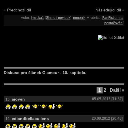
« Předchozí díl
Následující díl »
Autor:
Irmicka1
(
Shrnutí povídek
),
mmonik
, v rubrice:
FanFiction na
pokračování
Sdílet
Diskuse pro článek Glamour - 10. kapitola:
1
2
Další »
aioven
05.05.2013 [11:32]
15.
ediandbellacullens
20.09.2012 [20:43]
14.