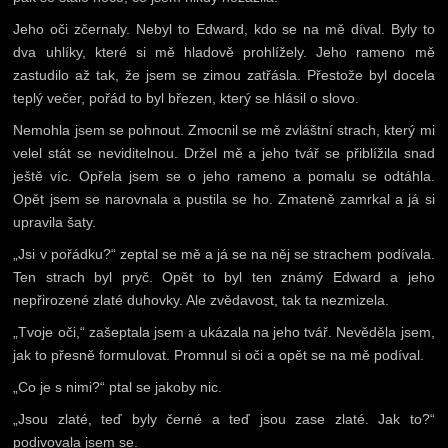
Jeho oči zčernaly. Nebyl to Edward, kdo se na mě díval. Byly to
dva uhlíky, které si mě hladově prohlížely. Jeho rameno mě
zastudilo až tak, že jsem se zimou zatřásla. Přestože byl docela
teplý večer, pořád to byl březen, který se hlásil o slovo.
Nemohla jsem se pohnout. Zmocnil se mě zvláštní strach, který mi
velel stát se neviditelnou. Držel mě a jeho tvář se přiblížila snad
ještě víc. Opřela jsem se o jeho rameno a pomalu se odtáhla.
Opět jsem se narovnala a pustila se ho. Zmateně zamrkal a já si
upravila šaty.
„Jsi v pořádku?“ zeptal se mě a já se na něj se strachem podívala.
Ten strach byl pryč. Opět to byl ten známý Edward a jeho
nepřirozené zlaté duhovky. Ale zvědavost, tak ta nezmizela.
„Tvoje oči,“ zašeptala jsem a ukázala na jeho tvář. Nevěděla jsem,
jak to přesně formulovat. Promnul si oči a opět se na mě podíval.
„Co je s nimi?“ ptal se jakoby nic.
„Jsou zlaté, teď byly černé a teď jsou zase zlaté. Jak to?“
podivovala jsem se.