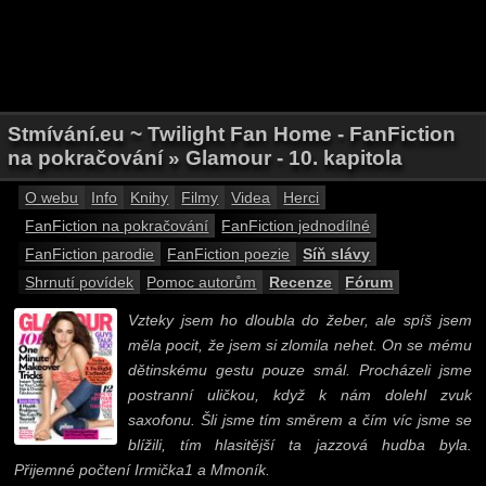
Stmívání.eu ~ Twilight Fan Home - FanFiction
na pokračování » Glamour - 10. kapitola
O webu
Info
Knihy
Filmy
Videa
Herci
FanFiction na pokračování
FanFiction jednodílné
FanFiction parodie
FanFiction poezie
Síň slávy
Shrnutí povídek
Pomoc autorům
Recenze
Fórum
Vzteky jsem ho dloubla do žeber, ale spíš jsem
měla pocit, že jsem si zlomila nehet. On se mému
dětinskému gestu pouze smál. Procházeli jsme
postranní uličkou, když k nám dolehl zvuk
saxofonu. Šli jsme tím směrem a čím víc jsme se
blížili, tím hlasitější ta jazzová hudba byla.
Přijemné počtení Irmička1 a Mmoník.