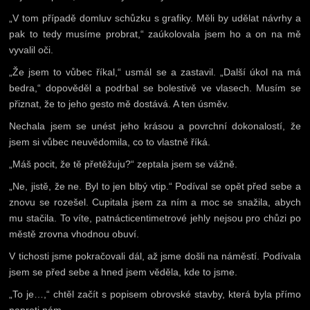
„V tom případě domluv schůzku s grafiky. Měli by udělat návrhy a
pak to tedy musíme probrat,“ zaúkolovala jsem ho a on na mě
vyvalil oči.
„Že jsem to vůbec říkal,“ usmál se a zastavil. „Další úkol na má
bedra,“ dopověděl a podrbal se bolestivě ve vlasech. Musím se
přiznat, že to jeho gesto mě dostává. A ten úsměv.
Nechala jsem se unést jeho krásou a povrchní dokonalostí, že
jsem si vůbec neuvědomila, co to vlastně říká.
„Máš pocit, že tě přetěžuju?“ zeptala jsem se vážně.
„Ne, jistě, že ne. Byl to jen blbý vtip.“ Podíval se opět před sebe a
znovu se rozešel. Cupitala jsem za ním a moc se snažila, abych
mu stačila. To víte, patnácticentimetrové jehly nejsou pro chůzi po
městě zrovna vhodnou obuví.
V tichosti jsme pokračovali dál, až jsme došli na náměstí. Podívala
jsem se před sebe a hned jsem věděla, kde to jsme.
„To je…,“ chtěl začít s popisem obrovské stavby, která byla přímo