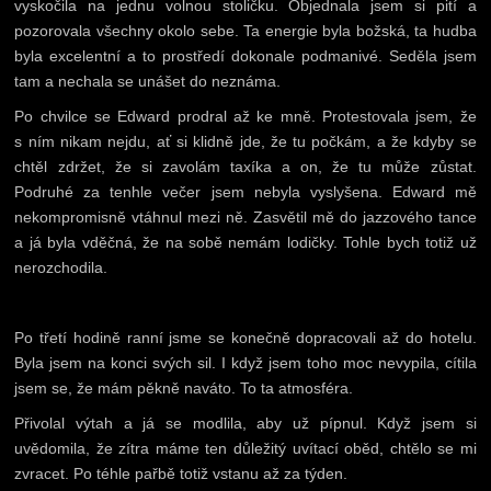
vyskočila na jednu volnou stoličku. Objednala jsem si pití a
pozorovala všechny okolo sebe. Ta energie byla božská, ta hudba
byla excelentní a to prostředí dokonale podmanivé. Seděla jsem
tam a nechala se unášet do neznáma.
Po chvilce se Edward prodral až ke mně. Protestovala jsem, že
s ním nikam nejdu, ať si klidně jde, že tu počkám, a že kdyby se
chtěl zdržet, že si zavolám taxíka a on, že tu může zůstat.
Podruhé za tenhle večer jsem nebyla vyslyšena. Edward mě
nekompromisně vtáhnul mezi ně. Zasvětil mě do jazzového tance
a já byla vděčná, že na sobě nemám lodičky. Tohle bych totiž už
nerozchodila.
Po třetí hodině ranní jsme se konečně dopracovali až do hotelu.
Byla jsem na konci svých sil. I když jsem toho moc nevypila, cítila
jsem se, že mám pěkně naváto. To ta atmosféra.
Přivolal výtah a já se modlila, aby už pípnul. Když jsem si
uvědomila, že zítra máme ten důležitý uvítací oběd, chtělo se mi
zvracet. Po téhle pařbě totiž vstanu až za týden.