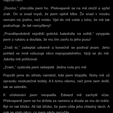
naproti nám.
„Duomo,“ přerušila jsem ho. Překvapeně se na mě otočil a upřel
zrak. On si snad myslí, že jsem úplně blbá. Že snad v mozku
nemám nic jiného, než módu. Vjel do mě vztek z toho, že mě tak
podceňuje.
Je tak namyšlený!
„Pravděpodobně největší gotická katedrála na světě,“ vysypala
jsem z rukávu a doufala, že mu tím zavřu tu jeho pusu!
„Znáš to,“ zašeptal udiveně a konečně se podíval jinam. Jeho
pohled ve mně vzbuzuje něco nepopsatelného. Vpíjí se do mě.
Jakoby mě pohlcoval.
„Znám,“ vyslovila jsem sebejistě. Jedna nula pro mě.
Popošli jsme do středu náměstí, kde jsem klopýtla. Nohy mě už
opravdu neskutečně bolely. A k tomu všemu, než jsme sem došli,
tak se setmělo.
K očekávání jsem neupadla. Edward mě zachytil včas.
Překvapeně jsem se ho držela za rameno a dívala se mu do tváře.
Byl mi tak blízko. Až tak blízko, že jsem cítila jeho chladný dech. A
pak se stalo něco, co jsem nikdy nezažila.