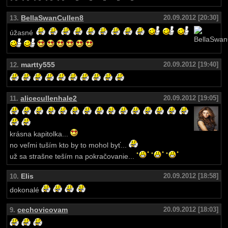
BellaSwanCullen8
20.09.2012 [20:30]
13.
úžasné
martty555
20.09.2012 [19:40]
12.
alicecullenhale2
20.09.2012 [19:05]
11.
krásna kapitolka...
no veľmi tuším kto by to mohol byť...
už sa strašne teším na pokračovanie...
Elis
20.09.2012 [18:58]
10.
dokonalé
cechovicovam
20.09.2012 [18:03]
9.