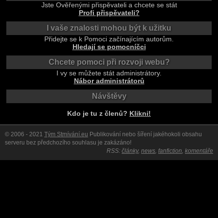
Jste Ověřenými přispěvateli a chcete se stát
Profi přispěvateli?
I vaše znalosti mohou být k užitku
Přidejte se k Pomoci začínajícím autorům.
Hledají se pomocníčci
Chcete pomoci při rozvoji webu?
I vy se můžete stát administrátory.
Nábor administrátorů
Návštěvy
Kdo je tu z členů?
Klikni!
© 2006 - 2021
Tým Stmívání.eu
Publikování nebo šíření jakéhokoli obsahu
serveru bez předchozího souhlasu je zakázáno!
RSS:
články
,
news
,
fanfiction
,
komentáře