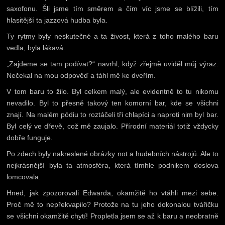
saxofonu. Šli jsme tím směrem a čím víc jsme se blížili, tím
hlasitější ta jazzová hudba byla.
Ty rytmy byly neskutečné a ta živost, která z toho malého baru
vedla, byla lákavá.
„Zajdeme se tam podívat?“ navrhl, když zřejmě uviděl můj výraz.
Nečekal na mou odpověď a táhl mě ke dveřím.
V tom baru to žilo. Byl celkem malý, ale evidentně to tu nikomu
nevadilo. Byl to přesně takový ten komorní bar, kde se všichni
znají. Na malém pódiu to roztáčeli tři chlapíci a naproti nim byl bar.
Byl celý ve dřevě, což mě zaujalo. Přírodní materiál totiž vždycky
dobře funguje.
Po zdech byly nakreslené obrázky not a hudebních nástrojů. Ale to
nejkrásnější byla ta atmosféra, která tímhle podnikem doslova
lomcovala.
Hned, jak zpozorovali Edwarda, okamžitě ho vtáhli mezi sebe.
Proč mě to nepřekvapilo? Protože na tu jeho dokonalou tvářičku
se všichni okamžitě chytí! Propletla jsem se až k baru a neobratně