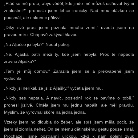
„Ptáš se mě proto, abys věděl, kde jinde mě můžeš oslňovat tvými
znalostmi?“ pronesla jsem lehce ironicky. Nad mou otázkou se
pousmál, ale nakonec přikývl.
„Díky své práci jsem poznala mnoho zemí,“ uvedla jsem na
pravou míru. Chápavě zakýval hlavou.
„Na Aljašce jsi byla?“ Nedal pokoj.
„Ne. Aljaška patří mezi ty, kde jsem nebyla. Proč tě napadla
zrovna Aljaška?“
„Tam je můj domov.“ Zarazila jsem se a překvapeně jsem
vydechla.
„Nikdy jsi neříkal, že jsi z Aljašky,“ vyčetla jsem mu.
„Nikdy ses neptala. A navíc, poslední rok se bavíme o tobě,“
pronesl jízlivě. Chtěla jsem mu jednu napálit, ale měl pravdu.
Myslím, že vyrovnal skóre na jedna jedna.
Vzteky jsem ho dloubla do žeber, ale spíš jsem měla pocit, že
jsem si zlomila nehet. On se mému dětinskému gestu pouze smál.
Procházeli jsme postranní uličkou, když k nám dolehl zvuk