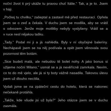
noční život ti prý ukáže tu pravou chuť Itálie.“ Tak, a je to. Jsem
v háji.
„Počkej tu chvilku,“ zašeptal a zastavil mě před restaurací. Opřela
jsem se o zeď a čekala. V duchu jsem se modlila, aby se vrátil
s odvozem. Jenže moje motlitby nebyly vyslyšeny. Vrátil se a
v ruce nesl nějakou tašku.
„Tady.“ Podal mi ji a já nahlédla. Byly v ní obyčejné baleríny.
Nechápavě jsem se na něj podívala a opět jsem věnovala svou
pozornost těm botám.
„Sice budeš malá, ale nebudou tě bolet nohy. A jako bonus si
užijeme noční Milano,“ usmál se a já nevěřícně zamrkala. Nevím,
co to do mě vjelo, ale já si ty boty vážně nasadila. Takovou úlevu
jsem už dlouho necítila.
Vydali jsme se na zpáteční cestu do hotelu, která se nakonec
nečekaně protáhla.
„Takže, kde všude jsi už byla?“ Jeho otázce jsem se v duchu
zasmála.