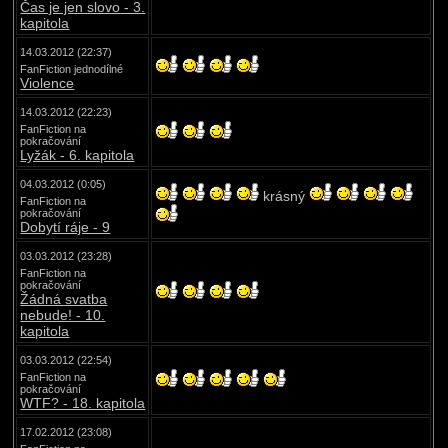
Čas je jen slovo - 3.
kapitola
14.03.2012 (22:37)
FanFiction jednodílné
Violence
14.03.2012 (22:23)
FanFiction na
pokračování
Lyžák - 6. kapitola
04.03.2012 (0:05)
krásný
FanFiction na
pokračování
Dobytí ráje - 9
03.03.2012 (23:28)
FanFiction na
pokračování
Žádná svatba
nebude! - 10.
kapitola
03.03.2012 (22:54)
FanFiction na
pokračování
WTF? - 18. kapitola
17.02.2012 (23:08)