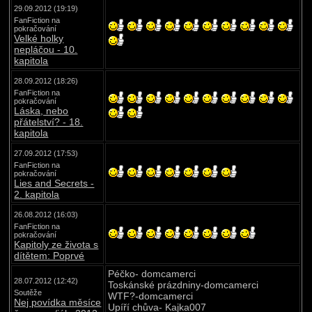
29.09.2012 (19:19)
FanFiction na
pokračování
Velké holky
nepláčou - 10.
kapitola
28.09.2012 (18:26)
FanFiction na
pokračování
Láska, nebo
přátelství? - 18.
kapitola
27.09.2012 (17:53)
FanFiction na
pokračování
Lies and Secrets -
2. kapitola
26.08.2012 (16:03)
FanFiction na
pokračování
Kapitoly ze života s
dítětem: Poprvé
Péčko- domcamerci
28.07.2012 (12:42)
Toskánské prázdniny-domcamerci
Soutěže
WTF?-domcamerci
Nej povídka měsíce
Upíří chůva- Kajka007