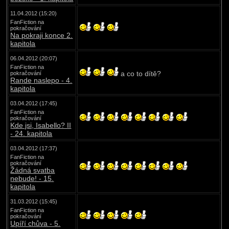
11.04.2012 (15:20)
FanFiction na
pokračování
Na pokraji konce 2.
kapitola
06.04.2012 (20:07)
FanFiction na
a co to dítě?
pokračování
Rande naslepo - 4.
kapitola
03.04.2012 (17:45)
FanFiction na
pokračování
Kde jsi, Isabello? II
- 24. kapitola
03.04.2012 (17:37)
FanFiction na
pokračování
Žádná svatba
nebude! - 15.
kapitola
31.03.2012 (15:45)
FanFiction na
pokračování
Upíří chůva - 5.