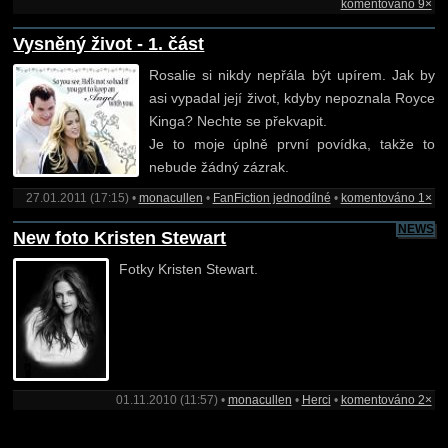
komentováno 9×
Vysněný život - 1. část
Rosalie si nikdy nepřála být upírem. Jak by
asi vypadal její život, kdyby nepoznala Royce
Kinga? Nechte se překvapit.
Je to moje úplně první povídka, takže to
nebude žádný zázrak.
27.01.2011 (17:15) •
monacullen
•
FanFiction jednodílné
•
komentováno 1×
NEWS
New foto Kristen Stewart
Fotky Kristen Stewart.
01.11.2010 (11:57) •
monacullen
•
Herci
•
komentováno 2×