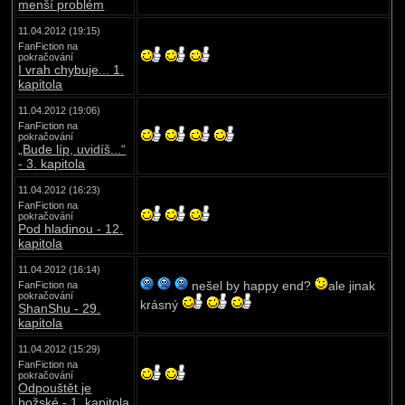
menší problém
11.04.2012 (19:15)
FanFiction na
pokračování
I vrah chybuje... 1.
kapitola
11.04.2012 (19:06)
FanFiction na
pokračování
„Bude líp, uvidíš...“
- 3. kapitola
11.04.2012 (16:23)
FanFiction na
pokračování
Pod hladinou - 12.
kapitola
11.04.2012 (16:14)
nešel by happy end?
ale jinak
FanFiction na
pokračování
krásný
ShanShu - 29.
kapitola
11.04.2012 (15:29)
FanFiction na
pokračování
Odpouštět je
božské - 1. kapitola