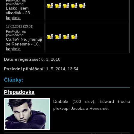
FanFiction na
pokračování
Lásko, jsem
vlkodlak - 28.
kapitola
17.02.2012 (23:01)
FanFiction na
pokračování
Carlie? Ne, jmenuji
se Renesmé - 16.
kapitola
Datum registrace:
6. 3. 2010
Poslední přihlášení:
1. 5. 2014, 13:54
Články:
Přepadovka
Drabble (100 slov). Edward trochu
překvapí Jacoba a Renesmé.