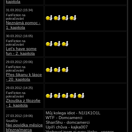
kapitola
31.03.2012 (15:34)
FanFiction na
pokračování
Neznámá pomoc -
1. kapitola
30.03.2012 (16:05)
FanFiction na
pokračování
Let's have some
fun - 2. kapitola
29.03.2012 (20:06)
FanFiction na
pokračování
Přes šikanu k lásce
- 20. kapitola
29.03.2012 (14:25)
FanFiction na
pokračování
Zkouška z filozofie
- 1. kapitola
Můj kolega idiot - N1I1K1O1L
27.03.2012 (19:06)
WTF - Domcamerci
Soutěže
ShanShu - domcamerci
Nej povídka měsíce
Upíří chůva - kajka007
března/marca
Vychoval jsem si svou lásku - vesper