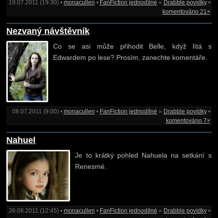
19.07.2011 (19:30) •
monacullen
•
FanFiction jednodílné
»
Drabble povídky
•
komentováno 21×
Nezvaný návštěvník
Co se asi může přihodit Belle, když lítá s
Edwardem po lese? Prosím, zanechte komentáře.
08.07.2011 (9:00) •
monacullen
•
FanFiction jednodílné
»
Drabble povídky
•
komentováno 7×
Nahuel
Je to krátký pohled Nahuela na setkání s
Renesmé.
26.06.2011 (12:45) •
monacullen
•
FanFiction jednodílné
»
Drabble povídky
•