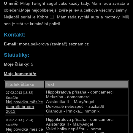
O mně:
Miluji Twilight ságu! Jako každý tady. Mám ráda zvířata a
oblečení.Moje nejoblíbenější zvíře je lev a celkově všechny šelmy.
Nejlepší seriál je Kobra 11. Mám ráda rychlá auta a motorky. Můj
sen je stát se kriminální policií.
Kontakt:
E-mail:
mona.sejkorova (zavináč) seznam.cz
Statistiky:
Moje články:
5
Moje komentáře
Titulek článku
Text
Hippokratova přísaha - domcamerci
27.02.2013 (18:32)
Meluzína - domcamerci
Soutěže
Asistentka II. - MaryAngel
Nej povídka měsíce
Dokonalé nebezpečí - zuzka88
února/februára
Glamour - Irmicka1, mmonik
2013
Hippokratova přísaha - domcamerci
03.02.2013 (12:24)
Asistentka II - MaryAngel
Soutěže
Velké holky nepláčou - Inoma
Nej povídka měsíce