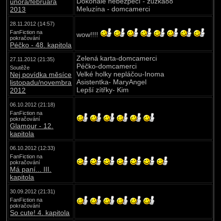
Dokonalé nebezpečí - zuzka88
února/februára
Meluzína - domcamerci
2013
28.11.2012 (14:57)
FanFiction na
wow!!!!
pokračování
Péčko - 48. kapitola
Zelená karta-domcamerci
27.11.2012 (21:35)
Péčko-domcamerci
Soutěže
Velké holky nepláčou-Inoma
Nej povídka měsíce
Asistentka- MaryAngel
listopadu/novembra
Lepší zítřky- Kim
2012
06.10.2012 (21:18)
FanFiction na
pokračování
Glamour - 12.
kapitola
06.10.2012 (12:33)
FanFiction na
pokračování
Má paní... III.
kapitola
30.09.2012 (21:31)
FanFiction na
pokračování
So cute! 4. kapitola