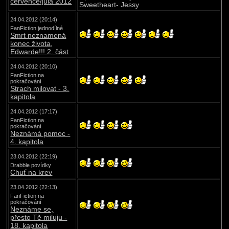
července/júla 2012
Sweetheart- Jessy
24.04.2012 (20:14)
FanFiction jednodílné
Smrt neznamená
konec života,
Edwarde!!! 2. část
24.04.2012 (20:10)
FanFiction na
pokračování
Strach milovat - 3.
kapitola
24.04.2012 (17:17)
FanFiction na
pokračování
Neznámá pomoc -
4. kapitola
23.04.2012 (22:19)
Drabble povídky
Chuť na krev
23.04.2012 (22:13)
FanFiction na
pokračování
Neznáme se,
přesto Tě miluju -
18. kapitola