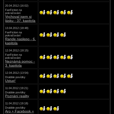
20.04.2012 (16:02)
FanFiction na
pokračování
Vychoval jsem si
lásku - 37. kapitola
13.04.2012 (18:48)
FanFiction na
pokračování
Rande naslepo - 6.
kapitola
12.04.2012 (18:15)
FanFiction na
pokračování
Neznámá pomoc -
3. kapitola
12.04.2012 (13:54)
Drabble povídky
Ustup!
11.04.2012 (19:21)
Drabble povídky
Poznání reality
11.04.2012 (19:18)
Drabble povídky
Aro + Facebook =