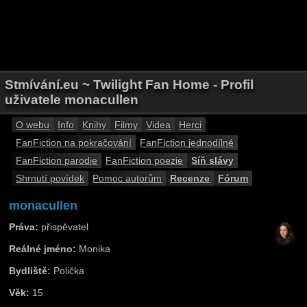
Stmívání.eu ~ Twilight Fan Home - Profil
uživatele monacullen
O webu
Info
Knihy
Filmy
Videa
Herci
FanFiction na pokračování
FanFiction jednodílné
FanFiction parodie
FanFiction poezie
Síň slávy
Shrnutí povídek
Pomoc autorům
Recenze
Fórum
monacullen
Práva:
přispěvatel
Reálné jméno:
Monika
Bydliště:
Polička
Věk:
15