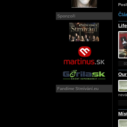
Posl
Člá
Sponzoři
Lif
0
Our
Fandíme Stmívání.eu
nevá
Mís