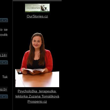
OurStories.cz
NEWS
Co se
lověk
o 14×
NEWS
! Tak
no 0×
Psycholožka, terapeutka,
lektorka Zuzana Tomášková
NEWS
Prosperio.cz