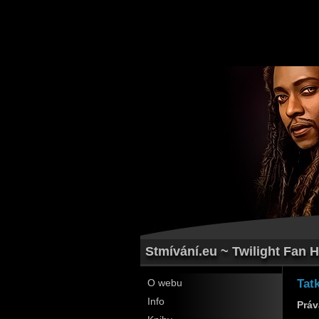
Stmívání.eu ~ Twilight Fan H
Tat
O webu
Info
Práv