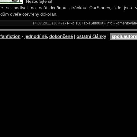
Nezoufejte si!
ďte se podívat na naši dceřinou stránkou OurStories, kde jsou 
dům dveře otevřeny dokořán.
14.07.2011 (10:47) •
Nikol18
,
TatkaSmoula
•
Info
•
komentován
»
fanfiction
-
jednodílné
,
dokončené
|
ostatní články
|
spoluautor