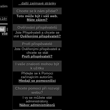
...další zajímavé stránky
vašim
Chcete se k nám přidat?
Toto může být i váš web.
o 14×
Máte zájem?
Ověřování přispěvatelů
ské
|
Jste Přispěvateli a chcete se
vše
stát
Ověřenými přispěvateli?
Profi přispěvatelé
Jste Ověřenými přispěvateli a
chcete se stát
Profi přispěvateli?
I vaše znalosti mohou být
k užitku
Přidejte se k Pomoci
začínajícím autorům.
Hledají se pomocníčci
Chcete pomoci při rozvoji
webu?
I vy se můžete stát
administrátory.
Nábor administrátorů