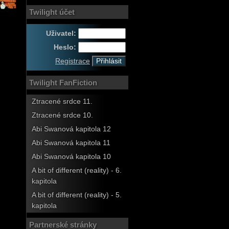
Twilight účet
Uživatel:
Heslo:
Registrace
Twilight FanFiction
Ztracené srdce 11.
Ztracené srdce 10.
Abi Swanová kapitola 12
Abi Swanová kapitola 11
Abi Swanová kapitola 10
A bit of different (reality) - 6.
kapitola
A bit of different (reality) - 5.
kapitola
Partnerské stránky