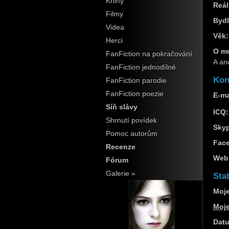
Knihy
Reál
Filmy
Bydl
Videa
Věk:
Herci
O m
FanFiction na pokračování
A an
FanFiction jednodílné
Kon
FanFiction parodie
FanFiction poezie
E-ma
Síň slávy
ICQ:
Shrnutí povídek
Sky
Pomoc autorům
Fac
Recenze
Web
Fórum
Galerie »
Stat
Moje
Moj
Datu