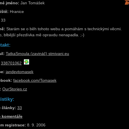
né jméno:
Jan Tomášek
iště:
Hranice
33
ně:
Starám se o běh tohoto webu a pomáhám s technickými věcmi.
o, blbější přezdívka mě opravdu nenapadla. ;-)
takt:
il:
TatkaSmoula (zavináč) stmivani.eu
338701062
pe:
jandevtomasek
ebook:
facebook.com/Tomasek
:
OurStories.cz
istiky:
 články:
33
e komentáře
m registrace:
8. 9. 2006