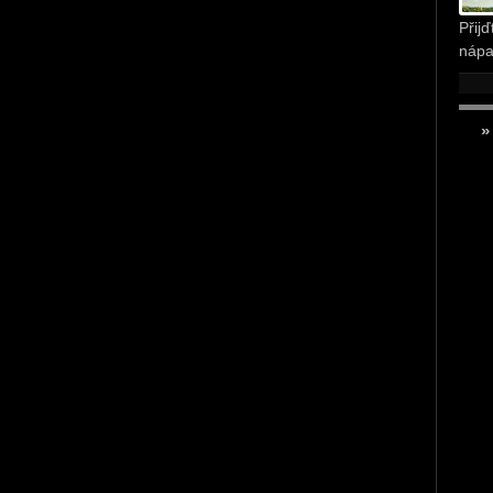
Přij
nápa