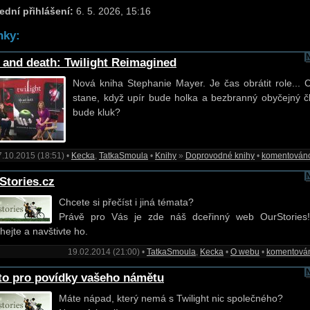
ední přihlášení:
6. 5. 2026, 15:16
nky:
e and death: Twilight Reimagined
Nová kniha Stephanie Mayer. Je čas obrátit role... 
stane, když upír bude holka a bezbranný obyčejný č
bude kluk?
7.10.2015 (18:51) •
Kecka
,
TatkaSmoula
•
Knihy
»
Doprovodné knihy
•
komentován
Stories.cz
Chcete si přečíst i jiná témata?
Právě pro Vás je zde náš dceřinný web OurStories
hejte a navštivte ho.
19.02.2014 (21:00) •
TatkaSmoula
,
Kecka
•
O webu
•
komentová
to pro povídky vašeho námětu
Máte nápad, který nemá s Twilight nic společného?