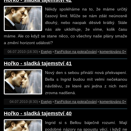
Hořko - sladká tajemství 42
Někdy spoléháme na to, že máme určitý
časový limit. Může se nám zdát neúnosně
dlouhý, nebo naopak děsivě krátký. Stále
nás ale uklidňuje, že víme, kolik času
máme. Ale co když se stane něco, co všechny naše plány smaže
a změní horizont událostí?
06.07.2010 (16:30) •
Evelyn
•
FanFiction na pokračování
•
komentováno 0×
Hořko - sladká tajemství 41
Nový den s sebou přináší nová překvapení.
Bella s Ingrid budou mít velmi nečekanou
návštěvu, ze které ani jedna z nich není
zrovna nadšená.
04.07.2010 (8:30) •
Evelyn
•
FanFiction na pokračování
•
komentováno 0×
Hořko - sladká tajemství 40
Ingrid si s Bellou báječně rozumí. Mají
podobné názory na spoustu věcí, i když ne