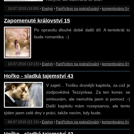
10.07.2010 (16:00) •
Evelyn
•
FanFiction na pokračování
•
komentováno 0×
Zapomenuté království 15
Po opravdu dlouhé době další díl. A tentokrát to
bude romantika :-)
10.07.2010 (10:15) •
Evelyn
•
FanFiction na pokračování
•
komentováno 0×
Hořko - sladká tajemství 43
V zajetí... Trošku drsnější kapitola, za což je
zodpovědná Tezzynkaa. Za ten konec se
omlouvám, ale nemohla jsem si pomoct :-)
Další kapitolu mám rozepsanou, ale tento
týden jsem celé dny v práci, takže nevím, kdy bude.
09.07.2010 (21:15) •
Evelyn
•
FanFiction na pokračování
•
komentováno 0×