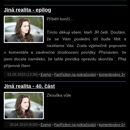
Jiná realita - epilog
Příběh končí...
Tímto děkuji všem, kteří JR četli. Doufám,
že se Vám poslední díl bude líbit a
nezklame Vás. Zcela výjimečně poprosím
o komentáře a závěrečné zhodnocení povídky. Přiznávám, že
jsem docela naměkko, že tahle povídka opravdu skončila... Přeji
příjemné čtení
01.05.2010 (13:30) •
Evelyn
•
FanFiction na pokračování
•
komentováno 3×
Jiná realita - 40. část
Zkouška vůle
30.04.2010 (9:00) •
Evelyn
•
FanFiction na pokračování
•
komentováno 0×