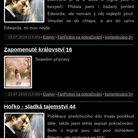
bezpečí. Přidala jsem i žádaný pohled
Edwarda, ale nemám z něj nejlepší pocit.
Vmyslet se do chlapa, a ani do upíra
Edwarda, mi moc nejde.
15.07.2010 (13:45) •
Evelyn
•
FanFiction na pokračování
•
komentováno 0×
Zapomenuté království 16
Svatební přípravy
15.07.2010 (13:30) •
Evelyn
•
FanFiction na pokračování
•
komentováno 0×
Hořko - sladká tajemství 44
Publikace předchozího dílu trvala poněkud
déle, takže jsem stihla sepsat pokračování.
Bells s Ingrid jsou dál pod dohledem
Rileyho, ale záchrana se blíží.