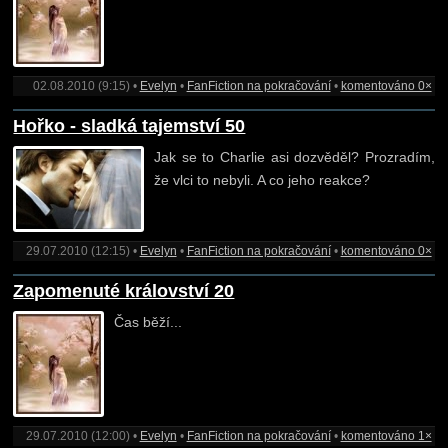
02.08.2010 (9:15) •
Evelyn
•
FanFiction na pokračování
•
komentováno 0×
Hořko - sladká tajemství 50
Jak se to Charlie asi dozvěděl? Prozradím,
že vlci to nebyli. A co jeho reakce?
29.07.2010 (12:15) •
Evelyn
•
FanFiction na pokračování
•
komentováno 0×
Zapomenuté království 20
Čas běží...
29.07.2010 (12:00) •
Evelyn
•
FanFiction na pokračování
•
komentováno 1×