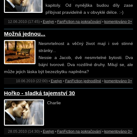
kapitoly. Od nynějška budou díly zase
přibývat pravidelně a v obvyklé délce. :-)
12.06.2010 (17:45) •
Evelyn
•
FanFiction na pokračování
•
komentováno 0×
Možná jednou...
Nesmrtelnost a věčný život mají i své stinné
stránky...
Nessie a Jacob, dvě nesmrtelné bytosti. Dva
bájní tvorové. Dva rozdílné druhy. Milují se, ale
může jejich láska být bezezbytku naplněna?
10.06.2010 (22:00) •
Evelyn
•
FanFiction jednodílné
•
komentováno 0×
Hořko - sladká tajemství 30
Charlie
28.05.2010 (14:30) •
Evelyn
•
FanFiction na pokračování
•
komentováno 0×