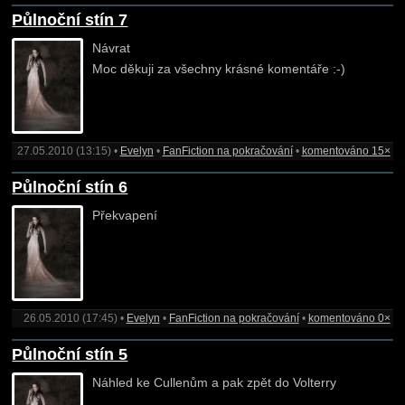
Půlnoční stín 7
Návrat
Moc děkuji za všechny krásné komentáře :-)
27.05.2010 (13:15) •
Evelyn
•
FanFiction na pokračování
•
komentováno 15×
Půlnoční stín 6
Překvapení
26.05.2010 (17:45) •
Evelyn
•
FanFiction na pokračování
•
komentováno 0×
Půlnoční stín 5
Náhled ke Cullenům a pak zpět do Volterry