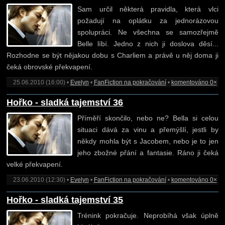
Sam určil některá pravidla, která vlci
požadují na oplátku za jednorázovou
spolupráci. Ne všechna se samozřejmě
Belle líbí. Jedno z nich ji doslova děsí...
Rozhodne se být nějakou dobu s Charliem a právě u něj doma ji
čeká obrovské překvapení.
25.06.2010 (16:00) •
Evelyn
•
FanFiction na pokračování
•
komentováno 0×
Hořko - sladká tajemství 36
Příměří skončilo, nebo ne? Bella si celou
situaci dává za vinu a přemýšlí, jestli by
někdy mohla být s Jacobem, nebo je to jen
jeho zbožné přání a fantasie. Ráno ji čeká
velké překvapení.
23.06.2010 (12:30) •
Evelyn
•
FanFiction na pokračování
•
komentováno 0×
Hořko - sladká tajemství 35
Trénink pokračuje. Neprobíhá však úplně