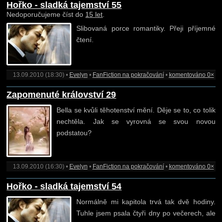
Hořko - sladká tajemství 55
Nedoporučujeme číst do
15 let
.
Slibovaná porce romantiky. Přeji příjemné
čtení.
13.09.2010 (18:30) •
Evelyn
•
FanFiction na pokračování
•
komentováno 0×
Zapomenuté království 29
Bella se kvůli těhotenství mění. Děje se to, co tolik
nechtěla. Jak se vyrovná se svou novou
podstatou?
13.09.2010 (16:30) •
Evelyn
•
FanFiction na pokračování
•
komentováno 0×
Hořko - sladká tajemství 54
Normálně mi kapitola trvá tak dvě hodiny.
Tuhle jsem psala čtyři dny po večerech, ale