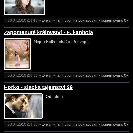
26.04.2010 (13:45) •
Evelyn
•
FanFiction na pokračování
•
komentováno 0×
Zapomenuté království - 9. kapitola
Nejen Bella dokáže překvapit.
23.04.2010 (20:15) •
Evelyn
•
FanFiction na pokračování
•
komentováno 0×
Hořko - sladká tajemství 29
Odhalení
23.04.2010 (19:15) •
Evelyn
•
FanFiction na pokračování
•
komentováno 0×