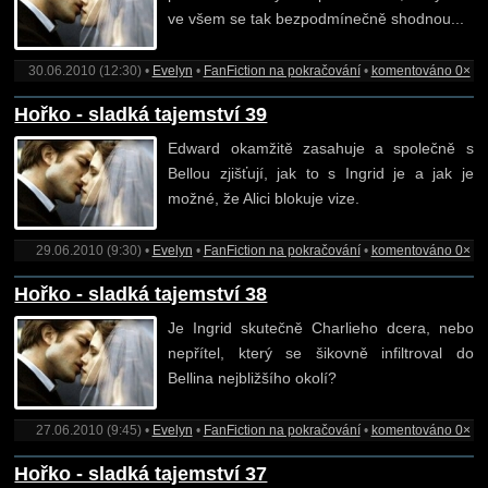
ve všem se tak bezpodmínečně shodnou...
30.06.2010 (12:30) •
Evelyn
•
FanFiction na pokračování
•
komentováno 0×
Hořko - sladká tajemství 39
Edward okamžitě zasahuje a společně s
Bellou zjišťují, jak to s Ingrid je a jak je
možné, že Alici blokuje vize.
29.06.2010 (9:30) •
Evelyn
•
FanFiction na pokračování
•
komentováno 0×
Hořko - sladká tajemství 38
Je Ingrid skutečně Charlieho dcera, nebo
nepřítel, který se šikovně infiltroval do
Bellina nejbližšího okolí?
27.06.2010 (9:45) •
Evelyn
•
FanFiction na pokračování
•
komentováno 0×
Hořko - sladká tajemství 37