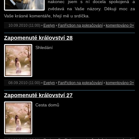
nakonec jsem s ní docela spokojená a
zvědavá na Vaše názory. Děkuji moc za
Vaše krásné komentáře, hřejí mě u srdíčka.
10.09.2010 (11:00) •
Evelyn
•
FanFiction na pokračování
•
komentováno 0×
Zapomenuté království 28
Shledání
08.09.2010 (11:00) •
Evelyn
•
FanFiction na pokračování
•
komentováno 0×
Zapomenuté království 27
Cesta domů