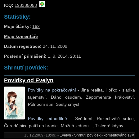
ICQ:
198385053
Statistiky:
Moje články:
162
Moje komentáře
Datum registrace:
24. 11. 2009
Poslední přihlášení:
1. 9. 2014, 20:11
Shrnutí povídek:
Povídky od Evelyn
Povídky na pokračování
- Jiná realita, Hořko - sladká
tajemství, Dáno osudem, Zapomenuté království,
Půlnoční stín, Šestý smysl
Povídky jednodílné
- Svědomí, Rozechvělé srdce,
Čarodějnice patří na hranici, Možná jednou..., Tisíceré kdyby
13.12.2009 (18:49) •
Evelyn
•
Shrnutí povídek
•
komentováno 17×