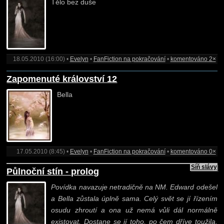
Tělo bez duše
18.05.2010 (16:00) •
Evelyn
•
FanFiction na pokračování
•
komentováno 2×
Zapomenuté království 12
Bella
17.05.2010 (8:45) •
Evelyn
•
FanFiction na pokračování
•
komentováno 0×
Síň slávy
Půlnoční stín - prolog
Povídka navazuje netradičně na NM. Edward odešel
a Bella zůstala úplně sama. Celý svět se jí řízením
osudu zhroutí a ona už nemá vůli dál normálně
existovat. Dostane se jí toho, po čem dříve toužila,