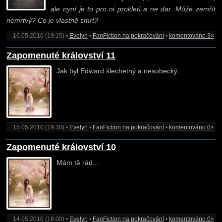
ale nyní je to pro ni prokletí a ne dar. Může zemřít
nemrtvý? Co je vlastně smrt?
16.05.2010 (19:15) •
Evelyn
•
FanFiction na pokračování
•
komentováno 3×
Zapomenuté království 11
Jak byl Edward šlechetný a nesobecký...
15.05.2010 (19:30) •
Evelyn
•
FanFiction na pokračování
•
komentováno 0×
Zapomenuté království 10
Mám tě rád...
14.05.2010 (16:00) •
Evelyn
•
FanFiction na pokračování
•
komentováno 0×