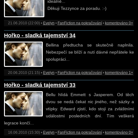
ideálně...
Děkuji Tezzynce za poradu. :-)
21.06.2010 (22:00) •
Evelyn
•
FanFiction na pokračování
•
komentováno 0×
Hořko - sladká tajemství 34
Bellina předtucha se skutečně naplnila.
Nebezpečí se blíží a nutí dávné nepřátele ke
spolupráci...
20.06.2010 (21:15) •
Evelyn
•
FanFiction na pokračování
•
komentováno 1×
Hořko - sladká tajemství 33
Bellu hlídá Emmett s Jasperem. Od těch
dvou se nedá čekat nic jiného, než sázky a
vtípky. Edward zjistí, kdo stojí za zvláštními
událostmi posledních dní. Tím veškerá
legrace končí...
16.06.2010 (15:30) •
Evelyn
•
FanFiction na pokračování
•
komentováno 0×