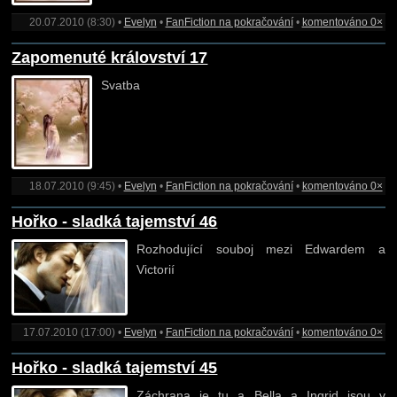
20.07.2010 (8:30) •
Evelyn
•
FanFiction na pokračování
•
komentováno 0×
Zapomenuté království 17
Svatba
18.07.2010 (9:45) •
Evelyn
•
FanFiction na pokračování
•
komentováno 0×
Hořko - sladká tajemství 46
Rozhodující souboj mezi Edwardem a
Victorií
17.07.2010 (17:00) •
Evelyn
•
FanFiction na pokračování
•
komentováno 0×
Hořko - sladká tajemství 45
Záchrana je tu a Bella a Ingrid jsou v