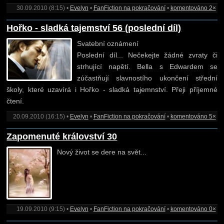
30.09.2010 (8:15) •
Evelyn
•
FanFiction na pokračování
•
komentováno 2×
Hořko - sladká tajemství 56 (poslední díl)
Svatební oznámení
Poslední díl... Nečekejte žádné zvraty či
strhující napětí. Bella s Edwardem se
zúčastňují slavnostího ukončení střední
školy, které uzavírá i Hořko - sladká tajemnství. Přeji příjemné
čtení.
20.09.2010 (16:15) •
Evelyn
•
FanFiction na pokračování
•
komentováno 5×
Zapomenuté království 30
Nový život se dere na svět...
19.09.2010 (9:15) •
Evelyn
•
FanFiction na pokračování
•
komentováno 0×