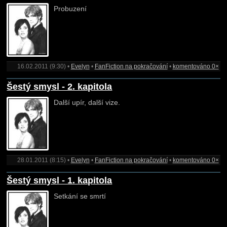
Probuzení
16.02.2011 (9:30) •
Evelyn
•
FanFiction na pokračování
•
komentováno 0×
Šestý smysl - 2. kapitola
Další upír, další vize.
28.01.2011 (8:15) •
Evelyn
•
FanFiction na pokračování
•
komentováno 0×
Šestý smysl - 1. kapitola
Setkání se smrtí