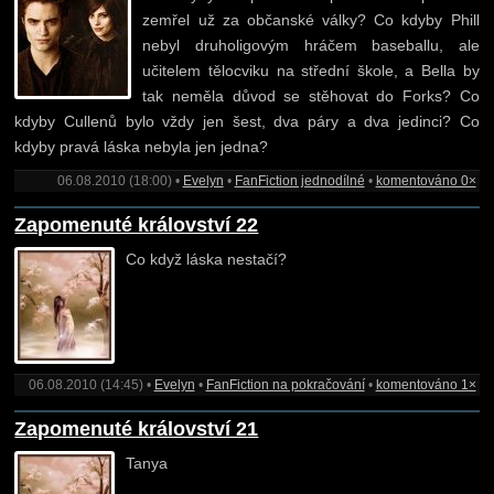
zemřel už za občanské války? Co kdyby Phill
nebyl druholigovým hráčem baseballu, ale
učitelem tělocviku na střední škole, a Bella by
tak neměla důvod se stěhovat do Forks? Co
kdyby Cullenů bylo vždy jen šest, dva páry a dva jedinci? Co
kdyby pravá láska nebyla jen jedna?
06.08.2010 (18:00) •
Evelyn
•
FanFiction jednodílné
•
komentováno 0×
Zapomenuté království 22
Co když láska nestačí?
06.08.2010 (14:45) •
Evelyn
•
FanFiction na pokračování
•
komentováno 1×
Zapomenuté království 21
Tanya