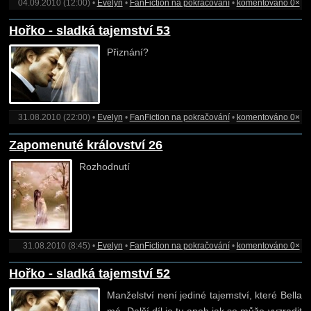
04.09.2010 (12:00) •
Evelyn
•
FanFiction na pokračování
•
komentováno 0×
Hořko - sladká tajemství 53
Přiznání?
31.08.2010 (22:00) •
Evelyn
•
FanFiction na pokračování
•
komentováno 0×
Zapomenuté království 26
Rozhodnutí
31.08.2010 (8:45) •
Evelyn
•
FanFiction na pokračování
•
komentováno 0×
Hořko - sladká tajemství 52
Manželství není jediné tajemství, které Bella