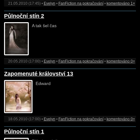
21.05.2010 (17:45) •
Evelyn
•
FanFiction na pokračování
•
komentováno 1×
Půlnoční stín 2
A tak šel čas
20.05.2010 (17:00) •
Evelyn
•
FanFiction na pokračování
•
komentováno 0×
Zapomenuté království 13
Edward
18.05.2010 (17:00) •
Evelyn
•
FanFiction na pokračování
•
komentováno 0×
Půlnoční stín 1