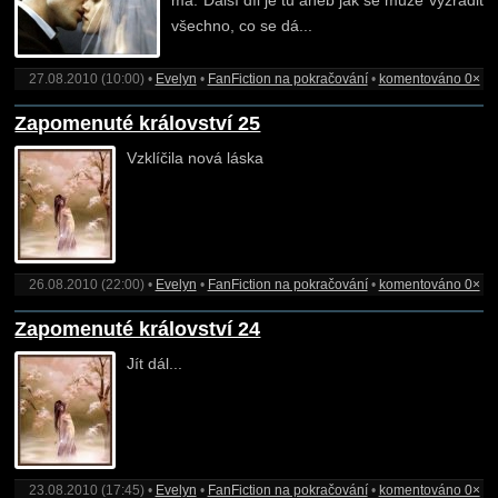
má. Další díl je tu aneb jak se může vyzradit
všechno, co se dá...
27.08.2010 (10:00) •
Evelyn
•
FanFiction na pokračování
•
komentováno 0×
Zapomenuté království 25
Vzklíčila nová láska
26.08.2010 (22:00) •
Evelyn
•
FanFiction na pokračování
•
komentováno 0×
Zapomenuté království 24
Jít dál...
23.08.2010 (17:45) •
Evelyn
•
FanFiction na pokračování
•
komentováno 0×