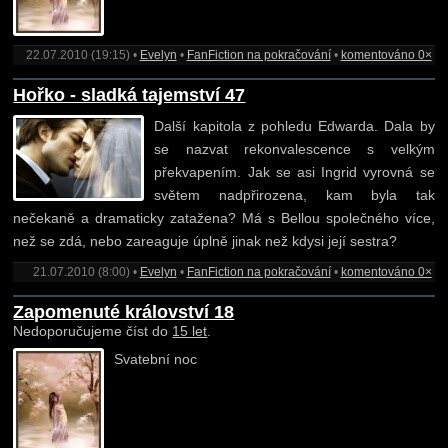
22.07.2010 (19:15) •
Evelyn
•
FanFiction na pokračování
•
komentováno 0×
Hořko - sladká tajemství 47
Další kapitola z pohledu Edwarda. Dala by
se nazvat rekonvalescence s velkým
překvapením. Jak se asi Ingrid vyrovná se
světem nadpřirozena, kam byla tak
nečekaně a dramaticky zatažena? Má s Bellou společného více,
než se zdá, nebo zareaguje úplně jinak než kdysi její sestra?
21.07.2010 (8:00) •
Evelyn
•
FanFiction na pokračování
•
komentováno 0×
Zapomenuté království 18
Nedoporučujeme číst do
15 let
.
Svatební noc