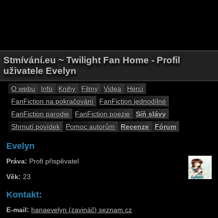
Stmívání.eu ~ Twilight Fan Home - Profil
uživatele Evelyn
O webu
Info
Knihy
Filmy
Videa
Herci
FanFiction na pokračování
FanFiction jednodílné
FanFiction parodie
FanFiction poezie
Síň slávy
Shrnutí povídek
Pomoc autorům
Recenze
Fórum
Evelyn
Práva:
Profi přispěvatel
Věk:
23
Kontakt:
E-mail:
hanaevelyn (zavináč) seznam.cz