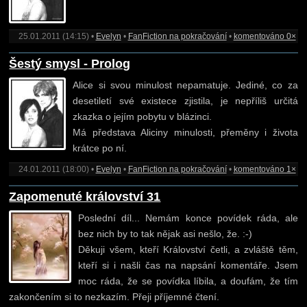
25.01.2011 (14:15) •
Evelyn
•
FanFiction na pokračování
•
komentováno 0×
Šestý smysl - Prolog
Alice si svou minulost nepamatuje. Jediné, co za
desetiletí své existece zjistila, je nepříliš určitá
zkazka o jejím pobytu v blázinci.
Má představa Aliciny minulosti, přeměny i života
krátce po ní.
24.01.2011 (18:00) •
Evelyn
•
FanFiction na pokračování
•
komentováno 1×
Zapomenuté království 31
Poslední díl... Nemám konce povídek ráda, ale
bez nich by to tak nějak asi nešlo, že. :-)
Děkuji všem, kteří Království četli, a zvláště těm,
kteří si i našli čas na napsání komentáře. Jsem
moc ráda, že se povídka líbila, a doufám, že tím
zakončením si to nezkazím. Přeji příjemné čtení.