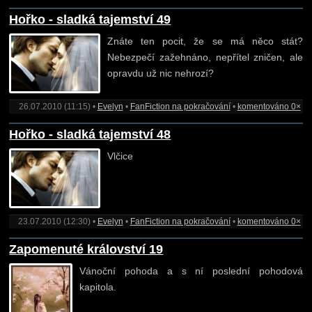
Hořko - sladká tajemství 49
Znáte ten pocit, že se má něco stát?
Nebezpečí zažehnáno, nepřítel zničen, ale
opravdu už nic nehrozí?
26.07.2010 (11:15) •
Evelyn
•
FanFiction na pokračování
•
komentováno 0×
Hořko - sladká tajemství 48
Vlčice
23.07.2010 (12:30) •
Evelyn
•
FanFiction na pokračování
•
komentováno 0×
Zapomenuté království 19
Vánoční pohoda a s ní poslední pohodová
kapitola.