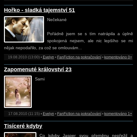
Hořko - sladká tajemství 51
Nečekané
Pořádně jsem se s tím natrápila a úplně
spokojená nejsem, ale nic lepšího se mi
nějak nepodařilo, za což se omlouvám...
19.08.2010 (13:00) •
Evelyn
•
FanFiction na pokračování
•
komentováno 0×
Zapomenuté království 23
Sami
17.08.2010 (11:15) •
Evelyn
•
FanFiction na pokračování
•
komentováno 1×
Tisíceré kdyby
Co kdyby Jasper svou přeměnu nepřežil a