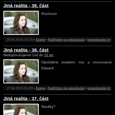
Jiná realita - 39. část
Rozhovor
28.04.2010 (13:15) •
Evelyn
•
FanFiction na pokračování
•
komentováno 0×
Jiná realita - 38. část
Nedoporučujeme číst do
15 let
.
Opožděná svatební noc a novorozený
Edward.
27.04.2010 (11:00) •
Evelyn
•
FanFiction na pokračování
•
komentováno 0×
Jiná realita - 37. část
Navěky?