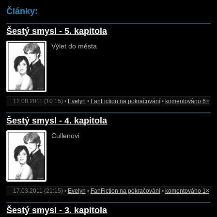
Články:
Šestý smysl - 5. kapitola
Výlet do města
12.08.2011 (10:15) •
Evelyn
•
FanFiction na pokračování
•
komentováno 6×
Šestý smysl - 4. kapitola
Cullenovi
17.03.2011 (21:15) •
Evelyn
•
FanFiction na pokračování
•
komentováno 1×
Šestý smysl - 3. kapitola