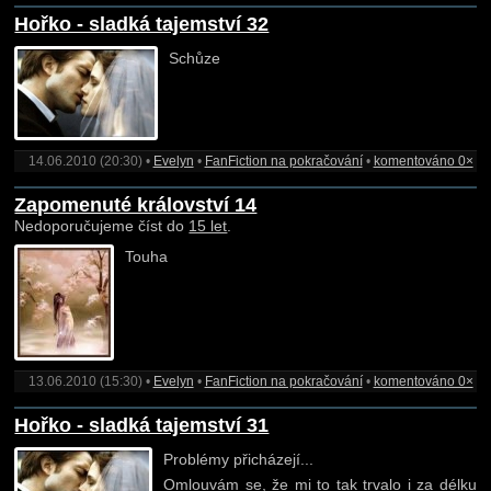
Hořko - sladká tajemství 32
Schůze
14.06.2010 (20:30) •
Evelyn
•
FanFiction na pokračování
•
komentováno 0×
Zapomenuté království 14
Nedoporučujeme číst do
15 let
.
Touha
13.06.2010 (15:30) •
Evelyn
•
FanFiction na pokračování
•
komentováno 0×
Hořko - sladká tajemství 31
Problémy přicházejí...
Omlouvám se, že mi to tak trvalo i za délku