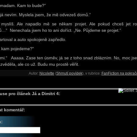
 madam. Kam to bude?“
 já nevím. Myslela jsem, že mě odvezeš domů.“
 myslíš. Ale napadlo mě se někam projet. Ale pokud chceš jet r
…“ Nenechala jsem ho to ani doříct. „Ne. Půjdeme se projet.“
artoval a auto spokojeně zapředlo.
, kam pojedeme?“
 mi.“ Aaaaa. Zase ten úsměv, já se z toho snad zblázním. No, moc js
zvěděla, ale co už. Budu mu prostě věřit.
Autor:
Nicolette
(
Shrnutí povídek
), v rubrice:
FanFiction na pokrač
S
use pro článek Já a Dimitri 4:
at komentář:
k: