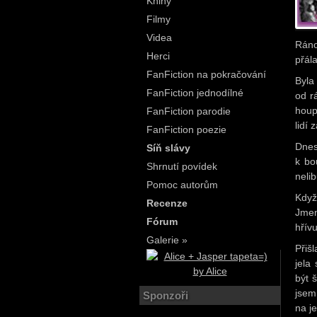
Knihy
Filmy
Videa
Ráno
Herci
přál
FanFiction na pokračování
Byla
FanFiction jednodílné
od r
houp
FanFiction parodie
lidí
FanFiction poezie
Dnes
Síň slávy
k bo
Shrnutí povídek
nelib
Pomoc autorům
Když
Recenze
Jmen
Fórum
hřív
Galerie »
Přiš
jela
být 
jsem
Sponzoři
na j