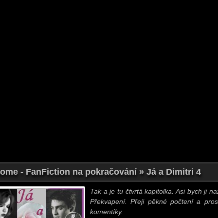
ome - FanFiction na pokračování » Já a Dimitri 4
Tak a je tu čtvrtá kapitolka. Asi bych ji n
Překvapení. Přeji pěkné počtení a pro
komentíky.