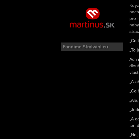
Když
nech
pro 
neby
stra
„Co 
Fandíme Stmívání.eu
„To 
Ach 
dlou
vlas
„A-a
„Co 
„Ale,
„Jed
„A o
ten 
„No,