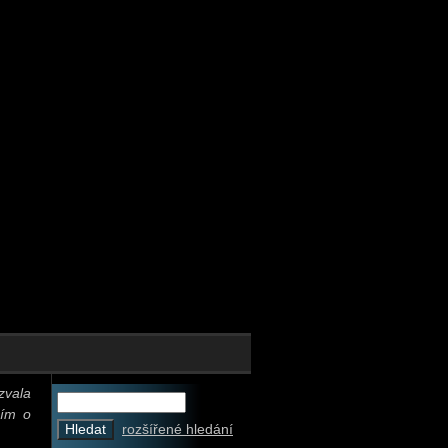
azvala
sím o
rozšířené hledání