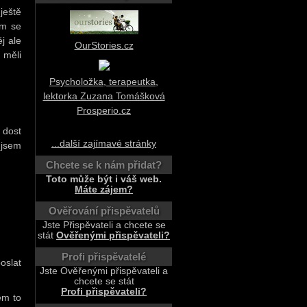
ještě
em se
j ale
OurStories.cz
 měli
Psycholožka, terapeutka,
lektorka Zuzana Tomášková
Prosperio.cz
 dost
...další zajímavé stránky
 jsem
Chcete se k nám přidat?
Toto může být i váš web.
Máte zájem?
Ověřování přispěvatelů
Jste Přispěvateli a chcete se
stát
Ověřenými přispěvateli?
Profi přispěvatelé
oslat
Jste Ověřenými přispěvateli a
chcete se stát
Profi přispěvateli?
em to