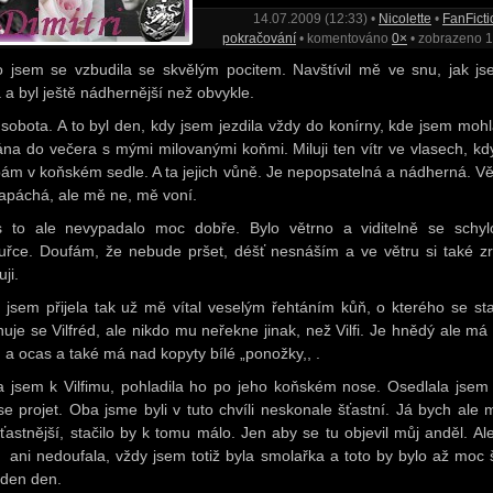
14.07.2009 (12:33) •
Nicolette
•
FanFicti
pokračování
• komentováno
0×
• zobrazeno 
 jsem se vzbudila se skvělým pocitem. Navštívil mě ve snu, jak js
a a byl ještě nádhernější než obvykle.
 sobota. A to byl den, kdy jsem jezdila vždy do konírny, kde jsem mohl
ána do večera s mými milovanými koňmi. Miluji ten vítr ve vlasech, kd
ám v koňském sedle. A ta jejich vůně. Je nepopsatelná a nádherná. Vě
 zapáchá, ale mě ne, mě voní.
 to ale nevypadalo moc dobře. Bylo větrno a viditelně se schyl
uřce. Doufám, že nebude pršet, déšť nesnáším a ve větru si také z
uji.
 jsem přijela tak už mě vítal veselým řehtáním kůň, o kterého se st
uje se Vilfréd, ale nikdo mu neřekne jinak, než Vilfi. Je hnědý ale má 
u a ocas a také má nad kopyty bílé „ponožky,, .
la jsem k Vilfimu, pohladila ho po jeho koňském nose. Osedlala jsem
 se projet. Oba jsme byli v tuto chvíli neskonale šťastní. Já bych ale 
šťastnější, stačilo by k tomu málo. Jen aby se tu objevil můj anděl. Ale
 ani nedoufala, vždy jsem totiž byla smolařka a toto by bylo až moc š
eden den.