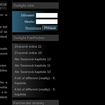
on na
Twilight účet
1677×
em si
Uživatel:
Heslo:
a být
Registrace
yž se
tšině
Twilight FanFiction
Ztracené srdce 11.
ovalo
Ztracené srdce 10.
rovna
Abi Swanová kapitola 12
arám.
Abi Swanová kapitola 11
bílou
Abi Swanová kapitola 10
A bit of different (reality) - 6.
 ho a
kapitola
mohla
A bit of different (reality) - 5.
 v to
kapitola
těstí
Partnerské stránky