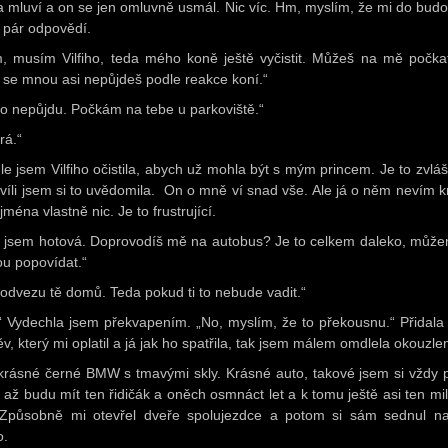
a mluví a on se jen omluvně usmál. Nic víc. Hm, myslím, že mi do bud
í pár odpovědí.
, musím Vilfiho, teda mého koně ještě vyčistit. Můžeš na mě počka
e se mnou asi nepůjdeš podle reakce koní.“
to nepůjdu. Počkám na tebe u parkoviště.“
rá.“
le jsem Vilfiho očistila, abych už mohla být s mým princem. Je to zvlášt
hvíli jsem si to uvědomila. On o mně ví snad vše. Ale já o něm nevím 
jména vlastně nic. Je to frustrující.
, jsem hotová. Doprovodíš mě na autobus? Je to celkem daleko, může
ou popovídat.“
 odvezu tě domů. Teda pokud ti to nebude vadit.“
“ Vydechla jsem překvapením. „No, myslím, že to překousnu.“ Přidala
v, který mi oplatil a já jak ho spatřila, tak jsem málem omdlela okouzle
krásné černé BMW s tmavými skly. Krásné auto, takové jsem si vždy p
 až budu mít ten řidičák a oněch osmnáct let a k tomu ještě asi ten mil
 Způsobně mi otevřel dveře spolujezdce a potom si sám sednul n
o.