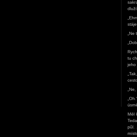
sakr
dluž
„Ehm
stáj
„Ne 
„Dob
Rych
tu c
jeho 
„Tak
cest
„Ne,
„Oh.
úsmě
Měl 
Teda
půl.
míst