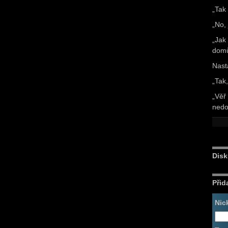
„Tak
„No,
„Jak
domů
Nast
„Tak
„Věř
nedo
Disk
Přid
Nic