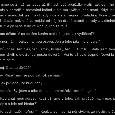
 jsme se z naší asi dvou až tří hodinové projížďky vrátili, tak jsem ho 
ala v ohradě s ostatními koňmi a šla mu vyčistit jeho stání. Když js
něj vracela, tak jsem u ohrady viděla stát nějakého mladíka. Koně u ně
li, ti stáli neklidně co nejdál od něj na druhé straně ohrady a viditelně
ch. Šla jsem se tedy kouknout, kdo že to je.
tam děláte. A co se těm koním stalo, že jsou tak vyděšení?“
je normální reakce na mou osobu. Jen u tebe jaksi nefunguje.“
můj bože. Ten hlas, ten úsměv, ty vlasy, ten….. Dimitri. Stála jsem tam
hou chvíli s otevřenou pusou dokořán. Asi to už bylo trapné. Nevěřila
tním očím.
hoj. C-co tu děláš?“
by. Přišel jsem se podívat, jak se máš.“
 jak jsi věděl, že budu tady?“
noduše. Byl jsem u tebe doma a tam mi řekli, kde tě najdu.“
dkud znáš mou adresu, když už jsme u toho. Jak jsi věděl, kam máš p
dopis a kde mě hledat?“
 to bych raději neřešil.“ Koukla jsem se na něj stylem, že nevím, o č