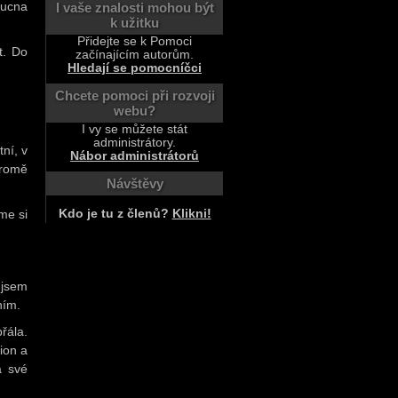
oucna
I vaše znalosti mohou být
k užitku
Přidejte se k Pomoci
t. Do
začínajícím autorům.
Hledají se pomocníčci
Chcete pomoci při rozvoji
webu?
I vy se můžete stát
administrátory.
ní, v
Nábor administrátorů
kromě
Návštěvy
Kdo je tu z členů?
Klikni!
me si
 jsem
ním.
řála.
ion a
a své