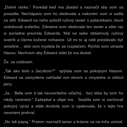
„Dobré ránko.“ Povedal keď ma zbadal a naznačil aby som sa
posadila. Nechápavo som ho sledovala a nakoniec som si sadla
za stôl. Edward na neho položil ružový tanier s palacinkami, ktoré
ozdobovali srdiečka. Zdesene som sledovala ten tanier a ešte raz
si poriadne prezrela Edwarda. Mal na sebe obtiahnutý ružový
svetrík a čierne kožené nohavice. Už mi to aj celé prestávalo byť
smiešne... skôr som myslela že sa rozplačem. Rýchlo som otriasla
hlavou. Nechcem aby Edward videl že ma dostal.
Že sa vzdávam.
„Tak ako bolo s Jacobom?“ spýtala som sa pokojným hlasom.
Edward sa zamyslene zahľadel von oknom a zmyselne si oblizol
pery.
„Ja... Bella som ti tak neuveriteľne vďačný... bez teba by som ho
nikdy nestretol.“ Zašepkal a objal ma. Snažila som si zachovať
pokojný výraz a stále dookola som si opakovala, že v tejto hre
nesmiem prehrať.
„No tak papaj.“ Prstom naznačil tanier a krásne sa na mňa usmial.