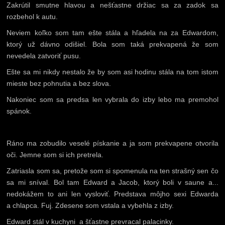
Zakrútil smutne hlavou a nešťastne držiac sa za zadok sa
rozbehol k autu.
Neviem koľko som tam ešte stála a hľadela na za Edwardom,
ktorý už dávno odišiel. Bola som taká prekvapená že som
nevedela zatvoriť pusu.
Ešte sa mi nikdy nestalo že by som asi hodinu stála na tom istom
mieste bez pohnutia a bez slova.
Nakoniec som sa predsa len vybrala do izby lebo ma premohol
spánok.
Ráno ma zobudilo veselé pískanie a ja som prekvapene otvorila
oči. Jemne som si ich pretrela.
Zatriasla som sa, pretože som si spomenula na ten strašný sen čo
sa mi sníval. Bol tam Edward a Jacob, ktorý boli v saune a...
nedokážem to ani len vysloviť. Predstava môjho sexi Edwarda
a chlapca. Fuj. Zdesene som vstala a vybehla z izby.
Edward stál v kuchyni a šťastne prevracal palacinky.