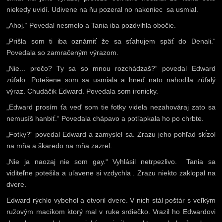
niekedy uvidí. Udivene na ňu pozeral no nakoniec sa usmial.
„Ahoj.“ Povedal nesmelo a Tania iba pozdvihla obočie.
„Prišla som ti iba oznámiť že sa sťahujem späť do Denali.“
Povedala so zamračeným výrazom.
„Nie... prečo? Ty sa so mnou rozchádzaš?“ povedal Edward
zúfalo. Potešene som sa usmiala a hneď nato nahodila zúfalý
výraz. Chudáčik Edward. Povedala som ironicky.
„Edward prosím ťa veď som tie fotky videla nezahováraj zato sa
nemusíš hanbiť.“ Povedala chápavo a potľapkala ho po chrbte.
„Fotky?“ povedal Edward a zamyslel sa. Zrazu jeho pohľad skĺzol
na mňa a škaredo na mňa zazrel.
„Nie ja naozaj nie som gay.“ Vyhlásil netrpezlivo. Tania sa
viditeľne potešila a uľavene si vzdychla . Zrazu niekto zaklopal na
dvere.
Edward rýchlo vybehol a otvoril dvere. V nich stál poštár s veľkým
ružovým macíkom ktorý mal v ruke srdiečko. Vrazil ho Edwardovi