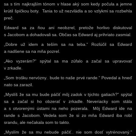
sa s tím najkrajším tónom v hlase aký som kedy počula a jemne
krútil špičkou boty. Tania to už nezvládla a so vzlykmi sa rozbehla
preč.
Edward sa za ňou ani neobzrel, pretože horlivo diskutoval
s Jacobom a dohadovali sa. Občas sa Edward aj prihriato zasmial.
„Dobre už idem a teším sa na teba.“ Rozlúčil sa Edward
a nadšene sa na mňa pozrel.
„Ako vyzerám?“ spýtal sa ma zúfalo a začal sa upravovať
v zrkadle.
„Som trošku nervózny.. bude to naše prvé rande.“ Povedal a hneď
nato sa zarazil.
„Myslíš že sa mu bude páčiť môj zadok v týchto gatiach?“ spýtal
sa a začal si ho obzerať v zrkadle. Neveriacky som stála
a s otvorenými ústami na neho pozerala. Môj Edward ide na
rande s Jacobom. Vedela som že si zo mňa Edward iba robí
srandu, ale nečakala som to takto.
„Myslím že sa mu nebude páčiť.. nie som dosť vytrénovaný.“