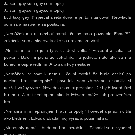
Já sem gay,sem gay,sem teplej
Já sem gay,sem gay,sem teplej
buď taky gay!!!“ spieval a retardovane pri tom tancoval. Neovládla
som sa a naštvane sa postavila.
„Nemôžeš ma tu nechať samú...čo by nato povedala Esme?!“
zakričala som a sledovala ako sa urazene zatváril.
„Ale Esme tu nie je a ty si už dosť veľká.“ Povedal a čakal čo
poviem. Bolo mi jasné že čakal iba na jedno... nato ako sa mu
konečne ospravedlním. A to sa nikdy nestane.
„Nemôžeš ísť spať k nemu... čo si myslíš že bude chcieť po
nociach hrať monopoly?!“ povedala som zhrozene a snažila si
udržať vážny výraz. Nevedela som si predstaviť že by Edward išiel
k nemu. A ani nechápem ako to Edward môže tak presvedčivo
hrať.
„Nie ani s ním neplánujem hrať monopoly.“ Povedal a ja som cítila
ako blednem. Edward zbadal môj výraz a pousmial sa.
„Monopoly nemá... budeme hrať scrablle.“ Zasmial sa a vybehol
von z domu.