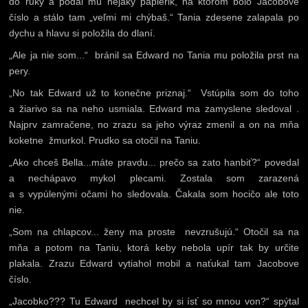
do ruky a podal mu nejaký papierik, na ktorom bolo Jacobove
číslo a stálo tam „veľmi mi chýbaš.“ Tania zdesene zalapala po
dychu a hlavu si položila do dlaní.
„Ale ja nie som...“ bránil sa Edward no Tania mu položila prst na
pery.
„No tak Edward už to konečne priznaj.“ Vstúpila som do toho
a žiarivo sa na neho usmiala. Edward ma zamyslene sledoval .
Najprv zamračene, no zrazu sa jeho výraz zmenil a on na mňa
koketne žmurkol. Prudko sa otočil na Taniu.
„Ako chceš Bella...máte pravdu... prečo sa zato hanbiť?“ povedal
a nechápavo mykol plecami. Zostala som zarazená
a s vypúlenými očami ho sledovala. Čakala som hocičo ale toto
nie.
„Som na chlapcov... ženy ma proste nevzrušujú.“ Otočil sa na
mňa a potom na Taniu, ktorá keby nebola upír tak by určite
plakala. Zrazu Edward vytiahol mobil a naťukal tam Jacobove
číslo.
„Jacobko??? Tu Edward nechcel by si ísť so mnou von?“ spýtal