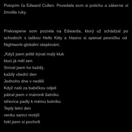
Potopím ťa Edward Cullen. Povedala som si potichu a zákerne si
žmolila ruky.
Prekvapene som pozrela na Edwarda, ktorý už schádzal po
schodoch s taškou Hello Kitty a hlasno si spieval pesničku od
Nightwork-globální oteplování.
„Když jsem ještě býval malý kluk
kluci já měl sen
Sníval jsem ho každý,
každý všední den
Jednoho dne v neděli
Když naši za babičkou odjeli
pátral jsem v mámině šatníku
střevíce padly k mému kotníku
Teplý letní den
venku samci motýlí
řekl jsem si pochvíli