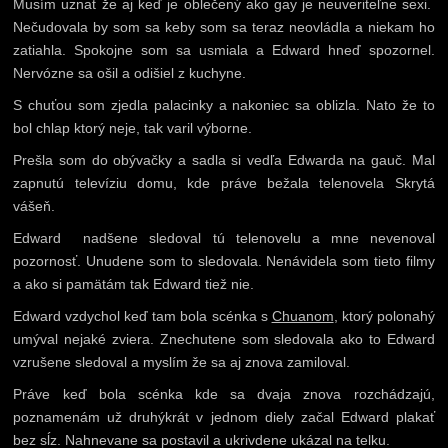
Musím uznať že aj keď je oblečený ako gay je neuveriteľne sexi.
Nečudovala by som sa keby som sa teraz neovládla a niekam ho
zatiahla. Spokojne som sa usmiala a Edward hneď spozornel.
Nervózne sa ošil a odišiel z kuchyne.
S chuťou som zjedla palacinky a nakoniec sa oblizla. Nato že to
bol chlap ktorý neje, tak varil výborne.
Prešla som do obývačky a sadla si vedľa Edwarda na gauč. Mal
zapnutú televíziu domu, kde práve bežala telenovela Skrytá
vášeň.
Edward nadšene sledoval tú telenovelu a mne nevenoval
pozornosť. Unudene som to sledovala. Nenávidela som tieto filmy
a ako si pamätám tak Edward tiež nie.
Edward vzdychol keď tam bola scénka s
Chuanom
, ktorý polonahý
umýval nejaké zviera. Znechutene som sledovala ako to Edward
vzrušene sledoval a myslím že sa aj znova zamiloval.
Práve keď bola scénka kde sa dvaja znova rozchádzajú,
poznamenám už druhýkrát v jednom diely začal Edward plakať
bez sĺz. Nahnevane sa postavil a ukrivdene ukázal na telku.