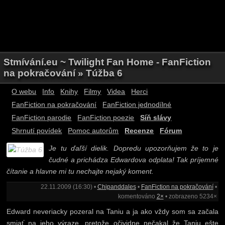
Stmívání.eu ~ Twilight Fan Home - FanFiction
na pokračování » Túžba 6
O webu
Info
Knihy
Filmy
Videa
Herci
FanFiction na pokračování
FanFiction jednodílné
FanFiction parodie
FanFiction poezie
Síň slávy
Shrnutí povídek
Pomoc autorům
Recenze
Fórum
Je tu ďaľší dielik. Dopredu upozorňujem že to je
čudné a prichádza Edwardova odplata! Tak príjemné
čítanie a hlavne mi tu nechajte nejaký koment.
22.11.2009 (16:30) •
Chipanddales
•
FanFiction na pokračování
•
komentováno
2×
• zobrazeno 5234×
Edward neveriacky pozeral na Taniu a ja ako vždy som sa začala
smiať na jeho výraze, pretože očividne nečakal že Taniu ešte