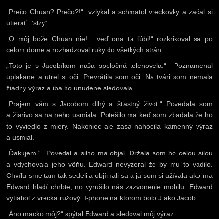
„Prečo Chuan? Prečo?!“ vzlykal a schmatol vreckovky a začal si
utierať ‘‘slzy“.
„O môj bože Chuan nie!... veď ona ťa ľúbi!“ rozkrikoval sa po
celom dome a rozhadzoval ruky do všetkých strán.
„Toto je s Jacobíkom naša spoločná telenovela.“ Poznamenal
uplakane a utrel si oči. Prevrátila som oči. Na tvári som nemala
žiadny výraz a iba ho unudene sledovala.
„Prajem vám s Jacobom dlhý a šťastný život.“ Povedala som
a žiarivo sa na neho usmiala. Potešilo ma keď som zbadala že ho
to vyviedlo z miery. Nakoniec ale zasa nahodila kamenný výraz
a usmial.
„Ďakujem.“ Povedal a silno ma objal. Držala som ho celou silou
a vdychovala jeho vôňu. Edward nevyzeral že by mu to vadilo.
Chvíľu sme tam tak sedeli a objímali sa a ja som si užívala ako ma
Edward hladí chrbte, no vyrušilo nás zazvonenie mobilu. Edward
vytiahol z vrecka ružový I-phone na ktorom bolo J ako Jacob.
„Áno macko môj?“ spýtal Edward a sledoval môj výraz.