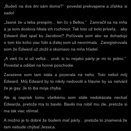
„Budeš na dva dni sám doma?“ povedal prekvapene a zľahka si
sadol.
„Jasné že u teba prespím... len čo s Bellou.“ Zamračil sa na mňa
a ja som doslova hltala ich rozhovor. Tak toto už bolo priveľa... aby
Edward išiel spať ku Jacobovi? Počúvala som ako sa dohadujú
o tom kto koho viac ľúbi a ďalej som už nevnímala. Zaregistrovala
som že Edward už zložil a skúmavo na mňa hľadel.
„A vieš čo si už veľká... urob si tu nejakú párty je mi to jedno.“
Povedal a odišiel na horné poschodie.
Zarazene som tam stála a pozerala na neho. Toto nebol môj
Edward. Môj Edward by to nikdy nedovolil a hlavne by sa netváril
že je gay. Je to iba moja chyba.
Ale aj napriek tomu všetkému som stále nedokázala nechať
Edwarda, pretože ma to bavilo. Bavilo ma robiť mu zle, pretože si
ma tak viac všímal.
A možno je to dobré že budem mať párty... pretože to znamená že
tam nebude chýbať Jessica.