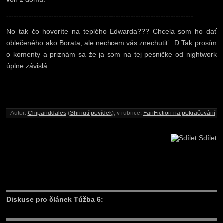
---------------------------------------------------------------------------
No tak čo hovoríte na teplého Edwarda??? Chcela som ho dať
oblečeného ako Borata, ale nechcem vás znechutiť. :D Tak prosím
o komenty a priznám sa že ja som na tej pesničke od nightwork
úplne závislá.
Autor:
Chipanddales
(
Shrnutí povídek
), v rubrice:
FanFiction na pokračování
Sdílet
Diskuse pro článek Túžba 6: