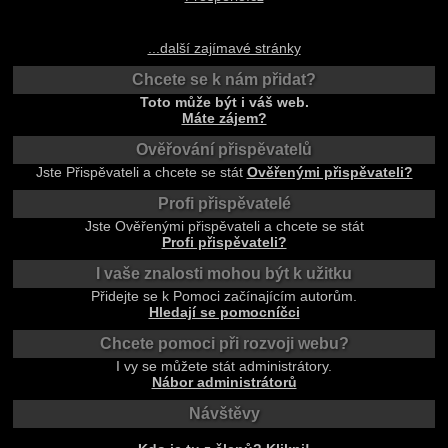
...další zajímavé stránky
Chcete se k nám přidat?
Toto může být i váš web.
Máte zájem?
Ověřování přispěvatelů
Jste Přispěvateli a chcete se stát
Ověřenými přispěvateli?
Profi přispěvatelé
Jste Ověřenými přispěvateli a chcete se stát
Profi přispěvateli?
I vaše znalosti mohou být k užitku
Přidejte se k Pomoci začínajícím autorům.
Hledají se pomocníčci
Chcete pomoci při rozvoji webu?
I vy se můžete stát administrátory.
Nábor administrátorů
Návštěvy