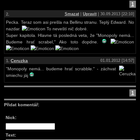
1
Smazat
|
Upravit
| 30.09.2013 [22:10]
2.
Pecka. Teraz som asi prešla na Bellinu stranu. Teplý Edward. No
nazdar.
To neveští nič dobré.
Super kapitola. Hlavne tá posledná veta, že "Monopoly nemá...
Budeme hrať scrabel," Ako toto dopdne.
Ceruzka
01.01.2012 [14:57]
1.
"Monopoly nemá... budeme hrať scrabble." - záchvat
smiechu jáj
1
Přidat komentář:
Nick:
Text: