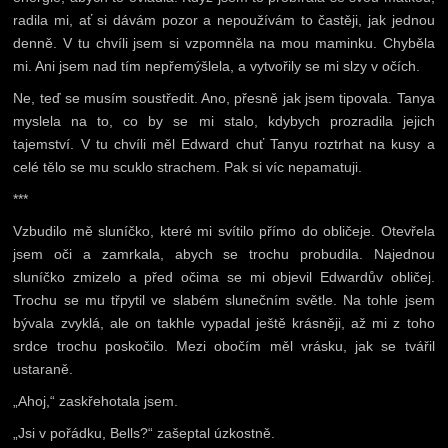
radila mi, ať si dávám pozor a nepoužívám to častěji, jak jednou
denně. V tu chvíli jsem si vzpomněla na mou maminku. Chyběla
mi. Ani jsem nad tím nepřemýšlela, a vytvořily se mi slzy v očích.
Ne, teď se musím soustředit. Ano, přesně jak jsem tipovala. Tanya
myslela na to, co by se mi stalo, kdybych prozradila jejich
tajemství. V tu chvíli měl Edward chuť Tanyu roztrhat na kusy a
celé tělo se mu scuklo strachem. Pak si víc nepamatuji.
***
Vzbudilo mě sluníčko, které mi svítilo přímo do obličeje. Otevřela
jsem oči a zamrkala, abych se trochu probudila. Najednou
sluníčko zmizelo a před očima se mi objevil Edwardův obličej.
Trochu se mu třpytil ve slabém slunečním světle. Na tohle jsem
bývala zvyklá, ale on takhle vypadal ještě krásněji, až mi z toho
srdce trochu poskočilo. Mezi obočím měl vrásku, jak se tvářil
ustaraně.
„Ahoj,“ zaskřehotala jsem.
„Jsi v pořádku, Bells?“ zašeptal úzkostně.