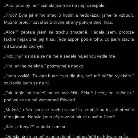
„Ano, proč by ne,“ usmála jsem se na něj rozespale.
„Proč? Byla jsi mimo snad 5 hodin a nedokázali jsme tě vzbudit.
Možná proto,“ ozval se z druhé strany pokoje dívčí hlas.
„Alice?“ zeptala jsem se trochu zmateně. Hádala jsem, protože
takhle nějak zněl její hlas. Teda aspoň podle toho, co jsem stačila
od Edwarda zachytit.
„Kdo jiný,“ usmála se na mě a seděla najednou vedle mě.
„Hm, ani se nelekne,“ posmutněla naoko.
„Jsem zvyklá. To vám bude trvat dlouho, než mě něčím vylekáte,“
zakřenila jsem se na ni.
„Tak tohle mi budeš muset vysvětlit. Pěkně hezky od začátku,“
podíval se na mě významně Edward.
„Možná,“ ošila jsem se trochu a snažila se přijít na to, jak převést
téma jinam. Nebyla jsem připravená mluvit o svém životě.
„Kde je Tanya?“ zeptala jsem se.
„Odešla, čeká na mě v mém domě,“ odpověděl mi Edward suše.