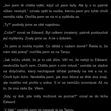
„Jen jsem tě chtěla vidět, když už jsem tady. Ale ty o to patrně
vůbec nestojíš,“ ozvala opět ta osoba, kterou jsem pro tuhle chvíli
neměla ráda. Otočila jsem se na ni a vyděsila se.
„Ty?“ podivily jsme se obě najednou.
„Cože?“ ozval se Edward. Byl celkem zmatený, patrně poslouchal
její myšlenky. Znaly jsme se. A ne v dobrém.
„To jsem si mohla myslet. Co děláš v našem domě? Řekla si, že
nám dáš pokoj!“ rozčílila jsem se na Tanyu.
„Jak můžu vědět, že je to váš dům. Věř mi, že nebýt tu Edward,
nevkročila bych sem. Chtěla jsem s ním mluvit,“ usmála se sladce
na dotyčného, který nechápavě střídal pohledy na mě a na ni.
Chvíli bylo ticho. Nevěděla jsem, jak moc blízce se tihle dva znají,
ale maličko mě píchlo u srdce. S ní se nemůžu srovnávat. Až na
to, že ona ráda lže. Všem.
„Kdy, vy dvě, jste měly možnost se poznat?“ ozval se do ticha
Edward.
„V Itálii,“ usmála jsem se naopak já na Tanyu.