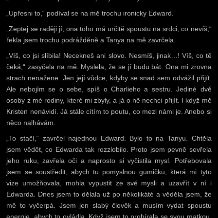
„Upřesni to,“ podíval se na mě trochu ironicky Edward.
„Zeptej se raději jí, ona toho má určitě spoustu na srdci, co nevíš,“
řekla jsem trochu podrážděně a Tanya na mě zavrčela.
„Víš, co jsi slíbila! Necekneš ani slovo. Nesmíš, jinak…! Víš, co tě
čeká,“ zasyčela na mě. Myslela, že se jí budu bát. Ona mi zrovna
strach nenažene. Jen její vůdce, kdyby se snad sem odvážil přijít.
Ale nebojím se o sebe, spíš o Charlieho a sestru. Jediné dvě
osoby z mé rodiny, které mi zbyly, a já o ně nechci přijít. I když mě
Kristen nenávidí. Já stále cítím to poutu, co mezi námi je. Anebo si
něco nalhávám.
„To stačí,“ zavrčel najednou Edward. Bylo to na Tanyu. Chtěla
jsem vědět, co Edwarda tak rozzlobilo. Proto jsem pevně sevřela
jeho ruku, zavřela oči a naprosto si vyčistila mysl. Potřebovala
jsem se soustředit, abych tu pomyslnou gumičku, která mi tyto
vize umožňovala, mohla vypustit ze své mysli a uzavřít v ní i
Edwarda. Dnes jsem to dělala už po několikáté a věděla jsem, že
mě to vyčerpá. Jsem jen slabý člověk a musím vydat spoustu
energie, abych to ovládla. Když jsem to probírala se svou matkou,