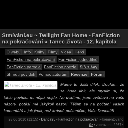
Stmívání.eu ~ Twilight Fan Home - FanFiction
na pokračování » Tanec života - 12. kapitola
O webu
Info
Knihy
Filmy
Videa
Herci
FanFiction na pokračování
FanFiction jednodílné
FanFiction parodie
FanFiction poezie
Síň slávy
Shrnutí povídek
Pomoc autorům
Recenze
Fórum
Máme tu další dílek. Doufám, že
se bude líbit, ale myslím si, že
tahle povídka mi nějak nejde. No uvidíme, jsem zvědavá na vaše
názory, potěší mě jakýkoli názor! Těším se na počtení vašich
komentářů a jak jinak, než krásně počteníčko, Vaše Danca95
28.06.2010 (12:15) •
Danca95
•
FanFiction na pokračování
• komentováno
0×
• zobrazeno 2267×