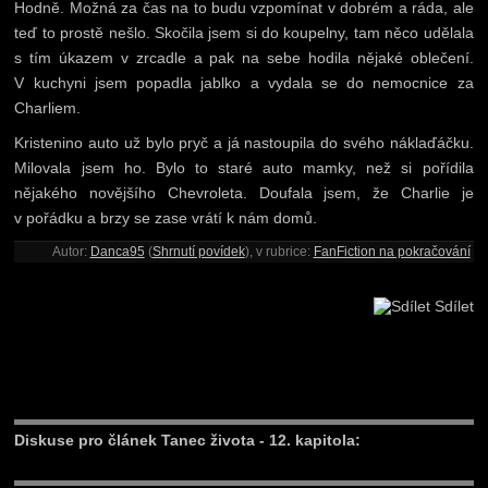
Hodně. Možná za čas na to budu vzpomínat v dobrém a ráda, ale
teď to prostě nešlo. Skočila jsem si do koupelny, tam něco udělala
s tím úkazem v zrcadle a pak na sebe hodila nějaké oblečení.
V kuchyni jsem popadla jablko a vydala se do nemocnice za
Charliem.
Kristenino auto už bylo pryč a já nastoupila do svého náklaďáčku.
Milovala jsem ho. Bylo to staré auto mamky, než si pořídila
nějakého novějšího Chevroleta. Doufala jsem, že Charlie je
v pořádku a brzy se zase vrátí k nám domů.
Autor:
Danca95
(
Shrnutí povídek
), v rubrice:
FanFiction na pokračování
Sdílet
Diskuse pro článek Tanec života - 12. kapitola: