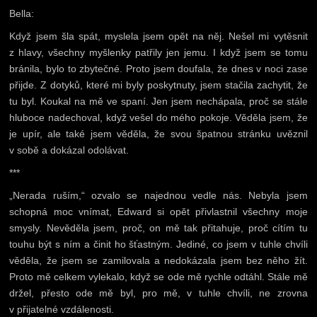
Bella:
Když jsem šla spát, myslela jsem opět na něj. Nešel mi vytěsnit
z hlavy, všechny myšlenky patřily jen jemu. I když jsem se tomu
bránila, bylo to zbytečné. Proto jsem doufala, že dnes v noci zase
přijde. Z dotyků, které mi byly poskytnuty, jsem stačila zachytit, že
tu byl. Koukal na mě ve spaní. Jen jsem nechápala, proč se stále
hluboce nadechoval, když vešel do mého pokoje. Věděla jsem, že
je upír, ale také jsem věděla, že svou špatnou stránku uvěznil
v sobě a dokázal odolávat.
***
„Nerada ruším,“ ozvalo se najednou vedle nás. Nebyla jsem
schopná moc vnímat, Edward si opět přivlastnil všechny moje
smysly. Nevěděla jsem, proč, on mě tak přitahuje, proč cítím tu
touhu být s ním a činit ho šťastným. Jediné, co jsem v tuhle chvíli
věděla, že jsem se zamilovala a nedokázala jsem bez něho žít.
Proto mě celkem vylekalo, když se ode mě rychle odtáhl. Stále mě
držel, přesto ode mě byl, pro mě, v tuhle chvíli, ne zrovna
v přijatelné vzdálenosti.