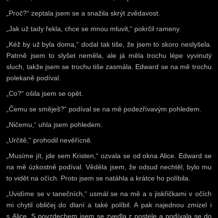
„Proč?“ zeptala jsem se a snažila skrýt zvědavost.
„Jak už tady řekla, chce se mnou mluvit,“ pokrčil rameny.
„Kéž by už byla doma,“ dodal tak tiše, že jsem to skoro neslyšela.
Patrně jsem to slyšet neměla, ale já měla trochu lépe vyvinutý
sluch, takže jsem se trochu tiše zasmála. Edward se na mě trochu
polekaně podíval.
„Co?“ ošila jsem se opět.
„Čemu se směješ?“ podíval se na mě podezřívavým pohledem.
„Ničemu,“ uhla jsem pohledem.
„Určitě,“ prohodil nevěřícně.
„Musíme jít, jde sem Kristen,“ ozvala se od okna Alice. Edward se
na mě úzkostně podíval. Věděla jsem, že odsud nechtěl, bylo mu
to vidět na očích. Proto jsem se natáhla a krátce ho políbila.
„Uvidíme se v tanečních,“ usmál se na mě a s jiskřičkami v očích
mi chytil obličej do dlaní a také políbil. A pak najednou zmizel i
s Alice. S povzdechem jsem se zvedla z postele a podívala se do