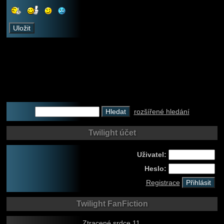
rozšířené hledání
Twilight účet
Uživatel:
Heslo:
Registrace
Twilight FanFiction
Ztracené srdce 11.