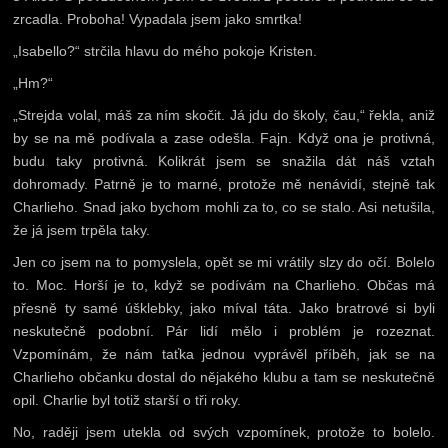
zrcadla. Proboha! Vypadala jsem jako smrtka!
„Isabello?“ strčila hlavu do mého pokoje Kristen.
„Hm?“
„Strejda volal, máš za ním skočit. Já jdu do školy, čau,“ řekla, aniž
by se na mě podívala a zase odešla. Fajn. Když ona je protivná,
budu taky protivná. Kolikrát jsem se snažila dát náš vztah
dohromady. Patrně je to marné, protože mě nenávidí, stejně tak
Charlieho. Snad jako bychom mohli za to, co se stalo. Asi netušila,
že já jsem trpěla taky.
Jen co jsem na to pomyslela, opět se mi vrátily slzy do očí. Bolelo
to. Moc. Horší je to, když se podívám na Charlieho. Občas má
přesně ty samé úšklebky, jako míval táta. Jako bratrové si byli
neskutečně podobní. Pár lidí mělo i problém je rozeznat.
Vzpomínám, že nám taťka jednou vyprávěl příběh, jak se na
Charlieho občanku dostal do nějakého klubu a tam se neskutečně
opil. Charlie byl totiž starší o tři roky.
No, raději jsem utekla od svých vzpomínek, protože to bolelo.